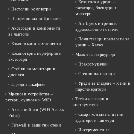
Кухненски уреди –
пасатори, блендери и
Настолни компютри
миксери
Професионални Дисплеи
Air fryers и грилове –
Аксесоари и компоненти
здравословно готвене
за лаптопи
Почистващи препарати за
Компютърни компоненти
уреди – Xavax
Компютърна периферия и
Малки електроуреди
аксесоари
Прахосмукачки
Стойки за монитори и
Стенни часовници
дисплеи
Уреди за гладене – ютии и
Зарядни шкафове
парогенератори
Мрежови устройства –
Tech аксесоари и
рутери, суичове и WiFi
инструменти
Аксес пойнти (WiFi Access
Смарт контакти, пътни
Point)
адаптери и таймери
Firewall и защитни стени
Инструменти за