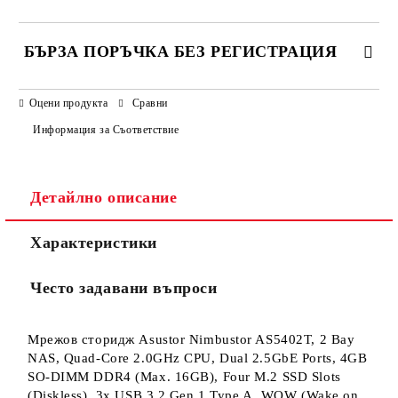
БЪРЗА ПОРЪЧКА БЕЗ РЕГИСТРАЦИЯ
САМО ПОПЪЛНЕТЕ 3 ПОЛЕТА
Оцени продукта
Сравни
Информация за Съответствие
Детайлно описание
Ние ще се свържем с вас в рамките на работния ден.
Характеристики
Често задавани въпроси
Мрежов сторидж Asustor Nimbustor AS5402T, 2 Bay
NAS, Quad-Core 2.0GHz CPU, Dual 2.5GbE Ports, 4GB
SO-DIMM DDR4 (Max. 16GB), Four M.2 SSD Slots
(Diskless), 3x USB 3.2 Gen 1 Type A, WOW (Wake on