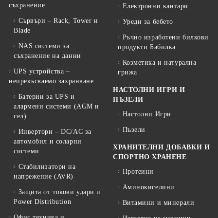
съхранение
Електронни кантари
Сървъри – Rack, Tower и
Уреди за бебето
Blade
Ръчно изработени билкови
NAS системи за
продукти Бабилка
съхранение на данни
Козметика и натурална
UPS устройства –
грижа
непрекъсваемо захранване
НАСТОЛНИ ИГРИ И
Батерии за UPS и
ПЪЗЕЛИ
алармени системи (AGM и
Настолни Игри
гел)
Пъзели
Инвертори – DC/AC за
автомобил и соларни
ХРАНИТЕЛНИ ДОБАВКИ И
системи
СПОРТНО ХРАНЕНЕ
Стабилизатори на
Протеини
напрежение (AVR)
Аминокиселини
Защита от токови удари и
Power Distribution
Витамини и минерали
Офис техника и