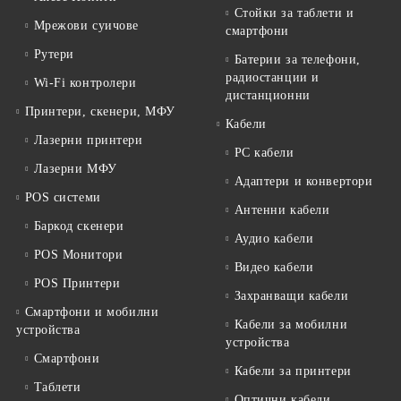
Стойки за таблети и
Мрежови суичове
смартфони
Рутери
Батерии за телефони,
радиостанции и
Wi-Fi контролери
дистанционни
Принтери, скенери, МФУ
Кабели
Лазерни принтери
PC кабели
Лазерни МФУ
Адаптери и конвертори
POS системи
Антенни кабели
Баркод скенери
Аудио кабели
POS Монитори
Видео кабели
POS Принтери
Захранващи кабели
Смартфони и мобилни
Кабели за мобилни
устройства
устройства
Смартфони
Кабели за принтери
Таблети
Оптични кабели