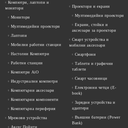
Компютри, лаптопи и
Проектори и екрани
монитори
Мултимедийни проектори
Монитори
Екрани, стойки и
Мултимедийни проектори
аксесоари за проектори
Лаптопи
Смарт устройства и
Мобилни работни станции
мобилни аксесоари
Настолни Компютри
Смартфони
Работни станции
Таблети и графични
таблети
Компютри AiO
Смарт часовници
Индустриални компютри
Електронни четци (E-
Компютърни аксесоари
book)
Компютърни компоненти
Зарядни устройства и
адаптери
Компютърна периферия
Външни батерии (Power
Мрежови устройства
Bank)
Аксес Пойнти