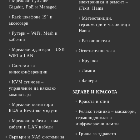
Мрежови суичове –
електроника и ремонт –
Gigabit, PoE и Managed
iFixit, Hama
Rack шкафове 19" и
Метеостанции,
аксесоари
термометри и часовници
Hama
Рутери – WiFi, Mesh и
кабелни
Разклонители
Мрежови адаптери – USB
Осветителни тела
WiFi и LAN
Крушки
Системи за
Лампи
видеоконференции
Фенери
KVM суичове –
управление на няколко
ЗДРАВЕ И КРАСОТА
компютъра
Красота и стил
Мрежови конектори –
RJ45 и Keystone модули
Релакс техника – масажори,
термоподложки и
Мрежови кабели – пач
инфрачервени лампи
кабели и LAN кабели
Грижа за здравето
Сървъри и NAS системи за