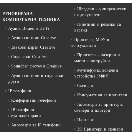
Шредери – унищожители
РЕНОВИРАНА
на документи
КОМПЮТЪРНА ТЕХНИКА
Гилотини и резачки за
Аудио, Видео и Hi-Fi
хартия
Аудио системи Creative
Принтери, МФУ и
консумативи
Звукови карти Creative
Принтери – лазерни и
Слушалки Creative
мастиленоструйни
Soundbar системи Creative
Мултифункционални
Аудио системи и слушалки
устройства (МФУ)
други
Скенери
IP телефони
Консумативи за принтери
Конферентни телефони
Аксесоари за принтери,
IP телефони –
скенери и плотери
неразпакетирани
Плотери
Аксесоари за IP телефони
3D Принтери и скенери