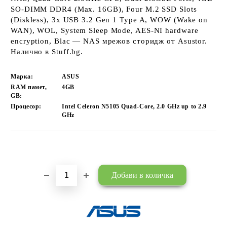
SO-DIMM DDR4 (Max. 16GB), Four M.2 SSD Slots
(Diskless), 3x USB 3.2 Gen 1 Type A, WOW (Wake on
WAN), WOL, System Sleep Mode, AES-NI hardware
encryption, Blac — NAS мрежов сторидж от Asustor.
Налично в Stuff.bg.
Марка:
ASUS
RAM памет,
4GB
GB:
Процесор:
Intel Celeron N5105 Quad-Core, 2.0 GHz up to 2.9
GHz
Добави в желани