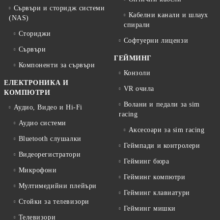
Сървъри и сторидж системи
Кабелни канали и шлаух
(NAS)
спирали
Сториджи
Софтуерни лицензи
Сървъри
ГЕЙМИНГ
Компоненти за сървъри
Конзоли
ЕЛЕКТРОНИКА И
VR очила
КОМПЮТРИ
Волани и педали за sim
Аудио, Видео и Hi-Fi
racing
Аудио системи
Аксесоари за sim racing
Bluetooth слушалки
Геймпади и контролери
Видеорегистратори
Гейминг бюра
Микрофони
Гейминг компютри
Мултимедийни плейъри
Гейминг клавиатури
Стойки за телевизори
Гейминг мишки
Телевизори