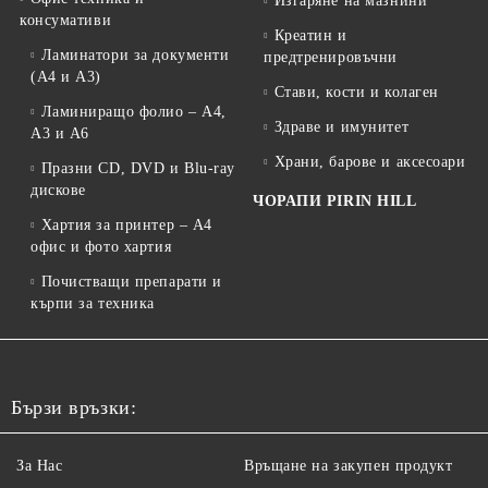
Изгаряне на мазнини
консумативи
Креатин и
Ламинатори за документи
предтренировъчни
(A4 и A3)
Стави, кости и колаген
Ламиниращо фолио – A4,
Здраве и имунитет
A3 и A6
Храни, барове и аксесоари
Празни CD, DVD и Blu-ray
дискове
ЧОРАПИ PIRIN HILL
Хартия за принтер – A4
офис и фото хартия
Почистващи препарати и
кърпи за техника
Бързи връзки:
За Нас
Връщане на закупен продукт