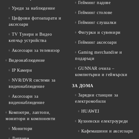
Гейминг падове
Уреди за наблюдение
Гейминг столове
Цифрови фотоапарати и
Гейминг слушалки
аксесоари
Фигурки и сувенири
TV Тунери и Видео
кепчър устройства
Гейминг аксесоари
Аксесоари за телевизор
Gaming merchandise и
подаръци
Видеонаблюдение
GUNNAR очила –
IP Камери
компютърни и геймърски
NVR/DVR системи за
ЗА ДОМА
видеонаблюдение
Зарядни станции за
Аксесоари за
електромобили
видеонаблюдение
HUAWEI
Компютри, лаптопи,
монитори и компоненти
Кухненски електроуреди
Монитори
Кафемашини и аксесоари
Лаптопи