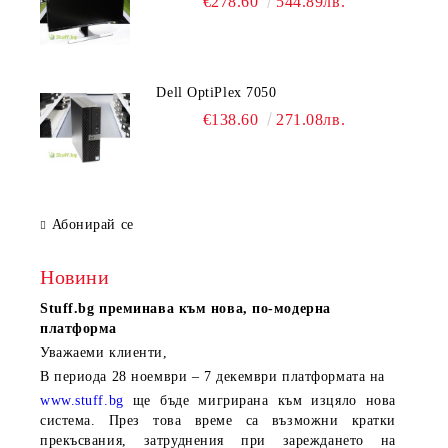
€278.60
544.89лв.
Dell OptiPlex 7050
€138.60
271.08лв.
Абонирай се
Новини
Stuff.bg
преминава към нова, по-модерна
платформа
Уважаеми клиенти,
В периода
28 ноември – 7 декември
платформата на
www.stuff.bg
ще бъде мигрирана към изцяло нова
система. През това време са възможни кратки
прекъсвания, затруднения при зареждането на