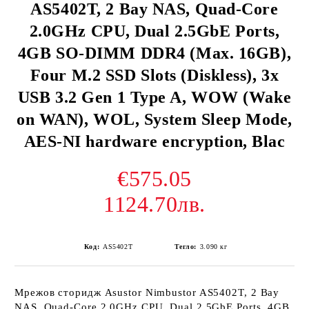
AS5402T, 2 Bay NAS, Quad-Core
2.0GHz CPU, Dual 2.5GbE Ports,
4GB SO-DIMM DDR4 (Max. 16GB),
Four M.2 SSD Slots (Diskless), 3x
USB 3.2 Gen 1 Type A, WOW (Wake
on WAN), WOL, System Sleep Mode,
AES-NI hardware encryption, Blac
€575.05
1124.70лв.
Код:
AS5402T
Тегло:
3.090
кг
Мрежов сторидж Asustor Nimbustor AS5402T, 2 Bay
NAS, Quad-Core 2.0GHz CPU, Dual 2.5GbE Ports, 4GB