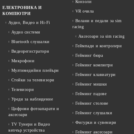
Конзоли
ЕЛЕКТРОНИКА И
VR очила
КОМПЮТРИ
Волани и педали за sim
Аудио, Видео и Hi-Fi
racing
Аудио системи
Аксесоари за sim racing
Bluetooth слушалки
Геймпади и контролери
Видеорегистратори
Гейминг бюра
Микрофони
Гейминг компютри
Мултимедийни плейъри
Гейминг клавиатури
Стойки за телевизори
Гейминг мишки
Телевизори
Гейминг падове
Уреди за наблюдение
Гейминг столове
Цифрови фотоапарати и
Гейминг слушалки
аксесоари
Фигурки и сувенири
TV Тунери и Видео
кепчър устройства
Гейминг аксесоари