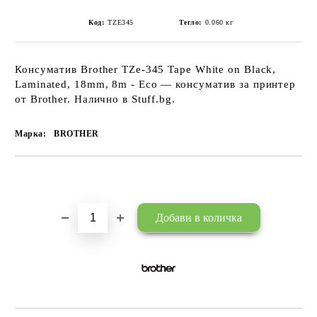
Код:
TZE345
Тегло:
0.060
кг
Консуматив Brother TZe-345 Tape White on Black,
Laminated, 18mm, 8m - Eco — консуматив за принтер
от Brother. Налично в Stuff.bg.
Марка:
BROTHER
Добави в желани