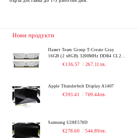
бърза доставка до 1-3 работни дни.
Нови продукти
Памет Team Group T-Create Gray
16GB (2 x8GB) 3200MHz DDR4 CL22-
22-22-52 1.2V
€136.57
267.11лв.
Apple Thunderbolt Display A1407
€393.41
769.44лв.
Samsung U28E570D
€278.60
544.89лв.