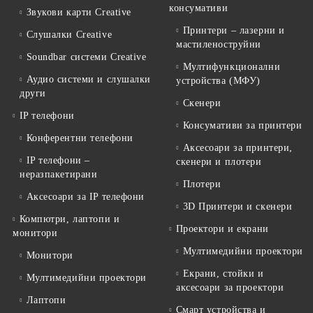
консумативи
Звукови карти Creative
Принтери – лазерни и
Слушалки Creative
мастиленоструйни
Soundbar системи Creative
Мултифункционални
Аудио системи и слушалки
устройства (МФУ)
други
Скенери
IP телефони
Консумативи за принтери
Конферентни телефони
Аксесоари за принтери,
IP телефони –
скенери и плотери
неразпакетирани
Плотери
Аксесоари за IP телефони
3D Принтери и скенери
Компютри, лаптопи и
Проектори и екрани
монитори
Мултимедийни проектори
Монитори
Екрани, стойки и
Мултимедийни проектори
аксесоари за проектори
Лаптопи
Смарт устройства и