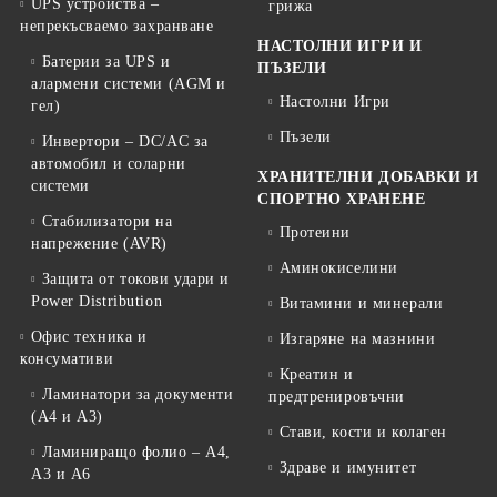
UPS устройства –
грижа
непрекъсваемо захранване
НАСТОЛНИ ИГРИ И
Батерии за UPS и
ПЪЗЕЛИ
алармени системи (AGM и
Настолни Игри
гел)
Пъзели
Инвертори – DC/AC за
автомобил и соларни
ХРАНИТЕЛНИ ДОБАВКИ И
системи
СПОРТНО ХРАНЕНЕ
Стабилизатори на
Протеини
напрежение (AVR)
Аминокиселини
Защита от токови удари и
Power Distribution
Витамини и минерали
Офис техника и
Изгаряне на мазнини
консумативи
Креатин и
Ламинатори за документи
предтренировъчни
(A4 и A3)
Стави, кости и колаген
Ламиниращо фолио – A4,
Здраве и имунитет
A3 и A6