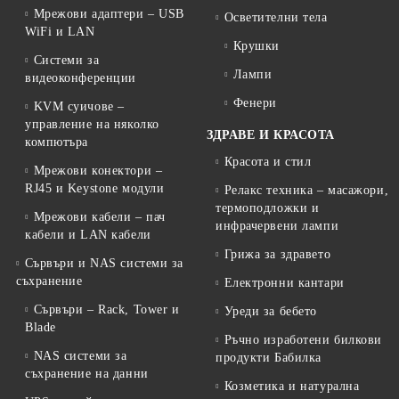
Мрежови адаптери – USB
Осветителни тела
WiFi и LAN
Крушки
Системи за
Лампи
видеоконференции
Фенери
KVM суичове –
управление на няколко
ЗДРАВЕ И КРАСОТА
компютъра
Красота и стил
Мрежови конектори –
RJ45 и Keystone модули
Релакс техника – масажори,
термоподложки и
Мрежови кабели – пач
инфрачервени лампи
кабели и LAN кабели
Грижа за здравето
Сървъри и NAS системи за
съхранение
Електронни кантари
Сървъри – Rack, Tower и
Уреди за бебето
Blade
Ръчно изработени билкови
NAS системи за
продукти Бабилка
съхранение на данни
Козметика и натурална