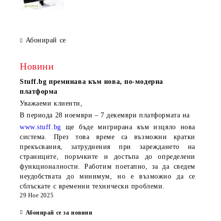
Абонирай се
Новини
Stuff.bg
преминава към нова, по-модерна
платформа
Уважаеми клиенти,
В периода
28 ноември – 7 декември
платформата на
www.stuff.bg
ще бъде мигрирана към изцяло нова
система. През това време са възможни кратки
прекъсвания, затруднения при зареждането на
страниците, поръчките и достъпа до определени
функционалности. Работим поетапно, за да сведем
неудобствата до минимум, но е възможно да се
сблъскате с временни технически проблеми.
29 Ное 2025
Абонирай се за новини