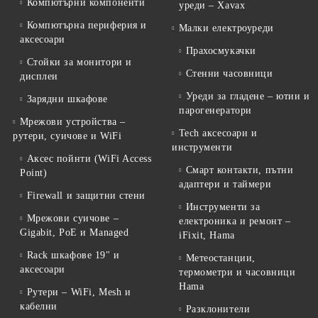
Компютърни компоненти
уреди – Xavax
Компютърна периферия и
Малки електроуреди
аксесоари
Прахосмукачки
Стойки за монитори и
Стенни часовници
дисплеи
Уреди за гладене – ютии и
Зарядни шкафове
парогенератори
Мрежови устройства –
Tech аксесоари и
рутери, суичове и WiFi
инструменти
Аксес пойнти (WiFi Access
Смарт контакти, пътни
Point)
адаптери и таймери
Firewall и защитни стени
Инструменти за
Мрежови суичове –
електроника и ремонт –
Gigabit, PoE и Managed
iFixit, Hama
Rack шкафове 19" и
Метеостанции,
аксесоари
термометри и часовници
Hama
Рутери – WiFi, Mesh и
кабелни
Разклонители