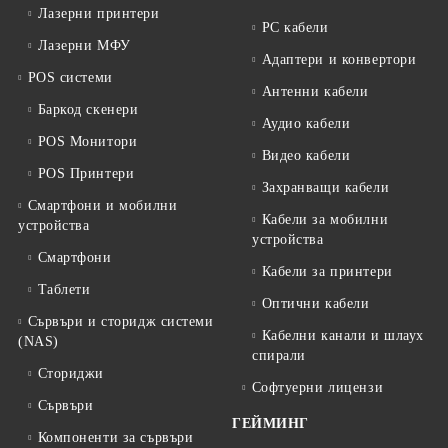
Лазерни принтери
PC кабели
Лазерни МФУ
Адаптери и конвертори
POS системи
Антенни кабели
Баркод скенери
Аудио кабели
POS Монитори
Видео кабели
POS Принтери
Захранващи кабели
Смартфони и мобилни
Кабели за мобилни
устройства
устройства
Смартфони
Кабели за принтери
Таблети
Оптични кабели
Сървъри и сторидж системи
Кабелни канали и шлаух
(NAS)
спирали
Сториджи
Софтуерни лицензи
Сървъри
ГЕЙМИНГ
Компоненти за сървъри