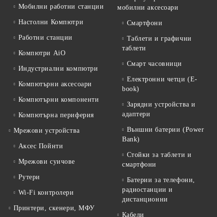
Мобилни работни станции
мобилни аксесоари
Настолни Компютри
Смартфони
Работни станции
Таблети и графични
таблети
Компютри AiO
Смарт часовници
Индустриални компютри
Електронни четци (E-
Компютърни аксесоари
book)
Компютърни компоненти
Зарядни устройства и
адаптери
Компютърна периферия
Външни батерии (Power
Мрежови устройства
Bank)
Аксес Пойнти
Стойки за таблети и
Мрежови суичове
смартфони
Рутери
Батерии за телефони,
радиостанции и
Wi-Fi контролери
дистанционни
Принтери, скенери, МФУ
Кабели