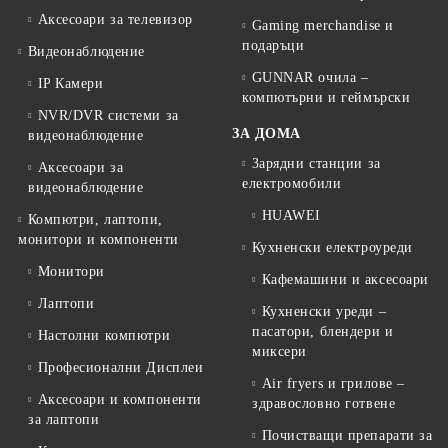
Аксесоари за телевизор
Gaming merchandise и
подаръци
Видеонаблюдение
GUNNAR очила –
IP Камери
компютърни и геймърски
NVR/DVR системи за
ЗА ДОМА
видеонаблюдение
Зарядни станции за
Аксесоари за
електромобили
видеонаблюдение
HUAWEI
Компютри, лаптопи,
монитори и компоненти
Кухненски електроуреди
Монитори
Кафемашини и аксесоари
Лаптопи
Кухненски уреди –
пасатори, блендери и
Настолни компютри
миксери
Професионални Дисплеи
Air fryers и грилове –
Аксесоари и компоненти
здравословно готвене
за лаптопи
Почистващи препарати за