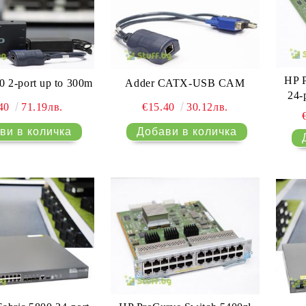
HP P
 2-port up to 300m
Adder CATX-USB CAM
24-
.40
71.19лв.
€15.40
30.12лв.