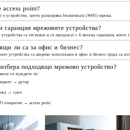
 access point?
nt е устройство, което разширява безжичната (WiFi) мрежа.
и гаранция мрежовите устройства?
 устройства са тествани и се предлагат с 6 месеца гаранция, което 
ящи ли са за офис и бизнес?
ите устройства са широко използвани в офис и бизнес среда за из
 избера подходящо мрежово устройство?
виси от нуждите ти:
тернет → рутер
режа → суич
Fi покритие → access point