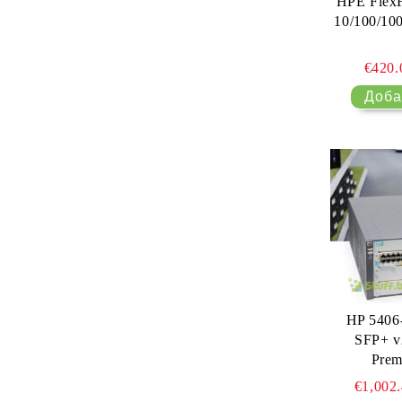
HPE FlexF
10/100/10
€420
HP 5406
SFP+ v2
Prem
€1,002