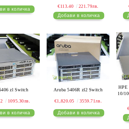
€113.40
221.79лв.
HPE 
406 zl Switch
Aruba 5406R zl2 Switch
10/10
02
1095.30лв.
€1,820.05
3559.71лв.