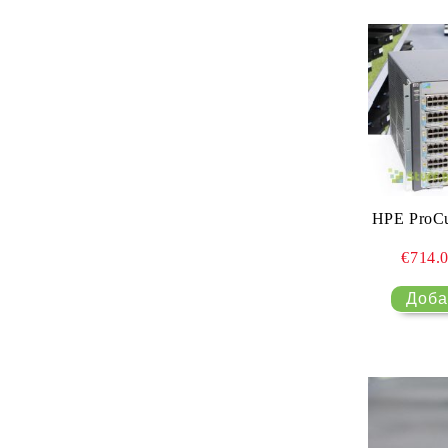
HPE ProCu
€714.