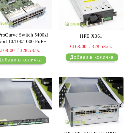
roCurve Switch 5400zl
HPE X361
port 10/100/1000 PoE+
€168.00
328.58лв.
€168.00
328.58лв.