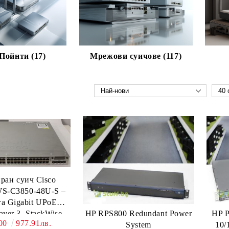
Пойнти (17)
Мрежови суичове (117)
ран суич Cisco
 WS-C3850-48U-S –
та Gigabit UPoE
yer 3, StackWise-
HP RPS800 Redundant Power
HP P
.00
977.91лв.
, управляем
System
10/