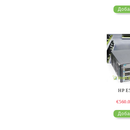
DDR4/DDR5)
Алкални и литиеви батерии
чекмеджета
RAM памет за лаптоп (SO-
SSD дискове – NVMe и SATA
DIMM DDR4/DDR5)
Звукови карти
Термо пасти и подложки
HP E5
€560.