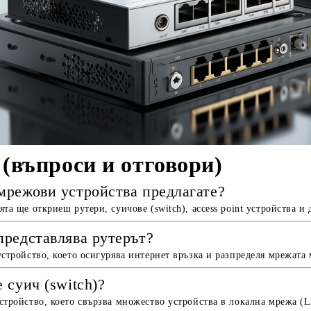
(въпроси и отговори)
мрежови устройства предлагате?
ята ще откриеш рутери, суичове (switch), access point устройства и
представлява рутерът?
устройство, което осигурява интернет връзка и разпределя мрежата
 суич (switch)?
стройство, което свързва множество устройства в локална мрежа (