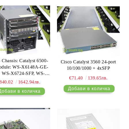
 Chassis: Catalyst 6500-
Cisco Catalyst 3560 24-port
odule: WS-X6148A-GE-
10/100/1000 + 4xSFP
, WS-X6724-SFP, WS-
€71.40
139.65лв.
16-GBIC, WS-SUP720-
840.02
1642.94лв.
B, Two 3000W Power
Supplies (AA23200)