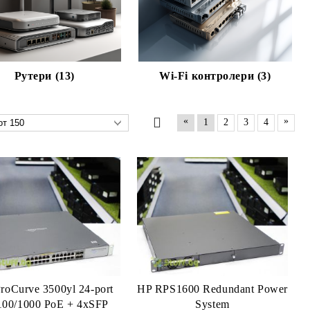
Рутери (13)
Wi-Fi контролери (3)
«
»
1
2
3
4
roCurve 3500yl 24-port
HP RPS1600 Redundant Power
100/1000 PoE + 4xSFP
System