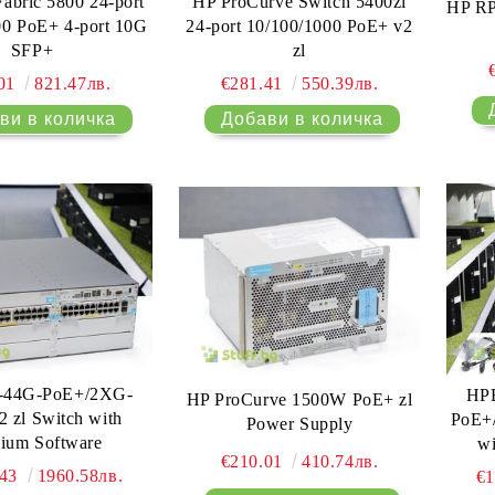
abric 5800 24-port
HP ProCurve Switch 5400zl
HP RP
00 PoE+ 4-port 10G
24-port 10/100/1000 PoE+ v2
SFP+
zl
.01
821.47лв.
€281.41
550.39лв.
-44G-PoE+/2XG-
HPE
HP ProCurve 1500W PoE+ zl
 zl Switch with
PoE+
Power Supply
ium Software
wi
€210.01
410.74лв.
.43
1960.58лв.
€1