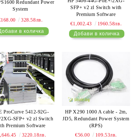
HP 5406-44G-PoE+/2XG-
S1600 Redundant Power
SFP+ v2 zl Switch with
System
Premium Software
€168.00
328.58лв.
€1,002.43
1960.58лв.
 ProCurve 5412-92G-
HP X290 1000 A cable - 2m,
/2XG-SFP+ v2 zl Switch
JD5, Redundant Power System
th Premium Software
(RPS)
,646.45
3220.18лв.
€56.00
109.53лв.