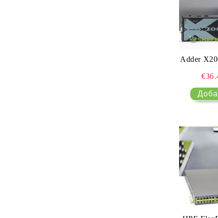
Adder X200
€36