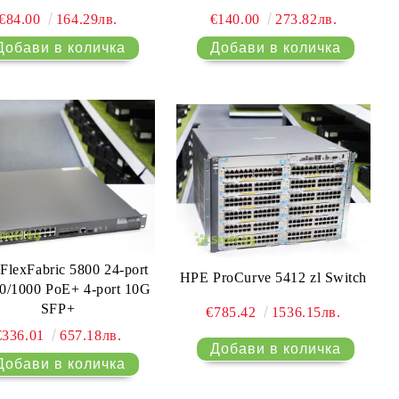
€84.00
164.29лв.
€140.00
273.82лв.
FlexFabric 5800 24-port
HPE ProCurve 5412 zl Switch
0/1000 PoE+ 4-port 10G
SFP+
€785.42
1536.15лв.
€336.01
657.18лв.