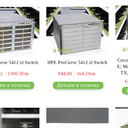
Cisco
rve 5412 zl Switch
HPE ProCurve 5412 zl Switch
E; M
TX
02
1396.50лв.
€84.00
164.29лв.
X65
€
3