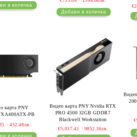
€713.08
1394.66лв.
€2
Видео
20
Видео карта PNY Nvidia RTX
о карта PNY
PRO 4500 32GB GDDR7
XA400ATX-PB
Blackwell Workstation
€
.35
452.48лв.
€5,037.43
9852.36лв.