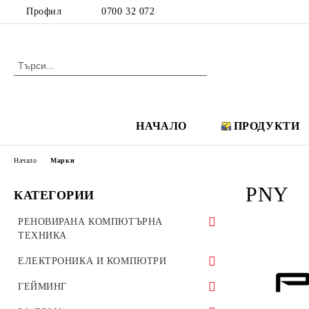
Профил
0700 32 072
НАЧАЛО
ПРОДУКТИ
Начало
Марки
PNY
КАТЕГОРИИ
РЕНОВИРАНА КОМПЮТЪРНА
ТЕХНИКА
Аудио, Видео и Hi-Fi
ЕЛЕКТРОНИКА И КОМПЮТРИ
Аудио системи Creative
IP телефони
Аудио, Видео и Hi-Fi
ГЕЙМИНГ