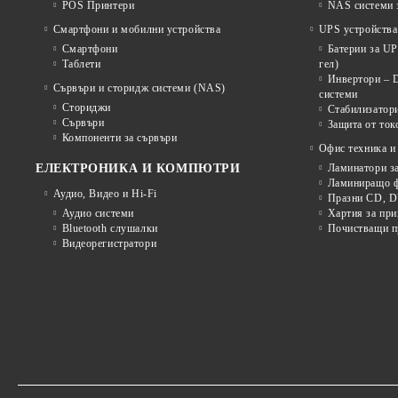
POS Принтери
NAS системи з
Смартфони и мобилни устройства
UPS устройства
Смартфони
Батерии за U
Таблети
гел)
Инвертори – 
Сървъри и сторидж системи (NAS)
системи
Сториджи
Стабилизатор
Сървъри
Защита от ток
Компоненти за сървъри
Офис техника и
ЕЛЕКТРОНИКА И КОМПЮТРИ
Ламинатори з
Ламиниращо ф
Аудио, Видео и Hi-Fi
Празни CD, D
Аудио системи
Хартия за при
Bluetooth слушалки
Почистващи пр
Видеорегистратори