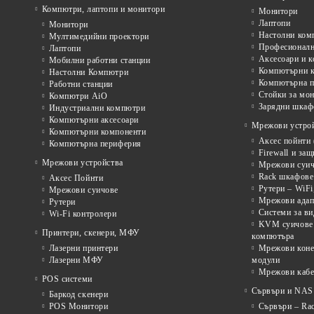
Компютри, лаптопи и монитори
Монитори
Лаптопи
Монитори
Настолни ком
Мултимедийни проектори
Професионалн
Лаптопи
Аксесоари и к
Мобилни работни станции
Компютърни к
Настолни Компютри
Компютърна п
Работни станции
Стойки за мон
Компютри AiO
Зарядни шкаф
Индустриални компютри
Компютърни аксесоари
Мрежови устрой
Компютърни компоненти
Аксес пойнти 
Компютърна периферия
Firewall и за
Мрежови устройства
Мрежови суичо
Rack шкафове 
Аксес Пойнти
Рутери – WiFi
Мрежови суичове
Мрежови адап
Рутери
Системи за в
Wi-Fi контролери
KVM суичове 
Принтери, скенери, МФУ
компютъра
Лазерни принтери
Мрежови коне
Лазерни МФУ
модули
Мрежови кабе
POS системи
Сървъри и NAS 
Баркод скенери
POS Монитори
Сървъри – Rac