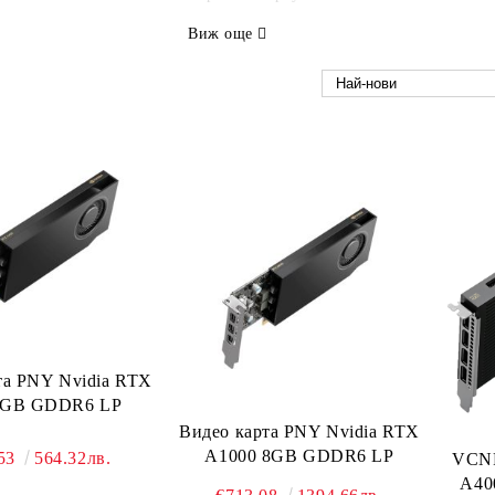
Виж още
та PNY Nvidia RTX
4GB GDDR6 LP
Видео карта PNY Nvidia RTX
A1000 8GB GDDR6 LP
.53
564.32лв.
VCN
A40