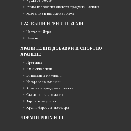
Уреди за бебето
Ръчно изработени билкови продукти Бабилка
Козметика и натурална грижа
НАСТОЛНИ ИГРИ И ПЪЗЕЛИ
Настолни Игри
Пъзели
ХРАНИТЕЛНИ ДОБАВКИ И СПОРТНО
ХРАНЕНЕ
Протеини
Аминокиселини
Витамини и минерали
Изгаряне на мазнини
Креатин и предтренировъчни
Стави, кости и колаген
Здраве и имунитет
Храни, барове и аксесоари
ЧОРАПИ PIRIN HILL