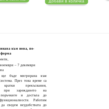
инава към нова, по-
тформа
енти,
 ноември – 7 декември
 на
ще бъде мигрирана към
система. През това време са
кратки прекъсвания,
ия при зареждането на
 поръчките и достъпа до
функционалности. Работим
 да сведем неудобствата до