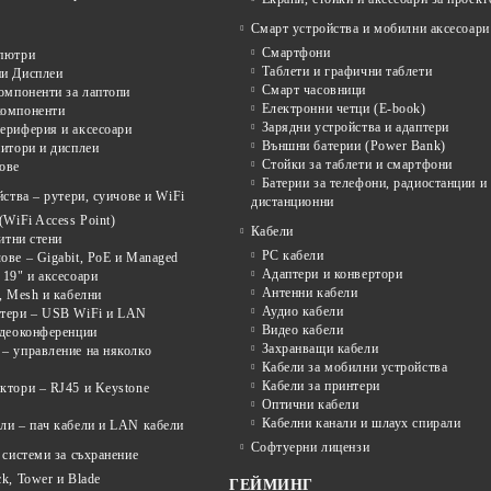
Смарт устройства и мобилни аксесоари
Смартфони
пютри
Таблети и графични таблети
и Дисплеи
Смарт часовници
омпоненти за лаптопи
Електронни четци (E-book)
омпоненти
Зарядни устройства и адаптери
ериферия и аксесоари
Външни батерии (Power Bank)
итори и дисплеи
Стойки за таблети и смартфони
ове
Батерии за телефони, радиостанции и
ства – рутери, суичове и WiFi
дистанционни
(WiFi Access Point)
Кабели
щитни стени
PC кабели
ве – Gigabit, PoE и Managed
Адаптери и конвертори
19" и аксесоари
Антенни кабели
, Mesh и кабелни
Аудио кабели
тери – USB WiFi и LAN
Видео кабели
идеоконференции
Захранващи кабели
– управление на няколко
Кабели за мобилни устройства
Кабели за принтери
ктори – RJ45 и Keystone
Оптични кабели
Кабелни канали и шлаух спирали
ли – пач кабели и LAN кабели
Софтуерни лицензи
системи за съхранение
k, Tower и Blade
ГЕЙМИНГ