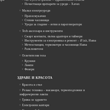
Почистващи препарати за уреди – Xavax
Малки електроуреди
Прахосмукачки
Стенни часовници
Уреди за гладене – ютии и парогенератори
Tech аксесоари и инструменти
Смарт контакти, пътни адаптери и таймери
Инструменти за електроника и ремонт – iFixit, Hama
Метеостанции, термометри и часовници Hama
Разклонители
Осветителни тела
Крушки
Лампи
Фенери
ЗДРАВЕ И КРАСОТА
Красота и стил
Релакс техника – масажори, термоподложки и
инфрачервени лампи
Грижа за здравето
Електронни кантари