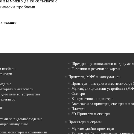
е възможно да се сблъскате с
нически проблеми.
за новини
Шредери – унищожители на докумен
 плейъри
Гилотини и резачки за хартия
евизори
Принтери, МФУ и консумативи
Принтери – лазерни и мастиленостру
людение
Мултифункционални устройства (МФ
апарати и аксесоари
Скенери
идео кепчър устройства
Консумативи за принтери
телевизор
Аксесоари за принтери, скенери и пл
ие
Плотери
3D Принтери и скенери
еми за видеонаблюдение
Проектори и екрани
 видеонаблюдение
Мултимедийни проектори
опи, монитори и компоненти
Екрани, стойки и аксесоари за проект