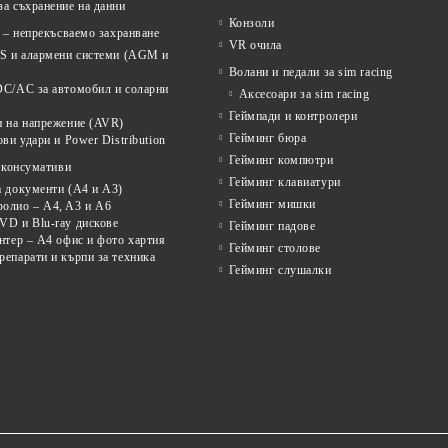
а съхранение на данни
Конзоли
 – непрекъсваемо захранване
VR очила
PS и алармени системи (AGM и
Волани и педали за sim racing
DC/AC за автомобил и соларни
Аксесоари за sim racing
Геймпади и контролери
и на напрежение (AVR)
Гейминг бюра
ови удари и Power Distribution
Гейминг компютри
 консумативи
Гейминг клавиатури
а документи (A4 и A3)
Гейминг мишки
олио – A4, A3 и A6
VD и Blu-ray дискове
Гейминг падове
нтер – A4 офис и фото хартия
Гейминг столове
епарати и кърпи за техника
Гейминг слушалки