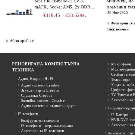
MSI PRO B850M-E EVO,
минимум, но 
1x HDMI, 1x DP, 1G LAN, 7.1
mATX, Socket AM5, 2x DDR5
временни тех
HD Audio, 3Y
29 Ное 2025
Dual Channel up to
€119.45
233.62лв.
8200(OC)MHz, 1x PCIe x16
Абонирай се 
slot, 1x M.2 slot, 4x USB
Виж всички
5Gbps, 2x USB 2.0, HDMI,
VGA, 7.1 HD Audio, 2.5G
Абонирай се
LAN, 3Y
РЕНОВИРАНА КОМПЮТЪРНА
Микрофони
Мултимедийни
ТЕХНИКА
Стойки за тел
Аудио, Видео и Hi-Fi
Телевизори
Уреди за наб
Аудио системи Creative
Цифрови фото
Звукови карти Creative
TV Тунери и В
Слушалки Creative
Аксесоари за 
Soundbar системи Creative
Аудио системи и слушалки други
Видеонаблюден
IP телефони
IP Камери
NVR/DVR сист
Конферентни телефони
Аксесоари за
IP телефони – неразпакетирани
Аксесоари за IP телефони
Компютри, лапт