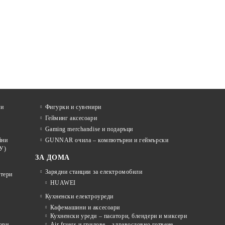
ти
Фигурки и сувенири
Гейминг аксесоари
Gaming merchandise и подаръци
йни
GUNNAR очила – компютърни и геймърски
У)
ЗА ДОМА
Зарядни станции за електромобили
отери
HUAWEI
Кухненски електроуреди
Кафемашини и аксесоари
Кухненски уреди – пасатори, блендери и миксери
ори
Air fryers и грилове – здравословно готвене