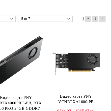
«
»
1
Видео карта PNY
Видео карта PNY
VCNRTXA1000-PB
RTX4000PRO-PB, RTX
00 PRO 24GB GDDR7
€544.97
1065.87лв.