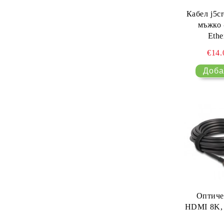
Кабел j5c
мъжко 
Ethe
€14
Оптиче
HDMI 8K, 