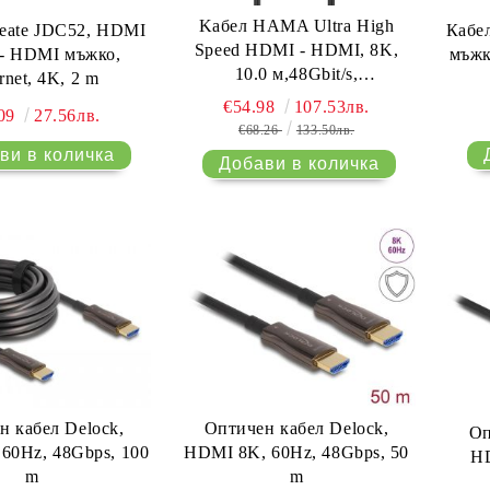
Kабел HAMA Ultra High
reate JDC52, HDMI
Кабе
Speed HDMI - HDMI, 8K,
- HDMI мъжко,
мъжк
10.0 м,48Gbit/s,
rnet, 4K, 2 m
сертифициран
€54.98
107.53лв.
.09
27.56лв.
€68.26
133.50лв.
н кабел Delock,
Оптичен кабел Delock,
Оп
60Hz, 48Gbps, 100
HDMI 8K, 60Hz, 48Gbps, 50
HD
m
m