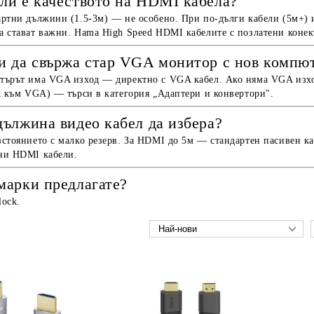
ли е качеството на HDMI кабела?
ртни дължини (1.5-3м) — не особено. При по-дълги кабели (5м+) и
 стават важни. Hama High Speed HDMI кабелите с позлатени конек
и да свържа стар VGA монитор с нов компю
търът има VGA изход — директно с VGA кабел. Ако няма VGA изх
t към VGA) — търси в категория „Адаптери и конвертори".
дължина видео кабел да избера?
стоянието с малко резерв. За HDMI до 5м — стандартен пасивен к
ни HDMI кабели.
марки предлагате?
lock.