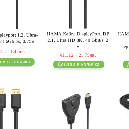
HAMA Кабел DisplayPort, DP
HAMA
layport 1.2, Ultra-
2.1, Ultra-HD 8K, 40 Gbit/s, 2
1.6Gbit/s, 0.75м
м
сер
84
11.42лв.
€11.12
21.75лв.