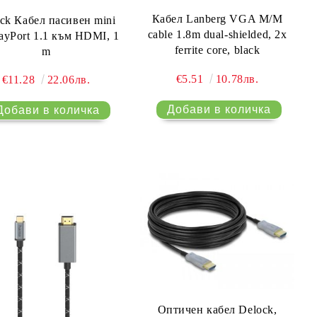
Кабел Lanberg VGA M/M
ck Кабел пасивен mini
cable 1.8m dual-shielded, 2x
ayPort 1.1 към HDMI, 1
ferrite core, black
m
€5.51
10.78лв.
€11.28
22.06лв.
Оптичен кабел Delock,