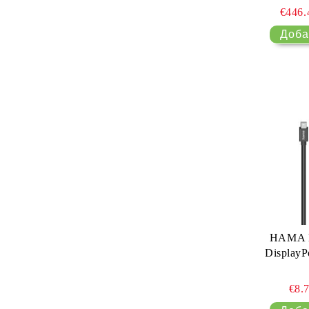
€446
HAMA К
DisplayP
€8.