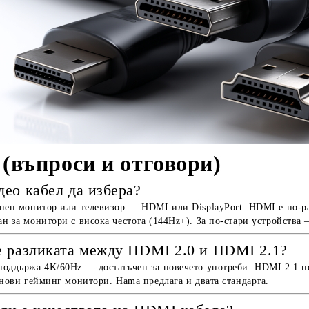
(въпроси и отговори)
део кабел да избера?
нен монитор или телевизор — HDMI или DisplayPort. HDMI е по-раз
н за монитори с висока честота (144Hz+). За по-стари устройств
е разликата между HDMI 2.0 и HDMI 2.1?
оддържа 4K/60Hz — достатъчен за повечето употреби. HDMI 2.1 по
 нови гейминг монитори. Hama предлага и двата стандарта.