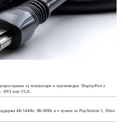
пространен за телевизори и мултимедия. DisplayPort е
а — DVI или VGA.
ддържа 4K/144Hz, 8K/60Hz и е нужен за PlayStation 5, Xbox