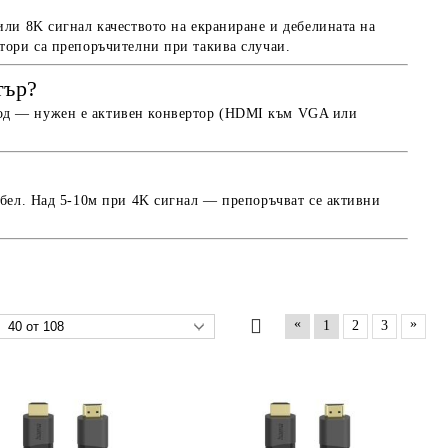
ли 8K сигнал качеството на екраниране и дебелината на
тори са препоръчителни при такива случаи.
тър?
од — нужен е активен конвертор (HDMI към VGA или
абел. Над 5-10м при 4K сигнал — препоръчват се активни
«
»
1
2
3