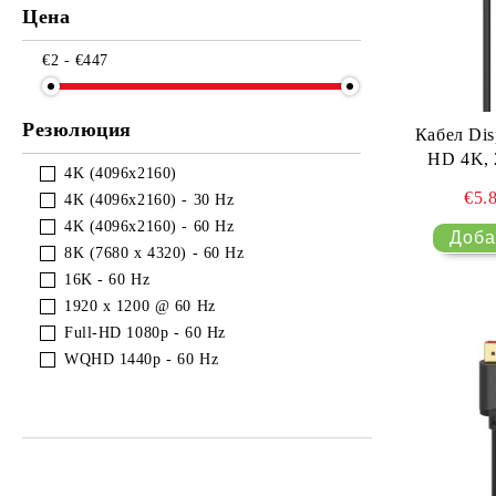
Цена
Gaming merchandise и подаръци
€2 - €447
GUNNAR очила – компютърни и
геймърски
Резюлюция
Кабел Disp
HD 4K, 2
4K (4096x2160)
€5.
4K (4096x2160) - 30 Hz
4K (4096x2160) - 60 Hz
8K (7680 x 4320) - 60 Hz
16K - 60 Hz
1920 x 1200 @ 60 Hz
Full-HD 1080p - 60 Hz
WQHD 1440p - 60 Hz