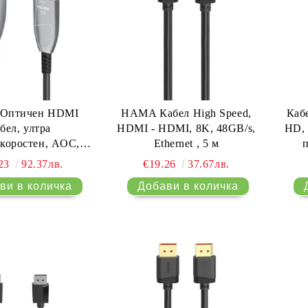
Оптичен HDMI
HAMA Кабел High Speed,
Каб
бел, ултра
HDMI - HDMI, 8K, 48GB/s,
HD, 
скоростен, AOC,
Ethernet , 5 м
п
ифициран, 8K,
.23
92.37лв.
€19.26
37.67лв.
миний, 10 м