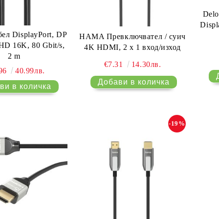
Delo
Displ
л DisplayPort, DP
HAMA Превключвател / суич
-HD 16K, 80 Gbit/s,
4K HDMI, 2 x 1 вход/изход
2 m
€7.31
14.30лв.
.96
40.99лв.
-19%