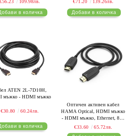
€56.23
109.98лв.
€71.20
139.26лв.
бел ATEN 2L-7D10H,
 мъжко - HDMI мъжко
Оптичен активен кабел
€30.80
60.24лв.
HAMA Optical, HDMI мъжко
- HDMI мъжко, Ethernet, 8K,
205345
€33.60
65.72лв.