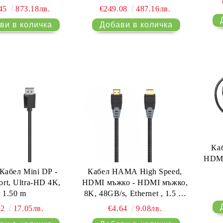
.45
873.18лв.
€249.08
487.16лв.
Ка
HDMI
абел Mini DP -
Кабел HAMA High Speed,
ort, Ultra-HD 4K,
HDMI мъжко - HDMI мъжко,
1.50 m
8K, 48GB/s, Ethernet , 1.5 м,
Позл. конектори, Черен
72
17.05лв.
€4.64
9.08лв.