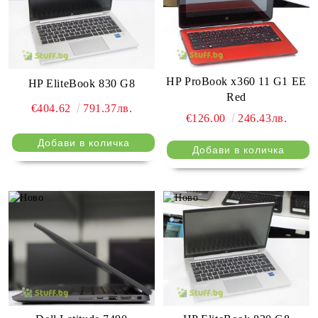
HP ProBook x360 11 G1 EE
HP EliteBook 830 G8
Red
€404.62
791.37лв.
€126.00
246.43лв.