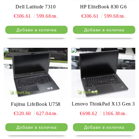
HP EliteBook 830 G6
Dell Latitude 7310
€306.61
599.68лв.
€306.61
599.68лв.
Lenovo ThinkPad X13 Gen 3
Fujitsu LifeBook U758
€698.62
1366.38лв.
€320.60
627.04лв.