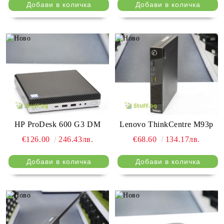
HP ProDesk 600 G3 DM
Lenovo ThinkCentre M93p
€126.00
246.43лв.
€68.60
134.17лв.