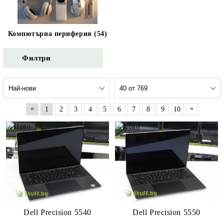
Компютърна периферия (54)
Филтри
«
»
1
2
3
4
5
6
7
8
9
10
Dell Precision 5550
Dell Precision 5540