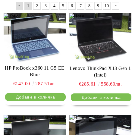
«
»
1
2
3
4
5
6
7
8
9
10
HP ProBook x360 11 G5 EE
Lenovo ThinkPad X13 Gen 1
Blue
(Intel)
€147.00
287.51лв.
€285.61
558.60лв.