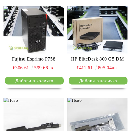
Fujitsu Esprimo P758
HP EliteDesk 800 G5 DM
€306.61
599.68лв.
€411.61
805.04лв.