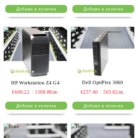
Dell OptiPlex 3060
HP Workstation Z4 G4
€257.60
503.82лв.
€669.22
1308.88лв.