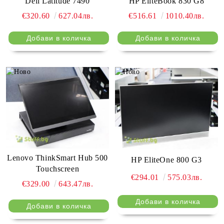
Dell Latitude 7490
HP EliteBook 830 G8
€320.60
627.04лв.
€516.61
1010.40лв.
Lenovo ThinkSmart Hub 500
HP EliteOne 800 G3
Touchscreen
€294.01
575.03лв.
€329.00
643.47лв.