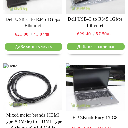
Dell USB-C to RJ45 1Gbps
Dell USB-C to RJ45 1Gbps
Ethernet
Ethernet
€29.40
57.50лв.
€21.00
41.07лв.
Mixed major brands HDMI
HP ZBook Fury 15 G8
Type A (Male) to HDMI Type
A (Female) v1.4 Cable