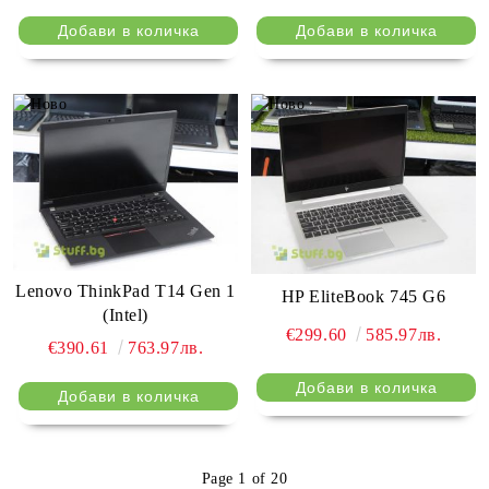
Lenovo ThinkPad T14 Gen 1
HP EliteBook 745 G6
(Intel)
€299.60
585.97лв.
€390.61
763.97лв.
Page 1 of 20