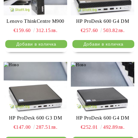
Lenovo ThinkCentre M900
HP ProDesk 600 G4 DM
€159.60
312.15лв.
€257.60
503.82лв.
HP ProDesk 600 G3 DM
HP ProDesk 600 G4 DM
€147.00
287.51лв.
€252.01
492.89лв.