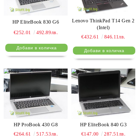
Lenovo ThinkPad T14 Gen 2
HP EliteBook 830 G6
(Intel)
€252.01
492.89лв.
€432.61
846.11лв.
HP ProBook 430 G8
HP EliteBook 840 G3
€264.61
517.53лв.
€147.00
287.51лв.