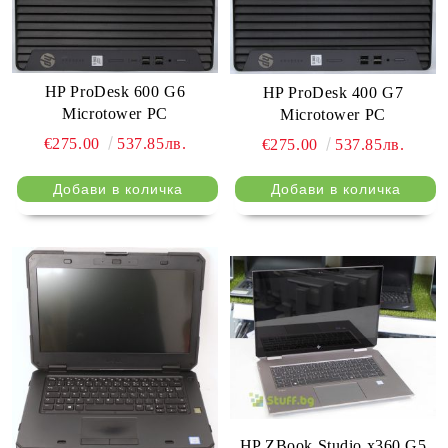
HP ProDesk 600 G6
HP ProDesk 400 G7
Microtower PC
Microtower PC
€275.00
537.85лв.
€275.00
537.85лв.
HP ZBook Studio x360 G5