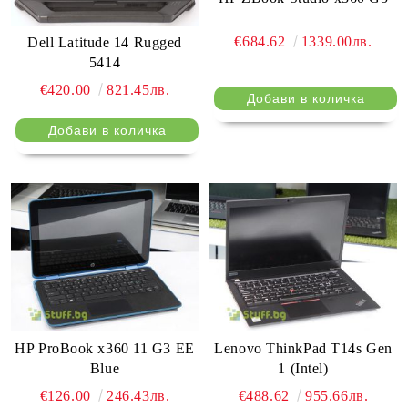
€684.62
1339.00лв.
Dell Latitude 14 Rugged
5414
€420.00
821.45лв.
HP ProBook x360 11 G3 EE
Lenovo ThinkPad T14s Gen
Blue
1 (Intel)
€126.00
246.43лв.
€488.62
955.66лв.