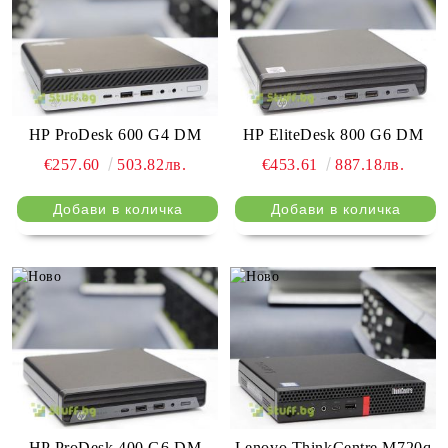
HP ProDesk 600 G4 DM
HP EliteDesk 800 G6 DM
€257.60
503.82лв.
€453.61
887.18лв.
HP ProDesk 400 G6 DM
Lenovo ThinkCentre M720q