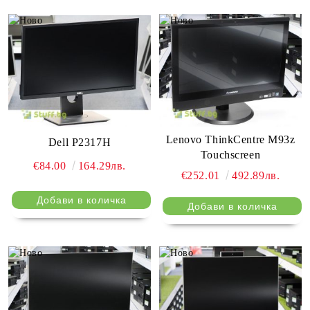
Lenovo ThinkCentre M93z
Dell P2317H
Touchscreen
€84.00
164.29лв.
€252.01
492.89лв.