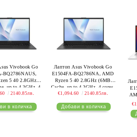
Pr
sus Vivobook Go
Лаптоп Asus Vivobook Go
A-BQ2786NAUS,
E1504FA-BQ2786NA, AMD
en 5 40 2.8GHz
Ryzen 5 40 2.8GHz (6MB
Лап
e, up to 4.3GHz, 4
Cache, up to 4.3GHz, 4 cores,
E1
.60
2140.85лв.
€1,094.60
2140.85лв.
Threads),16GB (on
8 Threads),16GB (on bd)
AM
R5 , 512 GB SSD
LDDR5 , 512 GB SSD G3,
(6MB 
€1
 AMD Radeon
AMD Radeon Graphics,Backlit
core
,Backlit ,Chiclet
,Chiclet Keyboard, No OS,
(
d, No OS, Mixed
Mixed Black, no adapter
bd)L
k, no adapter,
AMD R
nternational
,Chi