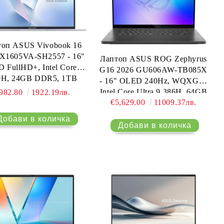
топ ASUS Vivobook 16
X1605VA-SH2557 - 16"
Лаптоп ASUS ROG Zephyrus
 FullHD+, Intel Core 9
G16 2026 GU606AW-TB085X
0H, 24GB DDR5, 1TB
- 16" OLED 240Hz, WQXGA,
SSD, Free OS
Intel Core Ultra 9 386H, 64GB
982.80
1922.19лв.
€5,629.00
11009.37лв.
LPDDR5X, 2TB SSD, RTX
5080 16GB GDDR7, Win 11
Pro