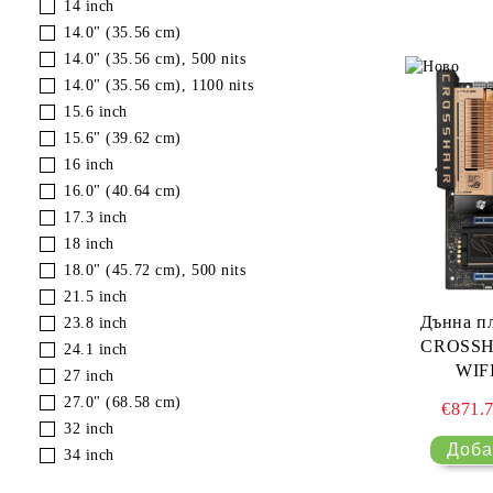
14 inch
Твърди дискове (HDD) и
DDR4/DDR5)
Алкални и литиеви батерии
чекмеджета
14.0" (35.56 cm)
RAM памет за лаптоп (SO-
14.0" (35.56 cm), 500 nits
SSD дискове – NVMe и SATA
DIMM DDR4/DDR5)
14.0" (35.56 cm), 1100 nits
Звукови карти
15.6 inch
15.6" (39.62 cm)
Термо пасти и подложки
16 inch
16.0" (40.64 cm)
17.3 inch
18 inch
18.0" (45.72 cm), 500 nits
21.5 inch
Дънна п
23.8 inch
CROSSH
24.1 inch
WIF
27 inch
27.0" (68.58 cm)
€871.
32 inch
34 inch