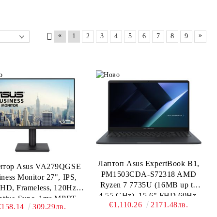
«
»
1
2
3
4
5
6
7
8
9
Лаптоп Asus ExpertBook B1,
тор Asus VA279QGSE
PM1503CDA-S72318 AMD
iness Monitor 27", IPS,
Ryzen 7 7735U (16MB up to
 HD, Frameless, 120Hz,
4.55 GHz), 15,6" FHD 60Hz,
ptive-Sync, 1ms MPRT,
€1,110.26
2171.48лв.
16GB DRR5, 512GB SSD,
€158.14
309.29лв.
I, DisplayPort, VGA,
AMD Radeon 660M, Grey