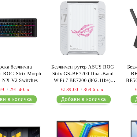
11,
рска безжична
Безжичен рутер ASUS ROG
Без
а ROG Strix Morph
Strix GS-BE7200 Dual-Band
BE
G NX V2 Switches
WiFi 7 BE7200 (802.11be),
BE50
4K-QAM
.99
291.40лв.
€189.00
369.65лв.