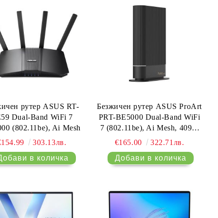
Cool Silver, no adapter
жичен рутер ASUS RT-
Безжичен рутер ASUS ProArt
59 Dual-Band WiFi 7
PRT-BE5000 Dual-Band WiFi
00 (802.11be), Ai Mesh
7 (802.11be), Ai Mesh, 4096-
QAM
€154.99
303.13лв.
€165.00
322.71лв.