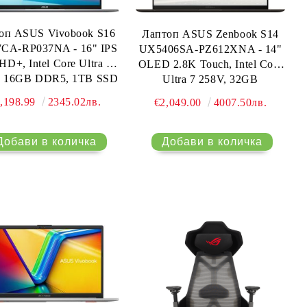
оп ASUS Vivobook S16
Лаптоп ASUS Zenbook S14
7CA-RP037NA - 16" IPS
UX5406SA-PZ612XNA - 14"
 HD+, Intel Core Ultra 7
OLED 2.8K Touch, Intel Core
, 16GB DDR5, 1TB SSD
Ultra 7 258V, 32GB
- Сребрист
LPDDR5X, 1TB SSD, Win 11
,198.99
2345.02лв.
€2,049.00
4007.50лв.
Pro