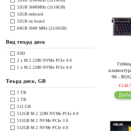
32GB 5200MHz (2x16GB)
32GB 5600MHz (2x16GB)
32GB onboard
32GB on board
64GB 5600 MHz (2x16GB)
Вид твърд диск
SSD
2 x M.2 2280 NVMe PCIe 4.0
Геймъ
1 x M.2 2280 NVMe PCIe 4.0
клавиатур
96 - RO
Твърд диск, GB
€148
1 TB
2 TB
512 GB
512GB M.2 2280 NVMe PCIe 4.0
512GB M.2 NVMe PCIe 3.0
512GB M.2 NVMe PCIe 4.0