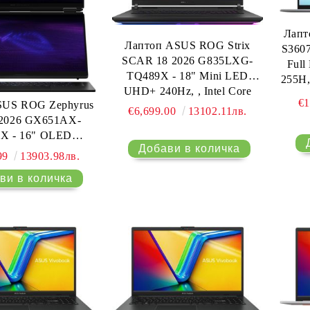
Лапт
Лаптоп ASUS ROG Strix
S360
SCAR 18 2026 G835LXG-
Full
TQ489X - 18" Mini LED
255H
UHD+ 240Hz, , Intel Core
€1
SUS ROG Zephyrus
Ultra 9 290HX, 64GB DDR5,
€6,699.00
13102.11лв.
 2026 GX651AX-
2TB SSD, RTX 5090 24GB
X - 16" OLED
GDDR7, Win 11 Pro
een, 120Hz, 2.8K,
99
13903.98лв.
 Ultra 9 386H, 64GB
, 2TB SSD, RTX
B GDDR7, Win 11
Pro