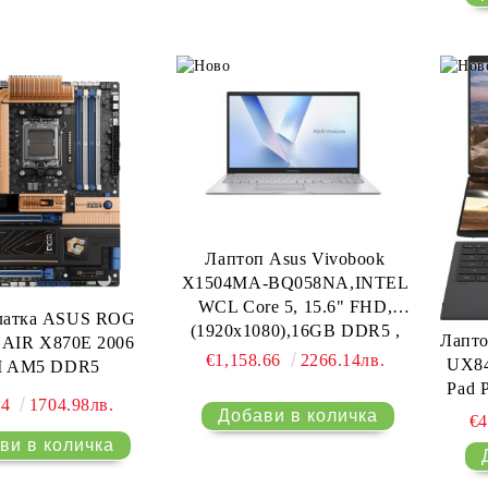
international
Лаптоп Asus Vivobook
X1504MA-BQ058NA,INTEL
WCL Core 5, 15.6" FHD,
латка ASUS ROG
(1920x1080),16GB DDR5 ,
Лапто
AIR X870E 2006
SSD 512GB, Chiclet Keyboard
€1,158.66
2266.14лв.
UX84
I AM5 DDR5
with Num-key,No OS, Cool
Pad P
Silver, no adapter, US
74
1704.98лв.
U9-
€4
international
WQ
16:10
Soft