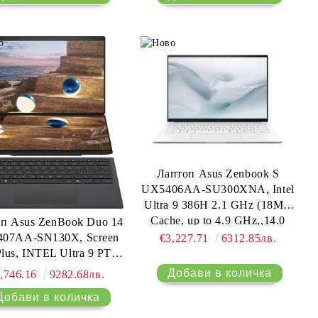
Лаптоп Asus Zenbook S
UX5406AA-SU300XNA, Intel
Ultra 9 386H 2.1 GHz (18MB
Cache, up to 4.9 GHz,,14.0
п Asus ZenBook Duo 14
OLED WQXGA+(WQ+)
07AA-SN130X, Screen
€3,227.71
6312.85лв.
2880*1800 500nits(HDR
lus, INTEL Ultra 9 PTL
1100nits) Glare , 120Hz, Glare
H484 (16C) 14" OLED,
,746.16
9282.68лв.
, 32GB LPDDR5X on
XGA+ ( 2880X1800 )
BD,1TB SSD, Backlit Kbd,
Touch, 32GB, 2TB SSD,
Windows 11 Pro,Scandinavian
 Keyboard, Windows 11