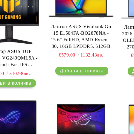
Лаптоп ASUS Vivobook Go
Лап
15 E1504FA-BQ2878NA -
2026 
15.6" FullHD, AMD Ryzen 3
OLED
30, 16GB LPDDR5, 512GB
27
тор ASUS TUF
SSD, Free OS
€579.00
1132.43лв.
€
 VG249QML5A -
 inch Fast IPS
0x1080) 240Hz,
.00
310.98лв.
G-Sync, FreeSync