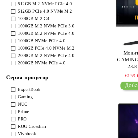
512GB M.2 NVMe PCIe 4.0
512GB PCIe 4.0 NVMe M.2
1000GB M.2 G4
1000GB M.2 NVMe PCIe 3.0
1000GB M.2 NVMe PCIe 4.0
1000GB NVMe PCIe 4.0
1000GB PCIe 4.0 NVMe M.2
Мони
2000GB M.2 NVMe PCIe 4.0
GAMING
2000GB NVMe PCIe 4.0
23.8
FHD(192
€159
Серия процесор
0.3ms, 
ExpertBook
Gaming
NUC
Prime
PRO
ROG Crosshair
Vivobook