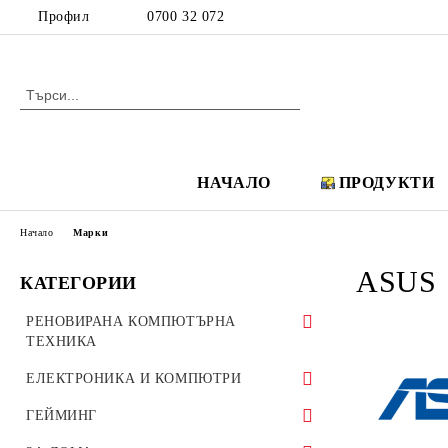
Профил
0700 32 072
НАЧАЛО
ПРОДУКТИ
Начало
Марки
ASUS
КАТЕГОРИИ
РЕНОВИРАНА КОМПЮТЪРНА
ТЕХНИКА
Аудио, Видео и Hi-Fi
ЕЛЕКТРОНИКА И КОМПЮТРИ
Аудио системи Creative
IP телефони
Аудио, Видео и Hi-Fi
ГЕЙМИНГ