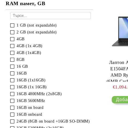
RAM памет, GB
1 GB (not expandable)
2 GB (not expandable)
4GB
4GB (1x 4GB)
4GB (1x4GB)
8GB
Лаптоп A
16 GB
E1504F
16GB
AMD Ryz
16GB (1x16GB)
(6MB Cach
€1,094
16GB (1x 16GB)
cores, 8 
bd) LDD
16GB 4800MHz (2x8GB)
G3,
16GB 5600MHz
Graphics
16GB on board
Keyboar
16GB onboard
Blac
24GB (8GB on board +16GB SO-DIMM)
usi