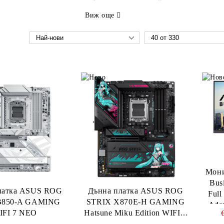
Виж още
Мони
Bus
латка ASUS ROG
Дънна платка ASUS ROG
Full
B850-A GAMING
STRIX X870E-H GAMING
Ada
IFI 7 NEO
Hatsune Miku Edition WIFI 7
HDM
AM5 DDR5