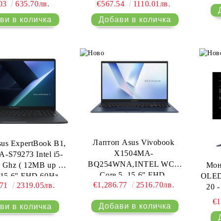
Low B
.03
635.70лв.
€567.54
1110.01лв.
Er
Лаптоп Asus Vivobook
us ExpertBook B1,
X1504MA-
S79273 Intel i5-
BQ254WNA,INTEL WCL
Мон
 Ghz ( 12MB up to
Core 5, 15.6" FHD,
OLED
 15,6" FHD 60Hz,
€1,286.77
2516.70лв.
.71
2319.05лв.
(1920x1080),16GB DDR5 ,
20 
R5, 512GB SSD,
SSD 512GB, Chiclet Keyboard
(QHD
eon 660M, Grey
€1
with Num-key,Windows 11,
entle Grey
Quiet Blue, no adapter, US