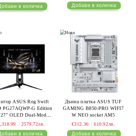
lue Light, Flicker Free,
Gentle Grey
gonomic Design, Wall
Mountable, Black
итор ASUS Rog Swift
Дънна платка ASUS TUF
 PG27AQWP-G Edition
GAMING B850-PRO WIFI7
- 27" OLED Dual-Mode
W NEO socket AM5
 - 540Hz, HD - 720Hz),
,318.99
2579.72лв.
€312.36
610.92лв.
0.2ms