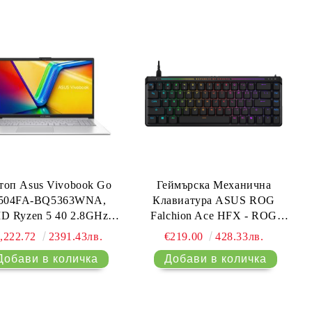
White
o,Moher Gray, Sleeve
топ Asus Vivobook Go
Геймърска Механична
504FA-BQ5363WNA,
Клавиатура ASUS ROG
D Ryzen 5 40 2.8GHz
Falchion Ace HFX - ROG
Cache, up to 4.3GHz, 4
HFX Magnetic Switch
,222.72
2391.43лв.
€219.00
428.33лв.
s, 8 Threads),15.6" FHD
1920x1080),16GB (on
DDR5 , 512GB SSD G3,
adeon Graphics,Backlit
clet Keyboard, Windows