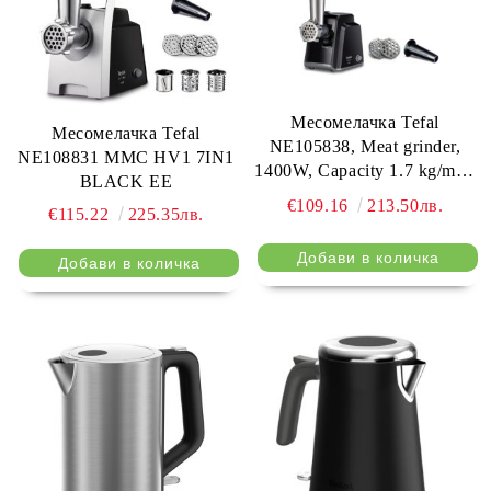
Месомелачка Tefal
Месомелачка Tefal
NE105838, Meat grinder,
NE108831 MMC HV1 7IN1
1400W, Capacity 1.7 kg/min,
BLACK EE
Reverse function, Chopping
€109.16
213.50лв.
€115.22
225.35лв.
knife, 2 sausage accessories,
Black