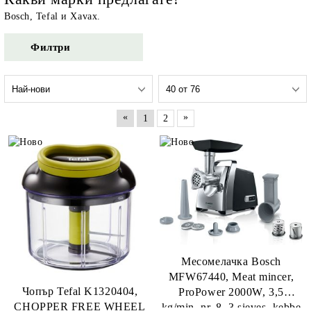
Bosch, Tefal и Xavax.
Филтри
«
»
1
2
Месомелачка Bosch
MFW67440, Meat mincer,
Чопър Tefal K1320404,
ProPower 2000W, 3,5
CHOPPER FREE WHEEL
kg/min, nr. 8, 3 sieves, kebbe