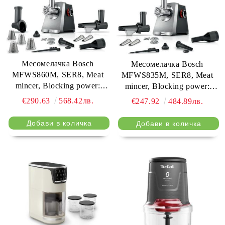
Месомелачка Bosch
Месомелачка Bosch
MFWS860M, SER8, Meat
MFWS835M, SER8, Meat
mincer, Blocking power:
mincer, Blocking power:
2500W, 4,5 kg/min, 10-year
2500W, 4,5 kg/min, 10-year
€290.63
568.42лв.
€247.92
484.89лв.
motor, dishwasher safe,
motor, dishwasher safe,
tomato press, 4 grating discs,
tomato press, kebbe att.,
kebbe att., sausage att., silver
sausage att., silver black
black