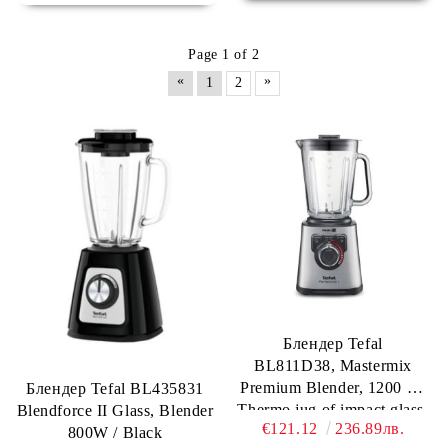
Page 1 of 2
«
»
1
2
Блендер Tefal
BL811D38, Mastermix
Premium Blender, 1200 W,
Блендер Tefal BL435831
Thermo jug of impact glass,
Blendforce II Glass, Blender
€121.12
236.89лв.
Total capacity: 2l, Speed
800W / Black