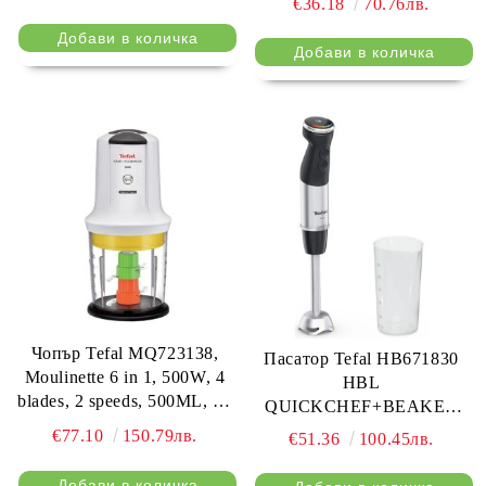
€36.18
70.76лв.
white/dark warm silver
Чопър Tefal MQ723138,
Пасатор Tefal HB671830
Moulinette 6 in 1, 500W, 4
HBL
blades, 2 speeds, 500ML, oil
QUICKCHEF+BEAKER
tank
BLK
€77.10
150.79лв.
€51.36
100.45лв.