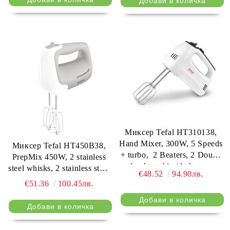
Миксер Tefal HT310138,
Hand Mixer, 300W, 5 Speeds
Миксер Tefal HT450B38,
+ turbo, 2 Beaters, 2 Dough
PrepMix 450W, 2 stainless
hooks, white/dark grey
steel whisks, 2 stainless steel
€48.52
94.90лв.
dough hooks, 5 speeds +
€51.36
100.45лв.
turbo