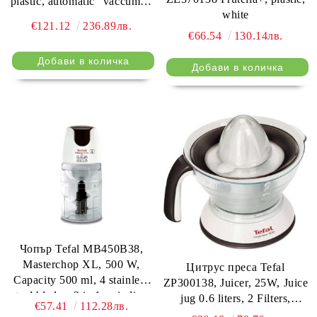
plastic, automatic "vaccum &
white
seal", 18 bags included,
€121.12
236.89лв.
vertical storage, seal
€66.54
130.14лв.
functions, stop function
Чопър Tefal MB450B38,
Masterchop XL, 500 W,
Цитрус преса Tefal
Capacity 500 ml, 4 stainless
ZP300138, Juicer, 25W, Juice
steel blades, 3 in 1: grinding,
jug 0.6 liters, 2 Filters,
€57.41
112.28лв.
chopping and mixing,
Reversible rotation