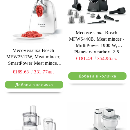
Месомелачка Bosch
MFWS440B, Meat mincer -
MultiPower 1900 W,
Месомелачка Bosch
Planetary gearbox, 2,5
MFW2517W, Meat mincer,
kg/min, kebbe attachment,
€181.49
354.96лв.
SmartPower Meat mincer
sausage attachment, reverse
from SmartPower range:
function, Black
€169.63
331.77лв.
1500W, 1,7 kg/min, 2 sieves,
1 sausage horn, fruit press
attachment, shredder with 3
barrels, no reverse, white