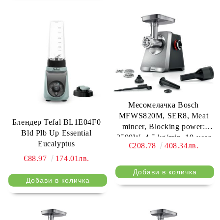
Месомелачка Bosch
MFWS820M, SER8, Meat
Блендер Tefal BL1E04F0
mincer, Blocking power:
Bld Plb Up Essential
2500W, 4,5 kg/min, 10-year
Eucalyptus
€208.78
408.34лв.
motor, dishwasher safe,
€88.97
174.01лв.
kebbe att., sausage att., silver
black