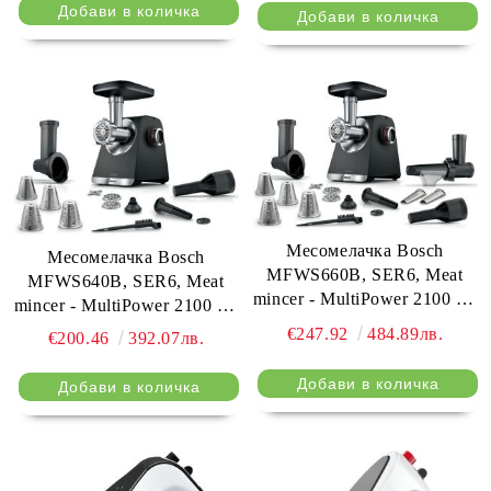
Месомелачка Bosch
Месомелачка Bosch
MFWS660B, SER6, Meat
MFWS640B, SER6, Meat
mincer - MultiPower 2100 W,
mincer - MultiPower 2100 W,
Planetary gearbox, 3,5
Planetary gearbox, 3,5
€247.92
484.89лв.
€200.46
392.07лв.
kg/min, kebbe attachment,
kg/min, kebbe attachment,
sausage attachment, fruit
sausage attachment,
press attachment, shredding
shredding attachment, reverse
attachment, reverse function,
function, Black
Black