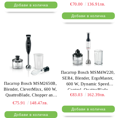
Control, QuattroBlade
body, die-cast aluminum
€70.00
136.91лв.
System, Included Blender &
clamps, juice outlet with drip-
Measuring cup, White
stop and made
Пасатор Bosch MSM4W220,
SER4, Blender, ErgoMaster,
Пасатор Bosch MSM2650B,
600 W, Dynamic Speed
Blender, CleverMixx, 600 W,
Control, QuattroBlade
€83.03
162.39лв.
QuattroBlade, Chopper and
System, Included Blender,
blender included, Stainless
Chopper & Measuring cup,
€75.91
148.47лв.
steel whisk,
White
mixing/measuring cup with