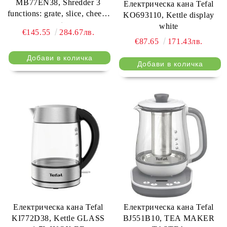
MB77EN38, Shredder 3
Електрическа кана Tefal
functions: grate, slice, cheese
KO693110, Kettle display
grate
white
€145.55
284.67лв.
€87.65
171.43лв.
Електрическа кана Tefal
Електрическа кана Tefal
KI772D38, Kettle GLASS
BJ551B10, TEA MAKER