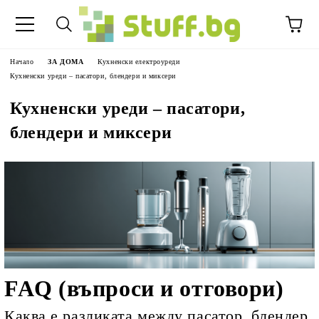
Начало
ЗА ДОМА
Кухненски електроуреди
Кухненски уреди – пасатори, блендери и миксери
Кухненски уреди – пасатори,
блендери и миксери
FAQ (въпроси и отговори)
Каква е разликата между пасатор, блендер