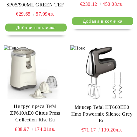
€230.12
450.08лв.
SP05/900ML GREEN TEF
attachment, shredder with 2
drums, reverse function
€29.65
57.99лв.
Цитрус преса Tefal
Миксер Tefal HT660EE0
ZP610AE0 Citrus Press
Hmx Powermix Silence Grey
Collection Rise Eu
Eu
€88.97
174.01лв.
€71.17
139.20лв.