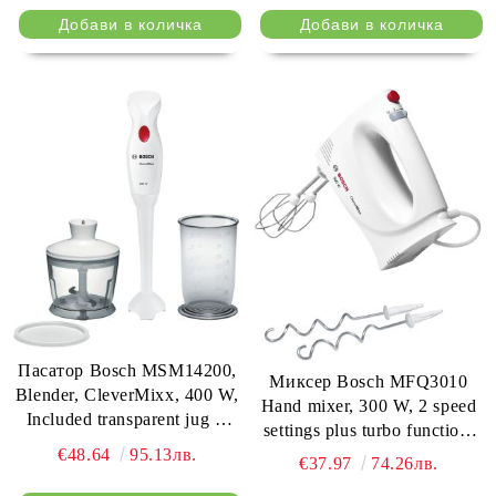
Пасатор Bosch MSM14200,
Миксер Bosch MFQ3010
Blender, CleverMixx, 400 W,
Hand mixer, 300 W, 2 speed
Included transparent jug &
settings plus turbo function,
chopper, White, deep red
White
€48.64
95.13лв.
€37.97
74.26лв.