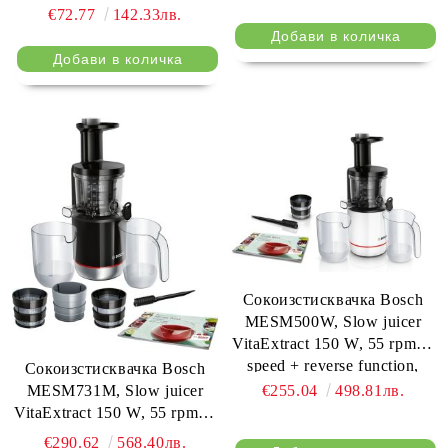
control button, 6 removable
€72.77
142.33лв.
blades, 3 programs, stainless
steel
Сокоизстисквачка Bosch
MESM500W, Slow juicer
VitaExtract 150 W, 55 rpm, 1
speed + reverse function,
Сокоизстисквачка Bosch
tritan screw, MixControl
MESM731M, Slow juicer
€255.04
498.81лв.
lever, juice container 1 l, pulp
VitaExtract 150 W, 55 rpm, 1
container 1,3l, 2 filters (fine,
speed + reverse function,
€290.62
568.40лв.