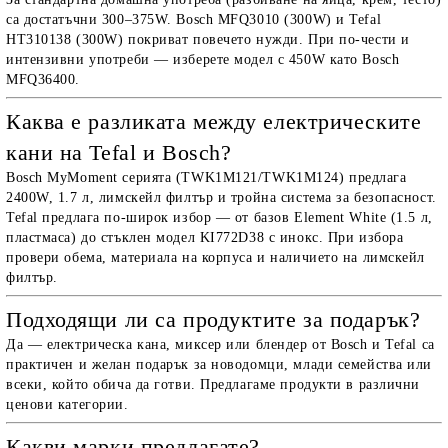
са достатъчни 300–375W. Bosch MFQ3010 (300W) и Tefal
HT310138 (300W) покриват повечето нужди. При по-чести и
интензивни употреби — изберете модел с 450W като Bosch
MFQ36400.
Каква е разликата между електрическите
кани на Tefal и Bosch?
Bosch MyMoment серията (TWK1M121/TWK1M124) предлага
2400W, 1.7 л, лимскейл филтър и тройна система за безопасност.
Tefal предлага по-широк избор — от базов Element White (1.5 л,
пластмаса) до стъклен модел KI772D38 с инокс. При избора
провери обема, материала на корпуса и наличието на лимскейл
филтър.
Подходящи ли са продуктите за подарък?
Да — електрическа кана, миксер или блендер от Bosch и Tefal са
практичен и желан подарък за новодомци, млади семейства или
всеки, който обича да готви. Предлагаме продукти в различни
ценови категории.
Какви марки предлагате?