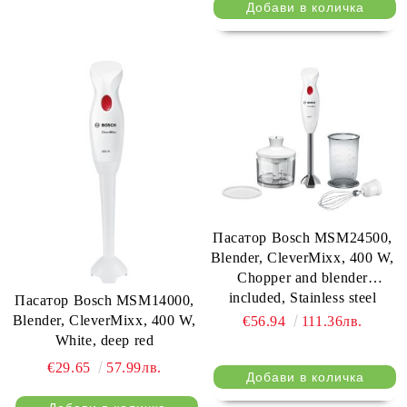
Пасатор Bosch MSM24500,
Blender, CleverMixx, 400 W,
Chopper and blender
included, Stainless steel
Пасатор Bosch MSM14000,
whisk, mixing/measuring cup,
Blender, CleverMixx, 400 W,
€56.94
111.36лв.
White
White, deep red
€29.65
57.99лв.