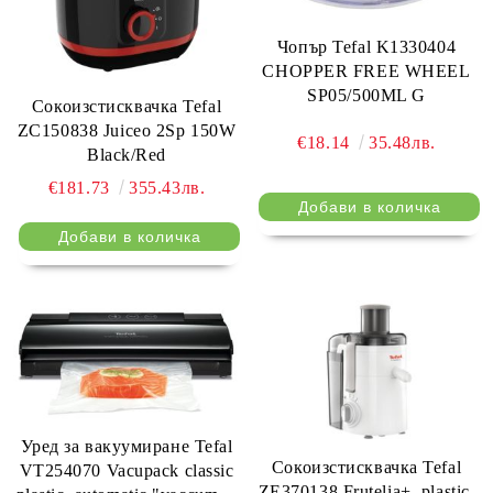
Чопър Tefal K1330404
CHOPPER FREE WHEEL
SP05/500ML G
Сокоизстисквачка Tefal
ZC150838 Juiceo 2Sp 150W
€18.14
35.48лв.
Black/Red
€181.73
355.43лв.
Уред за вакуумиране Tefal
Сокоизстисквачка Tefal
VT254070 Vacupack classic
ZE370138 Frutelia+, plastic,