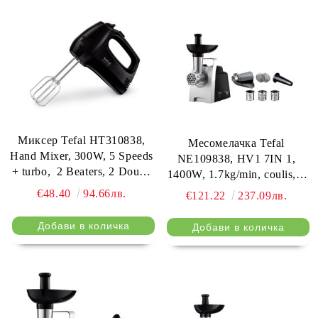
Миксер Tefal HT310838,
Месомелачка Tefal
Hand Mixer, 300W, 5 Speeds
NE109838, HV1 7IN 1,
+ turbo, 2 Beaters, 2 Dough
1400W, 1.7kg/min, coulis, 2
hooks, black
grids, shredder 3 drums,
€48.40
94.66лв.
€121.22
237.09лв.
handle