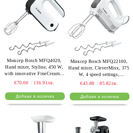
Миксер Bosch MFQ4020,
Миксер Bosch MFQ22100,
Hand mixer, Styline, 450 W,
Hand mixer, CleverMixx, 375
with innovative FineCreamer
W, 4 speed settings,
stirrers, blender attachment, 5
additional pulse/turbo setting,
€70.00
136.91лв.
€43.88
85.82лв.
speed settings, additional
white/gray
pulse/turbo setting, White -
black