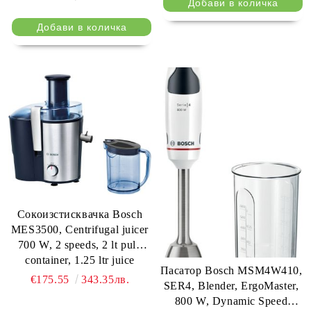
coarse), white / black
tritan screw, MixControl
lever, juice container 1 l, pulp
container 1,3l, 3 filters (fine,
coarse and sorbet), black /
brushed s/s
Сокоизстисквачка Bosch
MES3500, Centrifugal juicer
700 W, 2 speeds, 2 lt pulp
container, 1.25 ltr juice
Пасатор Bosch MSM4W410,
container & foam separator,
€175.55
343.35лв.
SER4, Blender, ErgoMaster,
XL feeding tube (73 mm),
800 W, Dynamic Speed
ceramic knife, s/s sieve, s/s