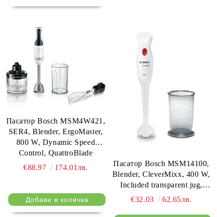
lid, Black, anthracite
Пасатор Bosch MSM4W421,
SER4, Blender, ErgoMaster,
800 W, Dynamic Speed
Control, QuattroBlade
Пасатор Bosch MSM14100,
System, Included Blender,
€88.97
174.01лв.
Blender, CleverMixx, 400 W,
Chopper, Stainless steel
Included transparent jug,
whisk & Measuring cup,
White, deep red
White
€32.03
62.65лв.