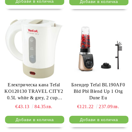
Електрическа кана Tefal
Блендер Tefal BL190AF0
KO120130 TRAVEL CITY2
Bld Pbl Blend Up 1 Otg
0.5L white & grey, 2 cups,
Dune Eu
travel bag, spoon
€43.13
84.35лв.
€121.22
237.09лв.