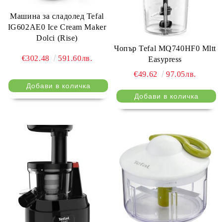
Машина за сладолед Tefal
IG602AE0 Ice Cream Maker
Dolci (Rise)
Чопър Tefal MQ740HF0 Mltt
€302.48
591.60лв.
Easypress
€49.62
97.05лв.