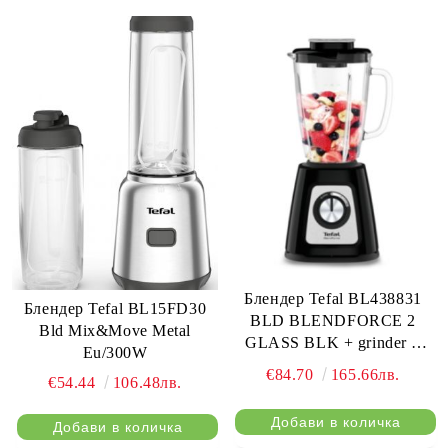
Блендер Tefal BL438831
Блендер Tefal BL15FD30
BLD BLENDFORCE 2
Bld Mix&Move Metal
GLASS BLK + grinder +
Eu/300W
chopper
€84.70
165.66лв.
€54.44
106.48лв.