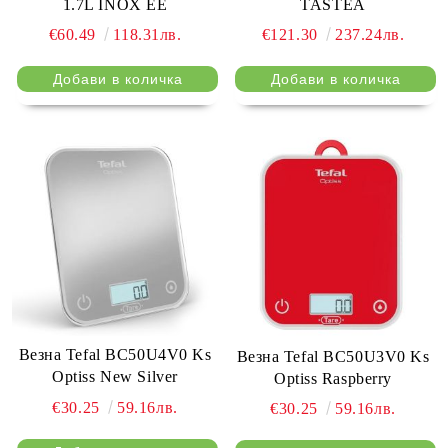
1.7L INOX EE
TASTEA
€60.49
118.31лв.
€121.30
237.24лв.
Везна Tefal BC50U4V0 Ks
Везна Tefal BC50U3V0 Ks
Optiss New Silver
Optiss Raspberry
€30.25
59.16лв.
€30.25
59.16лв.