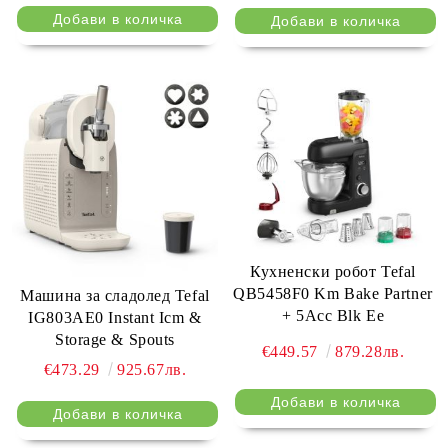
Кухненски робот Tefal
QB5458F0 Km Bake Partner
Машина за сладолед Tefal
+ 5Acc Blk Ee
IG803AE0 Instant Icm &
Storage & Spouts
€449.57
879.28лв.
€473.29
925.67лв.