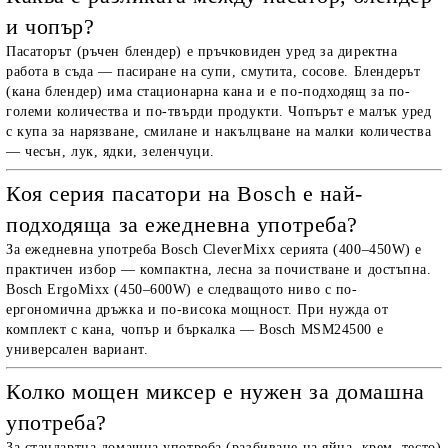
и чопър?
Пасаторът (ръчен блендер) е пръчковиден уред за директна
работа в съда — пасиране на супи, смутита, сосове. Блендерът
(кана блендер) има стационарна кана и е по-подходящ за по-
големи количества и по-твърди продукти. Чопърът е малък уред
с купа за нарязване, смилане и накълцване на малки количества
— чесън, лук, ядки, зеленчуци.
Коя серия пасатори на Bosch е най-
подходяща за ежедневна употреба?
За ежедневна употреба Bosch CleverMixx серията (400–450W) е
практичен избор — компактна, лесна за почистване и достъпна.
Bosch ErgoMixx (450–600W) е следващото ниво с по-
ергономична дръжка и по-висока мощност. При нужда от
комплект с кана, чопър и бъркалка — Bosch MSM24500 е
универсален вариант.
Колко мощен миксер е нужен за домашна
употреба?
За стандартна домашна употреба (разбиване на яйца, крем, тесто)