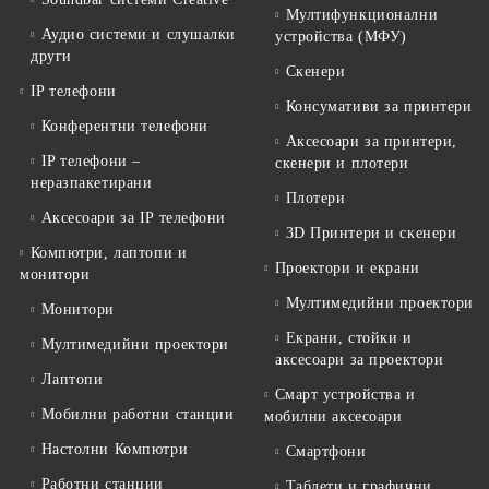
Мултифункционални
Аудио системи и слушалки
устройства (МФУ)
други
Скенери
IP телефони
Консумативи за принтери
Конферентни телефони
Аксесоари за принтери,
IP телефони –
скенери и плотери
неразпакетирани
Плотери
Аксесоари за IP телефони
3D Принтери и скенери
Компютри, лаптопи и
Проектори и екрани
монитори
Мултимедийни проектори
Монитори
Екрани, стойки и
Мултимедийни проектори
аксесоари за проектори
Лаптопи
Смарт устройства и
Мобилни работни станции
мобилни аксесоари
Настолни Компютри
Смартфони
Работни станции
Таблети и графични