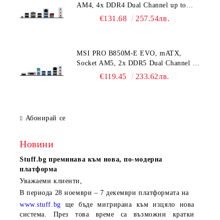
AM4, 4x DDR4 Dual Channel up to
5G LAN, WiFI 7, BT, 3Y
4866+(OC)MHz, 2x PCIe x16 slots, 2x
€131.68
257.54лв.
M.2 slots, 2x USB 3.2 Gen 2 (1x Type-
C), 2x USB 3.2 Gen 1, 4x USB 2.0, 1x
HDMI, 1x DP, 1G LAN, 7.1 HD Audio,
MSI PRO B850M-E EVO, mATX,
3Y
Socket AM5, 2x DDR5 Dual Channel up
to 8200(OC)MHz, 1x PCIe x16 slot, 1x
€119.45
233.62лв.
M.2 slot, 4x USB 5Gbps, 2x USB 2.0,
HDMI, VGA, 7.1 HD Audio, 2.5G
LAN, 3Y
Абонирай се
Новини
Stuff.bg
преминава към нова, по-модерна
платформа
Уважаеми клиенти,
В периода
28 ноември – 7 декември
платформата на
www.stuff.bg
ще бъде мигрирана към изцяло нова
система. През това време са възможни кратки