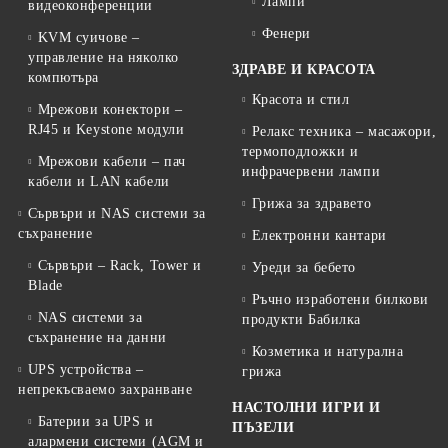
Лампи
видеоконференции
Фенери
KVM суичове –
управление на няколко
ЗДРАВЕ И КРАСОТА
компютъра
Красота и стил
Мрежови конектори –
RJ45 и Keystone модули
Релакс техника – масажори,
термоподложки и
Мрежови кабели – пач
инфрачервени лампи
кабели и LAN кабели
Грижа за здравето
Сървъри и NAS системи за
съхранение
Електронни кантари
Сървъри – Rack, Tower и
Уреди за бебето
Blade
Ръчно изработени билкови
NAS системи за
продукти Бабилка
съхранение на данни
Козметика и натурална
UPS устройства –
грижа
непрекъсваемо захранване
НАСТОЛНИ ИГРИ И
Батерии за UPS и
ПЪЗЕЛИ
алармени системи (AGM и