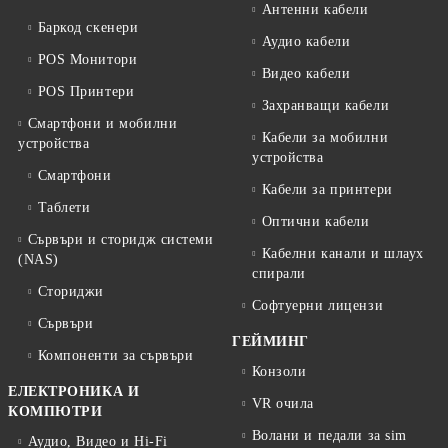
Антенни кабели
Баркод скенери
Аудио кабели
POS Монитори
Видео кабели
POS Принтери
Захранващи кабели
Смартфони и мобилни
Кабели за мобилни
устройства
устройства
Смартфони
Кабели за принтери
Таблети
Оптични кабели
Сървъри и сторидж системи
Кабелни канали и шлаух
(NAS)
спирали
Сториджи
Софтуерни лицензи
Сървъри
ГЕЙМИНГ
Компоненти за сървъри
Конзоли
ЕЛЕКТРОНИКА И
VR очила
КОМПЮТРИ
Волани и педали за sim
Аудио, Видео и Hi-Fi