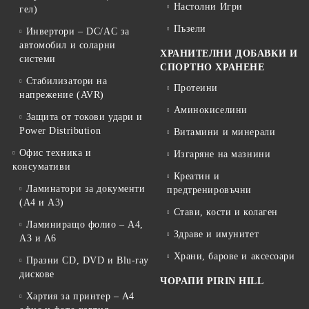
Настолни Игри
гел)
Пъзели
Инвертори – DC/AC за
автомобил и соларни
ХРАНИТЕЛНИ ДОБАВКИ И
системи
СПОРТНО ХРАНЕНЕ
Стабилизатори на
Протеини
напрежение (AVR)
Аминокиселини
Защита от токови удари и
Power Distribution
Витамини и минерали
Офис техника и
Изгаряне на мазнини
консумативи
Креатин и
Ламинатори за документи
предтренировъчни
(A4 и A3)
Стави, кости и колаген
Ламиниращо фолио – A4,
Здраве и имунитет
A3 и A6
Храни, барове и аксесоари
Празни CD, DVD и Blu-ray
дискове
ЧОРАПИ PIRIN HILL
Хартия за принтер – A4