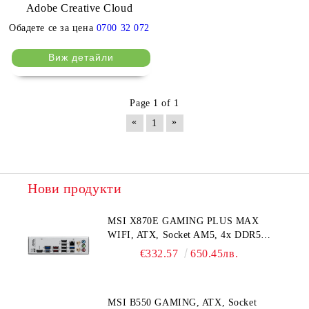
Adobe Creative Cloud
Обадете се за цена
0700 32 072
Виж детайли
Page 1 of 1
«
»
1
Нови продукти
MSI X870E GAMING PLUS MAX
WIFI, ATX, Socket AM5, 4x DDR5
Dual Channel DDR5 up to
€332.57
650.45лв.
8200(OC)MHz, 3x PCIe x16 slot, 3x
M.2 slot, 4x USB 2.0, 2x USB 5Gbps,
2x USB 10Gbps, 1x 20Gbps Type-C, 1x
MSI B550 GAMING, ATX, Socket
40Gbps Type-C, HDMI, 7.1 HD Audio,