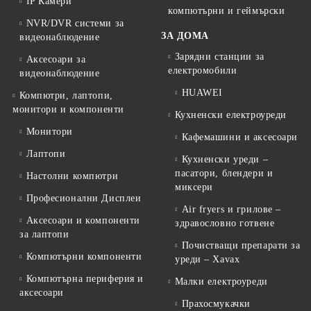
IP Камери
компютърни и геймърски
NVR/DVR системи за
ЗА ДОМА
видеонаблюдение
Зарядни станции за
Аксесоари за
електромобили
видеонаблюдение
HUAWEI
Компютри, лаптопи,
монитори и компоненти
Кухненски електроуреди
Монитори
Кафемашини и аксесоари
Лаптопи
Кухненски уреди –
пасатори, блендери и
Настолни компютри
миксери
Професионални Дисплеи
Air fryers и грилове –
Аксесоари и компоненти
здравословно готвене
за лаптопи
Почистващи препарати за
Компютърни компоненти
уреди – Xavax
Компютърна периферия и
Малки електроуреди
аксесоари
Прахосмукачки