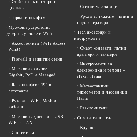
Стойки за монитори и
Стенни часовници
дисплеи
Уреди за гладене – ютии и
Зарядни шкафове
парогенератори
Мрежови устройства –
Tech аксесоари и
рутери, суичове и WiFi
инструменти
Аксес пойнти (WiFi Access
Смарт контакти, пътни
Point)
адаптери и таймери
Firewall и защитни стени
Инструменти за
Мрежови суичове –
електроника и ремонт –
Gigabit, PoE и Managed
iFixit, Hama
Rack шкафове 19" и
Метеостанции,
аксесоари
термометри и часовници
Hama
Рутери – WiFi, Mesh и
кабелни
Разклонители
Мрежови адаптери – USB
Осветителни тела
WiFi и LAN
Крушки
Системи за