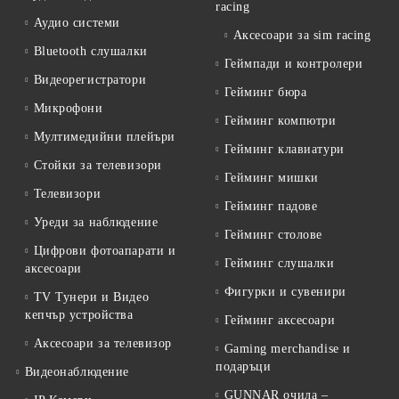
racing
Аудио системи
Аксесоари за sim racing
Bluetooth слушалки
Геймпади и контролери
Видеорегистратори
Гейминг бюра
Микрофони
Гейминг компютри
Мултимедийни плейъри
Гейминг клавиатури
Стойки за телевизори
Гейминг мишки
Телевизори
Гейминг падове
Уреди за наблюдение
Гейминг столове
Цифрови фотоапарати и
Гейминг слушалки
аксесоари
Фигурки и сувенири
TV Тунери и Видео
кепчър устройства
Гейминг аксесоари
Аксесоари за телевизор
Gaming merchandise и
подаръци
Видеонаблюдение
GUNNAR очила –