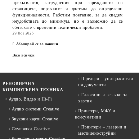
прекъсвания, затруднения при зареждането на
страниците, поръчките и достъпа до определени
функционалности. Работим поетапно, за да сведем
неудобствата до минимум, но е възможно да се
сблъскате с временни технически проблеми.
29 Ное 2025
Абонирай се за новини
Виж всички
Шредери – унищожители
РЕНОВИРАНА
на документи
КОМПЮТЪРНА ТЕХНИКА
Гилотини и резачки за
Аудио, Видео и Hi-Fi
хартия
Аудио системи Creative
Принтери, МФУ и
консумативи
Звукови карти Creative
Принтери – лазерни и
Слушалки Creative
мастиленоструйни
Soundbar системи Creative