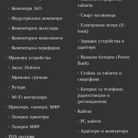
таблети
Компютри AiO
Смарт часовници
Индустриални компютри
Електронни четци (E-
Компютърни аксесоари
book)
Компютърни компоненти
Зарядни устройства и
адаптери
Компютърна периферия
Външни батерии (Power
Мрежови устройства
Bank)
Аксес Пойнти
Стойки за таблети и
Мрежови суичове
смартфони
Рутери
Батерии за телефони,
радиостанции и
Wi-Fi контролери
дистанционни
Принтери, скенери, МФУ
Кабели
Лазерни принтери
PC кабели
Лазерни МФУ
Адаптери и конвертори
POS системи