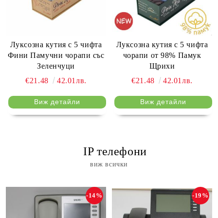
Луксозна кутия с 5 чифта
Луксозна кутия с 5 чифта
Фини Памучни чорапи със
чорапи от 98% Памук
Зеленчуци
Щрихи
€21.48
42.01лв.
€21.48
42.01лв.
Виж детайли
Виж детайли
⠀ IP телефони
виж всички
-14%
-19%