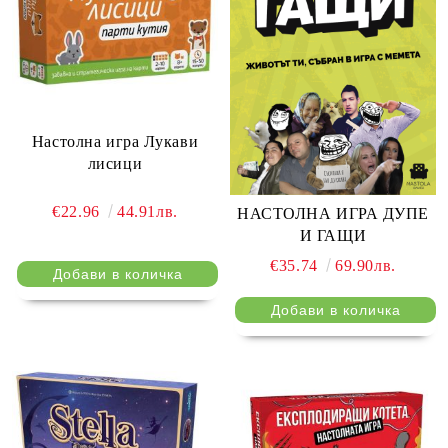
Настолна игра Лукави
лисици
€22.96
44.91лв.
НАСТОЛНА ИГРА ДУПЕ
И ГАЩИ
€35.74
69.90лв.