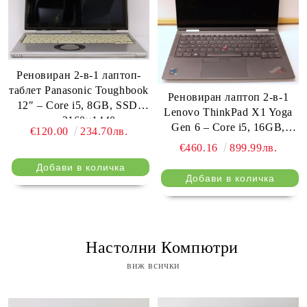
Реновиран 2-в-1 лаптоп-
таблет Panasonic Toughbook
Реновиран лаптоп 2-в-1
12″ – Core i5, 8GB, SSD,
Lenovo ThinkPad X1 Yoga
тъч 2160×1440
Gen 6 – Core i5, 16GB,
€120.00
234.70лв.
256GB, тъч, Thunderbolt 4
€460.16
899.99лв.
⠀ Настолни Компютри
виж всички