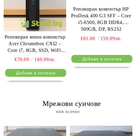
Реновиран компютър HP
ProDesk 400 G3 SFF – Core
i5-6500, 8GB DDR4,
500GB, DP, RS232
Реновиран мини компютър
€81.80
159.99лв.
Acer Chromebox CXI2 –
Core i7, 8GB, SSD, WiFi,
HDMI, DP
€76.69
149.99лв.
⠀ Мрежови суичове
виж всички