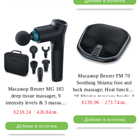
Масажор Beurer FM 70
Soothing Shiatsu foot and
Масажор Beurer MG 185
back massage; Heat function;
deep tissue massager, 9
18 Shiatsu massage heads; 3
€139.96
273.74лв.
intensity levels & 3 massage
massage speeds; Removable
programmes, 5 massage
and washable cover
€218.24
426.84лв.
attachments, Lithium-ion
battery up to 5.5h of use,
storage case