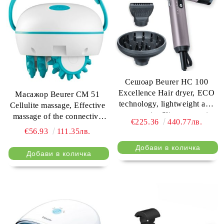
Сешоар Beurer HC 100
Excellence Hair dryer, ECO
Масажор Beurer CM 51
technology, lightweight and
Cellulite massage, Effective
ergonomic, Slim, magnetic
massage of the connective
€225.36
440.77лв.
nozzle and diffuser, Ion
tissue, 2 level massage
€56.93
111.35лв.
function, 4 temperature and
intensity, Ergonomic design,
blower settings, Integrated
Individually adjustable hand
memory function
strap