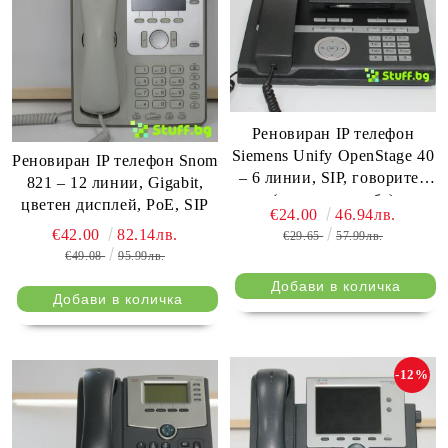
Реновиран IP телефон
Siemens Unify OpenStage 40
Реновиран IP телефон Snom
– 6 линии, SIP, говорител
821 – 12 линии, Gigabit,
(втора употреба)
цветен дисплей, PoE, SIP
€24.00
46.94лв.
€42.00
82.14лв.
€29.65
57.99лв.
€49.08
95.99лв.
-12%