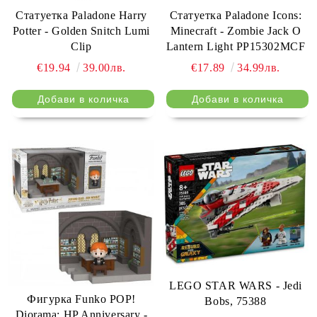
Статуетка Paladone Harry
Статуетка Paladone Icons:
Potter - Golden Snitch Lumi
Minecraft - Zombie Jack O
Clip
Lantern Light PP15302MCF
€19.94
39.00лв.
€17.89
34.99лв.
LEGO STAR WARS - Jedi
Фигурка Funko POP!
Bobs, 75388
Diorama: HP Anniversary -