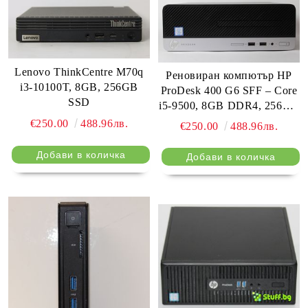
Lenovo ThinkCentre M70q
Реновиран компютър HP
i3-10100T, 8GB, 256GB
ProDesk 400 G6 SFF – Core
SSD
i5-9500, 8GB DDR4, 256GB
SSD, DisplayPort
€250.00
488.96лв.
€250.00
488.96лв.