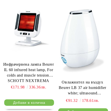
Инфрачервена лампа Beurer
IL 60 infrared heat lamp, For
colds and muscle tension,
SCHOTT NEXTREMA
Овлажнител на въздух
glass-ceramic cover lens, UV
€171.98
336.36лв.
Beurer LB 37 air humidifier
blocker, Adjustable shade
white; ultrasound
from 0-40 degrees, 300W,
humidification technology; 15
€91.32
178.61лв.
electronic timer, Medical
aroma pads; clianing brush;
device
20 watts; max. 20m2