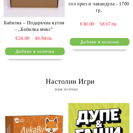
сол ориз и лавандула - 1700
гр.
Бабилка – Подаръчна кутия
€30.00
58.67лв.
- ,,Бабилка микс"
€24.00
46.94лв.
⠀ Настолни Игри
виж всички