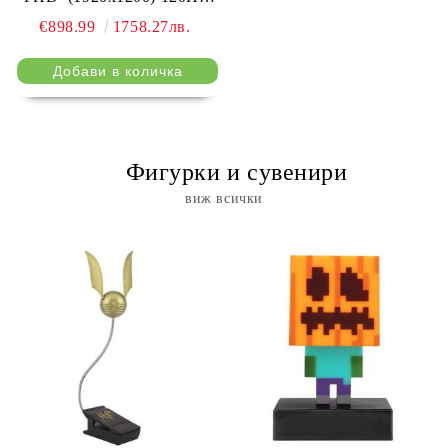
VRR, 24GB LPDDR5x, 1TB
€898.99
1758.27лв.
SSD, Windows 11 Home -
Polar Tempest
⠀ Фигурки и сувенири
виж всички