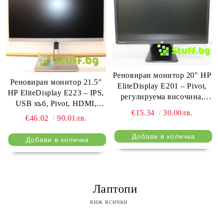
Реновиран монитор 20″ HP
Реновиран монитор 21.5″
EliteDisplay E201 – Pivot,
HP EliteDisplay E223 – IPS,
регулируема височина,
USB хъб, Pivot, HDMI,
DisplayPort, USB хъб
€15.34
30.00лв.
DisplayPort
€46.02
90.01лв.
⠀ Лаптопи
виж всички