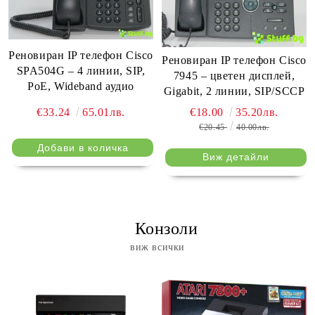
Реновиран IP телефон Cisco
Реновиран IP телефон Cisco
SPA504G – 4 линии, SIP,
7945 – цветен дисплей,
PoE, Wideband аудио
Gigabit, 2 линии, SIP/SCCP
€33.24
65.01лв.
€18.00
35.20лв.
€20.45
40.00лв.
Виж детайли
⠀ Конзоли
виж всички