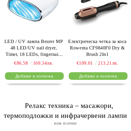
LED / UV лампа Beurer MP
Електрическа четка за коса
48 LED/UV nail dryer,
Rowenta CF9840F0 Dry &
Timer, 18 LEDs, fingernails
Brush 2In1
and toenails
€86.58
169.34лв.
€109.01
213.21лв.
⠀ Релакс техника – масажори,
термоподложки и инфрачервени лампи
виж всички