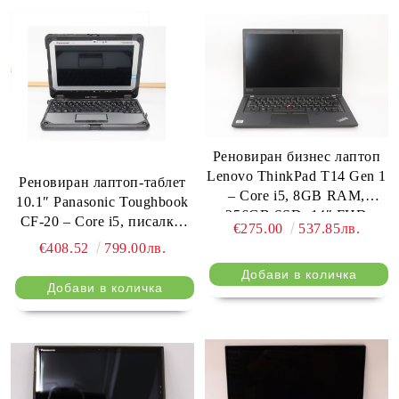
Реновиран бизнес лаптоп
Lenovo ThinkPad T14 Gen 1
Реновиран лаптоп-таблет
– Core i5, 8GB RAM,
10.1″ Panasonic Toughbook
256GB SSD, 14″ FHD
CF-20 – Core i5, писалка,
€275.00
537.85лв.
4× USB, RS232
€408.52
799.00лв.