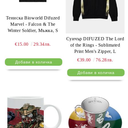
Тениска Bioworld Difuzed
Marvel - Falcon & The
Winter Soldier, Мъжка, S
Суичър DIFUZED The Lord
€15.00
29.34лв.
of the Rings - Sublimated
Print Men's Zipper, L
€39.00
76.28лв.