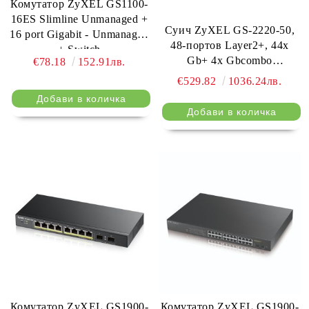
Комутатор ZyXEL GS1100-
16ES Slimline Unmanaged +
Суич ZyXEL GS-2220-50,
16 port Gigabit - Unmanaged
48-портов Layer2+, 44x
+ Switch
Gb+ 4x Gbcombo
€78.18
152.91лв.
(RJ45/SFP) + 2x Gb SFP,
€529.82
1036.24лв.
управляем
Комутатор ZyXEL GS1900-
Комутатор ZyXEL GS1900-