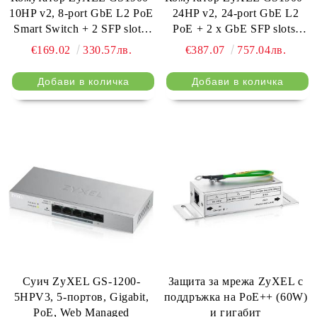
10HP v2, 8-port GbE L2 PoE
24HP v2, 24-port GbE L2
Smart Switch + 2 SFP slots,
PoE + 2 x GbE SFP slots,
802.3at, desktop, fanless, 70
Smart Switch, rackmount,
€169.02
330.57лв.
€387.07
757.04лв.
Watt
170 Watt
Суич ZyXEL GS-1200-
Защита за мрежа ZyXEL с
5HPV3, 5-портов, Gigabit,
поддръжка на PoE++ (60W)
PoE, Web Managed
и гигабит