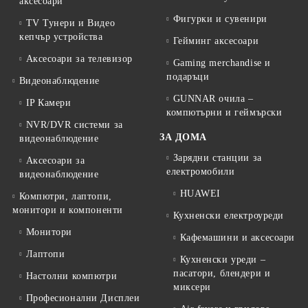
аксесоари
Фигурки и сувенири
TV Тунери и Видео
кепчър устройства
Гейминг аксесоари
Аксесоари за телевизор
Gaming merchandise и
подаръци
Видеонаблюдение
GUNNAR очила –
IP Камери
компютърни и геймърски
NVR/DVR системи за
ЗА ДОМА
видеонаблюдение
Зарядни станции за
Аксесоари за
електромобили
видеонаблюдение
HUAWEI
Компютри, лаптопи,
монитори и компоненти
Кухненски електроуреди
Монитори
Кафемашини и аксесоари
Лаптопи
Кухненски уреди –
пасатори, блендери и
Настолни компютри
миксери
Професионални Дисплеи