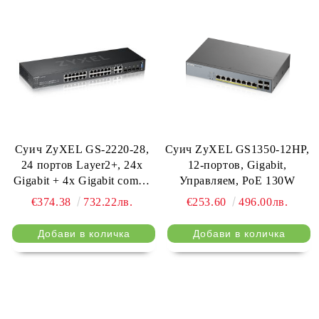
Суич ZyXEL GS-2220-28,
Суич ZyXEL GS1350-12HP,
24 портов Layer2+, 24x
12-портов, Gigabit,
Gigabit + 4x Gigabit combo
Управляем, PoE 130W
(RJ45/SFP), управляем
€374.38
732.22лв.
€253.60
496.00лв.