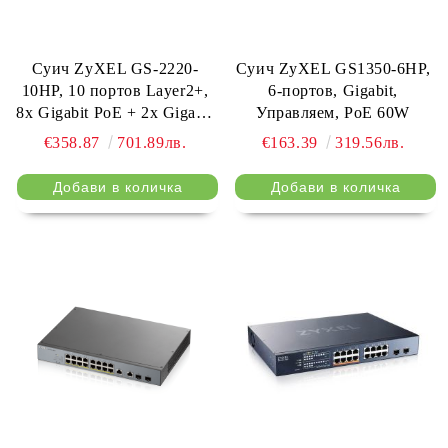
Суич ZyXEL GS-2220-
Суич ZyXEL GS1350-6HP,
10HP, 10 портов Layer2+,
6-портов, Gigabit,
8x Gigabit PoE + 2x Gigabit
Управляем, PoE 60W
combo (RJ45/SFP),
€358.87
701.89лв.
€163.39
319.56лв.
управляем