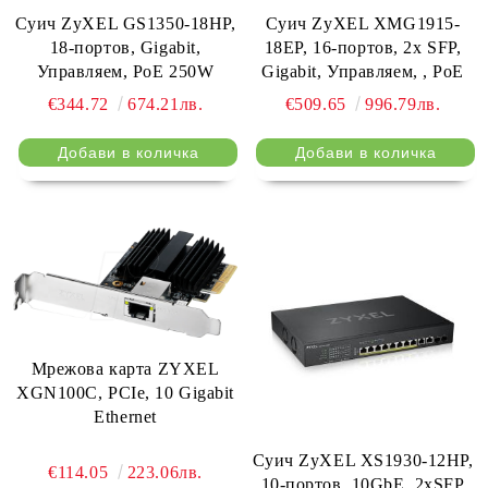
Суич ZyXEL GS1350-18HP,
Суич ZyXEL XMG1915-
18-портов, Gigabit,
18EP, 16-портов, 2x SFP,
Управляем, PoE 250W
Gigabit, Управляем, , PoE
€344.72
674.21лв.
€509.65
996.79лв.
Мрежова карта ZYXEL
XGN100C, PCIe, 10 Gigabit
Ethernet
Суич ZyXEL XS1930-12HP,
€114.05
223.06лв.
10-портов, 10GbE, 2xSFP