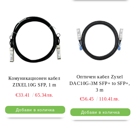
Оптичен кабел Zyxel
Комуникационен кабел
DAC10G-3M SFP+ to SFP+,
ZIXEL10G SFP, 1 m
3 m
€33.41
65.34лв.
€56.45
110.41лв.