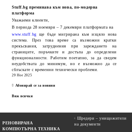
Stuff.bg
преминава към нова, по-модерна
платформа
Уважаеми клиенти,
В периода
28 ноември – 7 декември
платформата на
www.stuff.bg
ще бъде мигрирана към изцяло нова
система. През това време са възможни кратки
прекъсвания, затруднения при зареждането на
страниците, поръчките и достъпа до определени
функционалности. Работим поетапно, за да сведем
неудобствата до минимум, но е възможно да се
сблъскате с временни технически проблеми.
29 Ное 2025
Абонирай се за новини
Виж всички
Шредери – унищожители
РЕНОВИРАНА
на документи
КОМПЮТЪРНА ТЕХНИКА