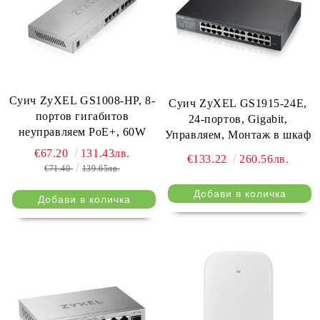
Суич ZyXEL GS1008-HP, 8-
Суич ZyXEL GS1915-24E,
портов гигабитов
24-портов, Gigabit,
неуправляем PoE+, 60W
Управляем, Монтаж в шкаф
€67.20
131.43лв.
€133.22
260.56лв.
€71.40
139.65лв.