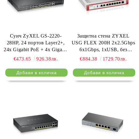
Суич ZyXEL GS-2220-
Защитна стена ZYXEL
28HP, 24 портов Layer2+,
USG FLEX 200H 2x2.5Gbps
24x Gigabit PoE + 4x Gigabit
6x1Gbps, 1xUSB, без
combo (RJ45/SFP),
лиценз
€473.65
926.38лв.
€884.38
1729.70лв.
Управляем