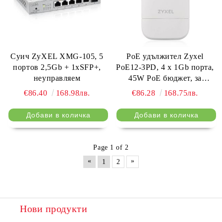
Суич ZyXEL XMG-105, 5
PoE удължител Zyxel
портов 2,5Gb + 1xSFP+,
PoE12-3PD, 4 x 1Gb порта,
неуправляем
45W PoE бюджет, за
външен монтаж
€86.40
168.98лв.
€86.28
168.75лв.
Page 1 of 2
«
»
1
2
Нови продукти