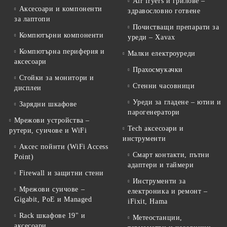
Air fryers и грилове –
Аксесоари и компоненти
здравословно готвене
за лаптопи
Почистващи препарати за
Компютърни компоненти
уреди – Xavax
Компютърна периферия и
Малки електроуреди
аксесоари
Прахосмукачки
Стойки за монитори и
Стенни часовници
дисплеи
Уреди за гладене – ютии и
Зарядни шкафове
парогенератори
Мрежови устройства –
Tech аксесоари и
рутери, суичове и WiFi
инструменти
Аксес пойнти (WiFi Access
Смарт контакти, пътни
Point)
адаптери и таймери
Firewall и защитни стени
Инструменти за
Мрежови суичове –
електроника и ремонт –
Gigabit, PoE и Managed
iFixit, Hama
Rack шкафове 19" и
Метеостанции,
аксесоари