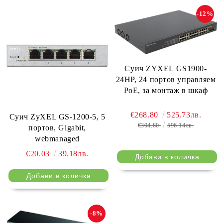
-12%
Суич ZYXEL GS1900-
24HP, 24 портов управляем
PoE, за монтаж в шкаф
€268.80
525.73лв.
Суич ZyXEL GS-1200-5, 5
€304.80
596.14лв.
портов, Gigabit,
webmanaged
€20.03
39.18лв.
-8%