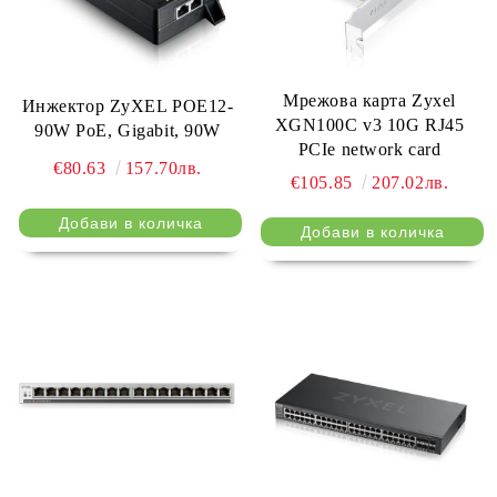
Мрежова карта Zyxel
Инжектор ZyXEL POE12-
XGN100C v3 10G RJ45
90W PoE, Gigabit, 90W
PCIe network card
€80.63
157.70лв.
€105.85
207.02лв.