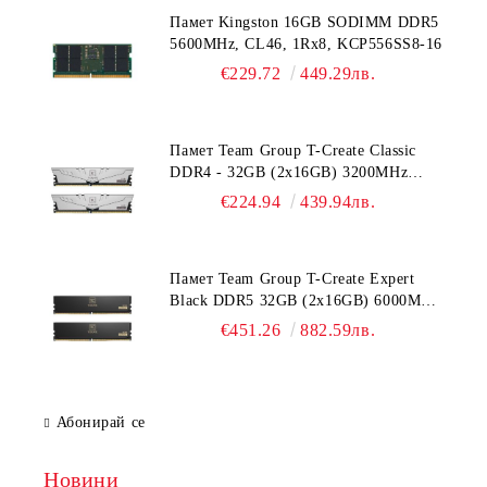
Памет Kingston 16GB SODIMM DDR5
5600MHz, CL46, 1Rx8, KCP556SS8-16
€229.72
449.29лв.
Памет Team Group T-Create Classic
DDR4 - 32GB (2x16GB) 3200MHz
CL22
€224.94
439.94лв.
Памет Team Group T-Create Expert
Black DDR5 32GB (2x16GB) 6000MHz
CL38
€451.26
882.59лв.
Абонирай се
Новини