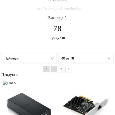
https://www.zyxel.com/bg/bg/
Виж още
78
продукти
«
»
1
2
Продукти