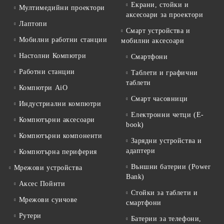
Екрани, стойки и
Мултимедийни проектори
аксесоари за проектори
Лаптопи
Смарт устройства и
Мобилни работни станции
мобилни аксесоари
Настолни Компютри
Смартфони
Работни станции
Таблети и графични
таблети
Компютри AiO
Смарт часовници
Индустриални компютри
Електронни четци (E-
Компютърни аксесоари
book)
Компютърни компоненти
Зарядни устройства и
адаптери
Компютърна периферия
Външни батерии (Power
Мрежови устройства
Bank)
Аксес Пойнти
Стойки за таблети и
Мрежови суичове
смартфони
Рутери
Батерии за телефони,