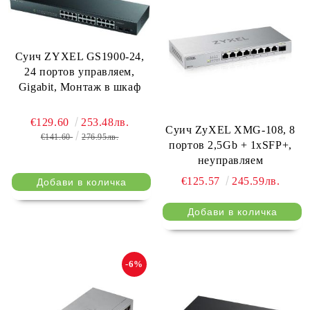
Суич ZYXEL GS1900-24,
24 портов управляем,
Gigabit, Монтаж в шкаф
€129.60
253.48лв.
Суич ZyXEL XMG-108, 8
€141.60
276.95лв.
портов 2,5Gb + 1xSFP+,
неуправляем
€125.57
245.59лв.
-6%