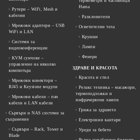
термометри и часовници
Hama
Рутери – WiFi, Mesh и
кабелни
Разклонители
Мрежови адаптери – USB
Осветителни тела
WiFi и LAN
Крушки
Системи за
Лампи
видеоконференции
Фенери
KVM суичове –
управление на няколко
ЗДРАВЕ И КРАСОТА
компютъра
Красота и стил
Мрежови конектори –
RJ45 и Keystone модули
Релакс техника – масажори,
термоподложки и
Мрежови кабели – пач
инфрачервени лампи
кабели и LAN кабели
Грижа за здравето
Сървъри и NAS системи за
съхранение
Електронни кантари
Сървъри – Rack, Tower и
Уреди за бебето
Blade
Ръчно изработени билкови