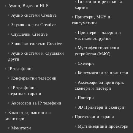
Гилотини и резачки за
Аудио, Видео и Hi-Fi
хартия
Аудио системи Creative
Принтери, МФУ и
консумативи
Звукови карти Creative
Принтери – лазерни и
Слушалки Creative
мастиленоструйни
Soundbar системи Creative
Мултифункционални
Аудио системи и слушалки
устройства (МФУ)
други
Скенери
IP телефони
Консумативи за принтери
Конферентни телефони
Аксесоари за принтери,
IP телефони –
скенери и плотери
неразпакетирани
Плотери
Аксесоари за IP телефони
3D Принтери и скенери
Компютри, лаптопи и
Проектори и екрани
монитори
Мултимедийни проектори
Монитори