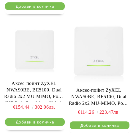
Аксес-пойнт ZyXEL
NWA90BE, BE5100, Dual
Аксес-пойнт ZyXEL
Radio 2x2 MU-MIMO, PoE+
NWA50BE, BE5100, Dual
(802.3at), Standalone/Nebula
Radio 2x2 MU-MIMO, PoE+
€154.44
302.06лв.
Cloud Managed Including
(802.3at), Standalone/Nebula
€114.26
223.47лв.
Power Adapter
Cloud Managed Including
Power Adapter