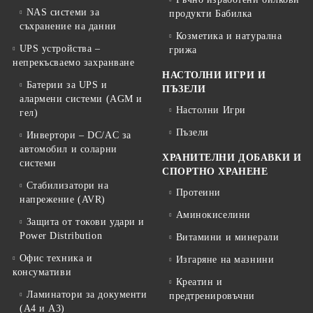
NAS системи за
продукти Бабилка
съхранение на данни
Козметика и натурална
UPS устройства –
грижа
непрекъсваемо захранване
НАСТОЛНИ ИГРИ И
Батерии за UPS и
ПЪЗЕЛИ
алармени системи (AGM и
Настолни Игри
гел)
Пъзели
Инвертори – DC/AC за
автомобил и соларни
ХРАНИТЕЛНИ ДОБАВКИ И
системи
СПОРТНО ХРАНЕНЕ
Стабилизатори на
Протеини
напрежение (AVR)
Аминокиселини
Защита от токови удари и
Power Distribution
Витамини и минерали
Офис техника и
Изгаряне на мазнини
консумативи
Креатин и
Ламинатори за документи
предтренировъчни
(A4 и A3)