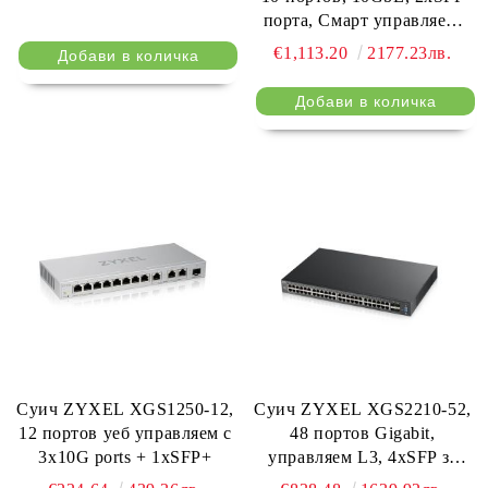
порта, Смарт управляем,
PoE
€1,113.20
2177.23лв.
Суич ZYXEL XGS1250-12,
Суич ZYXEL XGS2210-52,
12 портов уеб управляем с
48 портов Gigabit,
3x10G ports + 1xSFP+
управляем L3, 4xSFP за
монтаж в шкаф