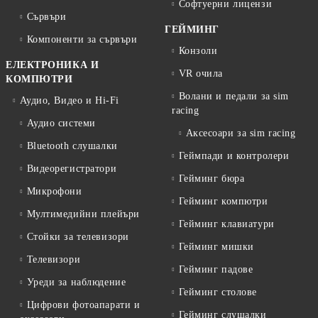
Софтуерни лицензи
Сървъри
ГЕЙМИНГ
Компоненти за сървъри
Конзоли
ЕЛЕКТРОНИКА И
VR очила
КОМПЮТРИ
Волани и педали за sim
Аудио, Видео и Hi-Fi
racing
Аудио системи
Аксесоари за sim racing
Bluetooth слушалки
Геймпади и контролери
Видеорегистратори
Гейминг бюра
Микрофони
Гейминг компютри
Мултимедийни плейъри
Гейминг клавиатури
Стойки за телевизори
Гейминг мишки
Телевизори
Гейминг падове
Уреди за наблюдение
Гейминг столове
Цифрови фотоапарати и
Гейминг слушалки