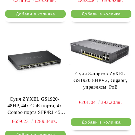
€224.64
439.36лв.
€838.48
1639.92лв.
Суич 8-портов ZyXEL
GS1920-8HPV2, Gigabit,
управляем, PoE
Суич ZYXEL GS1920-
€201.04
393.20лв.
48HP, 44х GbE порта, 4х
Combo порта SFP/RJ-45,
Управляем, Монтаж в шкаф
€659.23
1289.34лв.