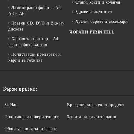
Стави, кости и колаген
Ламиниращо фолио – A4,
Здраве и имунитет
A3 и A6
Храни, барове и аксесоари
Празни CD, DVD и Blu-ray
дискове
ЧОРАПИ PIRIN HILL
Хартия за принтер – A4
офис и фото хартия
Почистващи препарати и
кърпи за техника
Бързи връзки:
За Нас
Връщане на закупен продукт
Политика за поверителност
Защита на личните данни
Общи условия за ползване