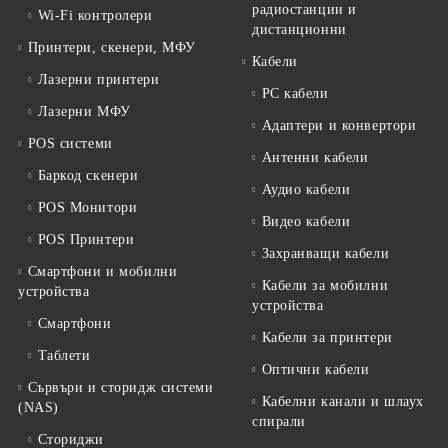
радиостанции и
Wi-Fi контролери
дистанционни
Принтери, скенери, МФУ
Кабели
Лазерни принтери
PC кабели
Лазерни МФУ
Адаптери и конвертори
POS системи
Антенни кабели
Баркод скенери
Аудио кабели
POS Монитори
Видео кабели
POS Принтери
Захранващи кабели
Смартфони и мобилни
Кабели за мобилни
устройства
устройства
Смартфони
Кабели за принтери
Таблети
Оптични кабели
Сървъри и сторидж системи
Кабелни канали и шлаух
(NAS)
спирали
Сториджи