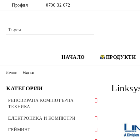
Профил
0700 32 072
НАЧАЛО
ПРОДУКТИ
Начало
Марки
Linksy
КАТЕГОРИИ
РЕНОВИРАНА КОМПЮТЪРНА
ТЕХНИКА
Аудио, Видео и Hi-Fi
ЕЛЕКТРОНИКА И КОМПЮТРИ
Аудио системи Creative
IP телефони
Аудио, Видео и Hi-Fi
ГЕЙМИНГ