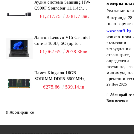
Аудио система Samsung HW-
Твърди дискове (HDD) и
DDR4/DDR5)
модерна пла
Алкални и литиеви батерии
Q990F Soundbar 11.1.4ch
чекмеджета
Уважаеми кли
RAM памет за лаптоп (SO-
Wireless Dolby Atmos Model
€1,217.75
2381.71лв.
В периода
28
SSD дискове – NVMe и SATA
DIMM DDR4/DDR5)
2025 Black
платформата
Звукови карти
www.stuff.bg
изцяло нова 
Лаптоп Lenovo V15 G5 Intel
Термо пасти и подложки
възможни 
Core 3 100U, 6C (up to
затруднен
4.7GHz, 10MB), 16GB DDR5-
€1,062.65
2078.36лв.
страниците,
5200, 512GB SSD, 15.6" FHD
определени 
(1920x1080) IPS AG, Intel
поетапно, за
UHD Graphics, HD 720p Cam,
Памет Kingston 16GB
минимум, но 
WLAN, BT, 3 cell, DOS, 3Y
SODIMM DDR5 5600MHz,
временни тех
CCI
29 Ное 2025
CL46, 1Rx8, KCP556SS8-16
€275.66
539.14лв.
Абонирай се 
Виж всички
Абонирай се