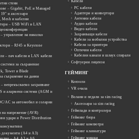
Кабели
щитни стени
PC кабели
ве – Gigabit, PoE и Managed
Адаптери и конвертори
19" и аксесоари
Антенни кабели
, Mesh и кабелни
Аудио кабели
тери – USB WiFi и LAN
Видео кабели
идеоконференции
Захранващи кабели
– управление на няколко
Кабели за мобилни устройства
Кабели за принтери
ктори – RJ45 и Keystone
Оптични кабели
Кабелни канали и шлаух спирали
ли – пач кабели и LAN кабели
Софтуерни лицензи
системи за съхранение
k, Tower и Blade
ГЕЙМИНГ
а съхранение на данни
Конзоли
 – непрекъсваемо захранване
VR очила
PS и алармени системи (AGM и
Волани и педали за sim racing
DC/AC за автомобил и соларни
Аксесоари за sim racing
Геймпади и контролери
и на напрежение (AVR)
Гейминг бюра
ови удари и Power Distribution
Гейминг компютри
 консумативи
Гейминг клавиатури
а документи (A4 и A3)
Гейминг мишки
олио – A4, A3 и A6