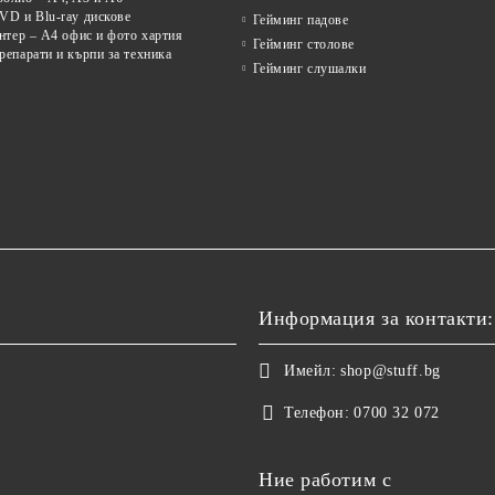
VD и Blu-ray дискове
Гейминг падове
нтер – A4 офис и фото хартия
Гейминг столове
епарати и кърпи за техника
Гейминг слушалки
Информация за контакти:
Имейл:
shop@stuff.bg
Телефон:
0700 32 072
Ние работим с