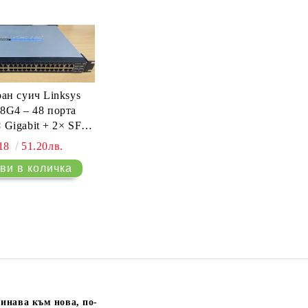
ан суич Linksys
G4 – 48 порта
× Gigabit + 2× SFP,
 2, управляем
.18
51.20лв.
инава към нова, по-