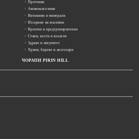
Протеини
Аминокиселини
Витамини и минерали
Изгаряне на мазнини
Креатин и предтренировъчни
Стави, кости и колаген
Здраве и имунитет
Храни, барове и аксесоари
ЧОРАПИ PIRIN HILL