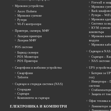
Firewall и за
Мрежови устройства
Мрежови суичо
Rack шкафове 
Аксес Пойнти
Рутери – WiFi
Мрежови суичове
Мрежови адап
Рутери
Системи за в
Wi-Fi контролери
KVM суичове 
Принтери, скенери, МФУ
компютъра
Лазерни принтери
Мрежови коне
Лазерни МФУ
модули
Мрежови кабе
POS системи
Сървъри и NAS 
Баркод скенери
POS Монитори
Сървъри – Rac
POS Принтери
NAS системи з
Смартфони и мобилни устройства
UPS устройства
Смартфони
Батерии за U
Таблети
гел)
Инвертори – 
Сървъри и сторидж системи (NAS)
системи
Сториджи
Стабилизатор
Сървъри
Защита от ток
Компоненти за сървъри
Офис техника и
ЕЛЕКТРОНИКА И КОМПЮТРИ
Ламинатори з
Ламиниращо ф