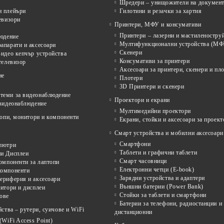
Шредери – унищожители на докумен
 плейъри
Гилотини и резачки за хартия
евизори
Принтери, МФУ и консумативи
Принтери – лазерни и мастиленостру
людение
Мултифункционални устройства (МФ
апарати и аксесоари
Скенери
идео кепчър устройства
Консумативи за принтери
телевизор
Аксесоари за принтери, скенери и пл
ие
Плотери
3D Принтери и скенери
еми за видеонаблюдение
Проектори и екрани
 видеонаблюдение
Мултимедийни проектори
опи, монитори и компоненти
Екрани, стойки и аксесоари за проект
Смарт устройства и мобилни аксесоари
Смартфони
пютри
Таблети и графични таблети
и Дисплеи
Смарт часовници
омпоненти за лаптопи
Електронни четци (E-book)
омпоненти
Зарядни устройства и адаптери
ериферия и аксесоари
Външни батерии (Power Bank)
итори и дисплеи
Стойки за таблети и смартфони
ове
Батерии за телефони, радиостанции и
ства – рутери, суичове и WiFi
дистанционни
(WiFi Access Point)