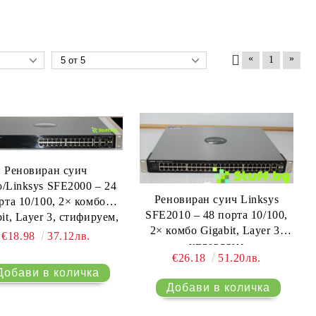
«
»
1
Реновиран суич
o/Linksys SFE2000 – 24
Реновиран суич Linksys
рта 10/100, 2× комбо
SFE2010 – 48 порта 10/100,
it, Layer 3, стифируем,
2× комбо Gigabit, Layer 3,
управляем
€18.98
37.12лв.
управляем
€26.18
51.20лв.