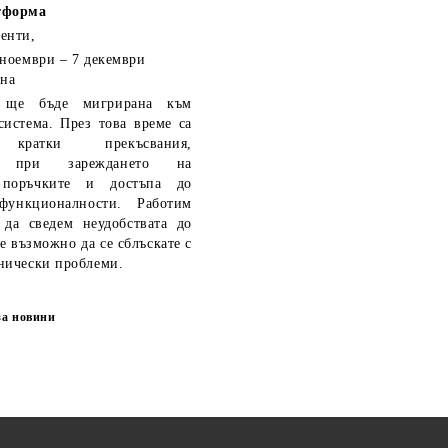
тформа
енти,
 ноември – 7 декември
 на
ще бъде мигрирана към
система. През това време са
кратки прекъсвания,
ия при зареждането на
 поръчките и достъпа до
функционалности. Работим
 да сведем неудобствата до
е възможно да се сблъскате с
нически проблеми.
за новини