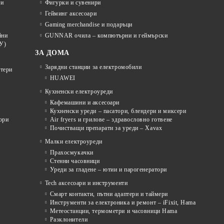
ти
Фигурки и сувенири
Гейминг аксесоари
Gaming merchandise и подаръци
йни
GUNNAR очила – компютърни и геймърски
У)
ЗА ДОМА
Зарядни станции за електромобили
отери
HUAWEI
Кухненски електроуреди
Кафемашини и аксесоари
Кухненски уреди – пасатори, блендери и миксери
ори
Air fryers и грилове – здравословно готвене
Почистващи препарати за уреди – Xavax
Малки електроуреди
Прахосмукачки
Стенни часовници
Уреди за гладене – ютии и парогенератори
Tech аксесоари и инструменти
Смарт контакти, пътни адаптери и таймери
Инструменти за електроника и ремонт – iFixit, Hama
Метеостанции, термометри и часовници Hama
Разклонители