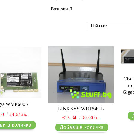
Виж още
Cisc
по
Gigab
sys WMP600N
LINKSYS WRT54GL
.60
24.64лв.
€15.34
30.00лв.