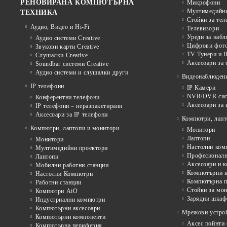
РЕНОВИРАНА КОМПЮТЪРНА
Микрофони
Мултимедийни
ТЕХНИКА
Стойки за тел
Аудио, Видео и Hi-Fi
Телевизори
Уреди за наб
Аудио системи Creative
Цифрови фото
Звукови карти Creative
TV Тунери и В
Слушалки Creative
Аксесоари за 
Soundbar системи Creative
Аудио системи и слушалки други
Видеонаблюден
IP телефони
IP Камери
NVR/DVR сист
Конферентни телефони
Аксесоари за
IP телефони – неразпакетирани
Аксесоари за IP телефони
Компютри, лапт
Компютри, лаптопи и монитори
Монитори
Лаптопи
Монитори
Настолни ком
Мултимедийни проектори
Професионалн
Лаптопи
Аксесоари и к
Мобилни работни станции
Компютърни к
Настолни Компютри
Компютърна п
Работни станции
Стойки за мон
Компютри AiO
Зарядни шкаф
Индустриални компютри
Компютърни аксесоари
Мрежови устрой
Компютърни компоненти
Аксес пойнти 
Компютърна периферия