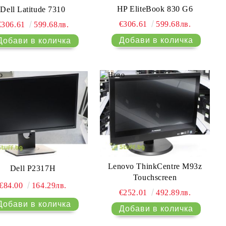
HP EliteBook 830 G6
Dell Latitude 7310
€306.61
599.68лв.
€306.61
599.68лв.
Lenovo ThinkCentre M93z
Dell P2317H
Touchscreen
€84.00
164.29лв.
€252.01
492.89лв.