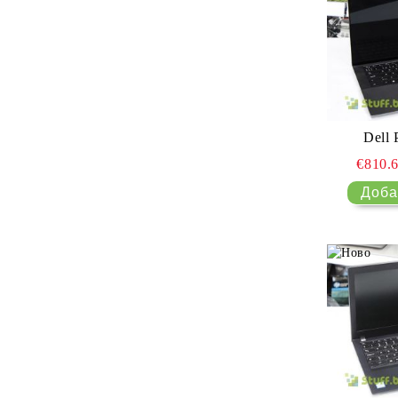
Dell 
€810.