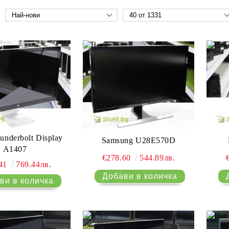
underbolt Display
Samsung U28E570D
A1407
€278.60
544.89лв.
.41
769.44лв.