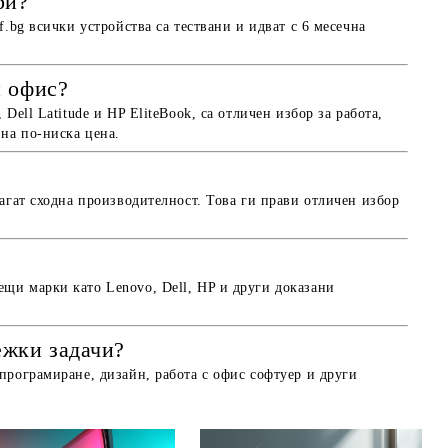
ри?
.bg всички устройства са тествани и идват с 6 месечна
и офис?
ell Latitude и HP EliteBook, са отличен избор за работа,
 на по-ниска цена.
агат сходна производителност. Това ги прави отличен избор
щи марки като Lenovo, Dell, HP и други доказани
ежки задачи?
програмиране, дизайн, работа с офис софтуер и други