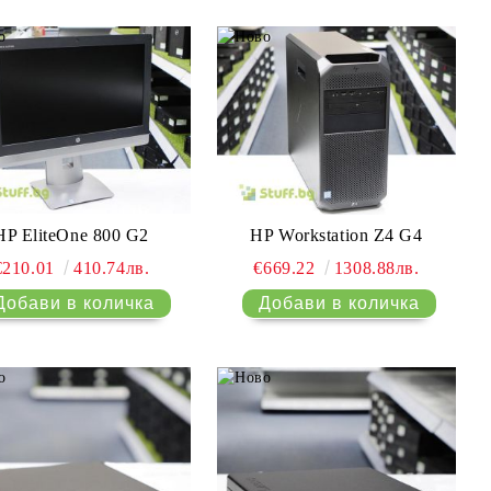
HP EliteOne 800 G2
HP Workstation Z4 G4
€210.01
410.74лв.
€669.22
1308.88лв.