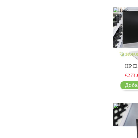
HP El
€273