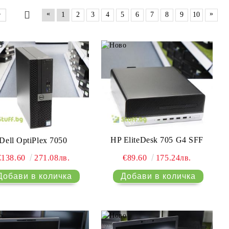
«
»
1
2
3
4
5
6
7
8
9
10
HP EliteDesk 705 G4 SFF
Dell OptiPlex 7050
€89.60
175.24лв.
€138.60
271.08лв.