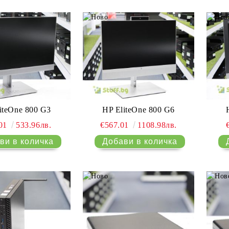
iteOne 800 G3
HP EliteOne 800 G6
.01
533.96лв.
€567.01
1108.98лв.