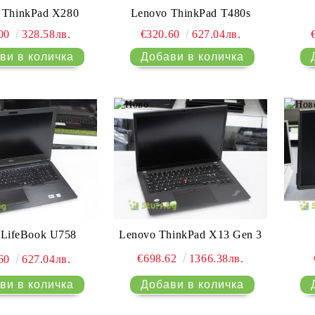
 ThinkPad X280
Lenovo ThinkPad T480s
.00
328.58лв.
€320.60
627.04лв.
Lenovo ThinkPad X13 Gen 3
u LifeBook U758
€698.62
1366.38лв.
.60
627.04лв.