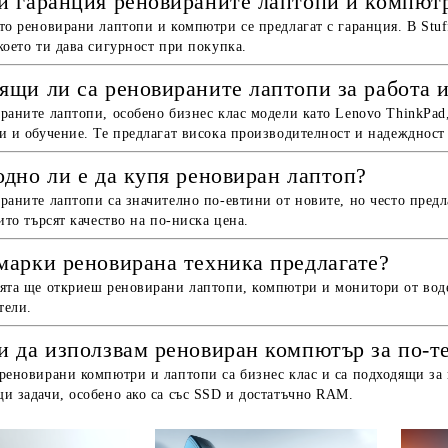
и гаранция реновираните лаптопи и компют
то реновирани лаптопи и компютри се предлагат с гаранция. В Stuff
което ти дава сигурност при покупка.
ящи ли са реновираните лаптопи за работа 
раните лаптопи, особено бизнес клас модели като Lenovo ThinkPad, D
и и обучение. Те предлагат висока производителност и надеждност
одно ли е да купя реновиран лаптоп?
раните лаптопи са значително по-евтини от новите, но често предл
оито търсят качество на по-ниска цена.
марки реновирана техника предлагате?
ята ще откриеш реновирани лаптопи, компютри и монитори от воде
тели.
и да използвам реновиран компютър за по-т
реновирани компютри и лаптопи са бизнес клас и са подходящи за 
и задачи, особено ако са със SSD и достатъчно RAM.