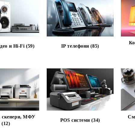
Ко
део и Hi-Fi (59)
IP телефони (85)
, скенери, МФУ
См
POS системи (34)
(12)