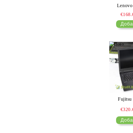
Lenovo
€168
Fujits
€320