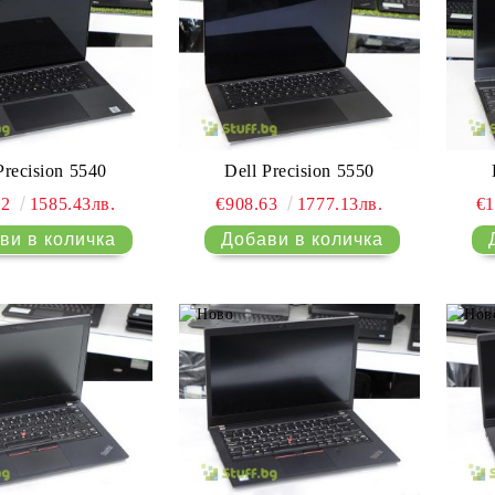
Dell Precision 5550
Precision 5540
€908.63
1777.13лв.
62
1585.43лв.
€1