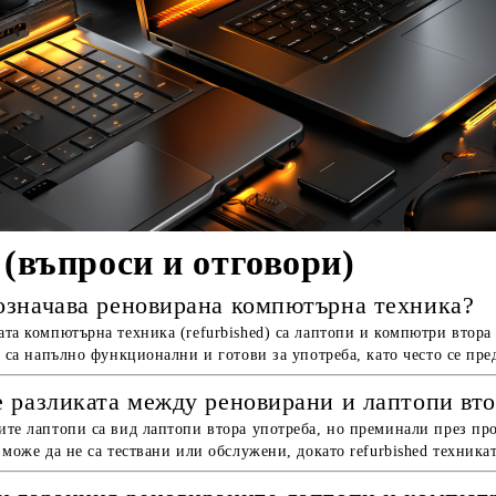
(въпроси и отговори)
означава реновирана компютърна техника?
та компютърна техника (refurbished) са лаптопи и компютри втора
е са напълно функционални и готови за употреба, като често се пре
е разликата между реновирани и лаптопи вто
ите лаптопи са вид лаптопи втора употреба, но преминали през пр
 може да не са тествани или обслужени, докато refurbished техника