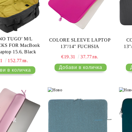
O TUGO' M/L
COLORE SLEEVE LAPTOP
C
KS FOR MacBook
13''/14'' FUCHSIA
13'
Laptop 15.6, Black
€19.31
37.77лв.
11
152.77лв.