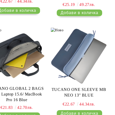
€22.67
44.34лв.
2020)/ MacBook Air 13 (2018-
€25.19
49.27лв.
2020) MacBook Air 15 (2023)/
Laptop 14 Green
ANO GLOBAL 2 BAGS
TUCANO ONE SLEEVE MB
Laptop 15.6/ MacBook
NEO 13'' BLUE
Pro 16 Blue
€22.67
44.34лв.
€21.83
42.70лв.