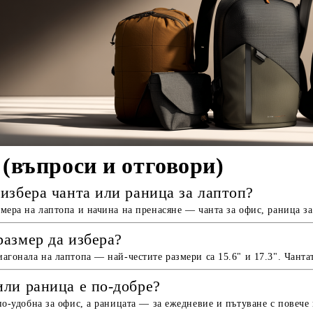
(въпроси и отговори)
 избера чанта или раница за лаптоп?
мера на лаптопа и начина на пренасяне — чанта за офис, раница з
размер да избера?
агонала на лаптопа — най-честите размери са 15.6" и 17.3". Чантат
или раница е по-добре?
по-удобна за офис, а раницата — за ежедневие и пътуване с повече