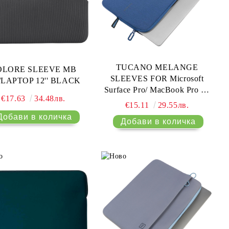
TUCANO MELANGE
OLORE SLEEVE MB
SLEEVES FOR Microsoft
'/LAPTOP 12'' BLACK
Surface Pro/ MacBook Pro 13
€17.63
34.48лв.
(2016-2020)/ MacBook Air 13
€15.11
29.55лв.
(2018-2020)/ Laptop 12 Blue