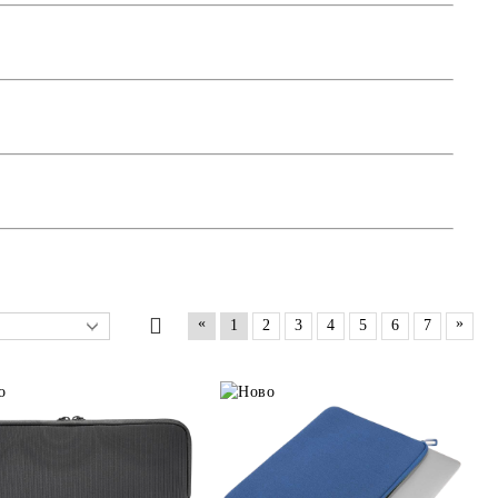
«
»
1
2
3
4
5
6
7