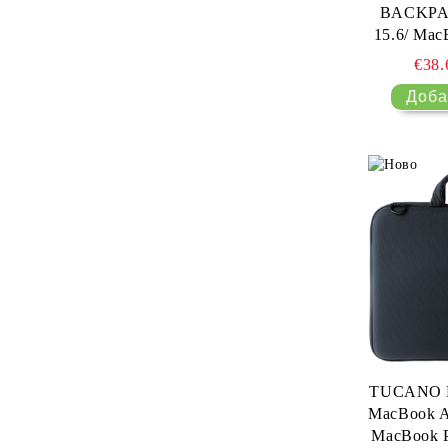
BACKPAC
15.6/ Mac
2
€38
TUCANO 
MacBook Ai
MacBook P