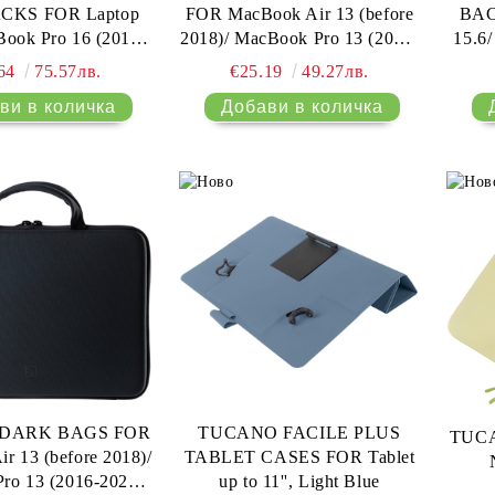
KS FOR Laptop
FOR MacBook Air 13 (before
BAC
Book Pro 16 (2019-
2018)/ MacBook Pro 13 (2016-
15.6
023) Blue
2020)/ MacBook Air 13 (2018-
.64
75.57лв.
€25.19
49.27лв.
2020) MacBook Air 15 (2023)/
Laptop 14 Pink
DARK BAGS FOR
TUCANO FACILE PLUS
TUC
r 13 (before 2018)/
TABLET CASES FOR Tablet
ro 13 (2016-2020)/
up to 11'', Light Blue