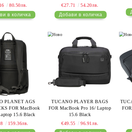
ir 13 (2018-2020)/
.16
80.50лв.
€27.71
54.20лв.
ro 14 (2021-2023)
top 14 Black
O PLANET AGS
TUCANO PLAYER BAGS
TUC
KS FOR MacBook
FOR MacBook Pro 16/ Laptop
FOR 
Laptop 15.6 Black
15.6 Black
48
159.36лв.
€49.55
96.91лв.