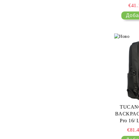
MacBook A
€41
MacBook P
Lap
TUCAN
BACKPAC
Pro 16/ 
€81.