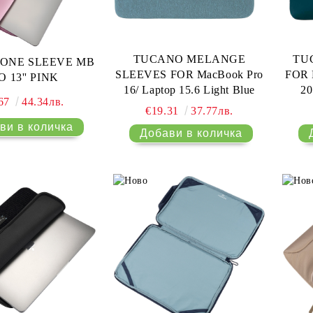
TUCANO MELANGE
TU
ONE SLEEVE MB
SLEEVES FOR MacBook Pro
FOR 
 13'' PINK
16/ Laptop 15.6 Light Blue
20
.67
44.34лв.
(2019
€19.31
37.77лв.
20