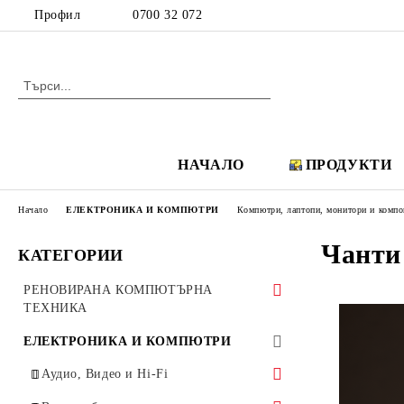
Профил
0700 32 072
НАЧАЛО
ПРОДУКТИ
Начало
ЕЛЕКТРОНИКА И КОМПЮТРИ
Компютри, лаптопи, монитори и компо
Чанти
КАТЕГОРИИ
РЕНОВИРАНА КОМПЮТЪРНА
ТЕХНИКА
Аудио, Видео и Hi-Fi
ЕЛЕКТРОНИКА И КОМПЮТРИ
Аудио системи Creative
IP телефони
Аудио, Видео и Hi-Fi