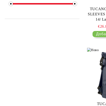
TUCANO 
SLEEVES 
14/ La
€26
TUC