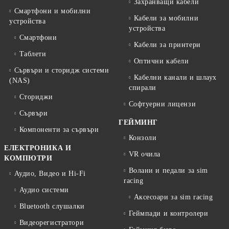
Захранващи кабели
Смартфони и мобилни
Кабели за мобилни
устройства
устройства
Смартфони
Кабели за принтери
Таблети
Оптични кабели
Сървъри и сторидж системи
Кабелни канали и шлаух
(NAS)
спирали
Сториджи
Софтуерни лицензи
Сървъри
ГЕЙМИНГ
Компоненти за сървъри
Конзоли
ЕЛЕКТРОНИКА И
VR очила
КОМПЮТРИ
Волани и педали за sim
Аудио, Видео и Hi-Fi
racing
Аудио системи
Аксесоари за sim racing
Bluetooth слушалки
Геймпади и контролери
Видеорегистратори