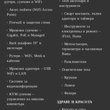
Tech аксесоари и
рутери, суичове и WiFi
инструменти
Аксес пойнти (WiFi Access
Смарт контакти, пътни
Point)
адаптери и таймери
Firewall и защитни стени
Инструменти за
Мрежови суичове –
електроника и ремонт –
Gigabit, PoE и Managed
iFixit, Hama
Rack шкафове 19" и
Метеостанции,
аксесоари
термометри и часовници
Hama
Рутери – WiFi, Mesh и
кабелни
Разклонители
Мрежови адаптери – USB
Осветителни тела
WiFi и LAN
Крушки
Системи за
Лампи
видеоконференции
Фенери
KVM суичове –
управление на няколко
ЗДРАВЕ И КРАСОТА
компютъра
Красота и стил