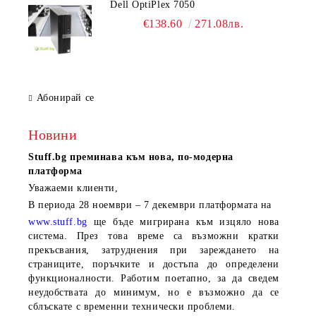
Dell OptiPlex 7050
€138.60
271.08лв.
Абонирай се
Новини
Stuff.bg
преминава към нова, по-модерна
платформа
Уважаеми клиенти,
В периода
28 ноември – 7 декември
платформата на
www.stuff.bg
ще бъде мигрирана към изцяло нова
система. През това време са възможни кратки
прекъсвания, затруднения при зареждането на
страниците, поръчките и достъпа до определени
функционалности. Работим поетапно, за да сведем
неудобствата до минимум, но е възможно да се
сблъскате с временни технически проблеми.