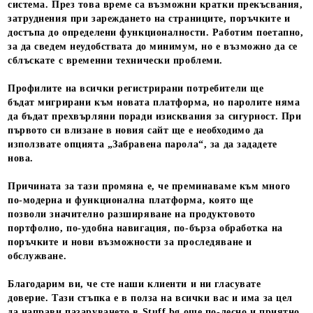
система. През това време са възможни кратки прекъсвания,
затруднения при зареждането на страниците, поръчките и
достъпа до определени функционалности. Работим поетапно,
за да сведем неудобствата до минимум, но е възможно да се
сблъскате с временни технически проблеми.
Профилите на всички регистрирани потребители ще
бъдат мигрирани към новата платформа, но паролите няма
да бъдат прехвърляни поради изисквания за сигурност. При
първото си влизане в новия сайт ще е необходимо да
използвате опцията
„Забравена парола“
, за да зададете
нова.
Причината за тази промяна е, че преминаваме към много
по-модерна и функционална платформа
, която ще
позволи значително разширяване на продуктовото
портфолио, по-удобна навигация, по-бърза обработка на
поръчките и нови възможности за проследяване и
обслужване.
Благодарим ви, че сте наши клиенти и ни гласувате
доверие. Тази стъпка е в полза на всички вас и има за цел
да направи пазаруването в Stuff.bg още по-лесно и приятно.