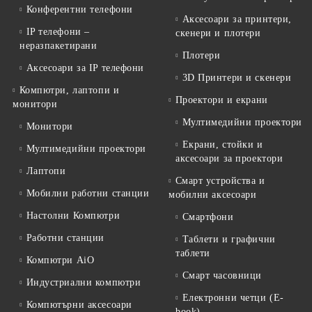
Конферентни телефони
Аксесоари за принтери,
IP телефони –
скенери и плотери
неразпакетирани
Плотери
Аксесоари за IP телефони
3D Принтери и скенери
Компютри, лаптопи и
Проектори и екрани
монитори
Мултимедийни проектори
Монитори
Екрани, стойки и
Мултимедийни проектори
аксесоари за проектори
Лаптопи
Смарт устройства и
Мобилни работни станции
мобилни аксесоари
Настолни Компютри
Смартфони
Работни станции
Таблети и графични
таблети
Компютри AiO
Смарт часовници
Индустриални компютри
Електронни четци (E-
Компютърни аксесоари
book)