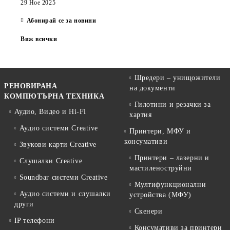
29 Ное 2025
Абонирай се за новини
Виж всички
Шредери – унищожители
РЕНОВИРАНА
на документи
КОМПЮТЪРНА ТЕХНИКА
Гилотини и резачки за
Аудио, Видео и Hi-Fi
хартия
Аудио системи Creative
Принтери, МФУ и
консумативи
Звукови карти Creative
Принтери – лазерни и
Слушалки Creative
мастиленоструйни
Soundbar системи Creative
Мултифункционални
Аудио системи и слушалки
устройства (МФУ)
други
Скенери
IP телефони
Консумативи за принтери