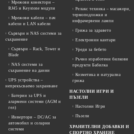
Мрежови конектори –
RJ45 и Keystone модули
Релакс техника – масажори,
термоподложки и
Мрежови кабели – пач
инфрачервени лампи
кабели и LAN кабели
Грижа за здравето
Сървъри и NAS системи за
съхранение
Електронни кантари
Сървъри – Rack, Tower и
Уреди за бебето
Blade
Ръчно изработени билкови
NAS системи за
продукти Бабилка
съхранение на данни
Козметика и натурална
UPS устройства –
грижа
непрекъсваемо захранване
НАСТОЛНИ ИГРИ И
Батерии за UPS и
ПЪЗЕЛИ
алармени системи (AGM и
Настолни Игри
гел)
Пъзели
Инвертори – DC/AC за
автомобил и соларни
ХРАНИТЕЛНИ ДОБАВКИ И
системи
СПОРТНО ХРАНЕНЕ