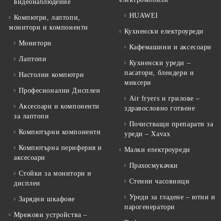
видеонаблюдение
HUAWEI
Компютри, лаптопи,
монитори и компоненти
Кухненски електроуреди
Монитори
Кафемашини и аксесоари
Лаптопи
Кухненски уреди –
пасатори, блендери и
Настолни компютри
миксери
Професионални Дисплеи
Air fryers и грилове –
Аксесоари и компоненти
здравословно готвене
за лаптопи
Почистващи препарати за
Компютърни компоненти
уреди – Xavax
Компютърна периферия и
Малки електроуреди
аксесоари
Прахосмукачки
Стойки за монитори и
Стенни часовници
дисплеи
Уреди за гладене – ютии и
Зарядни шкафове
парогенератори
Мрежови устройства –