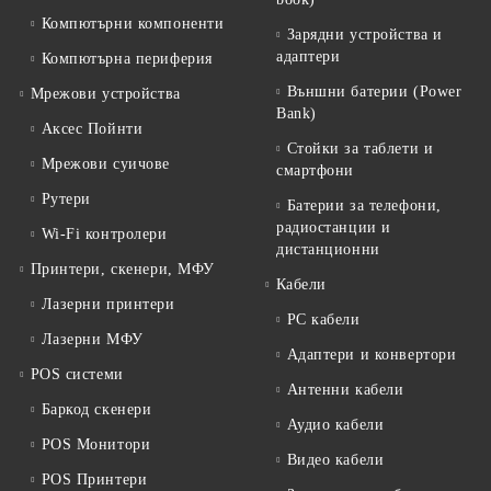
Компютърни компоненти
Зарядни устройства и
адаптери
Компютърна периферия
Външни батерии (Power
Мрежови устройства
Bank)
Аксес Пойнти
Стойки за таблети и
Мрежови суичове
смартфони
Рутери
Батерии за телефони,
радиостанции и
Wi-Fi контролери
дистанционни
Принтери, скенери, МФУ
Кабели
Лазерни принтери
PC кабели
Лазерни МФУ
Адаптери и конвертори
POS системи
Антенни кабели
Баркод скенери
Аудио кабели
POS Монитори
Видео кабели
POS Принтери