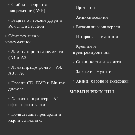
Стабилизатори на
Протеини
напрежение (AVR)
Аминокиселини
Защита от токови удари и
Power Distribution
Витамини и минерали
Офис техника и
Изгаряне на мазнини
консумативи
Креатин и
Ламинатори за документи
предтренировъчни
(A4 и A3)
Стави, кости и колаген
Ламиниращо фолио – A4,
Здраве и имунитет
A3 и A6
Храни, барове и аксесоари
Празни CD, DVD и Blu-ray
дискове
ЧОРАПИ PIRIN HILL
Хартия за принтер – A4
офис и фото хартия
Почистващи препарати и
кърпи за техника