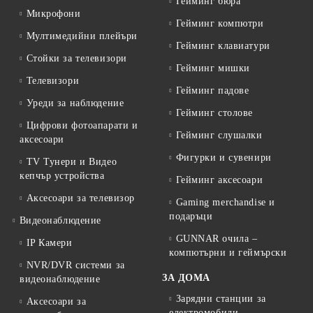
Гейминг бюра
Микрофони
Гейминг компютри
Мултимедийни плейъри
Гейминг клавиатури
Стойки за телевизори
Гейминг мишки
Телевизори
Гейминг падове
Уреди за наблюдение
Гейминг столове
Цифрови фотоапарати и
Гейминг слушалки
аксесоари
Фигурки и сувенири
TV Тунери и Видео
кепчър устройства
Гейминг аксесоари
Аксесоари за телевизор
Gaming merchandise и
подаръци
Видеонаблюдение
GUNNAR очила –
IP Камери
компютърни и геймърски
NVR/DVR системи за
ЗА ДОМА
видеонаблюдение
Зарядни станции за
Аксесоари за
електромобили