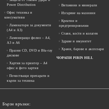
Power Distribution
Витамини и минерали
Офис техника и
Изгаряне на мазнини
консумативи
Креатин и
Ламинатори за документи
предтренировъчни
(A4 и A3)
Стави, кости и колаген
Ламиниращо фолио – A4,
Здраве и имунитет
A3 и A6
Храни, барове и аксесоари
Празни CD, DVD и Blu-ray
дискове
ЧОРАПИ PIRIN HILL
Хартия за принтер – A4
офис и фото хартия
Почистващи препарати и
кърпи за техника
Бързи връзки: