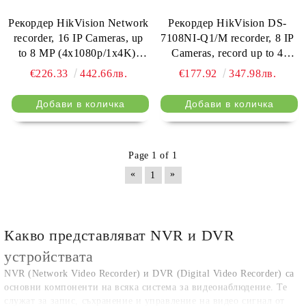
Рекордер HikVision Network
Рекордер HikVision DS-
recorder, 16 IP Cameras, up
7108NI-Q1/M recorder, 8 IP
to 8 MP (4x1080p/1x4K),
Cameras, record up to 4
H.265, 1 SATA HDD up to
MP(2560x1440); H.265, 1
€226.33
442.66лв.
€177.92
347.98лв.
8TB, 2 USB, 100Mbit; Video
SATA HDD up to 6TB, 2
input: HDMI 4K, VGA
USB, 100Mbit; Video input:
1080p
HDMI/VGA (1080p)
Page 1 of 1
«
»
1
Какво представляват NVR и DVR
устройствата
NVR (Network Video Recorder) и DVR (Digital Video Recorder) са
основни компоненти на всяка система за видеонаблюдение. Те
служат за запис, съхранение и управление на видео сигнал от