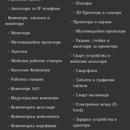
професионални системи.
Плотери
Избери подходящото устройство и изгради ефективна система за
Аксесоари за IP телефони
3D Принтери и скенери
видеонаблюдение.
Компютри, лаптопи и
Проектори и екрани
монитори
Мултимедийни проектори
Монитори
Екрани, стойки и
Мултимедийни проектори
аксесоари за проектори
Лаптопи
Смарт устройства и
Мобилни работни станции
мобилни аксесоари
Настолни Компютри
Смартфони
Работни станции
Таблети и графични
таблети
Компютри AiO
Смарт часовници
Индустриални компютри
Електронни четци (E-
Компютърни аксесоари
book)
Компютърни компоненти
Зарядни устройства и
адаптери
Компютърна периферия