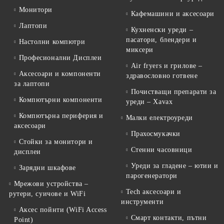
Монитори
Кафемашини и аксесоари
Лаптопи
Кухненски уреди –
пасатори, блендери и
Настолни компютри
миксери
Професионални Дисплеи
Air fryers и грилове –
Аксесоари и компоненти
здравословно готвене
за лаптопи
Почистващи препарати за
Компютърни компоненти
уреди – Xavax
Компютърна периферия и
Малки електроуреди
аксесоари
Прахосмукачки
Стойки за монитори и
Стенни часовници
дисплеи
Уреди за гладене – ютии и
Зарядни шкафове
парогенератори
Мрежови устройства –
Tech аксесоари и
рутери, суичове и WiFi
инструменти
Аксес пойнти (WiFi Access
Смарт контакти, пътни
Point)