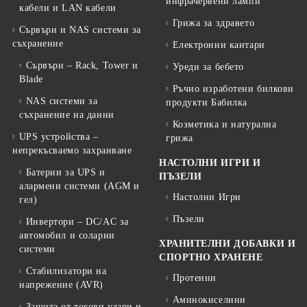
инфрачервени лампи
кабели и LAN кабели
Грижа за здравето
Сървъри и NAS системи за
съхранение
Електронни кантари
Сървъри – Rack, Tower и
Уреди за бебето
Blade
Ръчно изработени билкови
NAS системи за
продукти Бабилка
съхранение на данни
Козметика и натурална
UPS устройства –
грижа
непрекъсваемо захранване
НАСТОЛНИ ИГРИ И
Батерии за UPS и
ПЪЗЕЛИ
алармени системи (AGM и
Настолни Игри
гел)
Пъзели
Инвертори – DC/AC за
автомобил и соларни
ХРАНИТЕЛНИ ДОБАВКИ И
системи
СПОРТНО ХРАНЕНЕ
Стабилизатори на
Протеини
напрежение (AVR)
Аминокиселини
Защита от токови удари и