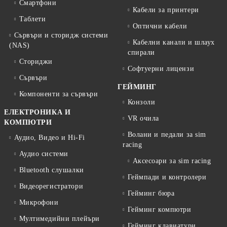
Смартфони
Кабели за принтери
Таблети
Оптични кабели
Сървъри и сторидж системи
Кабелни канали и шлаух
(NAS)
спирали
Сториджи
Софтуерни лицензи
Сървъри
ГЕЙМИНГ
Компоненти за сървъри
Конзоли
ЕЛЕКТРОНИКА И
VR очила
КОМПЮТРИ
Волани и педали за sim
Аудио, Видео и Hi-Fi
racing
Аудио системи
Аксесоари за sim racing
Bluetooth слушалки
Геймпади и контролери
Видеорегистратори
Гейминг бюра
Микрофони
Гейминг компютри
Мултимедийни плейъри
Гейминг клавиатури