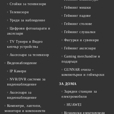
Стойки за телевизори
Гейминг мишки
Телевизори
Гейминг падове
Уреди за наблюдение
Гейминг столове
Цифрови фотоапарати и
Гейминг слушалки
аксесоари
Фигурки и сувенири
TV Тунери и Видео
кепчър устройства
Гейминг аксесоари
Аксесоари за телевизор
Gaming merchandise и
подаръци
Видеонаблюдение
GUNNAR очила –
IP Камери
компютърни и геймърски
NVR/DVR системи за
ЗА ДОМА
видеонаблюдение
Зарядни станции за
Аксесоари за
електромобили
видеонаблюдение
HUAWEI
Компютри, лаптопи,
монитори и компоненти
Кухненски електроуреди