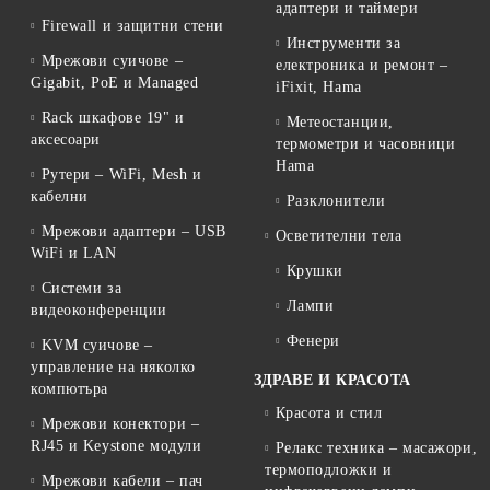
адаптери и таймери
Firewall и защитни стени
Инструменти за
Мрежови суичове –
електроника и ремонт –
Gigabit, PoE и Managed
iFixit, Hama
Rack шкафове 19" и
Метеостанции,
аксесоари
термометри и часовници
Hama
Рутери – WiFi, Mesh и
кабелни
Разклонители
Мрежови адаптери – USB
Осветителни тела
WiFi и LAN
Крушки
Системи за
Лампи
видеоконференции
Фенери
KVM суичове –
управление на няколко
ЗДРАВЕ И КРАСОТА
компютъра
Красота и стил
Мрежови конектори –
RJ45 и Keystone модули
Релакс техника – масажори,
термоподложки и
Мрежови кабели – пач