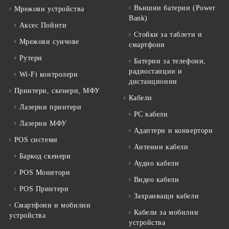
Външни батерии (Power
Мрежови устройства
Bank)
Аксес Пойнти
Стойки за таблети и
Мрежови суичове
смартфони
Рутери
Батерии за телефони,
радиостанции и
Wi-Fi контролери
дистанционни
Принтери, скенери, МФУ
Кабели
Лазерни принтери
PC кабели
Лазерни МФУ
Адаптери и конвертори
POS системи
Антенни кабели
Баркод скенери
Аудио кабели
POS Монитори
Видео кабели
POS Принтери
Захранващи кабели
Смартфони и мобилни
Кабели за мобилни
устройства
устройства