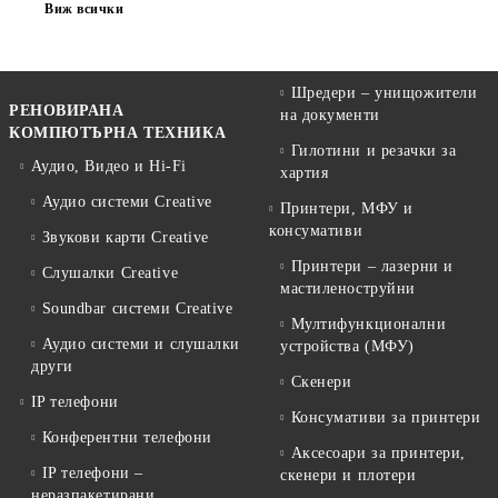
Виж всички
Поддръжка на множество камери
Надеждност и сигурност
Шредери – унищожители
РЕНОВИРАНА
на документи
За кого са подходящи
КОМПЮТЪРНА ТЕХНИКА
Гилотини и резачки за
Тези устройства са подходящи за:
Аудио, Видео и Hi-Fi
хартия
домове
Аудио системи Creative
Принтери, МФУ и
консумативи
офиси
Звукови карти Creative
Принтери – лазерни и
Слушалки Creative
магазини
мастиленоструйни
Soundbar системи Creative
складове
Мултифункционални
Аудио системи и слушалки
устройства (МФУ)
индустриални обекти
други
Скенери
IP телефони
Защо да избереш Stuff.bg
Консумативи за принтери
В Stuff.bg ще откриеш надеждни NVR и DVR устройства, които
Конферентни телефони
Аксесоари за принтери,
осигуряват стабилна работа и високо качество на запис.
IP телефони –
скенери и плотери
Предлагаме решения за различни нужди – от базови до
неразпакетирани