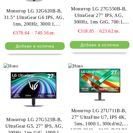
Монитор LG 27G550B-B,
Монитор LG 32G620B-B,
UltraGear 27" IPS, AG,
31.5" UltraGear G6 IPS, AG,
300Hz, 1ms GtG, 700:1,
1ms, 200Hz, 3000:1,
sRGB 99%, 250cd/m2, Full
300cd/m2, QHD
€318.85
623.62лв.
€378.64
740.56лв.
HD 1920x1080, HDR10,
(2560x1440), AMD
AMD FreeSync, G-SYNC
FreeSync, G-SYNC
Compatible, VRR, HDMI,
compatibility, HDR 10,
DisplayPort, Headphone Out,
sRGB 99%, HDMI,
Black
DisplayPort,
Stabilizer,Tilt/Height/Swivel/Pi
Tilt/Height/Swivel/Pivot,
Black
Headphone out, Black
Монитор LG 27U711B-B,
27" UltraFine U7, IPS 4K,
Монитор LG 27G523B-B,
5ms, 1000:1, 300cd/m2,
UltraGear G5, 27" IPS, AG,
UHD 3840 x 2160, DCI-P3
200Hz, 1ms GtG, 1000:1,