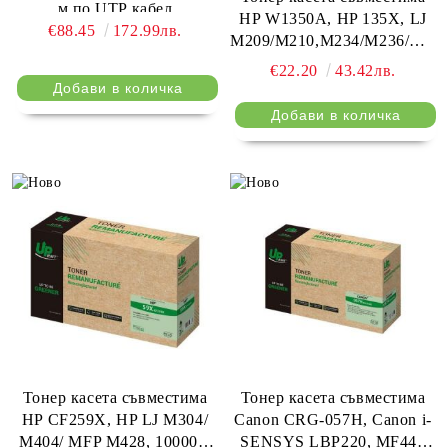
м по UTP кабел
HP W1350A, HP 135X, LJ
€88.45
172.99лв.
M209/M210,M234/M236/M237
2400 k
€22.20
43.42лв.
Тонер касета съвместима
Тонер касета съвместима
HP CF259X, HP LJ M304/
Canon CRG-057H, Canon i-
M404/ MFP M428, 10000k,
SENSYS LBP220, MF440