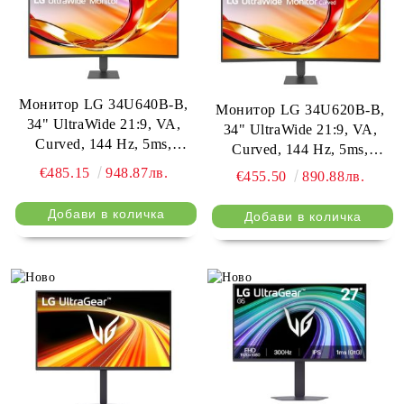
Монитор LG 34U640B-B,
Монитор LG 34U620B-B,
34" UltraWide 21:9, VA,
34" UltraWide 21:9, VA,
Curved, 144 Hz, 5ms,
Curved, 144 Hz, 5ms,
4000:1, 300cd/m2, WQHD
4000:1, 300cd/m2, WQHD
€485.15
948.87лв.
€455.50
890.88лв.
3440x 1440, sRGB 99%,
3440x 1440, sRGB 99%,
HDR 10, USB Type-C, PD-
HDR 10, HDMI,
65W, HDMI, DisplayPort,
DisplayPort, DP, Reader
DP, Reader mode, AMD
mode, AMD FreeSync, Tilt,
FreeSync, KVM Switch, Tilt,
Height (Range), Black
Height (Range), Black