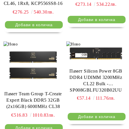
CL46, 1Rx8, KCP556SS8-16
€273.14
534.22лв.
€276.25
540.30лв.
Памет Silicon Power 8GB
DDR4 UDIMM 3200MHz
CL22 Bulk -
SP008GBLFU320B02UU
Памет Team Group T-Create
€57.14
111.76лв.
Expert Black DDR5 32GB
(2x16GB) 6000MHz CL38
€516.83
1010.83лв.