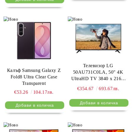
Телевизор LG
Калъф Samsung Galaxy Z
50AU731C0LA, 50" 4K
Fold8 Ultra Clear Case
UltraHD TV 3840 x 2160,
Transparent
DVB-T2/C/S2, Smart TV LG
€354.67
693.67лв.
ThinQ, 4K Upscaling,
€53.26
104.17лв.
HDR10 Pro, HGiG, HLG,
Built-in Wi-Fi, AI Sound
Virtual 5.1 Up-mix, Simplink,
HDMI, LAN, USB,
Bluetooth, SPDIF, Hotel
mode, Ceramic Black