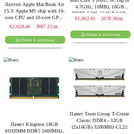
Intel Core 3 100U, 6C (up to
Лаптоп Apple MacBook Air
4.7GHz, 10MB), 16GB
15.3: Apple M5 chip with 10-
DDR5-5200, 512GB SSD,
core CPU and 10-core GPU,
€1,062.65
2078.36лв.
15.6" FHD (1920x1080) IPS
16GB, 512GB SSD - Sky
€2,028.40
3967.21лв.
AG, Intel UHD Graphics,
Blue
HD 720p Cam, WLAN, BT,
3 cell, DOS, 3Y CCI
Памет Team Group T-Create
Classic DDR4 - 32GB
Памет Kingston 16GB
(2x16GB) 3200MHz CL22
SODIMM DDR5 5600MHz,