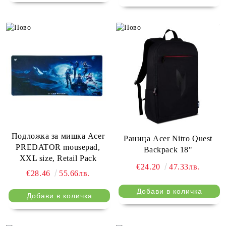
8000 MT/s, 512GB, SSD
Tilt, White
Gen4, AMD Radeon
Integrated Graphics, FHD
HDR RGB Cam, Wi-Fi 7,
FPR, Backlit Kb, Win 11 Pro,
Подложка за мишка Acer
Раница Acer Nitro Quest
PREDATOR mousepad,
Backpack 18"
XXL size, Retail Pack
€24.20
47.33лв.
€28.46
55.66лв.