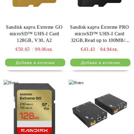
Sandisk карта Extreme GO
Sandisk карта Extreme PRO
microSD™ UHS-I Card
microSD™ UHS-I Card
128GB, V30, A2
32GB,Read up to 100MB/s,
Write 90MB/s
€50.65
99.06лв.
€43.43
84.94лв.