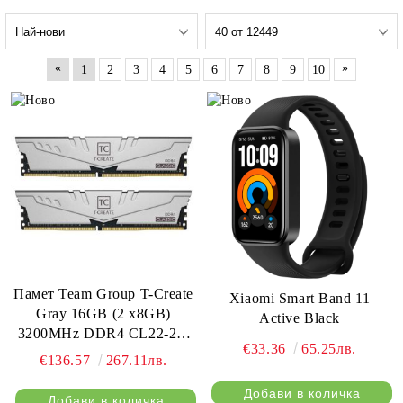
«
»
1
2
3
4
5
6
7
8
9
10
Памет Team Group T-Create
Xiaomi Smart Band 11
Gray 16GB (2 x8GB)
Active Black
3200MHz DDR4 CL22-22-
€33.36
65.25лв.
22-52 1.2V
€136.57
267.11лв.