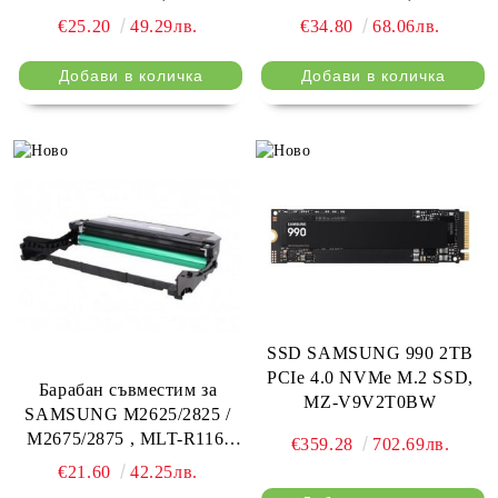
Uprint
Series, 10000k
€25.20
49.29лв.
€34.80
68.06лв.
SSD SAMSUNG 990 2TB
PCIe 4.0 NVMe M.2 SSD,
Барабан съвместим за
MZ-V9V2T0BW
SAMSUNG M2625/2825 /
M2675/2875 , MLT-R116,
€359.28
702.69лв.
Uprint
€21.60
42.25лв.