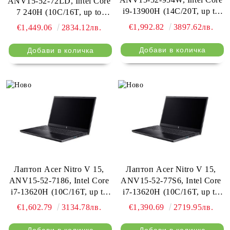
ANV15-52-72LD, Intel Core
i9-13900H (14C/20T, up to
7 240H (10C/16T, up to
5.4GHz, 24MB), 15.6" FHD
5.2GHz, 24MB), 15.6" FHD
€1,992.82
3897.62лв.
€1,449.06
2834.12лв.
IPS (1920x1080), 165Hz,
IPS (1920x1080), 165Hz,
16GB DDR4 (1 Slot free),
16GB DDR4 (1 Slot free),
1TB PCIe NVMe SSD,
512GB PCIe NVMe SSD,
NVIDIA GeForce RTX 5060
NVIDIA GeForce RTX 5050
8GB GDDR7, Wi-Fi AX, BT
8GB GDDR7, Wi-Fi AX, BT
5.2, HD Cam, KB Backlight,
5.2, HD Cam, KB Backlight,
No OS, Obsi
No OS, Obsid
Лаптоп Acer Nitro V 15,
Лаптоп Acer Nitro V 15,
ANV15-52-7186, Intel Core
ANV15-52-77S6, Intel Core
i7-13620H (10C/16T, up to
i7-13620H (10C/16T, up to
4.9GHz, 24MB), 15.6" FHD
4.9GHz, 24MB), 15.6" FHD
€1,602.79
3134.78лв.
€1,390.69
2719.95лв.
IPS (1920x1080), 165Hz,
IPS (1920x1080), 165Hz,
16GB DDR4 (1 Slot free),
16GB DDR5 (1 Slot free),