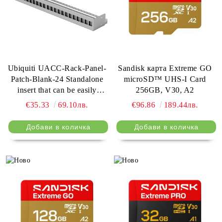
Ubiquiti UACC-Rack-Panel-
Sandisk карта Extreme GO
Patch-Blank-24 Standalone
microSD™ UHS-I Card
insert that can be easily
256GB, V30, A2
installed into an existing
€35.33
69.10лв.
€96.86
189.44лв.
network equipment rack to
create a clean, uniform
aesthetic