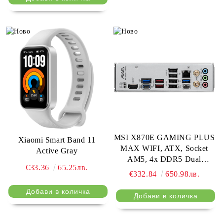
MSI X870E GAMING PLUS
Xiaomi Smart Band 11
MAX WIFI, ATX, Socket
Active Gray
AM5, 4x DDR5 Dual
€33.36
65.25лв.
Channel DDR5 up to
€332.84
650.98лв.
8200(OC)MHz, 3x PCIe x16
slot, 3x M.2 slot, 4x USB
2.0, 2x USB 5Gbps, 2x USB
10Gbps, 1x 20Gbps Type-C,