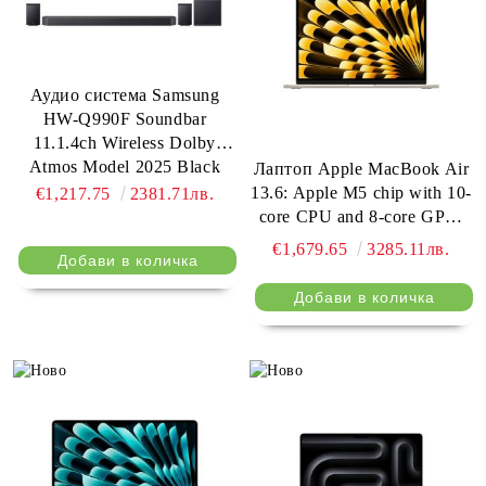
Аудио система Samsung
HW-Q990F Soundbar
11.1.4ch Wireless Dolby
Atmos Model 2025 Black
Лаптоп Apple MacBook Air
13.6: Apple M5 chip with 10-
€1,217.75
2381.71лв.
core CPU and 8-core GPU,
16GB, 512GB SSD -
€1,679.65
3285.11лв.
Starlight