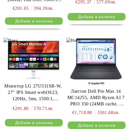
€295.37
577.69лв.
90%, HDR 10, HDMI,
300cd/m2, sRGB 95%, Full
€201.65
394.39лв.
DisplayPort, Reader mode,
HD 1920x1080, HDR 10,
Tilt, Headphone Out, LG
AMD FreeSync, DisplayPort,
Switch, Black
Headphone Out, Reader
mode, Black Stabilizer, Tilt,
Black
Монитор LG 27U511SB-W,
Лаптоп Dell Pro Max 14
27" IPS Smart webOS23,
MC14255, AMD Ryzen AI 7
120Hz, 5ms, 1500:1,
PRO 350 (24MB cache, 8
250cd/m, FHD 1920x1080,
€291.80
570.71лв.
cores, up to 5.0GHz), 14"
ThinQ, sRGB 99%, HDR 10,
€1,718.80
3361.68лв.
FHD+, LCD, 300 nits,
HDMI, USB, Bluetooth,
16GB: 1x16GB, LPDDR5x,
AirPlay 2, Speacers 5W x 2,