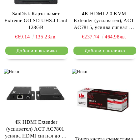
SanDisk Карта памет
4K HDMI 2.0 KVM
Extreme GO SD UHS-I Card
Extender (усилвател), ACT
128GB
AC7815, усилва сигнал до
70 м по UTP кабел
€69.14
135.23лв.
€237.74
464.98лв.
4K HDMI Extender
(усилвател) ACT AC7801,
усилва HDMI сигнал до 40
Тонер касета съвместима