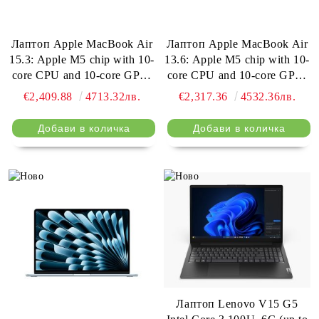
Лаптоп Apple MacBook Air
Лаптоп Apple MacBook Air
15.3: Apple M5 chip with 10-
13.6: Apple M5 chip with 10-
core CPU and 10-core GPU,
core CPU and 10-core GPU,
16GB, 1TB SSD - Midnight
24GB, 1TB SSD - Silver
€2,409.88
4713.32лв.
€2,317.36
4532.36лв.
Лаптоп Lenovo V15 G5