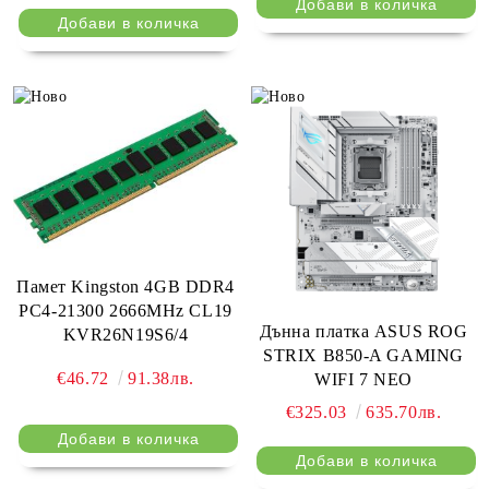
Памет Kingston 4GB DDR4
PC4-21300 2666MHz CL19
Дънна платка ASUS ROG
KVR26N19S6/4
STRIX B850-A GAMING
€46.72
91.38лв.
WIFI 7 NEO
€325.03
635.70лв.