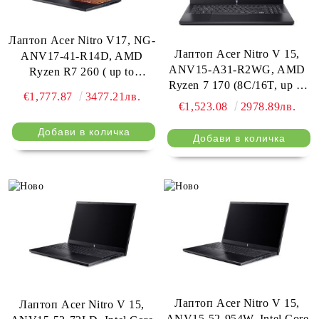
Лаптоп Acer Nitro V17, NG-
Лаптоп Acer Nitro V 15,
ANV17-41-R14D, AMD
ANV15-A31-R2WG, AMD
Ryzen R7 260 ( up to
Ryzen 7 170 (8C/16T, up to
5.1GHz, 16MB), 17.3"
€1,777.87
3477.21лв.
4.7GHz), 15.6" FHD IPS
FHD(1920x1080)IPS 144Hz,
€1,523.08
2978.89лв.
(1920x1080), 165Hz, 16GB
1*16GB DDR5 (1 slot free),
DDR5, 1TB PCIe NVMe
1024GB PCIe NVMe SSD,
SSD, NVIDIA GeForce RTX
NVIDIA GeForce RTX 4050
5060 8GB GDDR7, Wi-Fi
6GB GDDR6, Wi-Fi AX,
6E, BT 5.2, HD Cam, KB
BT, Win 11 Home, Black
Backlight, No OS, Obsidian
Black
Лаптоп Acer Nitro V 15,
Лаптоп Acer Nitro V 15,
ANV15-52-954W, Intel Core