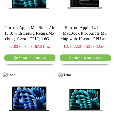
Лаптоп Apple MacBook Air
Лаптоп Apple 14-inch
15.3: with Liquid Retina,M5
MacBook Pro: Apple M5
chip (10-core CPU), 16GB,
chip with 10-core CPU and
512GB SSD, M5 10-core
10-core GPU, 24GB, 1TB
€2,028.40
3967.21лв.
€2,862.53
5598.62лв.
GPU, macOS, Silver, INT
SSD - Silver
keyboard