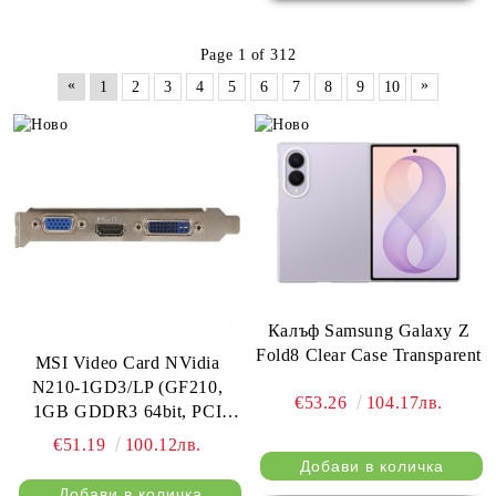
Page 1 of 312
«
»
1
2
3
4
5
6
7
8
9
10
Калъф Samsung Galaxy Z
Fold8 Clear Case Transparent
MSI Video Card NVidia
N210-1GD3/LP (GF210,
€53.26
104.17лв.
1GB GDDR3 64bit, PCI
Express x16 2.0, DVI,
€51.19
100.12лв.
HDMI, D-SUB)