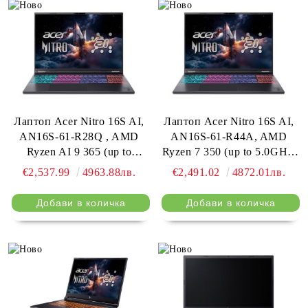
Лаптоп Acer Nitro 16S AI,
Лаптоп Acer Nitro 16S AI,
AN16S-61-R28Q , AMD
AN16S-61-R44A, AMD
Ryzen AI 9 365 (up to
Ryzen 7 350 (up to 5.0GHz,
5.0Ghz, 24MB), 16"
16MB), 16" WQXGA
€2,537.99
4963.88лв.
€2,491.02
4872.01лв.
WQXGA (2560x1600)IPS
(2560x1600) IPS 180Hz,
180Hz, 1*16GB DDR5 (1
1*16GB DDR5 (1 slot free),
slot free), 1024GB PCIe
1024GB PCIe NVMe SSD,
NVMe SSD, GeForce RTX
GeForce RTX 5070 8GB
5070 8GB GDDR7, WiFi 6E,
GDDR7, FHD Cam, WiFi
BT 5.3, No Os, Black
6E, BT 5.3, No Os, Black