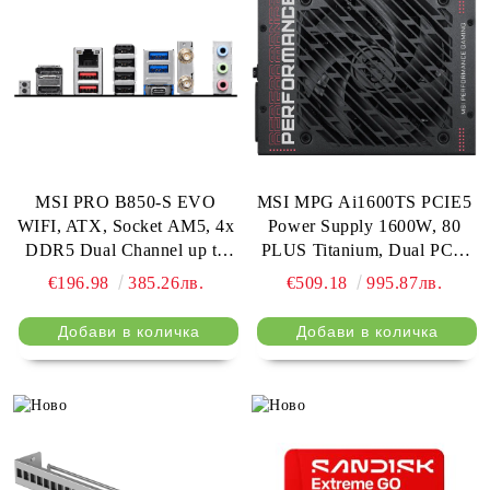
MSI PRO B850-S EVO
MSI MPG Ai1600TS PCIE5
WIFI, ATX, Socket AM5, 4x
Power Supply 1600W, 80
DDR5 Dual Channel up to
PLUS Titanium, Dual PCIe
8200(OC)MHz, 2x PCIe x16
5.1 Cables, ATX 3.1,
€196.98
385.26лв.
€509.18
995.87лв.
slot, 3x M.2 slot, 4x USB
Software Sync, 135mm Fan,
2.0, 2x USB 5Gbps, 2x USB
Fan Stop,
10Gbps, 1x USB 10Gbps
OVP/OCP/OTP/OPP/SCP/UVP
Type-C, HDMI, DP, 7.1 HD
Braided Cables, Dimensions:
Audio, 5G LAN, WiFI 7, BT,
190mmx150mmx86mm, 12Y
3Y
Warranty