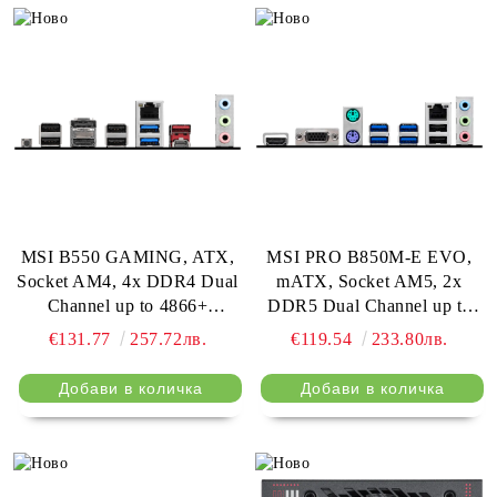
1x 40Gbps Type-C, HDMI,
7.1 HD Audio, 5G LAN,
WiFI 7, BT, 3Y
MSI B550 GAMING, ATX,
MSI PRO B850M-E EVO,
Socket AM4, 4x DDR4 Dual
mATX, Socket AM5, 2x
Channel up to 4866+
DDR5 Dual Channel up to
(OC)MHz, 2x PCIe x16 slots,
8200(OC)MHz, 1x PCIe x16
€131.77
257.72лв.
€119.54
233.80лв.
2x M.2 slots, 2x USB 3.2
slot, 1x M.2 slot, 4x USB
Gen 2 (1x Type-C), 2x USB
5Gbps, 2x USB 2.0, HDMI,
3.2 Gen 1, 4x USB 2.0, 1x
VGA, 7.1 HD Audio, 2.5G
HDMI, 1x DP, 1G LAN, 7.1
LAN, 3Y
HD Audio, 3Y