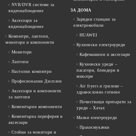
NVR/DVR системи за
ЗА ДОМА
видеонаблюдение
Зарядни станции за
Аксесоари за
електромобили
видеонаблюдение
HUAWEI
Компютри, лаптопи,
монитори и компоненти
Кухненски електроуреди
Монитори
Кафемашини и аксесоари
Лаптопи
Кухненски уреди –
пасатори, блендери и
Настолни компютри
миксери
Професионални Дисплеи
Air fryers и грилове –
Аксесоари и компоненти
здравословно готвене
за лаптопи
Почистващи препарати за
Компютърни компоненти
уреди – Xavax
Компютърна периферия и
Малки електроуреди
аксесоари
Прахосмукачки
Стойки за монитори и