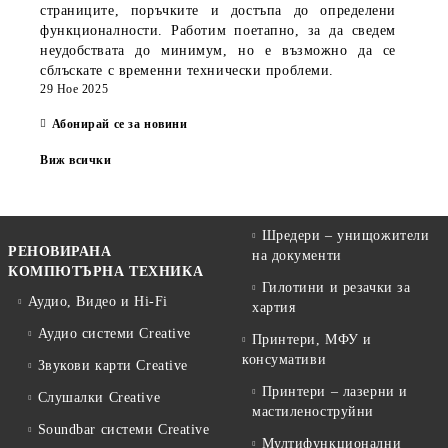
страниците, поръчките и достъпа до определени
Адаптери и конвертори
функционалности. Работим поетапно, за да сведем
Кабели
неудобствата до минимум, но е възможно да се
сблъскате с временни технически проблеми.
29 Ное 2025
Абонирай се за новини
Виж всички
Шредери – унищожители
РЕНОВИРАНА
на документи
КОМПЮТЪРНА ТЕХНИКА
Гилотини и резачки за
Аудио, Видео и Hi-Fi
хартия
Аудио системи Creative
Принтери, МФУ и
консумативи
Звукови карти Creative
Принтери – лазерни и
Слушалки Creative
мастиленоструйни
Soundbar системи Creative
Мултифункционални