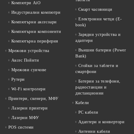
Компютри AiO
Смарт часовници
Индустриални компютри
Електронни четци (E-
Компютърни аксесоари
book)
Компютърни компоненти
Зарядни устройства и
адаптери
Компютърна периферия
Външни батерии (Power
Мрежови устройства
Bank)
Аксес Пойнти
Стойки за таблети и
Мрежови суичове
смартфони
Рутери
Батерии за телефони,
радиостанции и
Wi-Fi контролери
дистанционни
Принтери, скенери, МФУ
Кабели
Лазерни принтери
PC кабели
Лазерни МФУ
Адаптери и конвертори
POS системи
Антенни кабели