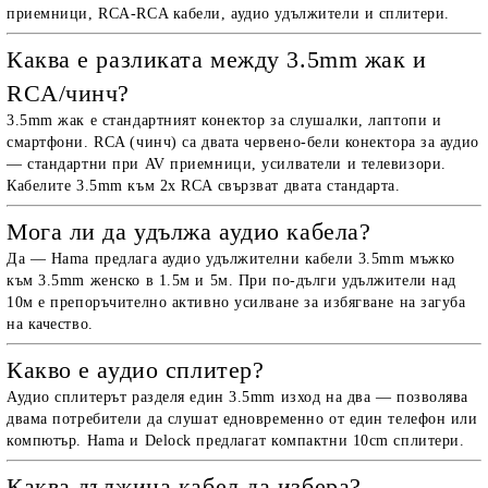
приемници, RCA-RCA кабели, аудио удължители и сплитери.
Каква е разликата между 3.5mm жак и
RCA/чинч?
3.5mm жак е стандартният конектор за слушалки, лаптопи и
смартфони. RCA (чинч) са двата червено-бели конектора за аудио
— стандартни при AV приемници, усилватели и телевизори.
Кабелите 3.5mm към 2x RCA свързват двата стандарта.
Мога ли да удължа аудио кабела?
Да — Hama предлага аудио удължителни кабели 3.5mm мъжко
към 3.5mm женско в 1.5м и 5м. При по-дълги удължители над
10м е препоръчително активно усилване за избягване на загуба
на качество.
Какво е аудио сплитер?
Аудио сплитерът разделя един 3.5mm изход на два — позволява
двама потребители да слушат едновременно от един телефон или
компютър. Hama и Delock предлагат компактни 10cm сплитери.
Каква дължина кабел да избера?