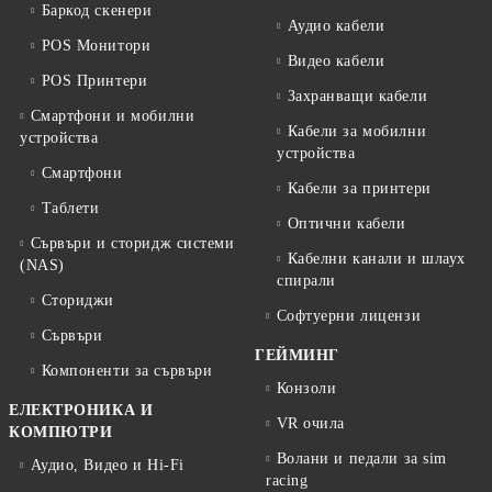
Баркод скенери
Аудио кабели
POS Монитори
Видео кабели
POS Принтери
Захранващи кабели
Смартфони и мобилни
Кабели за мобилни
устройства
устройства
Смартфони
Кабели за принтери
Таблети
Оптични кабели
Сървъри и сторидж системи
Кабелни канали и шлаух
(NAS)
спирали
Сториджи
Софтуерни лицензи
Сървъри
ГЕЙМИНГ
Компоненти за сървъри
Конзоли
ЕЛЕКТРОНИКА И
VR очила
КОМПЮТРИ
Волани и педали за sim
Аудио, Видео и Hi-Fi
racing