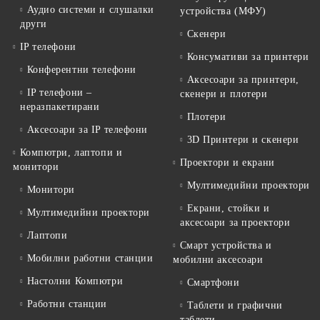
Аудио системи и слушалки
устройства (МФУ)
други
Скенери
IP телефони
Консумативи за принтери
Конферентни телефони
Аксесоари за принтери,
IP телефони –
скенери и плотери
неразпакетирани
Плотери
Аксесоари за IP телефони
3D Принтери и скенери
Компютри, лаптопи и
Проектори и екрани
монитори
Мултимедийни проектори
Монитори
Екрани, стойки и
Мултимедийни проектори
аксесоари за проектори
Лаптопи
Смарт устройства и
Мобилни работни станции
мобилни аксесоари
Настолни Компютри
Смартфони
Работни станции
Таблети и графични
таблети