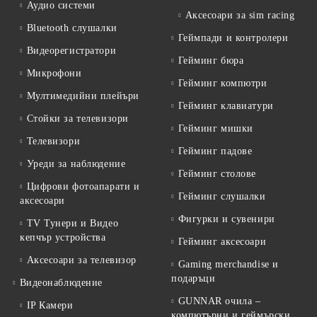
Аудио системи
Аксесоари за sim racing
Bluetooth слушалки
Геймпади и контролери
Видеорегистратори
Гейминг бюра
Микрофони
Гейминг компютри
Мултимедийни плейъри
Гейминг клавиатури
Стойки за телевизори
Гейминг мишки
Телевизори
Гейминг падове
Уреди за наблюдение
Гейминг столове
Цифрови фотоапарати и
Гейминг слушалки
аксесоари
Фигурки и сувенири
TV Тунери и Видео
кепчър устройства
Гейминг аксесоари
Аксесоари за телевизор
Gaming merchandise и
подаръци
Видеонаблюдение
GUNNAR очила –
IP Камери
компютърни и геймърски