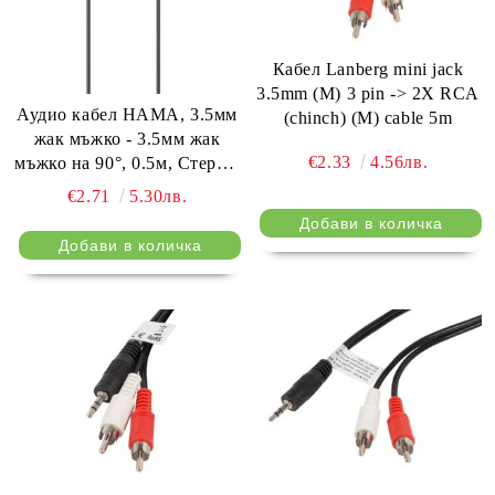
Кабел Lanberg mini jack
3.5mm (M) 3 pin -> 2X RCA
Аудио кабел HAMA, 3.5мм
(chinch) (M) cable 5m
жак мъжко - 3.5мм жак
€2.33
4.56лв.
мъжко на 90°, 0.5м, Стерео,
Черен
€2.71
5.30лв.