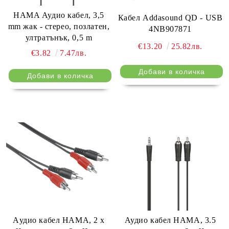
HAMA Аудио кабел, 3,5
Кабел Addasound QD - USB
mm жак - стерео, позлатен,
4NB907871
ултратънък, 0,5 m
€13.20
25.82лв.
€3.82
7.47лв.
Aудио кабел HAMA, 2 x
Аудио кабел HAMA, 3.5