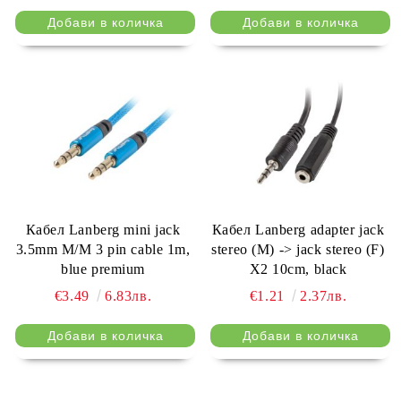
Кабел Lanberg mini jack
Кабел Lanberg adapter jack
3.5mm M/M 3 pin cable 1m,
stereo (M) -> jack stereo (F)
blue premium
X2 10cm, black
€3.49
6.83лв.
€1.21
2.37лв.