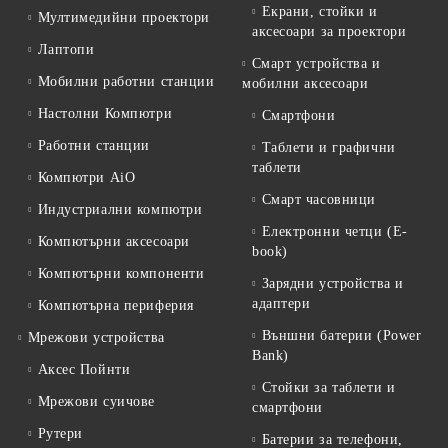
Екрани, стойки и
Мултимедийни проектори
аксесоари за проектори
Лаптопи
Смарт устройства и
Мобилни работни станции
мобилни аксесоари
Настолни Компютри
Смартфони
Работни станции
Таблети и графични
таблети
Компютри AiO
Смарт часовници
Индустриални компютри
Електронни четци (E-
Компютърни аксесоари
book)
Компютърни компоненти
Зарядни устройства и
адаптери
Компютърна периферия
Външни батерии (Power
Мрежови устройства
Bank)
Аксес Пойнти
Стойки за таблети и
Мрежови суичове
смартфони
Рутери
Батерии за телефони,