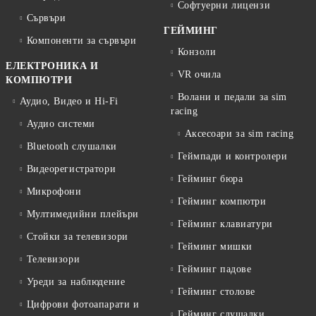
Софтуерни лицензи
Сървъри
ГЕЙМИНГ
Компоненти за сървъри
Конзоли
ЕЛЕКТРОНИКА И
VR очила
КОМПЮТРИ
Волани и педали за sim
Аудио, Видео и Hi-Fi
racing
Аудио системи
Аксесоари за sim racing
Bluetooth слушалки
Геймпади и контролери
Видеорегистратори
Гейминг бюра
Микрофони
Гейминг компютри
Мултимедийни плейъри
Гейминг клавиатури
Стойки за телевизори
Гейминг мишки
Телевизори
Гейминг падове
Уреди за наблюдение
Гейминг столове
Цифрови фотоапарати и
Гейминг слушалки