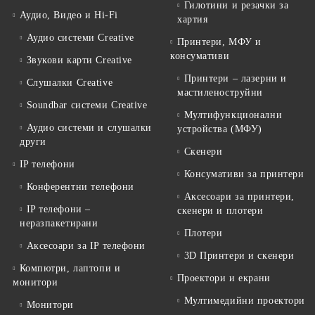
Гилотини и резачки за
Аудио, Видео и Hi-Fi
хартия
Аудио системи Creative
Принтери, МФУ и
консумативи
Звукови карти Creative
Принтери – лазерни и
Слушалки Creative
мастиленоструйни
Soundbar системи Creative
Мултифункционални
Аудио системи и слушалки
устройства (МФУ)
други
Скенери
IP телефони
Консумативи за принтери
Конферентни телефони
Аксесоари за принтери,
IP телефони –
скенери и плотери
неразпакетирани
Плотери
Аксесоари за IP телефони
3D Принтери и скенери
Компютри, лаптопи и
Проектори и екрани
монитори
Мултимедийни проектори
Монитори