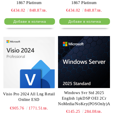
1867 Platinum
1867 Platinum
€434.02
848.87лв.
€434.02
848.87лв.
Windows Svr Std 2025
Visio Pro 2024 All Lng Retail
English 1pkDSP OEI 2Cr
Online ESD
NoMedia/NoKey(POSOnly)Ad
€905.76
1771.51лв.
€145.25
284.08лв.