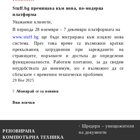
Stuff.bg
преминава към нова, по-модерна
платформа
Уважаеми клиенти,
В периода
28 ноември – 7 декември
платформата на
www.stuff.bg
ще бъде мигрирана към изцяло нова
система. През това време са възможни кратки
прекъсвания, затруднения при зареждането на
страниците, поръчките и достъпа до определени
функционалности. Работим поетапно, за да сведем
неудобствата до минимум, но е възможно да се
сблъскате с временни технически проблеми.
29 Ное 2025
Абонирай се за новини
Виж всички
Шредери – унищожители
РЕНОВИРАНА
на документи
КОМПЮТЪРНА ТЕХНИКА