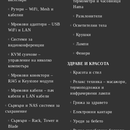
термометри и часовници
Hama
Рутери – WiFi, Mesh и
кабелни
Разклонители
Мрежови адаптери – USB
Осветителни тела
WiFi и LAN
Крушки
Системи за
Лампи
видеоконференции
Фенери
KVM суичове –
управление на няколко
ЗДРАВЕ И КРАСОТА
компютъра
Красота и стил
Мрежови конектори –
RJ45 и Keystone модули
Релакс техника – масажори,
термоподложки и
Мрежови кабели – пач
инфрачервени лампи
кабели и LAN кабели
Грижа за здравето
Сървъри и NAS системи за
съхранение
Електронни кантари
Сървъри – Rack, Tower и
Уреди за бебето
Blade