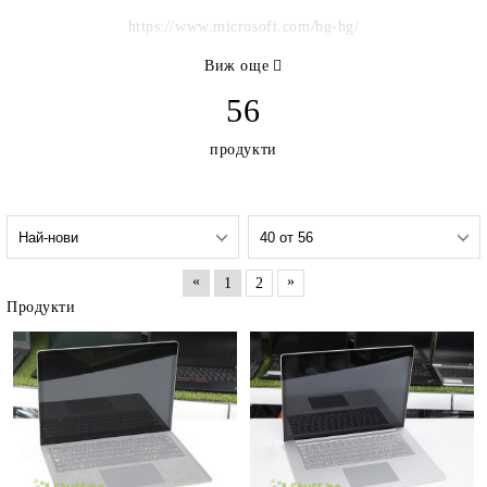
https://www.microsoft.com/bg-bg/
Виж още
56
продукти
«
»
1
2
Продукти