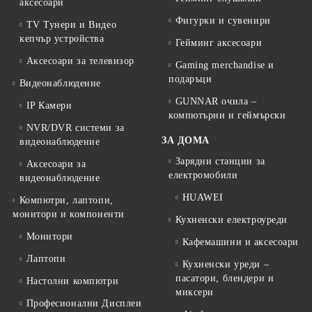
аксесоари
Фигурки и сувенири
TV Тунери и Видео
кепчър устройства
Гейминг аксесоари
Аксесоари за телевизор
Gaming merchandise и
подаръци
Видеонаблюдение
GUNNAR очила –
IP Камери
компютърни и геймърски
NVR/DVR системи за
ЗА ДОМА
видеонаблюдение
Зарядни станции за
Аксесоари за
електромобили
видеонаблюдение
HUAWEI
Компютри, лаптопи,
монитори и компоненти
Кухненски електроуреди
Монитори
Кафемашини и аксесоари
Лаптопи
Кухненски уреди –
пасатори, блендери и
Настолни компютри
миксери
Професионални Дисплеи