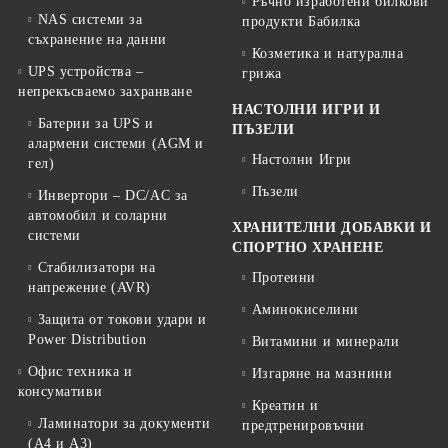
Ръчно изработени билкови
NAS системи за
продукти Бабилка
съхранение на данни
Козметика и натурална
UPS устройства –
грижа
непрекъсваемо захранване
НАСТОЛНИ ИГРИ И
Батерии за UPS и
ПЪЗЕЛИ
алармени системи (AGM и
Настолни Игри
гел)
Пъзели
Инвертори – DC/AC за
автомобил и соларни
ХРАНИТЕЛНИ ДОБАВКИ И
системи
СПОРТНО ХРАНЕНЕ
Стабилизатори на
Протеини
напрежение (AVR)
Аминокиселини
Защита от токови удари и
Power Distribution
Витамини и минерали
Офис техника и
Изгаряне на мазнини
консумативи
Креатин и
Ламинатори за документи
предтренировъчни
(A4 и A3)