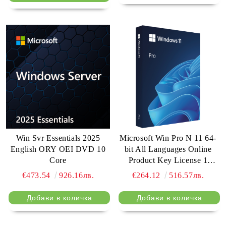
Win Svr Essentials 2025
Microsoft Win Pro N 11 64-
English ORY OEI DVD 10
bit All Languages Online
Core
Product Key License 1
License Downloadable ESD
€473.54
926.16лв.
€264.12
516.57лв.
NR