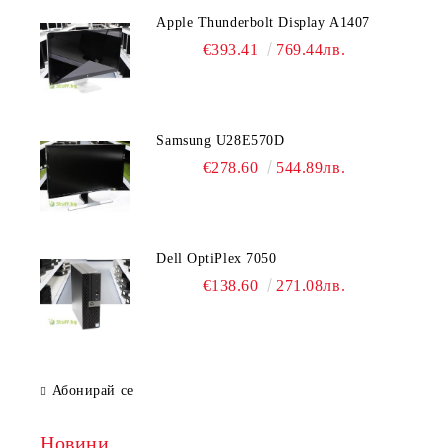
Apple Thunderbolt Display A1407
€393.41
769.44лв.
Samsung U28E570D
€278.60
544.89лв.
Dell OptiPlex 7050
€138.60
271.08лв.
Абонирай се
Новини