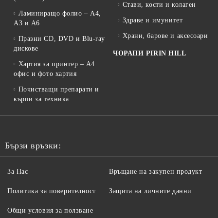
Стави, кости и колаген
Ламиниращо фолио – A4,
Здраве и имунитет
A3 и A6
Храни, барове и аксесоари
Празни CD, DVD и Blu-ray
дискове
ЧОРАПИ PIRIN HILL
Хартия за принтер – A4
офис и фото хартия
Почистващи препарати и
кърпи за техника
Бързи връзки:
За Нас
Връщане на закупен продукт
Политика за поверителност
Защита на личните данни
Общи условия за ползване