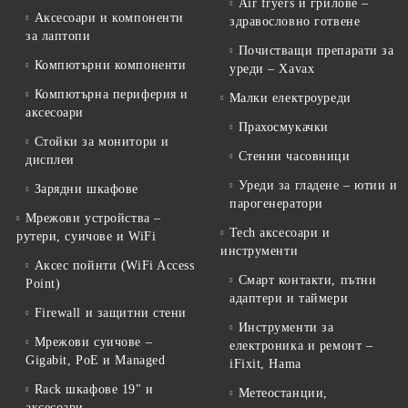
Air fryers и грилове –
Аксесоари и компоненти
здравословно готвене
за лаптопи
Почистващи препарати за
Компютърни компоненти
уреди – Xavax
Компютърна периферия и
Малки електроуреди
аксесоари
Прахосмукачки
Стойки за монитори и
Стенни часовници
дисплеи
Уреди за гладене – ютии и
Зарядни шкафове
парогенератори
Мрежови устройства –
Tech аксесоари и
рутери, суичове и WiFi
инструменти
Аксес пойнти (WiFi Access
Смарт контакти, пътни
Point)
адаптери и таймери
Firewall и защитни стени
Инструменти за
Мрежови суичове –
електроника и ремонт –
Gigabit, PoE и Managed
iFixit, Hama
Rack шкафове 19" и
Метеостанции,
аксесоари