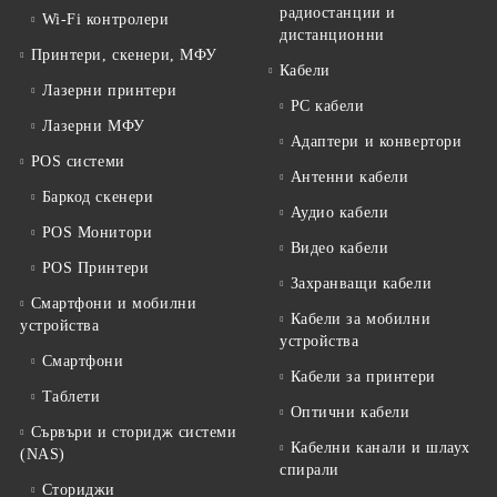
радиостанции и
Wi-Fi контролери
дистанционни
Принтери, скенери, МФУ
Кабели
Лазерни принтери
PC кабели
Лазерни МФУ
Адаптери и конвертори
POS системи
Антенни кабели
Баркод скенери
Аудио кабели
POS Монитори
Видео кабели
POS Принтери
Захранващи кабели
Смартфони и мобилни
Кабели за мобилни
устройства
устройства
Смартфони
Кабели за принтери
Таблети
Оптични кабели
Сървъри и сторидж системи
Кабелни канали и шлаух
(NAS)
спирали
Сториджи