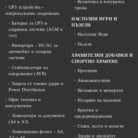
Козметика и натурална
UPS устройства –
грижа
непрекъсваемо захранване
НАСТОЛНИ ИГРИ И
Батерии за UPS и
ПЪЗЕЛИ
алармени системи (AGM и
Настолни Игри
гел)
Пъзели
Инвертори – DC/AC за
автомобил и соларни
ХРАНИТЕЛНИ ДОБАВКИ И
системи
СПОРТНО ХРАНЕНЕ
Стабилизатори на
Протеини
напрежение (AVR)
Аминокиселини
Защита от токови удари и
Power Distribution
Витамини и минерали
Офис техника и
Изгаряне на мазнини
консумативи
Креатин и
Ламинатори за документи
предтренировъчни
(A4 и A3)
Стави, кости и колаген
Ламиниращо фолио – A4,
Здраве и имунитет
A3 и A6