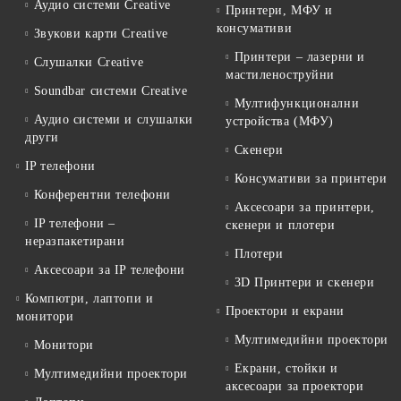
Аудио системи Creative
Принтери, МФУ и
консумативи
Звукови карти Creative
Принтери – лазерни и
Слушалки Creative
мастиленоструйни
Soundbar системи Creative
Мултифункционални
Аудио системи и слушалки
устройства (МФУ)
други
Скенери
IP телефони
Консумативи за принтери
Конферентни телефони
Аксесоари за принтери,
IP телефони –
скенери и плотери
неразпакетирани
Плотери
Аксесоари за IP телефони
3D Принтери и скенери
Компютри, лаптопи и
Проектори и екрани
монитори
Мултимедийни проектори
Монитори
Екрани, стойки и
Мултимедийни проектори
аксесоари за проектори