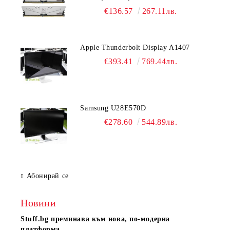
22-22-52 1.2V
€136.57
267.11лв.
Apple Thunderbolt Display A1407
€393.41
769.44лв.
Samsung U28E570D
€278.60
544.89лв.
Абонирай се
Новини
Stuff.bg
преминава към нова, по-модерна
платформа