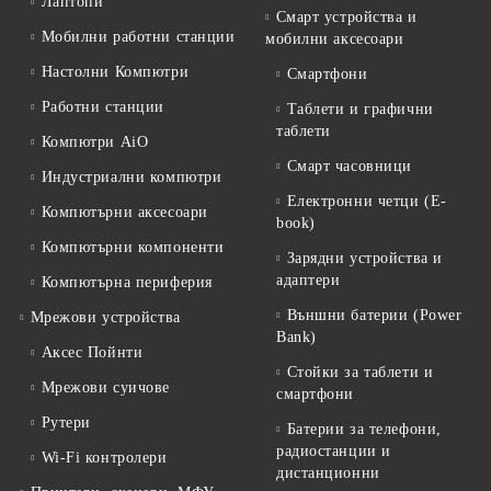
Лаптопи
Смарт устройства и
Мобилни работни станции
мобилни аксесоари
Настолни Компютри
Смартфони
Работни станции
Таблети и графични
таблети
Компютри AiO
Смарт часовници
Индустриални компютри
Електронни четци (E-
Компютърни аксесоари
book)
Компютърни компоненти
Зарядни устройства и
адаптери
Компютърна периферия
Външни батерии (Power
Мрежови устройства
Bank)
Аксес Пойнти
Стойки за таблети и
Мрежови суичове
смартфони
Рутери
Батерии за телефони,
радиостанции и
Wi-Fi контролери
дистанционни