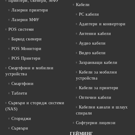
Принтери, скенери, МФУ
Кабели
Лазерни принтери
PC кабели
Лазерни МФУ
Адаптери и конвертори
POS системи
Антенни кабели
Баркод скенери
Аудио кабели
POS Монитори
Видео кабели
POS Принтери
Захранващи кабели
Смартфони и мобилни
Кабели за мобилни
устройства
устройства
Смартфони
Кабели за принтери
Таблети
Оптични кабели
Сървъри и сторидж системи
Кабелни канали и шлаух
(NAS)
спирали
Сториджи
Софтуерни лицензи
Сървъри
ГЕЙМИНГ