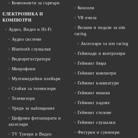
Компоненти за сървъри
Конзоли
ЕЛЕКТРОНИКА И
VR очила
КОМПЮТРИ
Волани и педали за sim
Аудио, Видео и Hi-Fi
racing
Аудио системи
Аксесоари за sim racing
Bluetooth слушалки
Геймпади и контролери
Видеорегистратори
Гейминг бюра
Микрофони
Гейминг компютри
Мултимедийни плейъри
Гейминг клавиатури
Стойки за телевизори
Гейминг мишки
Телевизори
Гейминг падове
Уреди за наблюдение
Гейминг столове
Цифрови фотоапарати и
Гейминг слушалки
аксесоари
Фигурки и сувенири
TV Тунери и Видео