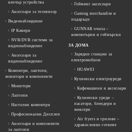
кепчър устройства
Гейминг аксесоари
Аксесоари за телевизор
Gaming merchandise и
подаръци
Видеонаблюдение
GUNNAR очила –
IP Камери
компютърни и геймърски
NVR/DVR системи за
ЗА ДОМА
видеонаблюдение
Зарядни станции за
Аксесоари за
електромобили
видеонаблюдение
HUAWEI
Компютри, лаптопи,
монитори и компоненти
Кухненски електроуреди
Монитори
Кафемашини и аксесоари
Лаптопи
Кухненски уреди –
пасатори, блендери и
Настолни компютри
миксери
Професионални Дисплеи
Air fryers и грилове –
Аксесоари и компоненти
здравословно готвене
за лаптопи