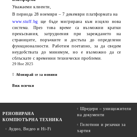
Уважаеми клиенти,
В периода
28 ноември – 7 декември
платформата на
www.stuff.bg
ще бъде мигрирана към изцяло нова
система. През това време са възможни кратки
прекъсвания, затруднения при зареждането на
страниците, поръчките и достъпа до определени
функционалности. Работим поетапно, за да сведем
неудобствата до минимум, но е възможно да се
сблъскате с временни технически проблеми.
29 Ное 2025
Абонирай се за новини
Виж всички
Шредери – унищожители
РЕНОВИРАНА
на документи
КОМПЮТЪРНА ТЕХНИКА
Гилотини и резачки за
Аудио, Видео и Hi-Fi
хартия