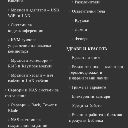
кабелни
Разклонители
Мрежови адаптери – USB
Осветителни тела
WiFi и LAN
Крушки
Системи за
Лампи
видеоконференции
Фенери
KVM суичове –
управление на няколко
ЗДРАВЕ И КРАСОТА
компютъра
Красота и стил
Мрежови конектори –
RJ45 и Keystone модули
Релакс техника – масажори,
термоподложки и
Мрежови кабели – пач
инфрачервени лампи
кабели и LAN кабели
Грижа за здравето
Сървъри и NAS системи за
съхранение
Електронни кантари
Сървъри – Rack, Tower и
Уреди за бебето
Blade
Ръчно изработени билкови
NAS системи за
продукти Бабилка
съхранение на данни