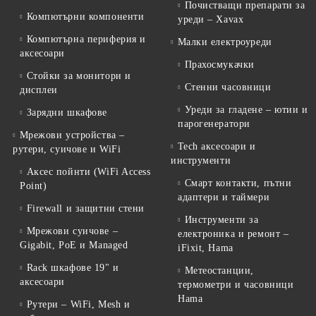
Почистващи препарати за
Компютърни компоненти
уреди – Xavax
Компютърна периферия и
Малки електроуреди
аксесоари
Прахосмукачки
Стойки за монитори и
Стенни часовници
дисплеи
Уреди за гладене – ютии и
Зарядни шкафове
парогенератори
Мрежови устройства –
Tech аксесоари и
рутери, суичове и WiFi
инструменти
Аксес пойнти (WiFi Access
Смарт контакти, пътни
Point)
адаптери и таймери
Firewall и защитни стени
Инструменти за
Мрежови суичове –
електроника и ремонт –
Gigabit, PoE и Managed
iFixit, Hama
Rack шкафове 19" и
Метеостанции,
аксесоари
термометри и часовници
Hama
Рутери – WiFi, Mesh и