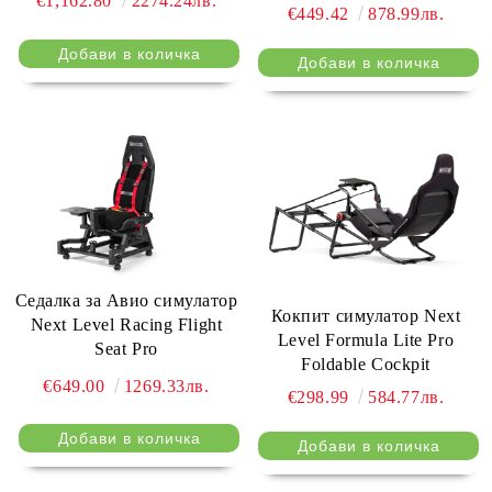
€1,162.80
2274.24лв.
€449.42
878.99лв.
Седалка за Авио симулатор
Кокпит симулатор Next
Next Level Racing Flight
Level Formula Lite Pro
Seat Pro
Foldable Cockpit
€649.00
1269.33лв.
€298.99
584.77лв.