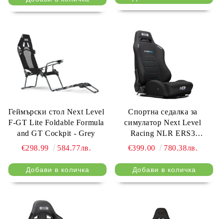
Геймърски стол Next Level
Спортна седалка за
F-GT Lite Foldable Formula
симулатор Next Level
and GT Cockpit - Grey
Racing NLR ERS3
HYPERCOOL Ventilated
€298.99
584.77лв.
€399.00
780.38лв.
Sim Racing