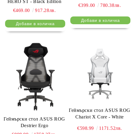
HERO ST - Black Edition
€399.00
780.38лв.
€469.00
917.28лв.
Геймърски стол ASUS ROG
Chariot X Core - White
Геймърски стол ASUS ROG
Destrier Ergo
€598.99
1171.52лв.