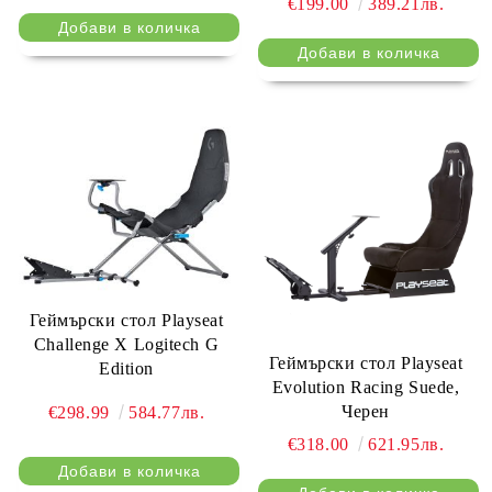
€199.00
389.21лв.
Геймърски стол Playseat
Challenge X Logitech G
Геймърски стол Playseat
Edition
Evolution Racing Suede,
Черен
€298.99
584.77лв.
€318.00
621.95лв.