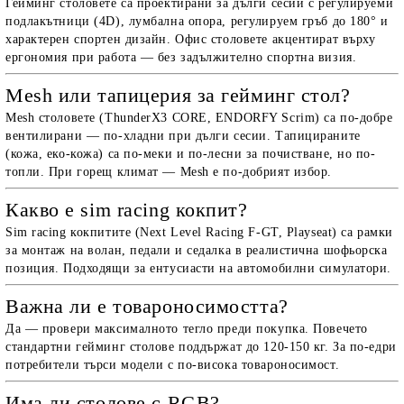
Гейминг столовете са проектирани за дълги сесии с регулируеми
подлакътници (4D), лумбална опора, регулируем гръб до 180° и
характерен спортен дизайн. Офис столовете акцентират върху
ергономия при работа — без задължително спортна визия.
Mesh или тапицерия за гейминг стол?
Mesh столовете (ThunderX3 CORE, ENDORFY Scrim) са по-добре
вентилирани — по-хладни при дълги сесии. Тапицираните
(кожа, еко-кожа) са по-меки и по-лесни за почистване, но по-
топли. При горещ климат — Mesh е по-добрият избор.
Какво е sim racing кокпит?
Sim racing кокпитите (Next Level Racing F-GT, Playseat) са рамки
за монтаж на волан, педали и седалка в реалистична шофьорска
позиция. Подходящи за ентусиасти на автомобилни симулатори.
Важна ли е товароносимостта?
Да — провери максималното тегло преди покупка. Повечето
стандартни гейминг столове поддържат до 120-150 кг. За по-едри
потребители търси модели с по-висока товароносимост.
Има ли столове с RGB?