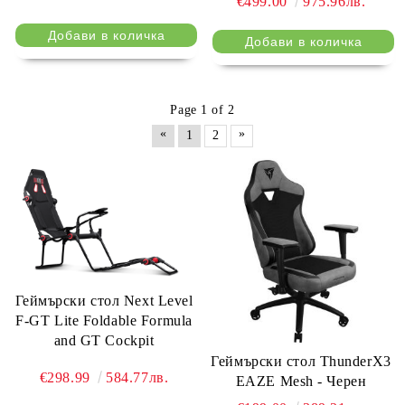
€499.00
975.96лв.
Page 1 of 2
«
»
1
2
Геймърски стол Next Level
F-GT Lite Foldable Formula
and GT Cockpit
Геймърски стол ThunderX3
€298.99
584.77лв.
EAZE Mesh - Черен