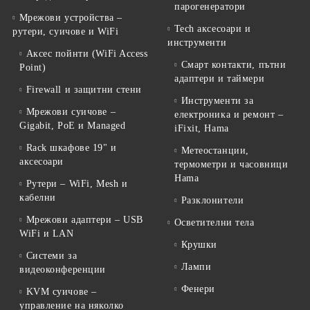
парогенератори
Мрежови устройства –
Tech аксесоари и
рутери, суичове и WiFi
инструменти
Аксес пойнти (WiFi Access
Смарт контакти, пътни
Point)
адаптери и таймери
Firewall и защитни стени
Инструменти за
Мрежови суичове –
електроника и ремонт –
Gigabit, PoE и Managed
iFixit, Hama
Rack шкафове 19" и
Метеостанции,
аксесоари
термометри и часовници
Hama
Рутери – WiFi, Mesh и
кабелни
Разклонители
Мрежови адаптери – USB
Осветителни тела
WiFi и LAN
Крушки
Системи за
Лампи
видеоконференции
Фенери
KVM суичове –
управление на няколко