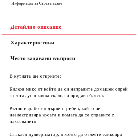
Информация за Съответствие
Детайлно описание
Ние ще се свържем с вас в рамките на работния ден.
Характеристики
Често задавани въпроси
В кутията ще откриете:
Билков микс от който да си направите домашен спрей
за коса, успокоява скалпа и придава блясък
Ръчно изработен дървен гребен, който не
наелектризира косата и помага да се справите с
накъсването
Стъклен пулверизатор, в който да отлеете еликсира