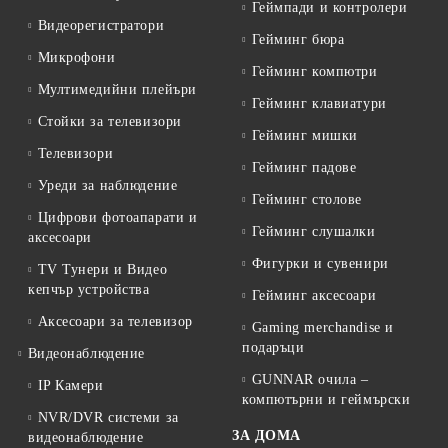
Геймпади и контролери
Видеорегистратори
Гейминг бюра
Микрофони
Гейминг компютри
Мултимедийни плейъри
Гейминг клавиатури
Стойки за телевизори
Гейминг мишки
Телевизори
Гейминг падове
Уреди за наблюдение
Гейминг столове
Цифрови фотоапарати и
Гейминг слушалки
аксесоари
Фигурки и сувенири
TV Тунери и Видео
кепчър устройства
Гейминг аксесоари
Аксесоари за телевизор
Gaming merchandise и
подаръци
Видеонаблюдение
GUNNAR очила –
IP Камери
компютърни и геймърски
NVR/DVR системи за
ЗА ДОМА
видеонаблюдение