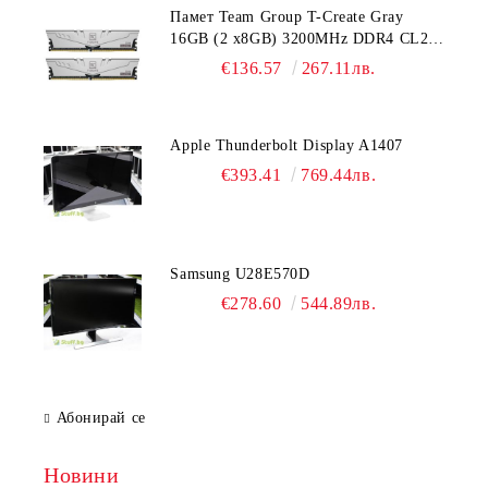
Памет Team Group T-Create Gray
16GB (2 x8GB) 3200MHz DDR4 CL22-
22-22-52 1.2V
€136.57
267.11лв.
Apple Thunderbolt Display A1407
€393.41
769.44лв.
Samsung U28E570D
€278.60
544.89лв.
Абонирай се
Новини