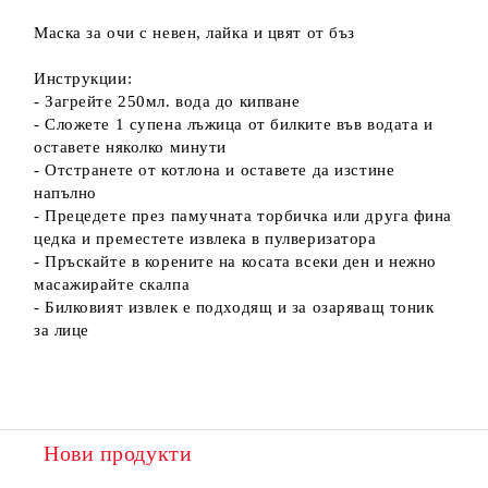
Маска за очи с невен, лайка и цвят от бъз
Инструкции:
- Загрейте 250мл. вода до кипване
- Сложете 1 супена лъжица от билките във водата и
оставете няколко минути
- Отстранете от котлона и оставете да изстине
напълно
- Прецедете през памучната торбичка или друга фина
цедка и преместете извлека в пулверизатора
- Пръскайте в корените на косата всеки ден и нежно
масажирайте скалпа
- Билковият извлек е подходящ и за озаряващ тоник
за лице
Нови продукти