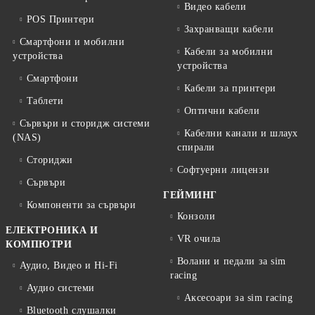
Видео кабели
POS Принтери
Захранващи кабели
Смартфони и мобилни
Кабели за мобилни
устройства
устройства
Смартфони
Кабели за принтери
Таблети
Оптични кабели
Сървъри и сторидж системи
Кабелни канали и шлаух
(NAS)
спирали
Сториджи
Софтуерни лицензи
Сървъри
ГЕЙМИНГ
Компоненти за сървъри
Конзоли
ЕЛЕКТРОНИКА И
VR очила
КОМПЮТРИ
Волани и педали за sim
Аудио, Видео и Hi-Fi
racing
Аудио системи
Аксесоари за sim racing
Bluetooth слушалки