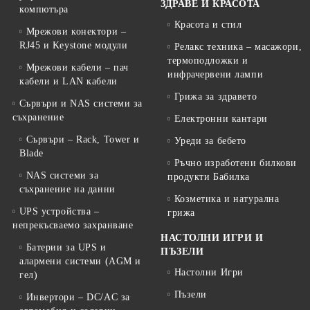
ЗДРАВЕ И КРАСОТА
компютъра
Красота и стил
Мрежови конектори –
RJ45 и Keystone модули
Релакс техника – масажори,
термоподложки и
Мрежови кабели – пач
инфрачервени лампи
кабели и LAN кабели
Грижа за здравето
Сървъри и NAS системи за
съхранение
Електронни кантари
Сървъри – Rack, Tower и
Уреди за бебето
Blade
Ръчно изработени билкови
NAS системи за
продукти Бабилка
съхранение на данни
Козметика и натурална
UPS устройства –
грижа
непрекъсваемо захранване
НАСТОЛНИ ИГРИ И
Батерии за UPS и
ПЪЗЕЛИ
алармени системи (AGM и
Настолни Игри
гел)
Пъзели
Инвертори – DC/AC за