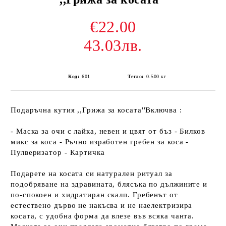
€22.00
43.03лв.
Код:
601
Тегло:
0.500
кг
Подаръчна кутия ,,Грижа за косата''Включва :
- Маска за очи с лайка, невен и цвят от бъз - Билков
микс за коса - Ръчно изработен гребен за коса -
Пулверизатор - Картичка
Подарете на косата си натурален ритуал за
подобряване на здравината, блясъка по дължините и
по-спокоен и хидратиран скалп. Гребенът от
естествено дърво не накъсва и не наелектризира
косата, с удобна форма да влезе във всяка чанта.