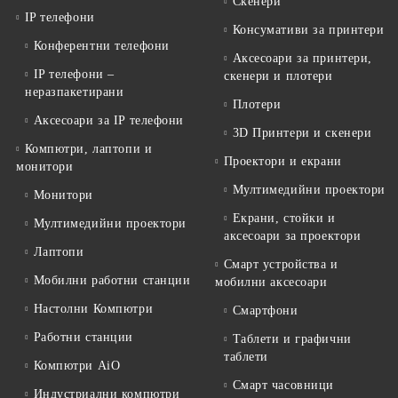
Скенери
IP телефони
Консумативи за принтери
Конферентни телефони
Аксесоари за принтери,
IP телефони –
скенери и плотери
неразпакетирани
Плотери
Аксесоари за IP телефони
3D Принтери и скенери
Компютри, лаптопи и
Проектори и екрани
монитори
Мултимедийни проектори
Монитори
Екрани, стойки и
Мултимедийни проектори
аксесоари за проектори
Лаптопи
Смарт устройства и
Мобилни работни станции
мобилни аксесоари
Настолни Компютри
Смартфони
Работни станции
Таблети и графични
таблети
Компютри AiO
Смарт часовници
Индустриални компютри