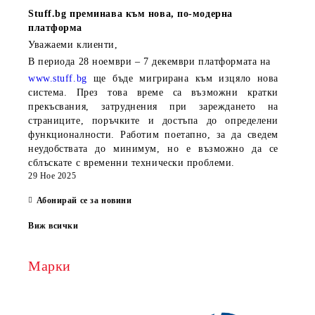
Stuff.bg
преминава към нова, по-модерна
платформа
Уважаеми клиенти,
В периода
28 ноември – 7 декември
платформата на
www.stuff.bg
ще бъде мигрирана към изцяло нова
система. През това време са възможни кратки
прекъсвания, затруднения при зареждането на
страниците, поръчките и достъпа до определени
функционалности. Работим поетапно, за да сведем
неудобствата до минимум, но е възможно да се
сблъскате с временни технически проблеми.
29 Ное 2025
Абонирай се за новини
Виж всички
Марки