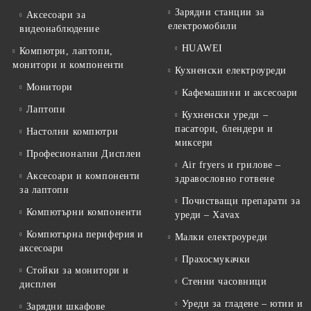
Зарядни станции за
Аксесоари за
електромобили
видеонаблюдение
HUAWEI
Компютри, лаптопи,
монитори и компоненти
Кухненски електроуреди
Монитори
Кафемашини и аксесоари
Лаптопи
Кухненски уреди –
пасатори, блендери и
Настолни компютри
миксери
Професионални Дисплеи
Air fryers и грилове –
Аксесоари и компоненти
здравословно готвене
за лаптопи
Почистващи препарати за
Компютърни компоненти
уреди – Xavax
Компютърна периферия и
Малки електроуреди
аксесоари
Прахосмукачки
Стойки за монитори и
Стенни часовници
дисплеи
Уреди за гладене – ютии и
Зарядни шкафове