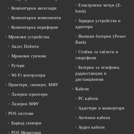
Електронни четци (E-
Компютърни аксесоари
book)
Компютърни компоненти
Зарядни устройства и
адаптери
Компютърна периферия
Външни батерии (Power
Мрежови устройства
Bank)
Аксес Пойнти
Стойки за таблети и
Мрежови суичове
смартфони
Рутери
Батерии за телефони,
радиостанции и
Wi-Fi контролери
дистанционни
Принтери, скенери, МФУ
Кабели
Лазерни принтери
PC кабели
Лазерни МФУ
Адаптери и конвертори
POS системи
Антенни кабели
Баркод скенери
Аудио кабели
POS Монитори