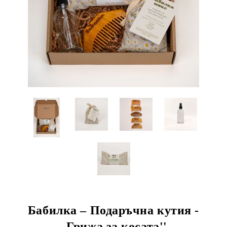
Бабилка – Подаръчна кутия -
,,Грижа за косата''