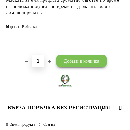
Маската за очи предлага ароматно бягство по време
на почивка в офиса, по време на дълъг път или за
домашен релакс.
Марка:
Бабилка
Добави в желани
БЪРЗА ПОРЪЧКА БЕЗ РЕГИСТРАЦИЯ
САМО ПОПЪЛНЕТЕ 3 ПОЛЕТА
Оцени продукта
Сравни