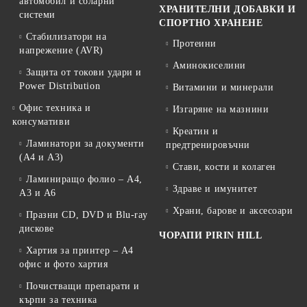
автомобил и соларни
ХРАНИТЕЛНИ ДОБАВКИ И
системи
СПОРТНО ХРАНЕНЕ
Стабилизатори на
Протеини
напрежение (AVR)
Аминокиселини
Защита от токови удари и
Power Distribution
Витамини и минерали
Офис техника и
Изгаряне на мазнини
консумативи
Креатин и
Ламинатори за документи
предтренировъчни
(A4 и A3)
Стави, кости и колаген
Ламиниращо фолио – A4,
Здраве и имунитет
A3 и A6
Храни, барове и аксесоари
Празни CD, DVD и Blu-ray
дискове
ЧОРАПИ PIRIN HILL
Хартия за принтер – A4
офис и фото хартия
Почистващи препарати и
кърпи за техника