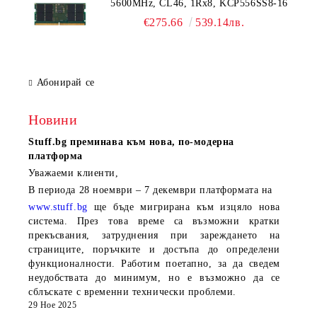
5600MHz, CL46, 1Rx8, KCP556SS8-16
€275.66
539.14лв.
Абонирай се
Новини
Stuff.bg
преминава към нова, по-модерна
платформа
Уважаеми клиенти,
В периода
28 ноември – 7 декември
платформата на
www.stuff.bg
ще бъде мигрирана към изцяло нова
система. През това време са възможни кратки
прекъсвания, затруднения при зареждането на
страниците, поръчките и достъпа до определени
функционалности. Работим поетапно, за да сведем
неудобствата до минимум, но е възможно да се
сблъскате с временни технически проблеми.
29 Ное 2025