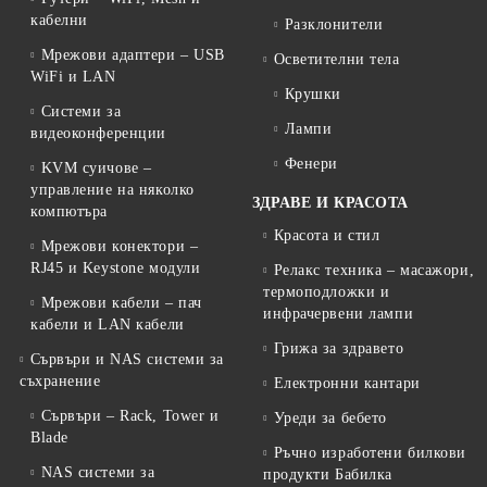
кабелни
Разклонители
Мрежови адаптери – USB
Осветителни тела
WiFi и LAN
Крушки
Системи за
Лампи
видеоконференции
Фенери
KVM суичове –
управление на няколко
ЗДРАВЕ И КРАСОТА
компютъра
Красота и стил
Мрежови конектори –
RJ45 и Keystone модули
Релакс техника – масажори,
термоподложки и
Мрежови кабели – пач
инфрачервени лампи
кабели и LAN кабели
Грижа за здравето
Сървъри и NAS системи за
съхранение
Електронни кантари
Сървъри – Rack, Tower и
Уреди за бебето
Blade
Ръчно изработени билкови
NAS системи за
продукти Бабилка