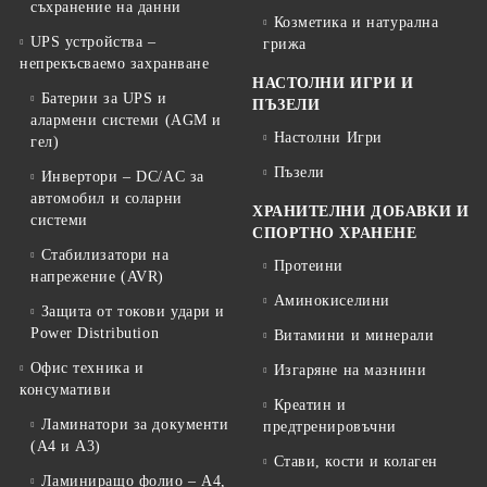
съхранение на данни
Козметика и натурална
UPS устройства –
грижа
непрекъсваемо захранване
НАСТОЛНИ ИГРИ И
Батерии за UPS и
ПЪЗЕЛИ
алармени системи (AGM и
Настолни Игри
гел)
Пъзели
Инвертори – DC/AC за
автомобил и соларни
ХРАНИТЕЛНИ ДОБАВКИ И
системи
СПОРТНО ХРАНЕНЕ
Стабилизатори на
Протеини
напрежение (AVR)
Аминокиселини
Защита от токови удари и
Power Distribution
Витамини и минерали
Офис техника и
Изгаряне на мазнини
консумативи
Креатин и
Ламинатори за документи
предтренировъчни
(A4 и A3)
Стави, кости и колаген
Ламиниращо фолио – A4,