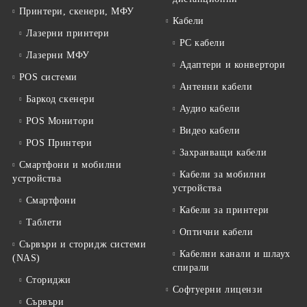
Принтери, скенери, МФУ
Кабели
Лазерни принтери
PC кабели
Лазерни МФУ
Адаптери и конвертори
POS системи
Антенни кабели
Баркод скенери
Аудио кабели
POS Монитори
Видео кабели
POS Принтери
Захранващи кабели
Смартфони и мобилни
Кабели за мобилни
устройства
устройства
Смартфони
Кабели за принтери
Таблети
Оптични кабели
Сървъри и сторидж системи
Кабелни канали и шлаух
(NAS)
спирали
Сториджи
Софтуерни лицензи
Сървъри