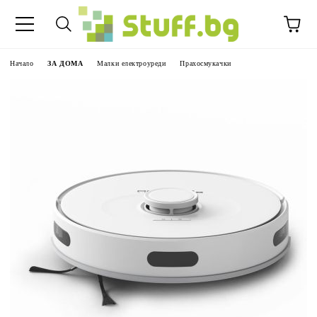
Начало
ЗА ДОМА
Малки електроуреди
Прахосмукачки