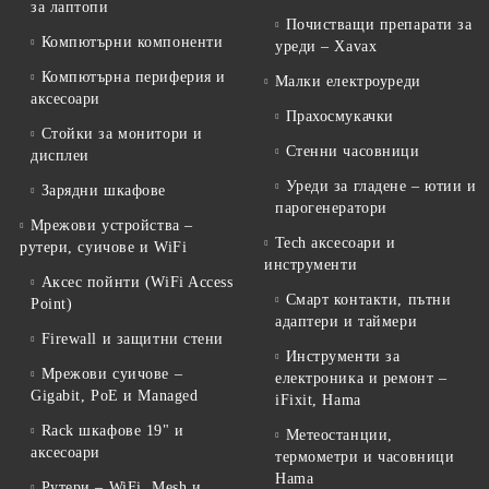
за лаптопи
Почистващи препарати за
Компютърни компоненти
уреди – Xavax
Компютърна периферия и
Малки електроуреди
аксесоари
Прахосмукачки
Стойки за монитори и
Стенни часовници
дисплеи
Уреди за гладене – ютии и
Зарядни шкафове
парогенератори
Мрежови устройства –
Tech аксесоари и
рутери, суичове и WiFi
инструменти
Аксес пойнти (WiFi Access
Смарт контакти, пътни
Point)
адаптери и таймери
Firewall и защитни стени
Инструменти за
Мрежови суичове –
електроника и ремонт –
Gigabit, PoE и Managed
iFixit, Hama
Rack шкафове 19" и
Метеостанции,
аксесоари
термометри и часовници
Hama
Рутери – WiFi, Mesh и