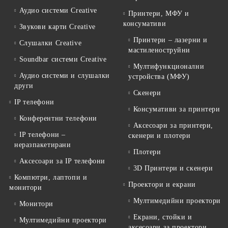
Аудио системи Creative
Принтери, МФУ и
консумативи
Звукови карти Creative
Принтери – лазерни и
Слушалки Creative
мастиленоструйни
Soundbar системи Creative
Мултифункционални
Аудио системи и слушалки
устройства (МФУ)
други
Скенери
IP телефони
Консумативи за принтери
Конферентни телефони
Аксесоари за принтери,
IP телефони –
скенери и плотери
неразпакетирани
Плотери
Аксесоари за IP телефони
3D Принтери и скенери
Компютри, лаптопи и
Проектори и екрани
монитори
Мултимедийни проектори
Монитори
Екрани, стойки и
Мултимедийни проектори
аксесоари за проектори