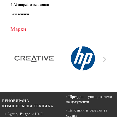
Абонирай се за новини
Виж всички
Марки
Шредери – унищожители
РЕНОВИРАНА
на документи
КОМПЮТЪРНА ТЕХНИКА
Гилотини и резачки за
Аудио, Видео и Hi-Fi
хартия