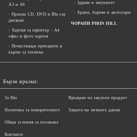
Здраве и имунитет
A3 и A6
Храни, барове и аксесоари
Празни CD, DVD и Blu-ray
дискове
ЧОРАПИ PIRIN HILL
Хартия за принтер – A4
офис и фото хартия
Почистващи препарати и
кърпи за техника
Бързи връзки:
За Нас
Връщане на закупен продукт
Политика за поверителност
Защита на личните данни
Общи условия за ползване
Контакти