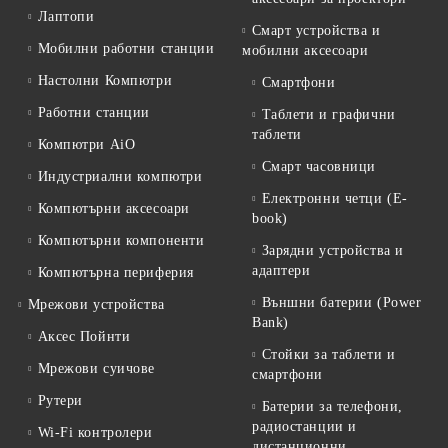
Лаптопи
Смарт устройства и
Мобилни работни станции
мобилни аксесоари
Настолни Компютри
Смартфони
Работни станции
Таблети и графични
таблети
Компютри AiO
Смарт часовници
Индустриални компютри
Електронни четци (E-
Компютърни аксесоари
book)
Компютърни компоненти
Зарядни устройства и
адаптери
Компютърна периферия
Външни батерии (Power
Мрежови устройства
Bank)
Аксес Пойнти
Стойки за таблети и
Мрежови суичове
смартфони
Рутери
Батерии за телефони,
радиостанции и
Wi-Fi контролери
дистанционни