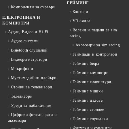
ГЕЙМИНГ
Компоненти за сървъри
Конзоли
ЕЛЕКТРОНИКА И
VR очила
КОМПЮТРИ
Волани и педали за sim
Аудио, Видео и Hi-Fi
racing
Аудио системи
Аксесоари за sim racing
Bluetooth слушалки
Геймпади и контролери
Видеорегистратори
Гейминг бюра
Микрофони
Гейминг компютри
Мултимедийни плейъри
Гейминг клавиатури
Стойки за телевизори
Гейминг мишки
Телевизори
Гейминг падове
Уреди за наблюдение
Гейминг столове
Цифрови фотоапарати и
Гейминг слушалки
аксесоари
Фигурки и сувенири