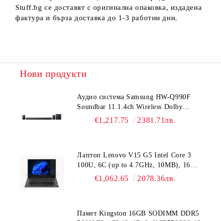
Stuff.bg се доставят с оригинална опаковка, издадена
фактура и бърза доставка до 1-3 работни дни.
Нови продукти
Аудио система Samsung HW-Q990F
Soundbar 11.1.4ch Wireless Dolby
Atmos Model 2025 Black
€1,217.75
2381.71лв.
Лаптоп Lenovo V15 G5 Intel Core 3
100U, 6C (up to 4.7GHz, 10MB), 16GB
DDR5-5200, 512GB SSD, 15.6" FHD
€1,062.65
2078.36лв.
(1920x1080) IPS AG, Intel UHD
Graphics, HD 720p Cam, WLAN, BT, 3
cell, DOS, 3Y CCI
Памет Kingston 16GB SODIMM DDR5