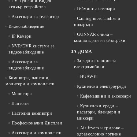
TV Тунери и Видео
кепчър устройства
Гейминг аксесоари
Аксесоари за телевизор
Gaming merchandise и
подаръци
Видеонаблюдение
GUNNAR очила –
IP Камери
компютърни и геймърски
NVR/DVR системи за
ЗА ДОМА
видеонаблюдение
Зарядни станции за
Аксесоари за
електромобили
видеонаблюдение
HUAWEI
Компютри, лаптопи,
монитори и компоненти
Кухненски електроуреди
Монитори
Кафемашини и аксесоари
Лаптопи
Кухненски уреди –
пасатори, блендери и
Настолни компютри
миксери
Професионални Дисплеи
Air fryers и грилове –
Аксесоари и компоненти
здравословно готвене