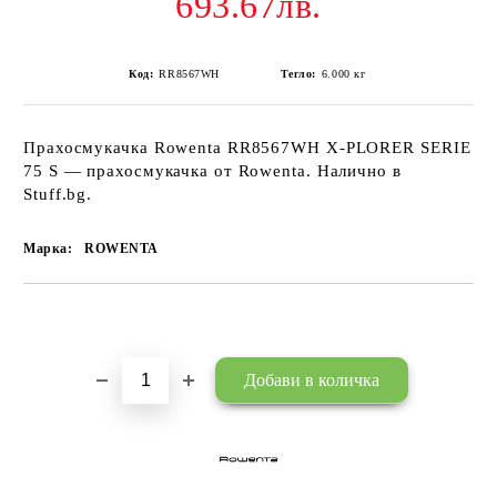
693.67лв.
Код:
RR8567WH
Тегло:
6.000
кг
Прахосмукачка Rowenta RR8567WH X-PLORER SERIE
75 S — прахосмукачка от Rowenta. Налично в
Stuff.bg.
Марка:
ROWENTA
Добави в желани