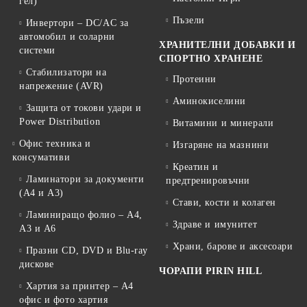
гел)
Пъзели
Инвертори – DC/AC за
автомобил и соларни
ХРАНИТЕЛНИ ДОБАВКИ И
системи
СПОРТНО ХРАНЕНЕ
Стабилизатори на
Протеини
напрежение (AVR)
Аминокиселини
Защита от токови удари и
Power Distribution
Витамини и минерали
Офис техника и
Изгаряне на мазнини
консумативи
Креатин и
Ламинатори за документи
предтренировъчни
(A4 и A3)
Стави, кости и колаген
Ламиниращо фолио – A4,
Здраве и имунитет
A3 и A6
Храни, барове и аксесоари
Празни CD, DVD и Blu-ray
дискове
ЧОРАПИ PIRIN HILL
Хартия за принтер – A4
офис и фото хартия