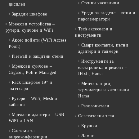
Стенни часовници
дисплеи
Уреди за гладене – ютии и
Зарядни шкафове
парогенератори
Мрежови устройства –
Tech аксесоари и
рутери, суичове и WiFi
инструменти
Аксес пойнти (WiFi Access
Смарт контакти, пътни
Point)
адаптери и таймери
Firewall и защитни стени
Инструменти за
Мрежови суичове –
електроника и ремонт –
Gigabit, PoE и Managed
iFixit, Hama
Rack шкафове 19" и
Метеостанции,
аксесоари
термометри и часовници
Hama
Рутери – WiFi, Mesh и
кабелни
Разклонители
Мрежови адаптери – USB
Осветителни тела
WiFi и LAN
Крушки
Системи за
Лампи
видеоконференции