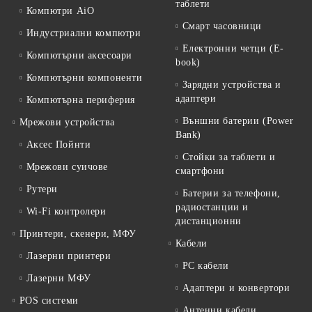
таблети
Компютри AiO
Смарт часовници
Индустриални компютри
Електронни четци (E-
Компютърни аксесоари
book)
Компютърни компоненти
Зарядни устройства и
адаптери
Компютърна периферия
Външни батерии (Power
Мрежови устройства
Bank)
Аксес Пойнти
Стойки за таблети и
Мрежови суичове
смартфони
Рутери
Батерии за телефони,
радиостанции и
Wi-Fi контролери
дистанционни
Принтери, скенери, МФУ
Кабели
Лазерни принтери
PC кабели
Лазерни МФУ
Адаптери и конвертори
POS системи
Антенни кабели