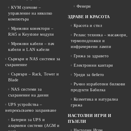
Фенери
KVM суичове –
управление на няколко
ЗДРАВЕ И КРАСОТА
компютъра
Красота и стил
Мрежови конектори –
RJ45 и Keystone модули
Релакс техника – масажори,
термоподложки и
Мрежови кабели – пач
инфрачервени лампи
кабели и LAN кабели
Грижа за здравето
Сървъри и NAS системи за
съхранение
Електронни кантари
Сървъри – Rack, Tower и
Уреди за бебето
Blade
Ръчно изработени билкови
NAS системи за
продукти Бабилка
съхранение на данни
Козметика и натурална
UPS устройства –
грижа
непрекъсваемо захранване
НАСТОЛНИ ИГРИ И
Батерии за UPS и
ПЪЗЕЛИ
алармени системи (AGM и
Настолни Игри