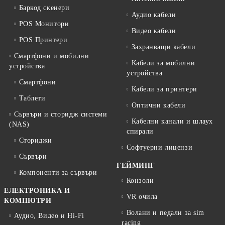
Баркод скенери
Аудио кабели
POS Монитори
Видео кабели
POS Принтери
Захранващи кабели
Смартфони и мобилни
Кабели за мобилни
устройства
устройства
Смартфони
Кабели за принтери
Таблети
Оптични кабели
Сървъри и сторидж системи
Кабелни канали и шлаух
(NAS)
спирали
Сториджи
Софтуерни лицензи
Сървъри
ГЕЙМИНГ
Компоненти за сървъри
Конзоли
ЕЛЕКТРОНИКА И
VR очила
КОМПЮТРИ
Волани и педали за sim
Аудио, Видео и Hi-Fi
racing