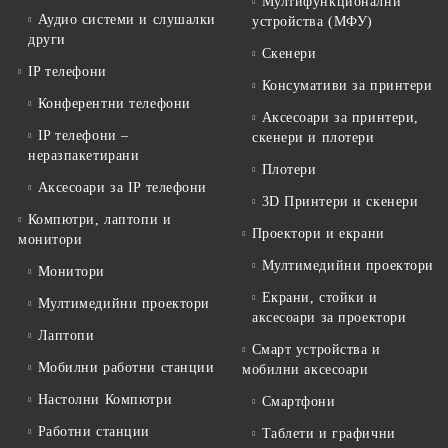
Мултифункционални
Аудио системи и слушалки
устройства (МФУ)
други
Скенери
IP телефони
Консумативи за принтери
Конферентни телефони
Аксесоари за принтери,
IP телефони –
скенери и плотери
неразпакетирани
Плотери
Аксесоари за IP телефони
3D Принтери и скенери
Компютри, лаптопи и
Проектори и екрани
монитори
Мултимедийни проектори
Монитори
Екрани, стойки и
Мултимедийни проектори
аксесоари за проектори
Лаптопи
Смарт устройства и
Мобилни работни станции
мобилни аксесоари
Настолни Компютри
Смартфони
Работни станции
Таблети и графични