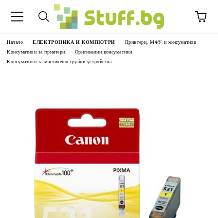
Начало
ЕЛЕКТРОНИКА И КОМПЮТРИ
Принтери, МФУ и консумативи
Консумативи за принтери
Оригинални консумативи
Консумативи за мастиленоструйни устройства