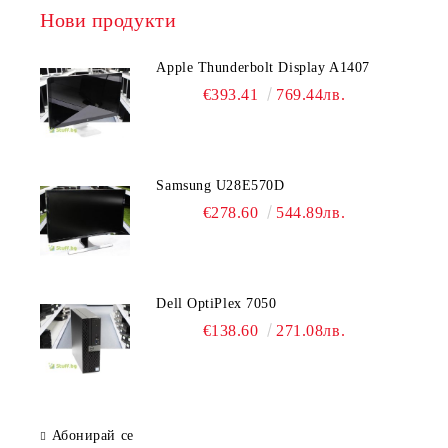
Нови продукти
Apple Thunderbolt Display A1407
€393.41
769.44лв.
Samsung U28E570D
€278.60
544.89лв.
Dell OptiPlex 7050
€138.60
271.08лв.
Абонирай се