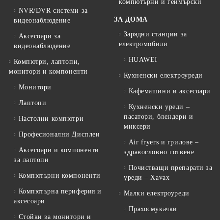
компютърни и геймърски
NVR/DVR системи за
ЗА ДОМА
видеонаблюдение
Зарядни станции за
Аксесоари за
електромобили
видеонаблюдение
HUAWEI
Компютри, лаптопи,
монитори и компоненти
Кухненски електроуреди
Монитори
Кафемашини и аксесоари
Лаптопи
Кухненски уреди –
пасатори, блендери и
Настолни компютри
миксери
Професионални Дисплеи
Air fryers и грилове –
Аксесоари и компоненти
здравословно готвене
за лаптопи
Почистващи препарати за
Компютърни компоненти
уреди – Xavax
Компютърна периферия и
Малки електроуреди
аксесоари
Прахосмукачки
Стойки за монитори и