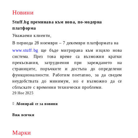
Новини
Stuff.bg
преминава към нова, по-модерна
платформа
Уважаеми клиенти,
В периода
28 ноември – 7 декември
платформата на
www.stuff.bg
ще бъде мигрирана към изцяло нова
система. През това време са възможни кратки
прекъсвания, затруднения при зареждането на
страниците, поръчките и достъпа до определени
функционалности. Работим поетапно, за да сведем
неудобствата до минимум, но е възможно да се
сблъскате с временни технически проблеми.
29 Ное 2025
Абонирай се за новини
Виж всички
Марки