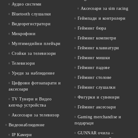
Аудио системи
Аксесоари за sim racing
Bluetooth слушалки
Геймпади и контролери
Видеорегистратори
Гейминг бюра
Микрофони
Гейминг компютри
Мултимедийни плейъри
Гейминг клавиатури
Стойки за телевизори
Гейминг мишки
Телевизори
Гейминг падове
Уреди за наблюдение
Гейминг столове
Цифрови фотоапарати и
Гейминг слушалки
аксесоари
Фигурки и сувенири
TV Тунери и Видео
кепчър устройства
Гейминг аксесоари
Аксесоари за телевизор
Gaming merchandise и
подаръци
Видеонаблюдение
GUNNAR очила –
IP Камери