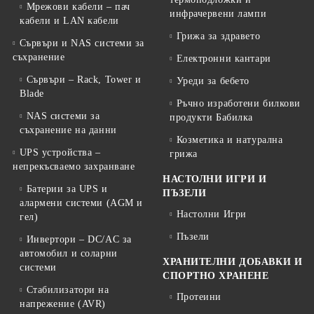
Мрежови кабели – пач
инфрачервени лампи
кабели и LAN кабели
Грижа за здравето
Сървъри и NAS системи за
съхранение
Електронни кантари
Сървъри – Rack, Tower и
Уреди за бебето
Blade
Ръчно изработени билкови
NAS системи за
продукти Бабилка
съхранение на данни
Козметика и натурална
UPS устройства –
грижа
непрекъсваемо захранване
НАСТОЛНИ ИГРИ И
Батерии за UPS и
ПЪЗЕЛИ
алармени системи (AGM и
Настолни Игри
гел)
Пъзели
Инвертори – DC/AC за
автомобил и соларни
ХРАНИТЕЛНИ ДОБАВКИ И
системи
СПОРТНО ХРАНЕНЕ
Стабилизатори на
Протеини
напрежение (AVR)