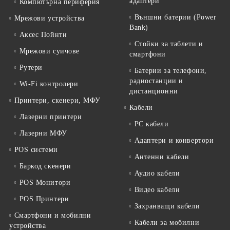
адаптери
Компютърна периферия
Външни батерии (Power
Мрежови устройства
Bank)
Аксес Пойнти
Стойки за таблети и
Мрежови суичове
смартфони
Рутери
Батерии за телефони,
радиостанции и
Wi-Fi контролери
дистанционни
Принтери, скенери, МФУ
Кабели
Лазерни принтери
PC кабели
Лазерни МФУ
Адаптери и конвертори
POS системи
Антенни кабели
Баркод скенери
Аудио кабели
POS Монитори
Видео кабели
POS Принтери
Захранващи кабели
Смартфони и мобилни
Кабели за мобилни
устройства