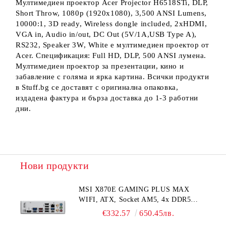
Мултимедиен проектор Acer Projector H6518STi, DLP,
Short Throw, 1080p (1920x1080), 3,500 ANSI Lumens,
10000:1, 3D ready, Wireless dongle included, 2xHDMI,
VGA in, Audio in/out, DC Out (5V/1A,USB Type A),
RS232, Speaker 3W, White е мултимедиен проектор от
Acer. Спецификация: Full HD, DLP, 500 ANSI лумена.
Мултимедиен проектор за презентации, кино и
забавление с голяма и ярка картина. Всички продукти
в Stuff.bg се доставят с оригинална опаковка,
издадена фактура и бърза доставка до 1-3 работни
дни.
Нови продукти
MSI X870E GAMING PLUS MAX
WIFI, ATX, Socket AM5, 4x DDR5
Dual Channel DDR5 up to
€332.57
650.45лв.
8200(OC)MHz, 3x PCIe x16 slot, 3x