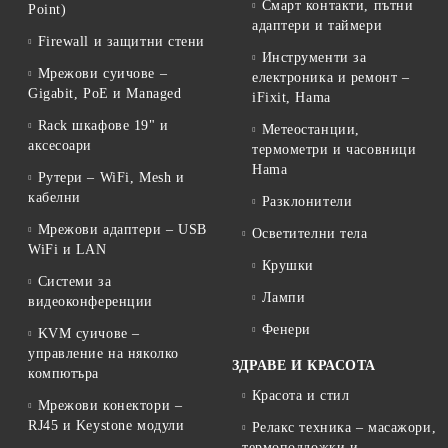
Смарт контакти, пътни
Point)
адаптери и таймери
Firewall и защитни стени
Инструменти за
Мрежови суичове –
електроника и ремонт –
Gigabit, PoE и Managed
iFixit, Hama
Rack шкафове 19" и
Метеостанции,
аксесоари
термометри и часовници
Hama
Рутери – WiFi, Mesh и
кабелни
Разклонители
Мрежови адаптери – USB
Осветителни тела
WiFi и LAN
Крушки
Системи за
Лампи
видеоконференции
Фенери
KVM суичове –
управление на няколко
ЗДРАВЕ И КРАСОТА
компютъра
Красота и стил
Мрежови конектори –
RJ45 и Keystone модули
Релакс техника – масажори,
термоподложки и