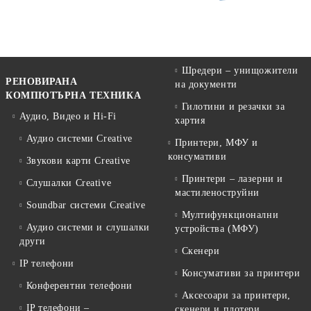
Шредери – унищожители
РЕНОВИРАНА
на документи
КОМПЮТЪРНА ТЕХНИКА
Гилотини и резачки за
Аудио, Видео и Hi-Fi
хартия
Аудио системи Creative
Принтери, МФУ и
консумативи
Звукови карти Creative
Принтери – лазерни и
Слушалки Creative
мастиленоструйни
Soundbar системи Creative
Мултифункционални
Аудио системи и слушалки
устройства (МФУ)
други
Скенери
IP телефони
Консумативи за принтери
Конферентни телефони
Аксесоари за принтери,
IP телефони –
скенери и плотери