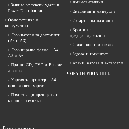
Аминокиселини
Защита от токови удари и
Power Distribution
Витамини и минерали
Офис техника и
Изгаряне на мазнини
консумативи
Креатин и
Ламинатори за документи
предтренировъчни
(A4 и A3)
Стави, кости и колаген
Ламиниращо фолио – A4,
Здраве и имунитет
A3 и A6
Храни, барове и аксесоари
Празни CD, DVD и Blu-ray
дискове
ЧОРАПИ PIRIN HILL
Хартия за принтер – A4
офис и фото хартия
Почистващи препарати и
кърпи за техника
Бързи връзки: