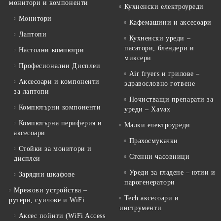
монитори и компоненти
Кухненски електроуреди
Монитори
Кафемашини и аксесоари
Лаптопи
Кухненски уреди –
пасатори, блендери и
Настолни компютри
миксери
Професионални Дисплеи
Air fryers и грилове –
Аксесоари и компоненти
здравословно готвене
за лаптопи
Почистващи препарати за
Компютърни компоненти
уреди – Xavax
Компютърна периферия и
Малки електроуреди
аксесоари
Прахосмукачки
Стойки за монитори и
Стенни часовници
дисплеи
Уреди за гладене – ютии и
Зарядни шкафове
парогенератори
Мрежови устройства –
Tech аксесоари и
рутери, суичове и WiFi
инструменти
Аксес пойнти (WiFi Access