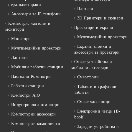
неразпакетирани
Плотери
Аксесоари за IP телефони
3D Принтери и скенери
Компютри, лаптопи и
Проектори и екрани
монитори
Мултимедийни проектори
Монитори
Екрани, стойки и
Мултимедийни проектори
аксесоари за проектори
Лаптопи
Смарт устройства и
Мобилни работни станции
мобилни аксесоари
Настолни Компютри
Смартфони
Работни станции
Таблети и графични
таблети
Компютри AiO
Смарт часовници
Индустриални компютри
Електронни четци (E-
Компютърни аксесоари
book)
Компютърни компоненти
Зарядни устройства и