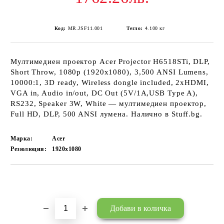
Код:
MR.JSF11.001
Тегло:
4.100
кг
Мултимедиен проектор Acer Projector H6518STi, DLP,
Short Throw, 1080p (1920x1080), 3,500 ANSI Lumens,
10000:1, 3D ready, Wireless dongle included, 2xHDMI,
VGA in, Audio in/out, DC Out (5V/1A,USB Type A),
RS232, Speaker 3W, White — мултимедиен проектор,
Full HD, DLP, 500 ANSI лумена. Налично в Stuff.bg.
Марка:
Acer
Резюлюция:
1920x1080
Добави в желани