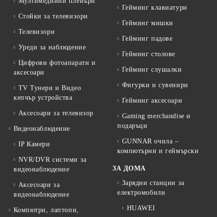
Мултимедийни плейъри
Гейминг клавиатури
Стойки за телевизори
Гейминг мишки
Телевизори
Гейминг падове
Уреди за наблюдение
Гейминг столове
Цифрови фотоапарати и
Гейминг слушалки
аксесоари
Фигурки и сувенири
TV Тунери и Видео
кепчър устройства
Гейминг аксесоари
Аксесоари за телевизор
Gaming merchandise и
подаръци
Видеонаблюдение
GUNNAR очила –
IP Камери
компютърни и геймърски
NVR/DVR системи за
ЗА ДОМА
видеонаблюдение
Зарядни станции за
Аксесоари за
електромобили
видеонаблюдение
HUAWEI
Компютри, лаптопи,