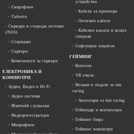
устройства
Смартфони
Кабели за принтери
Таблети
Оптични кабели
Сървъри и сторидж системи
Кабелни канали и шлаух
(NAS)
спирали
Сториджи
Софтуерни лицензи
Сървъри
ГЕЙМИНГ
Компоненти за сървъри
Конзоли
ЕЛЕКТРОНИКА И
VR очила
КОМПЮТРИ
Волани и педали за sim
Аудио, Видео и Hi-Fi
racing
Аудио системи
Аксесоари за sim racing
Bluetooth слушалки
Геймпади и контролери
Видеорегистратори
Гейминг бюра
Микрофони
Гейминг компютри