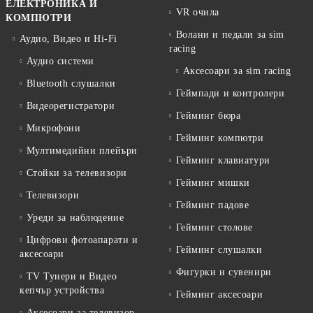
ЕЛЕКТРОНИКА И
VR очила
КОМПЮТРИ
Волани и педали за sim
Аудио, Видео и Hi-Fi
racing
Аудио системи
Аксесоари за sim racing
Bluetooth слушалки
Геймпади и контролери
Видеорегистратори
Гейминг бюра
Микрофони
Гейминг компютри
Мултимедийни плейъри
Гейминг клавиатури
Стойки за телевизори
Гейминг мишки
Телевизори
Гейминг падове
Уреди за наблюдение
Гейминг столове
Цифрови фотоапарати и
Гейминг слушалки
аксесоари
Фигурки и сувенири
TV Тунери и Видео
кепчър устройства
Гейминг аксесоари
Аксесоари за телевизор