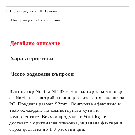
САМО ПОПЪЛНЕТЕ 3 ПОЛЕТА
Оцени продукта
Сравни
Информация за Съответствие
Детайлно описание
Ние ще се свържем с вас в рамките на работния ден.
Характеристики
Често задавани въпроси
Вентилатор Noctua NF-B9 е вентилатор за компютър
от Noctua — австрийски лидер в тихото охлаждане за
PC. Предлага размер 92mm. Осигурява ефективно и
тихо охлаждане на компютърната кутия и
компонентите. Всички продукти в Stuff.bg се
доставят с оригинална опаковка, издадена фактура и
бърза доставка до 1-3 работни дни.