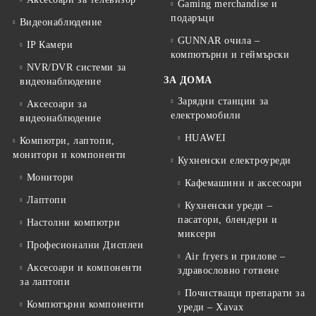
Gaming merchandise и
подаръци
Видеонаблюдение
GUNNAR очила –
IP Камери
компютърни и геймърски
NVR/DVR системи за
ЗА ДОМА
видеонаблюдение
Зарядни станции за
Аксесоари за
електромобили
видеонаблюдение
HUAWEI
Компютри, лаптопи,
монитори и компоненти
Кухненски електроуреди
Монитори
Кафемашини и аксесоари
Лаптопи
Кухненски уреди –
пасатори, блендери и
Настолни компютри
миксери
Професионални Дисплеи
Air fryers и грилове –
Аксесоари и компоненти
здравословно готвене
за лаптопи
Почистващи препарати за
Компютърни компоненти
уреди – Xavax