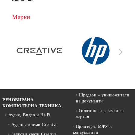
Марки
Шредери – унищожители
РЕНОВИРАНА
на документи
КОМПЮТЪРНА ТЕХНИКА
Гилотини и резачки за
Аудио, Видео и Hi-Fi
хартия
Аудио системи Creative
Принтери, МФУ и
консумативи
Звукови карти Creative