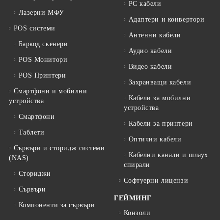
PC кабели
Лазерни МФУ
Адаптери и конвертори
POS системи
Антенни кабели
Баркод скенери
Аудио кабели
POS Монитори
Видео кабели
POS Принтери
Захранващи кабели
Смартфони и мобилни
Кабели за мобилни
устройства
устройства
Смартфони
Кабели за принтери
Таблети
Оптични кабели
Сървъри и сторидж системи
Кабелни канали и шлаух
(NAS)
спирали
Сториджи
Софтуерни лицензи
Сървъри
ГЕЙМИНГ
Компоненти за сървъри
Конзоли