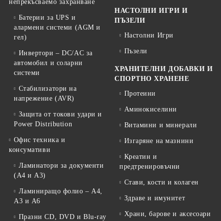
непрекъсваемо захранване
НАСТОЛНИ ИГРИ И
Батерии за UPS и
ПЪЗЕЛИ
алармени системи (AGM и
Настолни Игри
гел)
Пъзели
Инвертори – DC/AC за
автомобил и соларни
ХРАНИТЕЛНИ ДОБАВКИ И
системи
СПОРТНО ХРАНЕНЕ
Стабилизатори на
Протеини
напрежение (AVR)
Аминокиселини
Защита от токови удари и
Power Distribution
Витамини и минерали
Офис техника и
Изгаряне на мазнини
консумативи
Креатин и
Ламинатори за документи
предтренировъчни
(A4 и A3)
Стави, кости и колаген
Ламиниращо фолио – A4,
Здраве и имунитет
A3 и A6
Храни, барове и аксесоари
Празни CD, DVD и Blu-ray