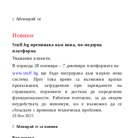
HDMI, VGA, 7.1 HD Audio, 2.5G
LAN, 3Y
Абонирай се
Новини
Stuff.bg
преминава към нова, по-модерна
платформа
Уважаеми клиенти,
В периода
28 ноември – 7 декември
платформата на
www.stuff.bg
ще бъде мигрирана към изцяло нова
система. През това време са възможни кратки
прекъсвания, затруднения при зареждането на
страниците, поръчките и достъпа до определени
функционалности. Работим поетапно, за да сведем
неудобствата до минимум, но е възможно да се
сблъскате с временни технически проблеми.
29 Ное 2025
Абонирай се за новини
Виж всички