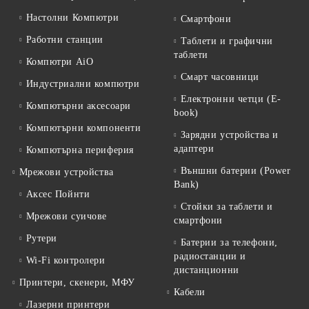
Настолни Компютри
Смартфони
Работни станции
Таблети и графични
таблети
Компютри AiO
Смарт часовници
Индустриални компютри
Електронни четци (E-
Компютърни аксесоари
book)
Компютърни компоненти
Зарядни устройства и
адаптери
Компютърна периферия
Външни батерии (Power
Мрежови устройства
Bank)
Аксес Пойнти
Стойки за таблети и
Мрежови суичове
смартфони
Рутери
Батерии за телефони,
радиостанции и
Wi-Fi контролери
дистанционни
Принтери, скенери, МФУ
Кабели
Лазерни принтери