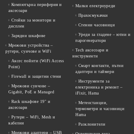
Компютърна периферия и
Малки електроуреди
аксесоари
Прахосмукачки
Стойки за монитори и
Стенни часовници
дисплеи
Уреди за гладене – ютии и
Зарядни шкафове
парогенератори
Мрежови устройства –
Tech аксесоари и
рутери, суичове и WiFi
инструменти
Аксес пойнти (WiFi Access
Смарт контакти, пътни
Point)
адаптери и таймери
Firewall и защитни стени
Инструменти за
Мрежови суичове –
електроника и ремонт –
Gigabit, PoE и Managed
iFixit, Hama
Rack шкафове 19" и
Метеостанции,
аксесоари
термометри и часовници
Hama
Рутери – WiFi, Mesh и
кабелни
Разклонители
Мрежови адаптери – USB
Осветителни тела