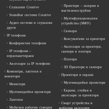
Принтери – лазерни и
Слушалки Creative
мастиленоструйни
Soundbar системи Creative
Мултифункционални
Аудио системи и слушалки
устройства (МФУ)
други
Скенери
IP телефони
Консумативи за принтери
Конферентни телефони
Аксесоари за принтери,
IP телефони –
скенери и плотери
неразпакетирани
Плотери
Аксесоари за IP телефони
3D Принтери и скенери
Компютри, лаптопи и
Проектори и екрани
монитори
Мултимедийни проектори
Монитори
Екрани, стойки и
Мултимедийни проектори
аксесоари за проектори
Лаптопи
Смарт устройства и
Мобилни работни станции
мобилни аксесоари