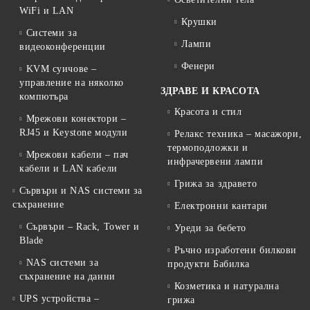
WiFi и LAN
Крушки
Системи за
Лампи
видеоконференции
Фенери
KVM суичове –
управление на няколко
ЗДРАВЕ И КРАСОТА
компютъра
Красота и стил
Мрежови конектори –
RJ45 и Keystone модули
Релакс техника – масажори,
термоподложки и
Мрежови кабели – пач
инфрачервени лампи
кабели и LAN кабели
Грижа за здравето
Сървъри и NAS системи за
съхранение
Електронни кантари
Сървъри – Rack, Tower и
Уреди за бебето
Blade
Ръчно изработени билкови
NAS системи за
продукти Бабилка
съхранение на данни
Козметика и натурална
UPS устройства –
грижа