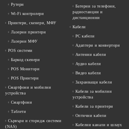
Рутери
Батерии за телефони,
радиостанции и
Wi-Fi контролери
дистанционни
Принтери, скенери, МФУ
Кабели
Лазерни принтери
PC кабели
Лазерни МФУ
Адаптери и конвертори
POS системи
Антенни кабели
Баркод скенери
Аудио кабели
POS Монитори
Видео кабели
POS Принтери
Захранващи кабели
Смартфони и мобилни
Кабели за мобилни
устройства
устройства
Смартфони
Кабели за принтери
Таблети
Оптични кабели
Сървъри и сторидж системи
Кабелни канали и шлаух
(NAS)