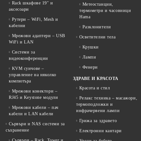
Rack шкафове 19" и
Метеостанции,
аксесоари
термометри и часовници
Hama
Рутери – WiFi, Mesh и
кабелни
Разклонители
Мрежови адаптери – USB
Осветителни тела
WiFi и LAN
Крушки
Системи за
Лампи
видеоконференции
Фенери
KVM суичове –
управление на няколко
ЗДРАВЕ И КРАСОТА
компютъра
Красота и стил
Мрежови конектори –
RJ45 и Keystone модули
Релакс техника – масажори,
термоподложки и
Мрежови кабели – пач
инфрачервени лампи
кабели и LAN кабели
Грижа за здравето
Сървъри и NAS системи за
съхранение
Електронни кантари
Сървъри – Rack, Tower и
Уреди за бебето