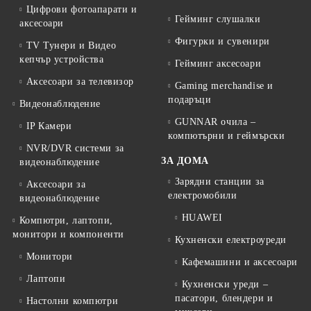
Цифрови фотоапарати и
Гейминг слушалки
аксесоари
Фигурки и сувенири
TV Тунери и Видео
кепчър устройства
Гейминг аксесоари
Аксесоари за телевизор
Gaming merchandise и
подаръци
Видеонаблюдение
GUNNAR очила –
IP Камери
компютърни и геймърски
NVR/DVR системи за
ЗА ДОМА
видеонаблюдение
Зарядни станции за
Аксесоари за
електромобили
видеонаблюдение
HUAWEI
Компютри, лаптопи,
монитори и компоненти
Кухненски електроуреди
Монитори
Кафемашини и аксесоари
Лаптопи
Кухненски уреди –
пасатори, блендери и
Настолни компютри