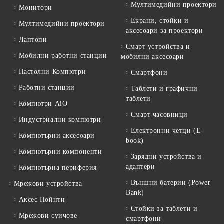
Мултимедийни проектори
Монитори
Екрани, стойки и
Мултимедийни проектори
аксесоари за проектори
Лаптопи
Смарт устройства и
Мобилни работни станции
мобилни аксесоари
Настолни Компютри
Смартфони
Работни станции
Таблети и графични
таблети
Компютри AiO
Смарт часовници
Индустриални компютри
Електронни четци (E-
Компютърни аксесоари
book)
Компютърни компоненти
Зарядни устройства и
адаптери
Компютърна периферия
Външни батерии (Power
Мрежови устройства
Bank)
Аксес Пойнти
Стойки за таблети и
Мрежови суичове
смартфони