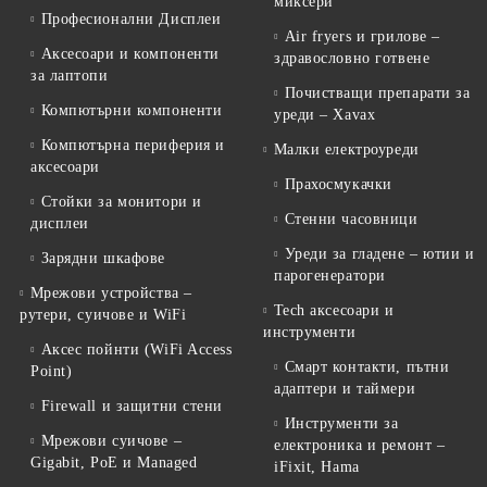
миксери
Професионални Дисплеи
Air fryers и грилове –
Аксесоари и компоненти
здравословно готвене
за лаптопи
Почистващи препарати за
Компютърни компоненти
уреди – Xavax
Компютърна периферия и
Малки електроуреди
аксесоари
Прахосмукачки
Стойки за монитори и
Стенни часовници
дисплеи
Уреди за гладене – ютии и
Зарядни шкафове
парогенератори
Мрежови устройства –
Tech аксесоари и
рутери, суичове и WiFi
инструменти
Аксес пойнти (WiFi Access
Смарт контакти, пътни
Point)
адаптери и таймери
Firewall и защитни стени
Инструменти за
Мрежови суичове –
електроника и ремонт –
Gigabit, PoE и Managed
iFixit, Hama