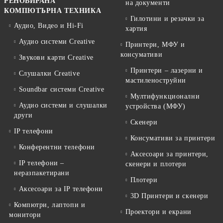
РЕНОВИРАНА
на документи
КОМПЮТЪРНА ТЕХНИКА
Гилотини и резачки за
Аудио, Видео и Hi-Fi
хартия
Аудио системи Creative
Принтери, МФУ и
консумативи
Звукови карти Creative
Принтери – лазерни и
Слушалки Creative
мастиленоструйни
Soundbar системи Creative
Мултифункционални
Аудио системи и слушалки
устройства (МФУ)
други
Скенери
IP телефони
Консумативи за принтери
Конферентни телефони
Аксесоари за принтери,
IP телефони –
скенери и плотери
неразпакетирани
Плотери
Аксесоари за IP телефони
3D Принтери и скенери
Компютри, лаптопи и
Проектори и екрани
монитори