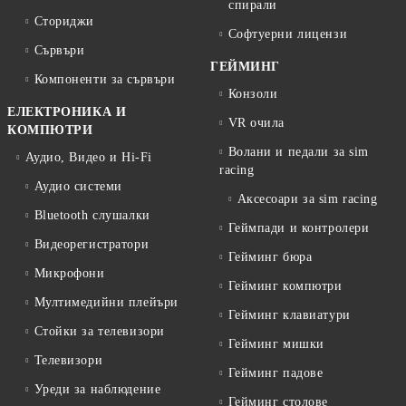
спирали
Сториджи
Софтуерни лицензи
Сървъри
ГЕЙМИНГ
Компоненти за сървъри
Конзоли
ЕЛЕКТРОНИКА И
VR очила
КОМПЮТРИ
Волани и педали за sim
Аудио, Видео и Hi-Fi
racing
Аудио системи
Аксесоари за sim racing
Bluetooth слушалки
Геймпади и контролери
Видеорегистратори
Гейминг бюра
Микрофони
Гейминг компютри
Мултимедийни плейъри
Гейминг клавиатури
Стойки за телевизори
Гейминг мишки
Телевизори
Гейминг падове
Уреди за наблюдение
Гейминг столове