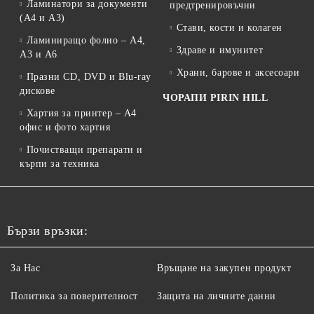
Ламинатори за документи
предтренировъчни
(A4 и A3)
Стави, кости и колаген
Ламиниращо фолио – A4,
Здраве и имунитет
A3 и A6
Храни, барове и аксесоари
Празни CD, DVD и Blu-ray
дискове
ЧОРАПИ PIRIN HILL
Хартия за принтер – A4
офис и фото хартия
Почистващи препарати и
кърпи за техника
Бързи връзки:
За Нас
Връщане на закупен продукт
Политика за поверителност
Защита на личните данни