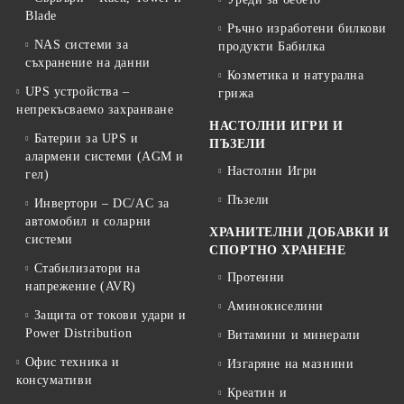
Blade
Ръчно изработени билкови
NAS системи за
продукти Бабилка
съхранение на данни
Козметика и натурална
UPS устройства –
грижа
непрекъсваемо захранване
НАСТОЛНИ ИГРИ И
Батерии за UPS и
ПЪЗЕЛИ
алармени системи (AGM и
Настолни Игри
гел)
Пъзели
Инвертори – DC/AC за
автомобил и соларни
ХРАНИТЕЛНИ ДОБАВКИ И
системи
СПОРТНО ХРАНЕНЕ
Стабилизатори на
Протеини
напрежение (AVR)
Аминокиселини
Защита от токови удари и
Power Distribution
Витамини и минерали
Офис техника и
Изгаряне на мазнини
консумативи
Креатин и