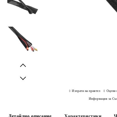
Prev
Next
Изпрати на приятел
Оцени 
Информация за Съо
Детайлно описание
Характеристики
Ч