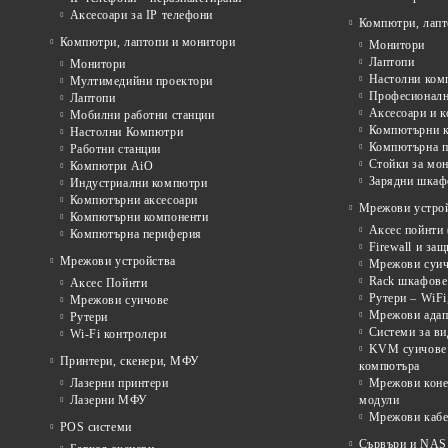
Аксесоари за IP телефони
Компютри, лапт
Компютри, лаптопи и монитори
Монитори
Лаптопи
Монитори
Настолни ком
Мултимедийни проектори
Професионалн
Лаптопи
Аксесоари и к
Мобилни работни станции
Компютърни к
Настолни Компютри
Компютърна п
Работни станции
Стойки за мон
Компютри AiO
Зарядни шкаф
Индустриални компютри
Компютърни аксесоари
Мрежови устрой
Компютърни компоненти
Аксес пойнти 
Компютърна периферия
Firewall и за
Мрежови устройства
Мрежови суичо
Rack шкафове 
Аксес Пойнти
Рутери – WiFi
Мрежови суичове
Мрежови адап
Рутери
Системи за в
Wi-Fi контролери
KVM суичове 
Принтери, скенери, МФУ
компютъра
Лазерни принтери
Мрежови коне
Лазерни МФУ
модули
Мрежови кабе
POS системи
Сървъри и NAS 