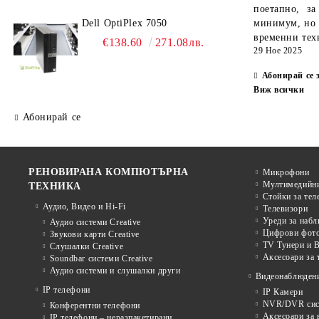
поетапно, за
Dell OptiPlex 7050
минимум, но 
временни тех
€138.60
271.08лв.
29 Ное 2025
Абонирай се 
Виж всички
Абонирай се
РЕНОВИРАНА КОМПЮТЪРНА
Микрофони
Мултимедийни
ТЕХНИКА
Стойки за тел
Аудио, Видео и Hi-Fi
Телевизори
Уреди за наб
Аудио системи Creative
Цифрови фото
Звукови карти Creative
TV Тунери и В
Слушалки Creative
Аксесоари за 
Soundbar системи Creative
Аудио системи и слушалки други
Видеонаблюден
IP телефони
IP Камери
NVR/DVR сист
Конферентни телефони
Аксесоари за
IP телефони – неразпакетирани