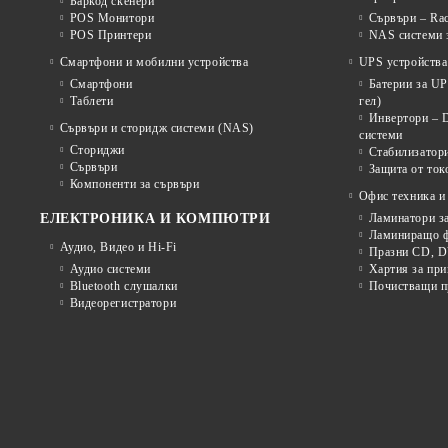
Баркод скенери
POS Монитори
Сървъри – Rac
POS Принтери
NAS системи з
Смартфони и мобилни устройства
UPS устройства
Смартфони
Батерии за U
Таблети
гел)
Инвертори – 
Сървъри и сторидж системи (NAS)
системи
Сториджи
Стабилизатор
Сървъри
Защита от ток
Компоненти за сървъри
Офис техника и
ЕЛЕКТРОНИКА И КОМПЮТРИ
Ламинатори з
Ламиниращо ф
Аудио, Видео и Hi-Fi
Празни CD, D
Аудио системи
Хартия за при
Bluetooth слушалки
Почистващи пр
Видеорегистратори