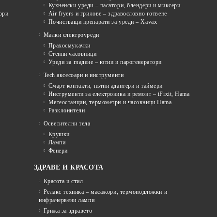
Кухненски уреди – пасатори, блендери и миксери
ори
Air fryers и грилове – здравословно готвене
Почистващи препарати за уреди – Xavax
Малки електроуреди
Прахосмукачки
Стенни часовници
Уреди за гладене – ютии и парогенератори
Tech аксесоари и инструменти
Смарт контакти, пътни адаптери и таймери
Инструменти за електроника и ремонт – iFixit, Hama
Метеостанции, термометри и часовници Hama
Разклонители
Осветителни тела
Крушки
Лампи
Фенери
ЗДРАВЕ И КРАСОТА
Красота и стил
Релакс техника – масажори, термоподложки и
инфрачервени лампи
Грижа за здравето