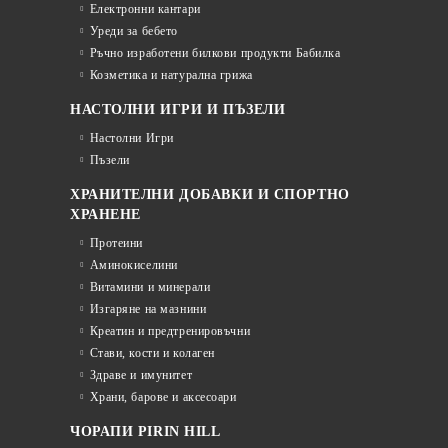
Електронни кантари
Уреди за бебето
Ръчно изработени билкови продукти Бабилка
Козметика и натурална грижа
НАСТОЛНИ ИГРИ И ПЪЗЕЛИ
Настолни Игри
Пъзели
ХРАНИТЕЛНИ ДОБАВКИ И СПОРТНО
ХРАНЕНЕ
Протеини
Аминокиселини
Витамини и минерали
Изгаряне на мазнини
Креатин и предтренировъчни
Стави, кости и колаген
Здраве и имунитет
Храни, барове и аксесоари
ЧОРАПИ PIRIN HILL