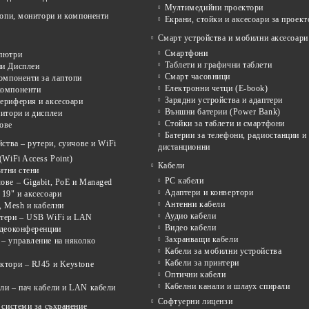
Мултимедийни проектори
опи, монитори и компоненти
Екрани, стойки и аксесоари за проект
Смарт устройства и мобилни аксесоари
Смартфони
пютри
Таблети и графични таблети
и Дисплеи
Смарт часовници
омпоненти за лаптопи
Електронни четци (E-book)
омпоненти
Зарядни устройства и адаптери
ериферия и аксесоари
Външни батерии (Power Bank)
итори и дисплеи
Стойки за таблети и смартфони
ове
Батерии за телефони, радиостанции и
ства – рутери, суичове и WiFi
дистанционни
(WiFi Access Point)
Кабели
щитни стени
PC кабели
ве – Gigabit, PoE и Managed
Адаптери и конвертори
19" и аксесоари
Антенни кабели
, Mesh и кабелни
Аудио кабели
тери – USB WiFi и LAN
Видео кабели
идеоконференции
Захранващи кабели
– управление на няколко
Кабели за мобилни устройства
Кабели за принтери
ктори – RJ45 и Keystone
Оптични кабели
Кабелни канали и шлаух спирали
ли – пач кабели и LAN кабели
Софтуерни лицензи
системи за съхранение