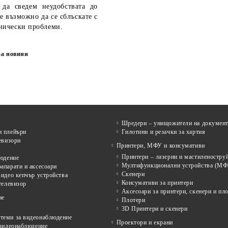
 да сведем неудобствата до
е възможно да се сблъскате с
нически проблеми.
за новини
Шредери – унищожители на докумен
 плейъри
Гилотини и резачки за хартия
евизори
Принтери, МФУ и консумативи
Принтери – лазерни и мастиленостру
людение
Мултифункционални устройства (МФ
апарати и аксесоари
Скенери
идео кепчър устройства
Консумативи за принтери
телевизор
Аксесоари за принтери, скенери и пл
ие
Плотери
3D Принтери и скенери
еми за видеонаблюдение
Проектори и екрани
 видеонаблюдение