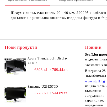
Шлаух с лепка, еластичен, 20 - 40 мм, 220995 е кабелен
доставят с оригинална опаковка, издадена фактура и бър
Нови продукти
Новини
Stuff.bg
прем
Apple Thunderbolt Display
модерна пла
A1407
Уважаеми кли
€393.41
769.44лв.
В периода
28
платформата
www.stuff.bg
изцяло нова 
Samsung U28E570D
възможни 
€278.60
544.89лв.
затруднен
страниците,
определени 