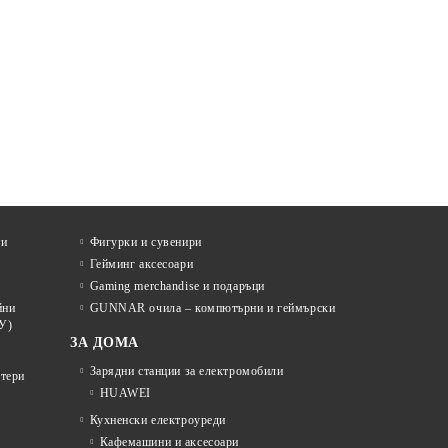
ти
Фигурки и сувенири
Гейминг аксесоари
Gaming merchandise и подаръци
йни
GUNNAR очила – компютърни и геймърски
У)
ЗА ДОМА
Зарядни станции за електромобили
отери
HUAWEI
Кухненски електроуреди
Кафемашини и аксесоари