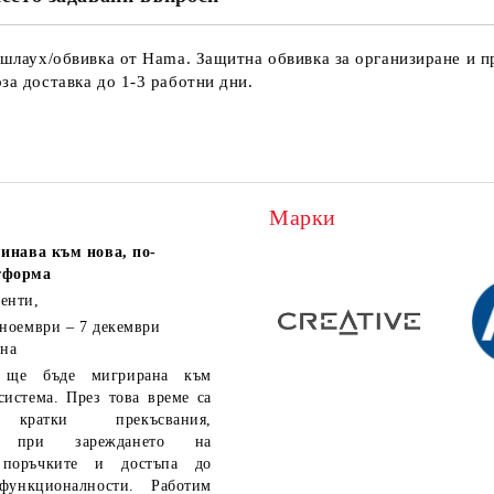
 шлаух/обвивка от Hama. Защитна обвивка за организиране и пр
за доставка до 1-3 работни дни.
Марки
инава към нова, по-
тформа
енти,
 ноември – 7 декември
 на
ще бъде мигрирана към
система. През това време са
кратки прекъсвания,
ия при зареждането на
 поръчките и достъпа до
функционалности. Работим