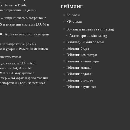
k, Tower и Blade
ГЕЙМИНГ
а съхранение на данни
Конзоли
 – непрекъсваемо захранване
VR очила
PS и алармени системи (AGM и
Волани и педали за sim racing
DC/AC за автомобил и соларни
Аксесоари за sim racing
Геймпади и контролери
и на напрежение (AVR)
Гейминг бюра
ови удари и Power Distribution
Гейминг компютри
 консумативи
Гейминг клавиатури
а документи (A4 и A3)
Гейминг мишки
олио – A4, A3 и A6
VD и Blu-ray дискове
Гейминг падове
нтер – A4 офис и фото хартия
Гейминг столове
епарати и кърпи за техника
Гейминг слушалки