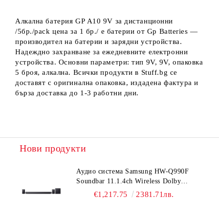
Алкална батерия GP А10 9V за дистанционни
/5бр./pack цена за 1 бр./ е батерии от Gp Batteries —
производител на батерии и зарядни устройства.
Надеждно захранване за ежедневните електронни
устройства. Основни параметри: тип 9V, 9V, опаковка
5 броя, алкална. Всички продукти в Stuff.bg се
доставят с оригинална опаковка, издадена фактура и
бърза доставка до 1-3 работни дни.
Нови продукти
Аудио система Samsung HW-Q990F
Soundbar 11.1.4ch Wireless Dolby
Atmos Model 2025 Black
€1,217.75
2381.71лв.