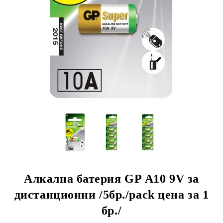
Алкална батерия GP А10 9V за
дистанционни /5бр./pack цена за 1
бр./