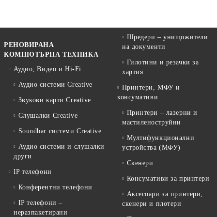
Шредери – унищожители
РЕНОВИРАНА
на документи
КОМПЮТЪРНА ТЕХНИКА
Гилотини и резачки за
Аудио, Видео и Hi-Fi
хартия
Аудио системи Creative
Принтери, МФУ и
консумативи
Звукови карти Creative
Принтери – лазерни и
Слушалки Creative
мастиленоструйни
Soundbar системи Creative
Мултифункционални
Аудио системи и слушалки
устройства (МФУ)
други
Скенери
IP телефони
Консумативи за принтери
Конферентни телефони
Аксесоари за принтери,
IP телефони –
скенери и плотери
неразпакетирани