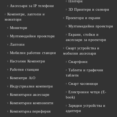
Плотери
Аксесоари за IP телефони
3D Принтери и скенери
Компютри, лаптопи и
Проектори и екрани
монитори
Мултимедийни проектори
Монитори
Екрани, стойки и
Мултимедийни проектори
аксесоари за проектори
Лаптопи
Смарт устройства и
Мобилни работни станции
мобилни аксесоари
Настолни Компютри
Смартфони
Работни станции
Таблети и графични
таблети
Компютри AiO
Смарт часовници
Индустриални компютри
Електронни четци (E-
Компютърни аксесоари
book)
Компютърни компоненти
Зарядни устройства и
адаптери
Компютърна периферия