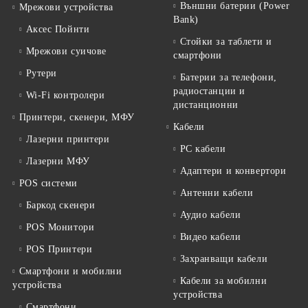
Външни батерии (Power
Мрежови устройства
Bank)
Аксес Пойнти
Стойки за таблети и
Мрежови суичове
смартфони
Рутери
Батерии за телефони,
радиостанции и
Wi-Fi контролери
дистанционни
Принтери, скенери, МФУ
Кабели
Лазерни принтери
PC кабели
Лазерни МФУ
Адаптери и конвертори
POS системи
Антенни кабели
Баркод скенери
Аудио кабели
POS Монитори
Видео кабели
POS Принтери
Захранващи кабели
Смартфони и мобилни
Кабели за мобилни
устройства
устройства
Смартфони