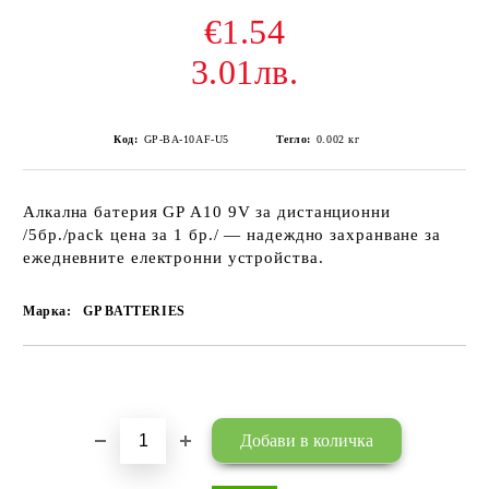
€1.54
3.01лв.
Код:
GP-BA-10AF-U5
Тегло:
0.002
кг
Алкална батерия GP А10 9V за дистанционни
/5бр./pack цена за 1 бр./ — надеждно захранване за
ежедневните електронни устройства.
Марка:
GP BATTERIES
Добави в желани