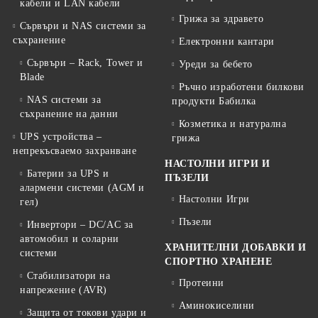
кабели и LAN кабели
Грижа за здравето
Сървъри и NAS системи за
съхранение
Електронни кантари
Сървъри – Rack, Tower и
Уреди за бебето
Blade
Ръчно изработени билкови
NAS системи за
продукти Бабилка
съхранение на данни
Козметика и натурална
UPS устройства –
грижа
непрекъсваемо захранване
НАСТОЛНИ ИГРИ И
Батерии за UPS и
ПЪЗЕЛИ
алармени системи (AGM и
Настолни Игри
гел)
Пъзели
Инвертори – DC/AC за
автомобил и соларни
ХРАНИТЕЛНИ ДОБАВКИ И
системи
СПОРТНО ХРАНЕНЕ
Стабилизатори на
Протеини
напрежение (AVR)
Аминокиселини
Защита от токови удари и