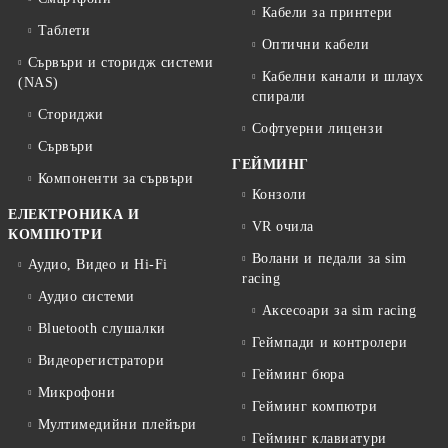
Кабели за принтери
Таблети
Оптични кабели
Сървъри и сторидж системи
Кабелни канали и шлаух
(NAS)
спирали
Сториджи
Софтуерни лицензи
Сървъри
ГЕЙМИНГ
Компоненти за сървъри
Конзоли
ЕЛЕКТРОНИКА И
VR очила
КОМПЮТРИ
Волани и педали за sim
Аудио, Видео и Hi-Fi
racing
Аудио системи
Аксесоари за sim racing
Bluetooth слушалки
Геймпади и контролери
Видеорегистратори
Гейминг бюра
Микрофони
Гейминг компютри
Мултимедийни плейъри
Гейминг клавиатури