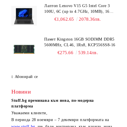
Лаптоп Lenovo V15 G5 Intel Core 3
100U, 6C (up to 4.7GHz, 10MB), 16GB
DDR5-5200, 512GB SSD, 15.6" FHD
€1,062.65
2078.36лв.
(1920x1080) IPS AG, Intel UHD
Graphics, HD 720p Cam, WLAN, BT, 3
cell, DOS, 3Y CCI
Памет Kingston 16GB SODIMM DDR5
5600MHz, CL46, 1Rx8, KCP556SS8-16
€275.66
539.14лв.
Абонирай се
Новини
Stuff.bg
преминава към нова, по-модерна
платформа
Уважаеми клиенти,
В периода
28 ноември – 7 декември
платформата на
www.stuff.bg
ще бъде мигрирана към изцяло нова