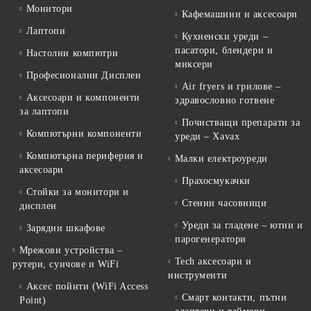
Монитори
Кафемашини и аксесоари
Лаптопи
Кухненски уреди –
пасатори, блендери и
Настолни компютри
миксери
Професионални Дисплеи
Air fryers и грилове –
Аксесоари и компоненти
здравословно готвене
за лаптопи
Почистващи препарати за
Компютърни компоненти
уреди – Xavax
Компютърна периферия и
Малки електроуреди
аксесоари
Прахосмукачки
Стойки за монитори и
Стенни часовници
дисплеи
Уреди за гладене – ютии и
Зарядни шкафове
парогенератори
Мрежови устройства –
Tech аксесоари и
рутери, суичове и WiFi
инструменти
Аксес пойнти (WiFi Access
Смарт контакти, пътни
Point)