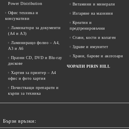
Power Distribution
Витамини и минерали
Офис техника и
Изгаряне на мазнини
консумативи
Креатин и
Ламинатори за документи
предтренировъчни
(A4 и A3)
Стави, кости и колаген
Ламиниращо фолио – A4,
Здраве и имунитет
A3 и A6
Храни, барове и аксесоари
Празни CD, DVD и Blu-ray
дискове
ЧОРАПИ PIRIN HILL
Хартия за принтер – A4
офис и фото хартия
Почистващи препарати и
кърпи за техника
Бързи връзки: