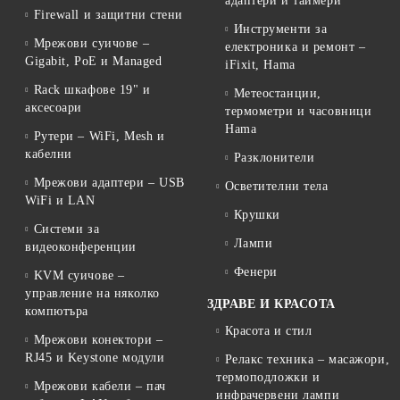
адаптери и таймери
Firewall и защитни стени
Инструменти за
Мрежови суичове –
електроника и ремонт –
Gigabit, PoE и Managed
iFixit, Hama
Rack шкафове 19" и
Метеостанции,
аксесоари
термометри и часовници
Hama
Рутери – WiFi, Mesh и
кабелни
Разклонители
Мрежови адаптери – USB
Осветителни тела
WiFi и LAN
Крушки
Системи за
Лампи
видеоконференции
Фенери
KVM суичове –
управление на няколко
ЗДРАВЕ И КРАСОТА
компютъра
Красота и стил
Мрежови конектори –
RJ45 и Keystone модули
Релакс техника – масажори,
термоподложки и
Мрежови кабели – пач
инфрачервени лампи