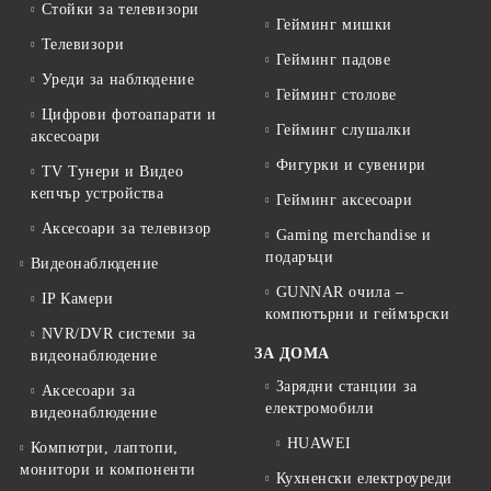
Стойки за телевизори
Гейминг мишки
Телевизори
Гейминг падове
Уреди за наблюдение
Гейминг столове
Цифрови фотоапарати и
Гейминг слушалки
аксесоари
Фигурки и сувенири
TV Тунери и Видео
кепчър устройства
Гейминг аксесоари
Аксесоари за телевизор
Gaming merchandise и
подаръци
Видеонаблюдение
GUNNAR очила –
IP Камери
компютърни и геймърски
NVR/DVR системи за
ЗА ДОМА
видеонаблюдение
Зарядни станции за
Аксесоари за
електромобили
видеонаблюдение
HUAWEI
Компютри, лаптопи,
монитори и компоненти
Кухненски електроуреди