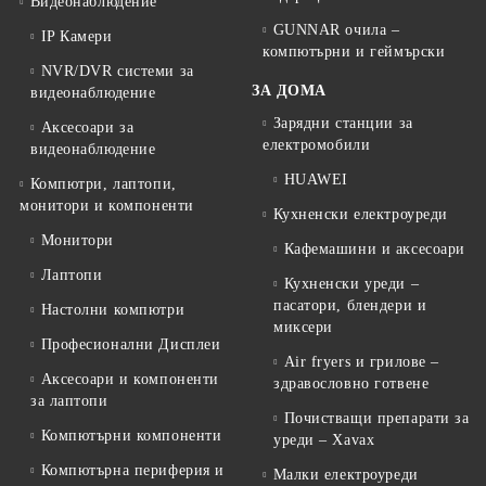
Видеонаблюдение
GUNNAR очила –
IP Камери
компютърни и геймърски
NVR/DVR системи за
ЗА ДОМА
видеонаблюдение
Зарядни станции за
Аксесоари за
електромобили
видеонаблюдение
HUAWEI
Компютри, лаптопи,
монитори и компоненти
Кухненски електроуреди
Монитори
Кафемашини и аксесоари
Лаптопи
Кухненски уреди –
пасатори, блендери и
Настолни компютри
миксери
Професионални Дисплеи
Air fryers и грилове –
Аксесоари и компоненти
здравословно готвене
за лаптопи
Почистващи препарати за
Компютърни компоненти
уреди – Xavax
Компютърна периферия и
Малки електроуреди