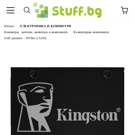
Начало
ЕЛЕКТРОНИКА И КОМПЮТРИ
Компютри, лаптопи, монитори и компоненти
Компютърни компоненти
SSD дискове – NVMe и SATA