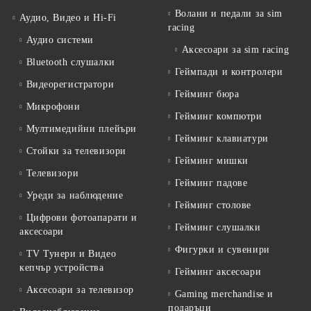
Волани и педали за sim
Аудио, Видео и Hi-Fi
racing
Аудио системи
Аксесоари за sim racing
Bluetooth слушалки
Геймпади и контролери
Видеорегистратори
Гейминг бюра
Микрофони
Гейминг компютри
Мултимедийни плейъри
Гейминг клавиатури
Стойки за телевизори
Гейминг мишки
Телевизори
Гейминг падове
Уреди за наблюдение
Гейминг столове
Цифрови фотоапарати и
Гейминг слушалки
аксесоари
Фигурки и сувенири
TV Тунери и Видео
кепчър устройства
Гейминг аксесоари
Аксесоари за телевизор
Gaming merchandise и
подаръци