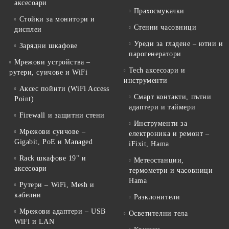
аксесоари
Прахосмукачки
Стойки за монитори и
Стенни часовници
дисплеи
Уреди за гладене – ютии и
Зарядни шкафове
парогенератори
Мрежови устройства –
Tech аксесоари и
рутери, суичове и WiFi
инструменти
Аксес пойнти (WiFi Access
Смарт контакти, пътни
Point)
адаптери и таймери
Firewall и защитни стени
Инструменти за
Мрежови суичове –
електроника и ремонт –
Gigabit, PoE и Managed
iFixit, Hama
Rack шкафове 19" и
Метеостанции,
аксесоари
термометри и часовници
Hama
Рутери – WiFi, Mesh и
кабелни
Разклонители
Мрежови адаптери – USB
Осветителни тела
WiFi и LAN