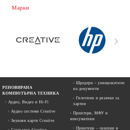
Марки
Шредери – унищожители
РЕНОВИРАНА
на документи
КОМПЮТЪРНА ТЕХНИКА
Гилотини и резачки за
Аудио, Видео и Hi-Fi
хартия
Аудио системи Creative
Принтери, МФУ и
консумативи
Звукови карти Creative
Принтери – лазерни и
Слушалки Creative