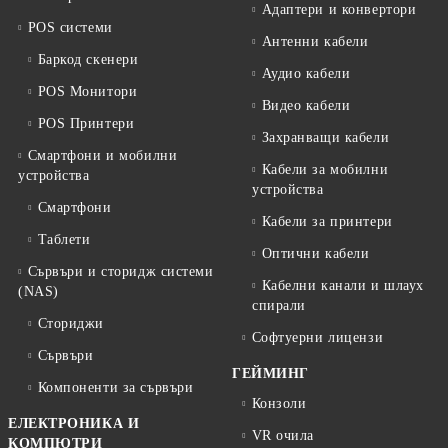
Адаптери и конвертори
POS системи
Антенни кабели
Баркод скенери
Аудио кабели
POS Монитори
Видео кабели
POS Принтери
Захранващи кабели
Смартфони и мобилни
Кабели за мобилни
устройства
устройства
Смартфони
Кабели за принтери
Таблети
Оптични кабели
Сървъри и сторидж системи
Кабелни канали и шлаух
(NAS)
спирали
Сториджи
Софтуерни лицензи
Сървъри
ГЕЙМИНГ
Компоненти за сървъри
Конзоли
ЕЛЕКТРОНИКА И
VR очила
КОМПЮТРИ