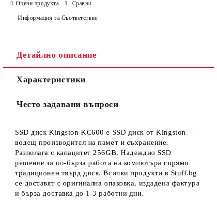
САМО ПОПЪЛНЕТЕ 3 ПОЛЕТА
Оцени продукта
Сравни
Информация за Съответствие
Детайлно описание
Ние ще се свържем с вас в рамките на работния ден.
Характеристики
Често задавани въпроси
SSD диск Kingston KC600 е SSD диск от Kingston —
водещ производител на памет и съхранение.
Разполага с капацитет 256GB. Надеждно SSD
решение за по-бърза работа на компютъра спрямо
традиционен твърд диск. Всички продукти в Stuff.bg
се доставят с оригинална опаковка, издадена фактура
и бърза доставка до 1-3 работни дни.