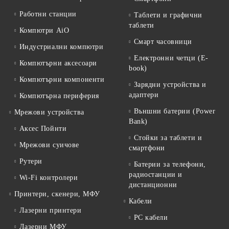
Работни станции
Таблети и графични
таблети
Компютри AiO
Смарт часовници
Индустриални компютри
Електронни четци (E-
Компютърни аксесоари
book)
Компютърни компоненти
Зарядни устройства и
адаптери
Компютърна периферия
Външни батерии (Power
Мрежови устройства
Bank)
Аксес Пойнти
Стойки за таблети и
Мрежови суичове
смартфони
Рутери
Батерии за телефони,
радиостанции и
Wi-Fi контролери
дистанционни
Принтери, скенери, МФУ
Кабели
Лазерни принтери
PC кабели
Лазерни МФУ