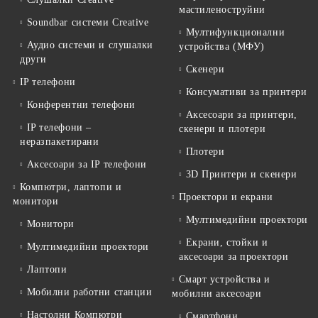
мастиленоструйни
Soundbar системи Creative
Мултифункционални
Аудио системи и слушалки
устройства (МФУ)
други
Скенери
IP телефони
Консумативи за принтери
Конферентни телефони
Аксесоари за принтери,
IP телефони –
скенери и плотери
неразпакетирани
Плотери
Аксесоари за IP телефони
3D Принтери и скенери
Компютри, лаптопи и
Проектори и екрани
монитори
Мултимедийни проектори
Монитори
Екрани, стойки и
Мултимедийни проектори
аксесоари за проектори
Лаптопи
Смарт устройства и
Мобилни работни станции
мобилни аксесоари
Настолни Компютри
Смартфони