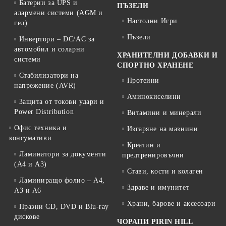
Батерии за UPS и
ПЪЗЕЛИ
алармени системи (AGM и
Настолни Игри
гел)
Пъзели
Инвертори – DC/AC за
автомобил и соларни
ХРАНИТЕЛНИ ДОБАВКИ И
системи
СПОРТНО ХРАНЕНЕ
Стабилизатори на
Протеини
напрежение (AVR)
Аминокиселини
Защита от токови удари и
Power Distribution
Витамини и минерали
Офис техника и
Изгаряне на мазнини
консумативи
Креатин и
Ламинатори за документи
предтренировъчни
(A4 и A3)
Стави, кости и колаген
Ламиниращо фолио – A4,
Здраве и имунитет
A3 и A6
Храни, барове и аксесоари
Празни CD, DVD и Blu-ray
дискове
ЧОРАПИ PIRIN HILL