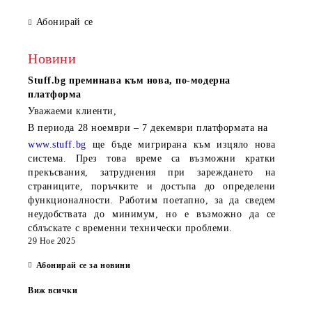
Абонирай се
Новини
Stuff.bg
преминава към нова, по-модерна
платформа
Уважаеми клиенти,
В периода
28 ноември – 7 декември
платформата на
www.stuff.bg
ще бъде мигрирана към изцяло нова
система. През това време са възможни кратки
прекъсвания, затруднения при зареждането на
страниците, поръчките и достъпа до определени
функционалности. Работим поетапно, за да сведем
неудобствата до минимум, но е възможно да се
сблъскате с временни технически проблеми.
29 Ное 2025
Абонирай се за новини
Виж всички