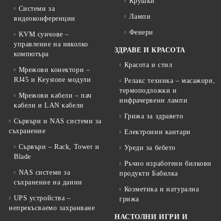
Крушки
Системи за
Лампи
видеоконференции
Фенери
KVM суичове –
управление на няколко
ЗДРАВЕ И КРАСОТА
компютъра
Красота и стил
Мрежови конектори –
RJ45 и Keystone модули
Релакс техника – масажори,
термоподложки и
Мрежови кабели – пач
инфрачервени лампи
кабели и LAN кабели
Грижа за здравето
Сървъри и NAS системи за
съхранение
Електронни кантари
Сървъри – Rack, Tower и
Уреди за бебето
Blade
Ръчно изработени билкови
NAS системи за
продукти Бабилка
съхранение на данни
Козметика и натурална
UPS устройства –
грижа
непрекъсваемо захранване
НАСТОЛНИ ИГРИ И