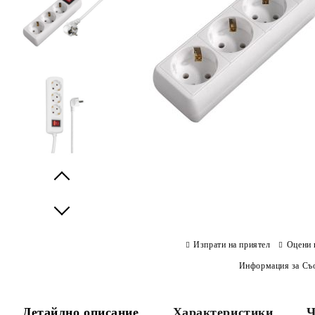
Prev
Next
Изпрати на приятел
Оцени 
Информация за Съо
Детайлно описание
Характеристики
Ч