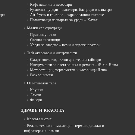
Кафемашини и аксесоари
Кухненски уреди – пасатори, блендери и миксери
ори
Air fryers и грилове – здравословно готвене
Почистващи препарати за уреди – Xavax
Малки електроуреди
Прахосмукачки
Стенни часовници
Уреди за гладене – ютии и парогенератори
Tech аксесоари и инструменти
Смарт контакти, пътни адаптери и таймери
Инструменти за електроника и ремонт – iFixit, Hama
Метеостанции, термометри и часовници Hama
Разклонители
Осветителни тела
Крушки
Лампи
Фенери
ЗДРАВЕ И КРАСОТА
Красота и стил
Релакс техника – масажори, термоподложки и
инфрачервени лампи