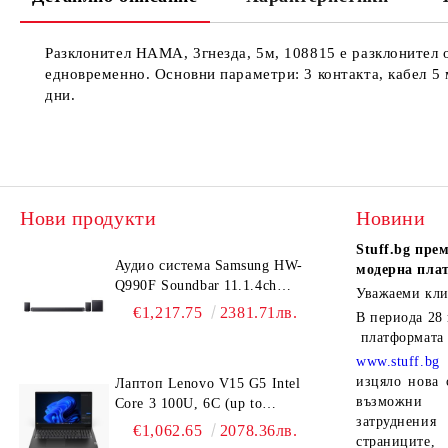
Разклонител HAMA, 3гнезда, 5м, 108815 е разклонител 
едновременно. Основни параметри: 3 контакта, кабел 5 м
дни.
Нови продукти
Новини
Stuff.bg
прем
Аудио система Samsung HW-
модерна пла
Q990F Soundbar 11.1.4ch
Уважаеми кли
Wireless Dolby Atmos Model
€1,217.75
2381.71лв.
В периода
28
2025 Black
платформата
www.stuff.bg
изцяло нова 
Лаптоп Lenovo V15 G5 Intel
възможни 
Core 3 100U, 6C (up to
затруднен
4.7GHz, 10MB), 16GB DDR5-
€1,062.65
2078.36лв.
страниците,
5200, 512GB SSD, 15.6" FHD