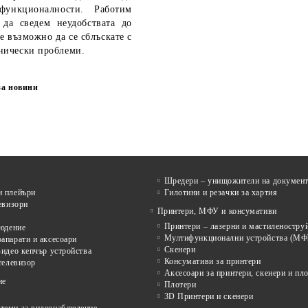
функционалности. Работим
 да сведем неудобствата до
е възможно да се сблъскате с
нически проблеми.
за новини
Шредери – унищожители на докумен
 плейъри
Гилотини и резачки за хартия
евизори
Принтери, МФУ и консумативи
Принтери – лазерни и мастиленостру
людение
Мултифункционални устройства (МФ
апарати и аксесоари
Скенери
идео кепчър устройства
Консумативи за принтери
телевизор
Аксесоари за принтери, скенери и пл
ие
Плотери
3D Принтери и скенери