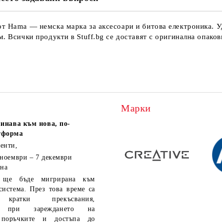
от Hama — немска марка за аксесоари и битова електроника. У
. Всички продукти в Stuff.bg се доставят с оригинална опаков
Марки
инава към нова, по-
тформа
енти,
 ноември – 7 декември
 на
ще бъде мигрирана към
система. През това време са
кратки прекъсвания,
ия при зареждането на
 поръчките и достъпа до