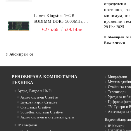
определени 
(1920x1080) IPS AG, Intel
поетапно, за
UHD Graphics, HD 720p Cam,
Памет Kingston 16GB
минимум, но 
WLAN, BT, 3 cell, DOS, 3Y
SODIMM DDR5 5600MHz,
временни тех
CCI
29 Ное 2025
CL46, 1Rx8, KCP556SS8-16
€275.66
539.14лв.
Абонирай се 
Виж всички
Абонирай се
РЕНОВИРАНА КОМПЮТЪРНА
Микрофони
Мултимедийни
ТЕХНИКА
Стойки за тел
Аудио, Видео и Hi-Fi
Телевизори
Уреди за наб
Аудио системи Creative
Цифрови фото
Звукови карти Creative
TV Тунери и В
Слушалки Creative
Аксесоари за 
Soundbar системи Creative
Аудио системи и слушалки други
Видеонаблюден
IP телефони
IP Камери