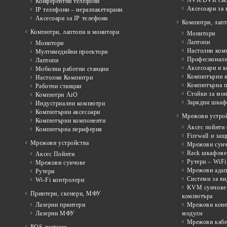
NVR/DVR сист
Конферентни телефони
Аксесоари за
IP телефони – неразпакетирани
Аксесоари за IP телефони
Компютри, лапт
Компютри, лаптопи и монитори
Монитори
Лаптопи
Монитори
Настолни ком
Мултимедийни проектори
Професионалн
Лаптопи
Аксесоари и к
Мобилни работни станции
Компютърни к
Настолни Компютри
Компютърна п
Работни станции
Стойки за мон
Компютри AiO
Зарядни шкаф
Индустриални компютри
Компютърни аксесоари
Мрежови устрой
Компютърни компоненти
Аксес пойнти 
Компютърна периферия
Firewall и за
Мрежови устройства
Мрежови суичо
Rack шкафове 
Аксес Пойнти
Рутери – WiFi
Мрежови суичове
Мрежови адап
Рутери
Системи за в
Wi-Fi контролери
KVM суичове 
Принтери, скенери, МФУ
компютъра
Лазерни принтери
Мрежови коне
Лазерни МФУ
модули
Мрежови кабе