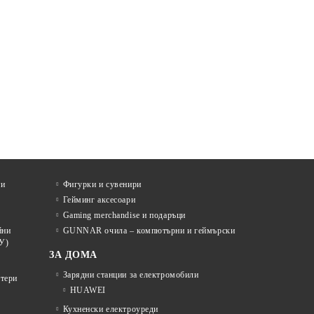
ти
Фигурки и сувенири
Гейминг аксесоари
Gaming merchandise и подаръци
йни
GUNNAR очила – компютърни и геймърски
У)
ЗА ДОМА
Зарядни станции за електромобили
отери
HUAWEI
Кухненски електроуреди