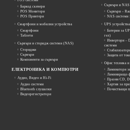
POS системи
Сървъри и NAS 
Баркод скенери
POS Монитори
Сървъри – Rac
POS Принтери
NAS системи з
Смартфони и мобилни устройства
UPS устройства
Смартфони
Батерии за U
Таблети
гел)
Инвертори – 
Сървъри и сторидж системи (NAS)
системи
Сториджи
Стабилизатор
Сървъри
Защита от ток
Компоненти за сървъри
Офис техника и
ЕЛЕКТРОНИКА И КОМПЮТРИ
Ламинатори з
Ламиниращо ф
Аудио, Видео и Hi-Fi
Празни CD, D
Аудио системи
Хартия за при
Bluetooth слушалки
Почистващи пр
Видеорегистратори