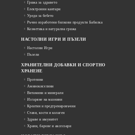
Грижа за здравето
Електронни кантари
Уреди за бебето
Ръчно изработени билкови продукти Бабилка
Козметика и натурална грижа
НАСТОЛНИ ИГРИ И ПЪЗЕЛИ
Настолни Игри
Пъзели
ХРАНИТЕЛНИ ДОБАВКИ И СПОРТНО
ХРАНЕНЕ
Протеини
Аминокиселини
Витамини и минерали
Изгаряне на мазнини
Креатин и предтренировъчни
Стави, кости и колаген
Здраве и имунитет
Храни, барове и аксесоари