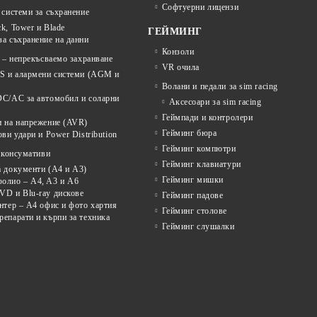
Софтуерни лицензи
системи за съхранение
k, Tower и Blade
ГЕЙМИНГ
а съхранение на данни
Конзоли
 – непрекъсваемо захранване
VR очила
PS и алармени системи (AGM и
Волани и педали за sim racing
DC/AC за автомобил и соларни
Аксесоари за sim racing
Геймпади и контролери
и на напрежение (AVR)
Гейминг бюра
ови удари и Power Distribution
Гейминг компютри
 консумативи
Гейминг клавиатури
а документи (A4 и A3)
Гейминг мишки
олио – A4, A3 и A6
VD и Blu-ray дискове
Гейминг падове
нтер – A4 офис и фото хартия
Гейминг столове
епарати и кърпи за техника
Гейминг слушалки