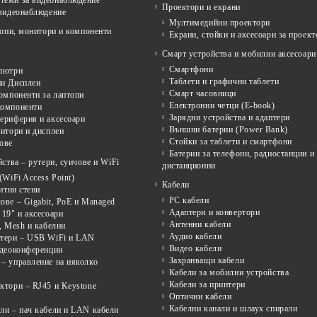
еми за видеонаблюдение
Проектори и екрани
 видеонаблюдение
Мултимедийни проектори
опи, монитори и компоненти
Екрани, стойки и аксесоари за проект
Смарт устройства и мобилни аксесоари
Смартфони
пютри
Таблети и графични таблети
и Дисплеи
Смарт часовници
омпоненти за лаптопи
Електронни четци (E-book)
омпоненти
Зарядни устройства и адаптери
ериферия и аксесоари
Външни батерии (Power Bank)
итори и дисплеи
Стойки за таблети и смартфони
ове
Батерии за телефони, радиостанции и
ства – рутери, суичове и WiFi
дистанционни
(WiFi Access Point)
Кабели
щитни стени
PC кабели
ве – Gigabit, PoE и Managed
Адаптери и конвертори
19" и аксесоари
Антенни кабели
, Mesh и кабелни
Аудио кабели
тери – USB WiFi и LAN
Видео кабели
идеоконференции
Захранващи кабели
– управление на няколко
Кабели за мобилни устройства
Кабели за принтери
ктори – RJ45 и Keystone
Оптични кабели
Кабелни канали и шлаух спирали
ли – пач кабели и LAN кабели