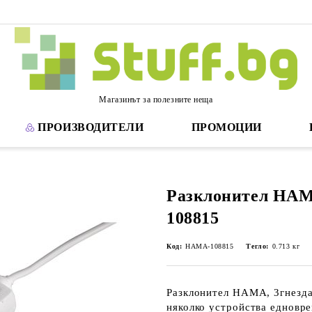
Магазинът за полезните неща
ПРОИЗВОДИТЕЛИ
ПРОМОЦИИ
Разклонител HAMA
108815
Код:
HAMA-108815
Тегло:
0.713
кг
Разклонител HAMA, 3гнезда
няколко устройства едновр