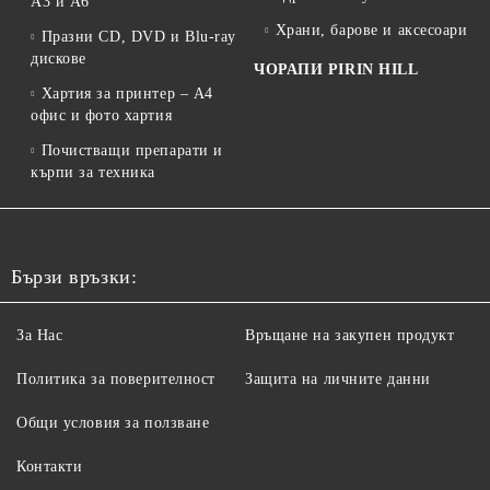
A3 и A6
Храни, барове и аксесоари
Празни CD, DVD и Blu-ray
дискове
ЧОРАПИ PIRIN HILL
Хартия за принтер – A4
офис и фото хартия
Почистващи препарати и
кърпи за техника
Бързи връзки:
За Нас
Връщане на закупен продукт
Политика за поверителност
Защита на личните данни
Общи условия за ползване
Контакти