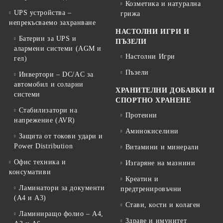
Козметика и натурална
UPS устройства –
грижа
непрекъсваемо захранване
НАСТОЛНИ ИГРИ И
Батерии за UPS и
ПЪЗЕЛИ
алармени системи (AGM и
Настолни Игри
гел)
Пъзели
Инвертори – DC/AC за
автомобил и соларни
ХРАНИТЕЛНИ ДОБАВКИ И
системи
СПОРТНО ХРАНЕНЕ
Стабилизатори на
Протеини
напрежение (AVR)
Аминокиселини
Защита от токови удари и
Power Distribution
Витамини и минерали
Офис техника и
Изгаряне на мазнини
консумативи
Креатин и
Ламинатори за документи
предтренировъчни
(A4 и A3)
Стави, кости и колаген
Ламиниращо фолио – A4,
Здраве и имунитет