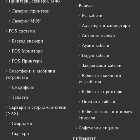
Принтери, скенери, МФУ
Кабели
Лазерни принтери
PC кабели
Лазерни МФУ
Адаптери и конвертори
POS системи
Антенни кабели
Баркод скенери
Аудио кабели
POS Монитори
Видео кабели
POS Принтери
Захранващи кабели
Смартфони и мобилни
Кабели за мобилни
устройства
устройства
Смартфони
Кабели за принтери
Таблети
Оптични кабели
Сървъри и сторидж системи
Кабелни канали и шлаух
(NAS)
спирали
Сториджи
Софтуерни лицензи
Сървъри
ГЕЙМИНГ