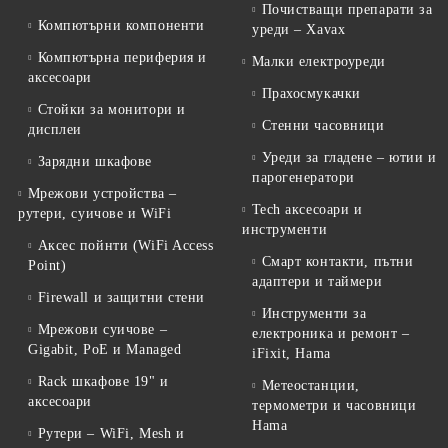
Почистващи препарати за
Компютърни компоненти
уреди – Xavax
Компютърна периферия и
Малки електроуреди
аксесоари
Прахосмукачки
Стойки за монитори и
Стенни часовници
дисплеи
Уреди за гладене – ютии и
Зарядни шкафове
парогенератори
Мрежови устройства –
Tech аксесоари и
рутери, суичове и WiFi
инструменти
Аксес пойнти (WiFi Access
Смарт контакти, пътни
Point)
адаптери и таймери
Firewall и защитни стени
Инструменти за
Мрежови суичове –
електроника и ремонт –
Gigabit, PoE и Managed
iFixit, Hama
Rack шкафове 19" и
Метеостанции,
аксесоари
термометри и часовници
Hama
Рутери – WiFi, Mesh и