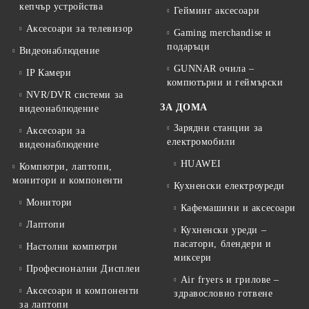
кепчър устройства
Гейминг аксесоари
Аксесоари за телевизор
Gaming merchandise и
подаръци
Видеонаблюдение
GUNNAR очила –
IP Камери
компютърни и геймърски
NVR/DVR системи за
ЗА ДОМА
видеонаблюдение
Зарядни станции за
Аксесоари за
електромобили
видеонаблюдение
HUAWEI
Компютри, лаптопи,
монитори и компоненти
Кухненски електроуреди
Монитори
Кафемашини и аксесоари
Лаптопи
Кухненски уреди –
пасатори, блендери и
Настолни компютри
миксери
Професионални Дисплеи
Air fryers и грилове –
Аксесоари и компоненти
здравословно готвене
за лаптопи