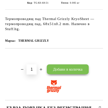
Код:
TG-KS-68-51
Тегло:
0.005
кг
Термопроводящ пад Thermal Grizzly KryoSheet —
термопроводящ пад, 68x51x0.2 mm. Налично в
Stuff.bg.
Марка:
THERMAL GRIZZLY
Добави в желани