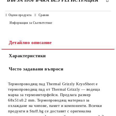
БЪРЗА ПОРЪЧКА БЕЗ РЕГИСТРАЦИЯ
САМО ПОПЪЛНЕТЕ 3 ПОЛЕТА
Оцени продукта
Сравни
Информация за Съответствие
Детайлно описание
Ние ще се свържем с вас в рамките на работния ден.
Характеристики
Често задавани въпроси
Термопроводящ пад Thermal Grizzly KryoSheet е
термопроводящ пад от Thermal Grizzly — водеща
марка за термоинтерфейси. Предлага размер
68x51x0.2 mm. Термопроводящ материал за
охлаждане на чипове, памет и компоненти. Всички
продукти в Stuff.bg се доставят с оригинална