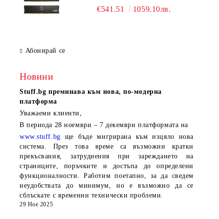
CL38
€541.51
1059.10лв.
Абонирай се
Новини
Stuff.bg
преминава към нова, по-модерна
платформа
Уважаеми клиенти,
В периода
28 ноември – 7 декември
платформата на
www.stuff.bg
ще бъде мигрирана към изцяло нова
система. През това време са възможни кратки
прекъсвания, затруднения при зареждането на
страниците, поръчките и достъпа до определени
функционалности. Работим поетапно, за да сведем
неудобствата до минимум, но е възможно да се
сблъскате с временни технически проблеми.
29 Ное 2025