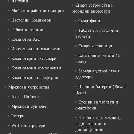
Лаптопи
Смарт устройства и
Мобилни работни станции
мобилни аксесоари
Настолни Компютри
Смартфони
Работни станции
Таблети и графични
таблети
Компютри AiO
Смарт часовници
Индустриални компютри
Електронни четци (E-
Компютърни аксесоари
book)
Компютърни компоненти
Зарядни устройства и
адаптери
Компютърна периферия
Външни батерии (Power
Мрежови устройства
Bank)
Аксес Пойнти
Стойки за таблети и
Мрежови суичове
смартфони
Рутери
Батерии за телефони,
радиостанции и
Wi-Fi контролери
дистанционни