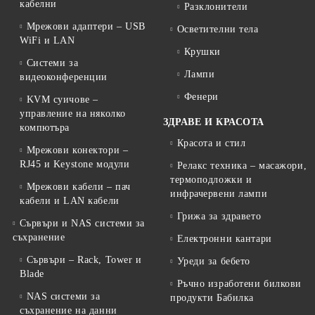
кабелни
Разклонители
Мрежови адаптери – USB
Осветителни тела
WiFi и LAN
Крушки
Системи за
Лампи
видеоконференции
Фенери
KVM суичове –
управление на няколко
ЗДРАВЕ И КРАСОТА
компютъра
Красота и стил
Мрежови конектори –
RJ45 и Keystone модули
Релакс техника – масажори,
термоподложки и
Мрежови кабели – пач
инфрачервени лампи
кабели и LAN кабели
Грижа за здравето
Сървъри и NAS системи за
съхранение
Електронни кантари
Сървъри – Rack, Tower и
Уреди за бебето
Blade
Ръчно изработени билкови
NAS системи за
продукти Бабилка
съхранение на данни