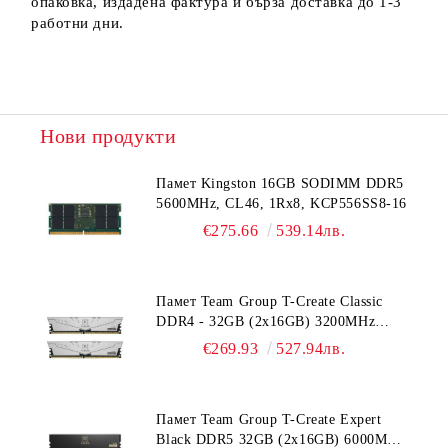
опаковка, издадена фактура и бърза доставка до 1-3
работни дни.
Нови продукти
Памет Kingston 16GB SODIMM DDR5
5600MHz, CL46, 1Rx8, KCP556SS8-16
€275.66
539.14лв.
Памет Team Group T-Create Classic
DDR4 - 32GB (2x16GB) 3200MHz
CL22
€269.93
527.94лв.
Памет Team Group T-Create Expert
Black DDR5 32GB (2x16GB) 6000MHz