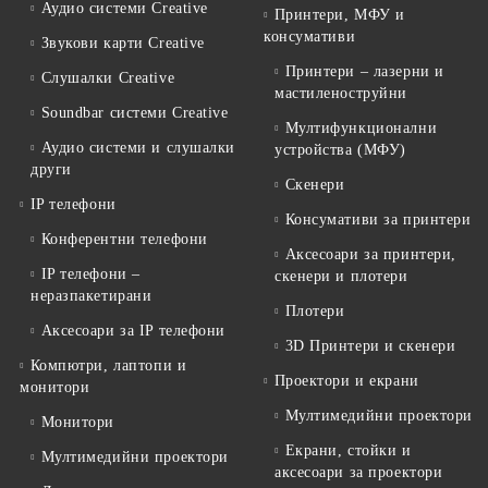
Аудио системи Creative
Принтери, МФУ и
консумативи
Звукови карти Creative
Принтери – лазерни и
Слушалки Creative
мастиленоструйни
Soundbar системи Creative
Мултифункционални
Аудио системи и слушалки
устройства (МФУ)
други
Скенери
IP телефони
Консумативи за принтери
Конферентни телефони
Аксесоари за принтери,
IP телефони –
скенери и плотери
неразпакетирани
Плотери
Аксесоари за IP телефони
3D Принтери и скенери
Компютри, лаптопи и
Проектори и екрани
монитори
Мултимедийни проектори
Монитори
Екрани, стойки и
Мултимедийни проектори
аксесоари за проектори