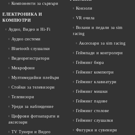
Компоненти за сървъри
Конзоли
ЕЛЕКТРОНИКА И
VR очила
КОМПЮТРИ
Волани и педали за sim
Аудио, Видео и Hi-Fi
racing
Аудио системи
Аксесоари за sim racing
Bluetooth слушалки
Геймпади и контролери
Видеорегистратори
Гейминг бюра
Микрофони
Гейминг компютри
Мултимедийни плейъри
Гейминг клавиатури
Стойки за телевизори
Гейминг мишки
Телевизори
Гейминг падове
Уреди за наблюдение
Гейминг столове
Цифрови фотоапарати и
Гейминг слушалки
аксесоари
Фигурки и сувенири
TV Тунери и Видео