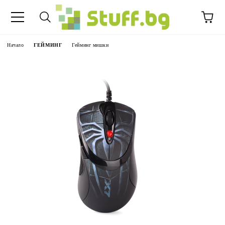
Начало
ГЕЙМИНГ
Гейминг мишки