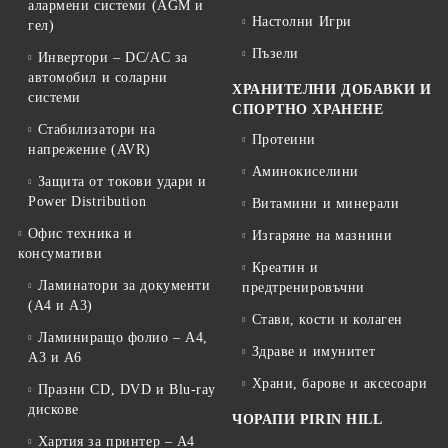
алармени системи (AGM и
Настолни Игри
гел)
Пъзели
Инвертори – DC/AC за
автомобил и соларни
ХРАНИТЕЛНИ ДОБАВКИ И
системи
СПОРТНО ХРАНЕНЕ
Стабилизатори на
Протеини
напрежение (AVR)
Аминокиселини
Защита от токови удари и
Power Distribution
Витамини и минерали
Офис техника и
Изгаряне на мазнини
консумативи
Креатин и
Ламинатори за документи
предтренировъчни
(A4 и A3)
Стави, кости и колаген
Ламиниращо фолио – A4,
Здраве и имунитет
A3 и A6
Храни, барове и аксесоари
Празни CD, DVD и Blu-ray
дискове
ЧОРАПИ PIRIN HILL
Хартия за принтер – A4