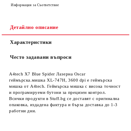
Информация за Съответствие
Детайлно описание
Ние ще се свържем с вас в рамките на работния ден.
Характеристики
Често задавани въпроси
A4tech X7 Blue Spider Лазерна Oscar
геймърска.мишка XL-747H, 3600 dpi е геймърска
мишка от A4tech. Геймърска мишка с висока точност
и програмируеми бутони за прецизен контрол.
Всички продукти в Stuff.bg се доставят с оригинална
опаковка, издадена фактура и бърза доставка до 1-3
работни дни.