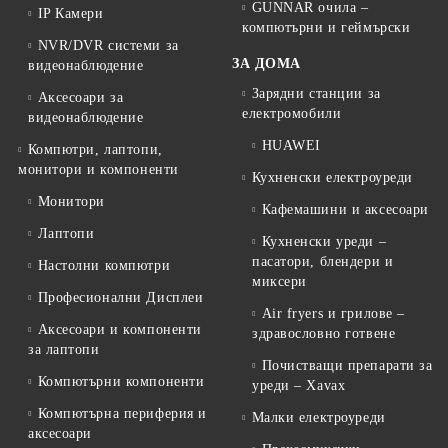
GUNNAR очила –
IP Камери
компютърни и геймърски
NVR/DVR системи за
ЗА ДОМА
видеонаблюдение
Зарядни станции за
Аксесоари за
електромобили
видеонаблюдение
HUAWEI
Компютри, лаптопи,
монитори и компоненти
Кухненски електроуреди
Монитори
Кафемашини и аксесоари
Лаптопи
Кухненски уреди –
пасатори, блендери и
Настолни компютри
миксери
Професионални Дисплеи
Air fryers и грилове –
Аксесоари и компоненти
здравословно готвене
за лаптопи
Почистващи препарати за
Компютърни компоненти
уреди – Xavax
Компютърна периферия и
Малки електроуреди
аксесоари