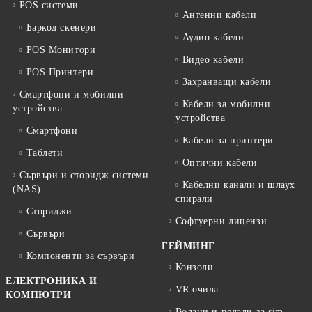
POS системи
Антенни кабели
Баркод скенери
Аудио кабели
POS Монитори
Видео кабели
POS Принтери
Захранващи кабели
Смартфони и мобилни
Кабели за мобилни
устройства
устройства
Смартфони
Кабели за принтери
Таблети
Оптични кабели
Сървъри и сторидж системи
Кабелни канали и шлаух
(NAS)
спирали
Сториджи
Софтуерни лицензи
Сървъри
ГЕЙМИНГ
Компоненти за сървъри
Конзоли
ЕЛЕКТРОНИКА И
VR очила
КОМПЮТРИ
Волани и педали за sim