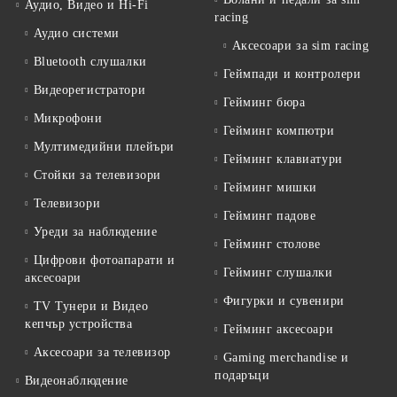
Аудио, Видео и Hi-Fi
racing
Аудио системи
Аксесоари за sim racing
Bluetooth слушалки
Геймпади и контролери
Видеорегистратори
Гейминг бюра
Микрофони
Гейминг компютри
Мултимедийни плейъри
Гейминг клавиатури
Стойки за телевизори
Гейминг мишки
Телевизори
Гейминг падове
Уреди за наблюдение
Гейминг столове
Цифрови фотоапарати и
Гейминг слушалки
аксесоари
Фигурки и сувенири
TV Тунери и Видео
кепчър устройства
Гейминг аксесоари
Аксесоари за телевизор
Gaming merchandise и
подаръци
Видеонаблюдение