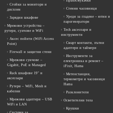
Прахосмукачки
Стойки за монитори и
Стенни часовници
дисплеи
Уреди за гладене – ютии и
Зарядни шкафове
парогенератори
Мрежови устройства –
Tech аксесоари и
рутери, суичове и WiFi
инструменти
Аксес пойнти (WiFi Access
Смарт контакти, пътни
Point)
адаптери и таймери
Firewall и защитни стени
Инструменти за
Мрежови суичове –
електроника и ремонт –
Gigabit, PoE и Managed
iFixit, Hama
Rack шкафове 19" и
Метеостанции,
аксесоари
термометри и часовници
Hama
Рутери – WiFi, Mesh и
кабелни
Разклонители
Мрежови адаптери – USB
Осветителни тела
WiFi и LAN
Крушки
Системи за