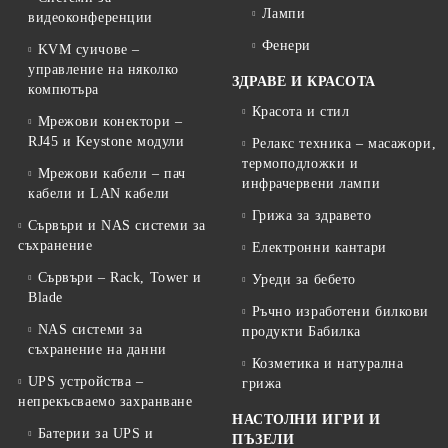
Лампи
видеоконференции
Фенери
KVM суичове –
управление на няколко
ЗДРАВЕ И КРАСОТА
компютъра
Красота и стил
Мрежови конектори –
RJ45 и Keystone модули
Релакс техника – масажори,
термоподложки и
Мрежови кабели – пач
инфрачервени лампи
кабели и LAN кабели
Грижа за здравето
Сървъри и NAS системи за
съхранение
Електронни кантари
Сървъри – Rack, Tower и
Уреди за бебето
Blade
Ръчно изработени билкови
NAS системи за
продукти Бабилка
съхранение на данни
Козметика и натурална
UPS устройства –
грижа
непрекъсваемо захранване
НАСТОЛНИ ИГРИ И
Батерии за UPS и
ПЪЗЕЛИ