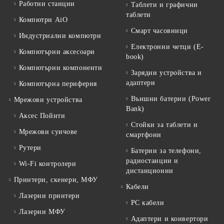
Работни станции
Таблети и графични
таблети
Компютри AiO
Смарт часовници
Индустриални компютри
Електронни четци (E-
Компютърни аксесоари
book)
Компютърни компоненти
Зарядни устройства и
адаптери
Компютърна периферия
Външни батерии (Power
Мрежови устройства
Bank)
Аксес Пойнти
Стойки за таблети и
Мрежови суичове
смартфони
Рутери
Батерии за телефони,
радиостанции и
Wi-Fi контролери
дистанционни
Принтери, скенери, МФУ
Кабели
Лазерни принтери
PC кабели
Лазерни МФУ
Адаптери и конвертори