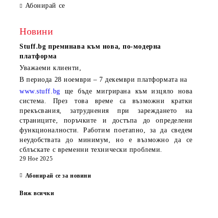
Абонирай се
Новини
Stuff.bg
преминава към нова, по-модерна
платформа
Уважаеми клиенти,
В периода
28 ноември – 7 декември
платформата на
www.stuff.bg
ще бъде мигрирана към изцяло нова
система. През това време са възможни кратки
прекъсвания, затруднения при зареждането на
страниците, поръчките и достъпа до определени
функционалности. Работим поетапно, за да сведем
неудобствата до минимум, но е възможно да се
сблъскате с временни технически проблеми.
29 Ное 2025
Абонирай се за новини
Виж всички