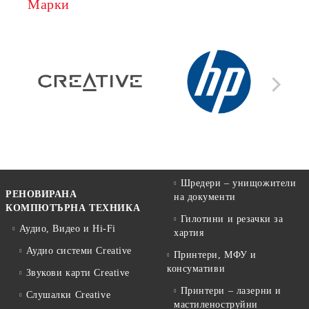
Марки
Шредери – унищожители
РЕНОВИРАНА
на документи
КОМПЮТЪРНА ТЕХНИКА
Гилотини и резачки за
Аудио, Видео и Hi-Fi
хартия
Аудио системи Creative
Принтери, МФУ и
консумативи
Звукови карти Creative
Принтери – лазерни и
Слушалки Creative
мастиленоструйни