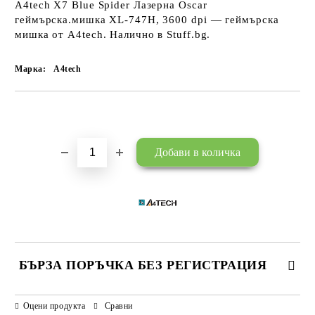
A4tech X7 Blue Spider Лазерна Oscar
геймърска.мишка XL-747H, 3600 dpi — геймърска
мишка от A4tech. Налично в Stuff.bg.
Марка:
A4tech
Добави в желани
БЪРЗА ПОРЪЧКА БЕЗ РЕГИСТРАЦИЯ
САМО ПОПЪЛНЕТЕ 3 ПОЛЕТА
Оцени продукта
Сравни