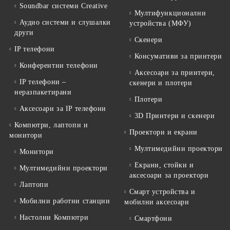
Soundbar системи Creative
Мултифункционални
Аудио системи и слушалки
устройства (МФУ)
други
Скенери
IP телефони
Консумативи за принтери
Конферентни телефони
Аксесоари за принтери,
IP телефони –
скенери и плотери
неразпакетирани
Плотери
Аксесоари за IP телефони
3D Принтери и скенери
Компютри, лаптопи и
Проектори и екрани
монитори
Мултимедийни проектори
Монитори
Екрани, стойки и
Мултимедийни проектори
аксесоари за проектори
Лаптопи
Смарт устройства и
Мобилни работни станции
мобилни аксесоари
Настолни Компютри
Смартфони