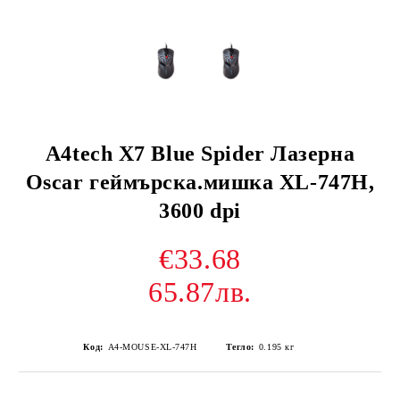
A4tech X7 Blue Spider Лазерна
Oscar геймърска.мишка XL-747H,
3600 dpi
€33.68
65.87лв.
Код:
A4-MOUSE-XL-747H
Тегло:
0.195
кг