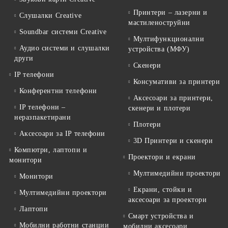
Принтери – лазерни и
Слушалки Creative
мастиленоструйни
Soundbar системи Creative
Мултифункционални
Аудио системи и слушалки
устройства (МФУ)
други
Скенери
IP телефони
Консумативи за принтери
Конферентни телефони
Аксесоари за принтери,
IP телефони –
скенери и плотери
неразпакетирани
Плотери
Аксесоари за IP телефони
3D Принтери и скенери
Компютри, лаптопи и
Проектори и екрани
монитори
Мултимедийни проектори
Монитори
Екрани, стойки и
Мултимедийни проектори
аксесоари за проектори
Лаптопи
Смарт устройства и
Мобилни работни станции
мобилни аксесоари