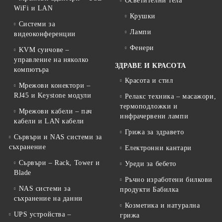
Осветителни тела
WiFi и LAN
Крушки
Системи за
Лампи
видеоконференции
Фенери
KVM суичове –
управление на няколко
ЗДРАВЕ И КРАСОТА
компютъра
Красота и стил
Мрежови конектори –
RJ45 и Keystone модули
Релакс техника – масажори,
термоподложки и
Мрежови кабели – пач
инфрачервени лампи
кабели и LAN кабели
Грижа за здравето
Сървъри и NAS системи за
съхранение
Електронни кантари
Сървъри – Rack, Tower и
Уреди за бебето
Blade
Ръчно изработени билкови
NAS системи за
продукти Бабилка
съхранение на данни
Козметика и натурална
UPS устройства –
грижа