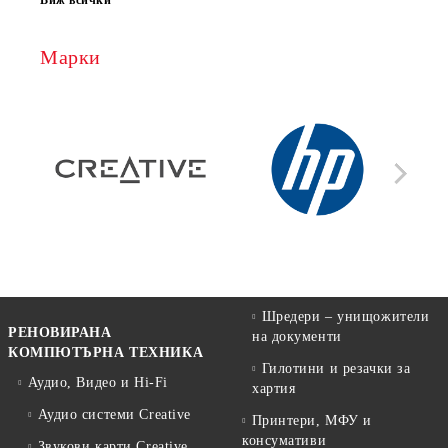
Виж всички
Марки
Шредери – унищожители
РЕНОВИРАНА
на документи
КОМПЮТЪРНА ТЕХНИКА
Гилотини и резачки за
Аудио, Видео и Hi-Fi
хартия
Аудио системи Creative
Принтери, МФУ и
консумативи
Звукови карти Creative