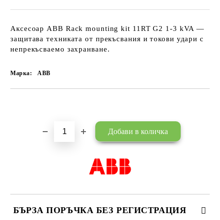
Аксесоар ABB Rack mounting kit 11RT G2 1-3 kVA —
защитава техниката от прекъсвания и токови удари с
непрекъсваемо захранване.
Марка:
ABB
Добави в желани
БЪРЗА ПОРЪЧКА БЕЗ РЕГИСТРАЦИЯ