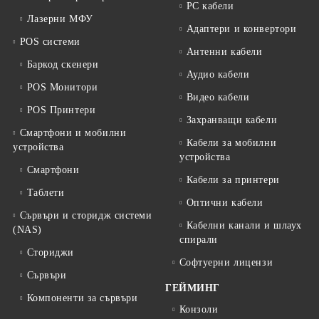
PC кабели
Лазерни МФУ
Адаптери и конвертори
POS системи
Антенни кабели
Баркод скенери
Аудио кабели
POS Монитори
Видео кабели
POS Принтери
Захранващи кабели
Смартфони и мобилни
Кабели за мобилни
устройства
устройства
Смартфони
Кабели за принтери
Таблети
Оптични кабели
Сървъри и сторидж системи
Кабелни канали и шлаух
(NAS)
спирали
Сториджи
Софтуерни лицензи
Сървъри
ГЕЙМИНГ
Компоненти за сървъри
Конзоли