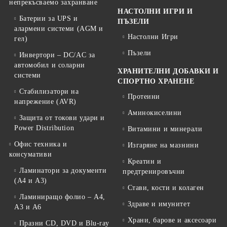
непрекъсваемо захранване
НАСТОЛНИ ИГРИ И
Батерии за UPS и
ПЪЗЕЛИ
алармени системи (AGM и
Настолни Игри
гел)
Пъзели
Инвертори – DC/AC за
автомобил и соларни
ХРАНИТЕЛНИ ДОБАВКИ И
системи
СПОРТНО ХРАНЕНЕ
Стабилизатори на
Протеини
напрежение (AVR)
Аминокиселини
Защита от токови удари и
Power Distribution
Витамини и минерали
Офис техника и
Изгаряне на мазнини
консумативи
Креатин и
Ламинатори за документи
предтренировъчни
(A4 и A3)
Стави, кости и колаген
Ламиниращо фолио – A4,
Здраве и имунитет
A3 и A6
Храни, барове и аксесоари
Празни CD, DVD и Blu-ray