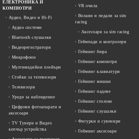
ЕЛЕКТРОНИКА И
VR очила
КОМПЮТРИ
Волани и педали за sim
Аудио, Видео и Hi-Fi
racing
Аудио системи
Аксесоари за sim racing
Bluetooth слушалки
Геймпади и контролери
Видеорегистратори
Гейминг бюра
Микрофони
Гейминг компютри
Мултимедийни плейъри
Гейминг клавиатури
Стойки за телевизори
Гейминг мишки
Телевизори
Гейминг падове
Уреди за наблюдение
Гейминг столове
Цифрови фотоапарати и
Гейминг слушалки
аксесоари
Фигурки и сувенири
TV Тунери и Видео
кепчър устройства
Гейминг аксесоари