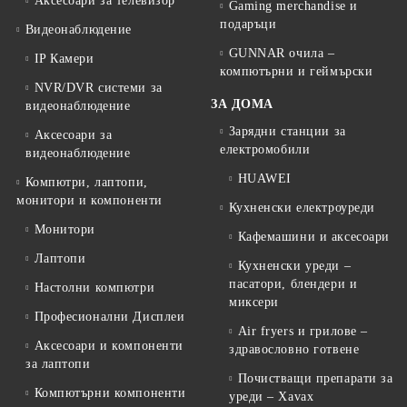
Аксесоари за телевизор
Gaming merchandise и
подаръци
Видеонаблюдение
GUNNAR очила –
IP Камери
компютърни и геймърски
NVR/DVR системи за
ЗА ДОМА
видеонаблюдение
Зарядни станции за
Аксесоари за
електромобили
видеонаблюдение
HUAWEI
Компютри, лаптопи,
монитори и компоненти
Кухненски електроуреди
Монитори
Кафемашини и аксесоари
Лаптопи
Кухненски уреди –
пасатори, блендери и
Настолни компютри
миксери
Професионални Дисплеи
Air fryers и грилове –
Аксесоари и компоненти
здравословно готвене
за лаптопи
Почистващи препарати за
Компютърни компоненти
уреди – Xavax