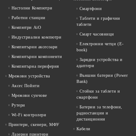
Настолни Компютри
Смартфони
Работни станции
Таблети и графични
таблети
Компютри AiO
Смарт часовници
Индустриални компютри
Електронни четци (E-
Компютърни аксесоари
book)
Компютърни компоненти
Зарядни устройства и
адаптери
Компютърна периферия
Външни батерии (Power
Мрежови устройства
Bank)
Аксес Пойнти
Стойки за таблети и
Мрежови суичове
смартфони
Рутери
Батерии за телефони,
радиостанции и
Wi-Fi контролери
дистанционни
Принтери, скенери, МФУ
Кабели
Лазерни принтери