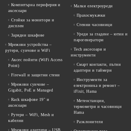
Компютърна периферия и
Малки електроуреди
аксесоари
Прахосмукачки
Стойки за монитори и
Стенни часовници
дисплеи
Уреди за гладене – ютии и
Зарядни шкафове
парогенератори
Мрежови устройства –
Tech аксесоари и
рутери, суичове и WiFi
инструменти
Аксес пойнти (WiFi Access
Смарт контакти, пътни
Point)
адаптери и таймери
Firewall и защитни стени
Инструменти за
Мрежови суичове –
електроника и ремонт –
Gigabit, PoE и Managed
iFixit, Hama
Rack шкафове 19" и
Метеостанции,
аксесоари
термометри и часовници
Hama
Рутери – WiFi, Mesh и
кабелни
Разклонители
Мрежови адаптери – USB