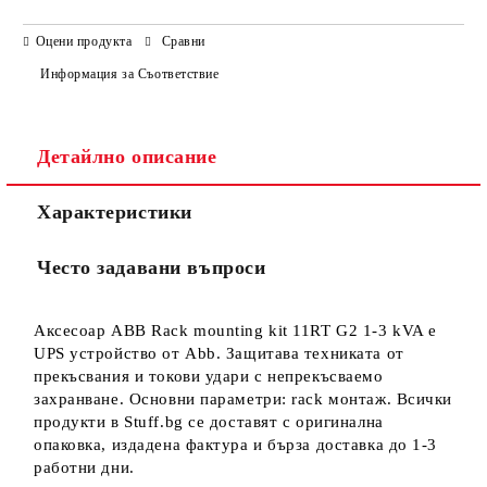
САМО ПОПЪЛНЕТЕ 3 ПОЛЕТА
Оцени продукта
Сравни
Информация за Съответствие
Детайлно описание
Ние ще се свържем с вас в рамките на работния ден.
Характеристики
Често задавани въпроси
Аксесоар ABB Rack mounting kit 11RT G2 1-3 kVA е
UPS устройство от Abb. Защитава техниката от
прекъсвания и токови удари с непрекъсваемо
захранване. Основни параметри: rack монтаж. Всички
продукти в Stuff.bg се доставят с оригинална
опаковка, издадена фактура и бърза доставка до 1-3
работни дни.