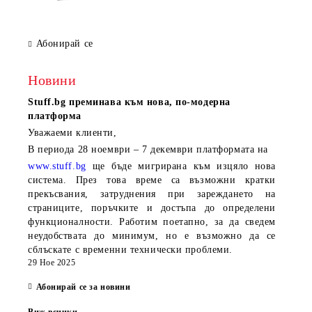
Абонирай се
Новини
Stuff.bg
преминава към нова, по-модерна
платформа
Уважаеми клиенти,
В периода
28 ноември – 7 декември
платформата на
www.stuff.bg
ще бъде мигрирана към изцяло нова
система. През това време са възможни кратки
прекъсвания, затруднения при зареждането на
страниците, поръчките и достъпа до определени
функционалности. Работим поетапно, за да сведем
неудобствата до минимум, но е възможно да се
сблъскате с временни технически проблеми.
29 Ное 2025
Абонирай се за новини