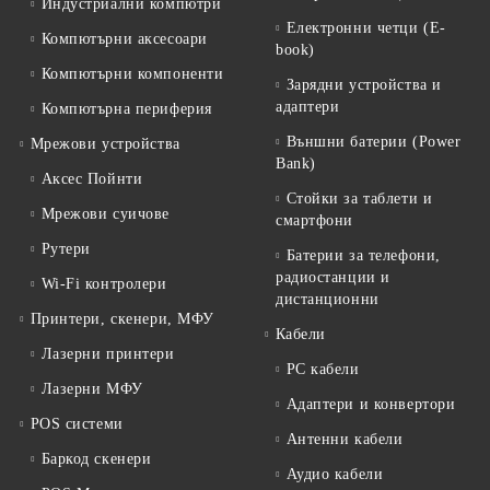
Индустриални компютри
Електронни четци (E-
Компютърни аксесоари
book)
Компютърни компоненти
Зарядни устройства и
адаптери
Компютърна периферия
Външни батерии (Power
Мрежови устройства
Bank)
Аксес Пойнти
Стойки за таблети и
Мрежови суичове
смартфони
Рутери
Батерии за телефони,
радиостанции и
Wi-Fi контролери
дистанционни
Принтери, скенери, МФУ
Кабели
Лазерни принтери
PC кабели
Лазерни МФУ
Адаптери и конвертори
POS системи
Антенни кабели
Баркод скенери
Аудио кабели