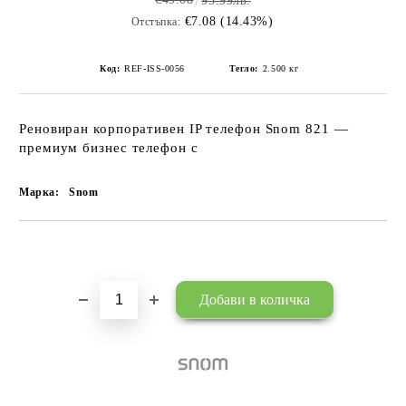
95.99лв.
€7.08 (14.43%)
Отстъпка:
Код:
REF-ISS-0056
Тегло:
2.500
кг
Реновиран корпоративен IP телефон Snom 821 —
премиум бизнес телефон с
Марка:
Snom
Добави в желани