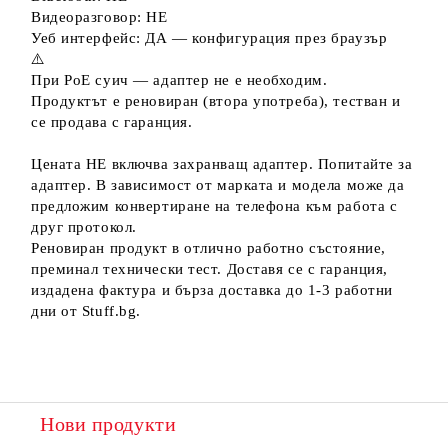
Видеоразговор: НЕ
Уеб интерфейс: ДА — конфигурация през браузър
⚠️
При PoE суич — адаптер не е необходим.
Продуктът е реновиран (втора употреба), тестван и
се продава с гаранция.
Цената НЕ включва захранващ адаптер. Попитайте за
адаптер. В зависимост от марката и модела може да
предложим конвертиране на телефона към работа с
друг протокол.
Реновиран продукт в отлично работно състояние,
преминал технически тест. Доставя се с гаранция,
издадена фактура и бърза доставка до 1-3 работни
дни от Stuff.bg.
Нови продукти