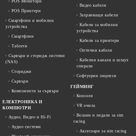
POS Монитори
Видео кабели
POS Принтери
Захранващи кабели
Смартфони и мобилни
Кабели за мобилни
устройства
устройства
Смартфони
Кабели за принтери
Таблети
Оптични кабели
Сървъри и сторидж системи
Кабелни канали и шлаух
(NAS)
спирали
Сториджи
Софтуерни лицензи
Сървъри
ГЕЙМИНГ
Компоненти за сървъри
Конзоли
ЕЛЕКТРОНИКА И
VR очила
КОМПЮТРИ
Волани и педали за sim
Аудио, Видео и Hi-Fi
racing
Аудио системи
Аксесоари за sim racing