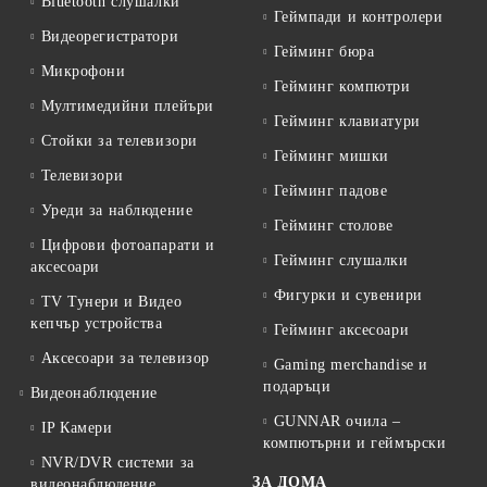
Bluetooth слушалки
Геймпади и контролери
Видеорегистратори
Гейминг бюра
Микрофони
Гейминг компютри
Мултимедийни плейъри
Гейминг клавиатури
Стойки за телевизори
Гейминг мишки
Телевизори
Гейминг падове
Уреди за наблюдение
Гейминг столове
Цифрови фотоапарати и
Гейминг слушалки
аксесоари
Фигурки и сувенири
TV Тунери и Видео
кепчър устройства
Гейминг аксесоари
Аксесоари за телевизор
Gaming merchandise и
подаръци
Видеонаблюдение
GUNNAR очила –
IP Камери
компютърни и геймърски
NVR/DVR системи за
ЗА ДОМА
видеонаблюдение