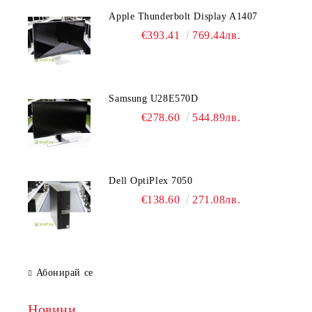
Apple Thunderbolt Display A1407
€393.41
769.44лв.
Samsung U28E570D
€278.60
544.89лв.
Dell OptiPlex 7050
€138.60
271.08лв.
Абонирай се
Новини