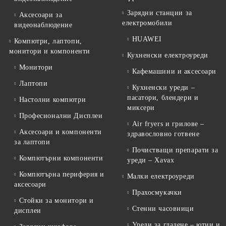
Зарядни станции за
Аксесоари за
електромобили
видеонаблюдение
HUAWEI
Компютри, лаптопи,
монитори и компоненти
Кухненски електроуреди
Монитори
Кафемашини и аксесоари
Лаптопи
Кухненски уреди –
пасатори, блендери и
Настолни компютри
миксери
Професионални Дисплеи
Air fryers и грилове –
Аксесоари и компоненти
здравословно готвене
за лаптопи
Почистващи препарати за
Компютърни компоненти
уреди – Xavax
Компютърна периферия и
Малки електроуреди
аксесоари
Прахосмукачки
Стойки за монитори и
Стенни часовници
дисплеи
Уреди за гладене – ютии и