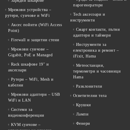
Зарядни шкафове
парогенератори
Мрежови устройства –
Tech аксесоари и
рутери, суичове и WiFi
инструменти
Аксес пойнти (WiFi Access
Смарт контакти, пътни
Point)
адаптери и таймери
Firewall и защитни стени
Инструменти за
Мрежови суичове –
електроника и ремонт –
Gigabit, PoE и Managed
iFixit, Hama
Rack шкафове 19" и
Метеостанции,
аксесоари
термометри и часовници
Hama
Рутери – WiFi, Mesh и
кабелни
Разклонители
Мрежови адаптери – USB
Осветителни тела
WiFi и LAN
Крушки
Системи за
Лампи
видеоконференции
Фенери
KVM суичове –