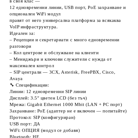
в своя клас —
12 едновременни линии, USB порт, PoE захранване и
опционален WiFi модул
правят от него универсална платформа за всякаква
VoIP инфраструктура.
Идеален за:
– Рецепции и секретариати с много едновременни
разговори
– Кол центрове и обслужване на клиенти
– Мениджъри и ключови служители с нужда от
максимален контрол
– SIP централи — 3CX, Asterisk, FreePBX, Cisco,
Avaya
🔧 Спецификации:
Линии: 12 едновременни SIP линии
Дисплей: 3.5″ цветен LCD (без тъч)
Мрежа: Gigabit Ethernet 1000 Mbit (LAN + PC порт)
Захранване: PoE (адаптер не е включен — попитайте)
Протокол: SIP (конфигуриран)
USB порт: ДА
WiFi: ОПЦИЯ (модул се добавя)
Bluetooth: НЕ