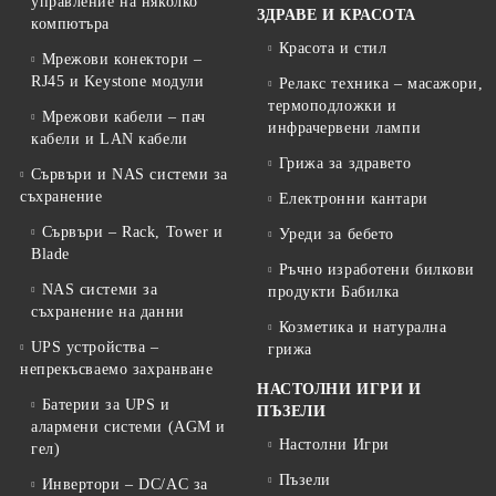
управление на няколко
ЗДРАВЕ И КРАСОТА
компютъра
Красота и стил
Мрежови конектори –
RJ45 и Keystone модули
Релакс техника – масажори,
термоподложки и
Мрежови кабели – пач
инфрачервени лампи
кабели и LAN кабели
Грижа за здравето
Сървъри и NAS системи за
съхранение
Електронни кантари
Сървъри – Rack, Tower и
Уреди за бебето
Blade
Ръчно изработени билкови
NAS системи за
продукти Бабилка
съхранение на данни
Козметика и натурална
UPS устройства –
грижа
непрекъсваемо захранване
НАСТОЛНИ ИГРИ И
Батерии за UPS и
ПЪЗЕЛИ
алармени системи (AGM и
Настолни Игри
гел)
Пъзели
Инвертори – DC/AC за