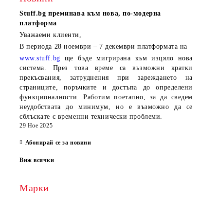
Stuff.bg
преминава към нова, по-модерна
платформа
Уважаеми клиенти,
В периода
28 ноември – 7 декември
платформата на
www.stuff.bg
ще бъде мигрирана към изцяло нова
система. През това време са възможни кратки
прекъсвания, затруднения при зареждането на
страниците, поръчките и достъпа до определени
функционалности. Работим поетапно, за да сведем
неудобствата до минимум, но е възможно да се
сблъскате с временни технически проблеми.
29 Ное 2025
Абонирай се за новини
Виж всички
Марки