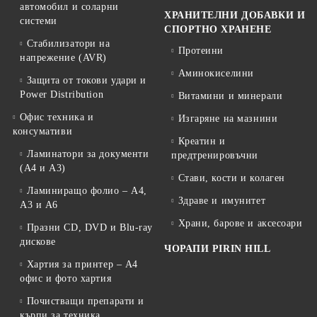
автомобил и соларни
ХРАНИТЕЛНИ ДОБАВКИ И
системи
СПОРТНО ХРАНЕНЕ
Стабилизатори на
Протеини
напрежение (AVR)
Аминокиселини
Защита от токови удари и
Power Distribution
Витамини и минерали
Офис техника и
Изгаряне на мазнини
консумативи
Креатин и
Ламинатори за документи
предтренировъчни
(A4 и A3)
Стави, кости и колаген
Ламиниращо фолио – A4,
Здраве и имунитет
A3 и A6
Храни, барове и аксесоари
Празни CD, DVD и Blu-ray
дискове
ЧОРАПИ PIRIN HILL
Хартия за принтер – A4
офис и фото хартия
Почистващи препарати и
кърпи за техника