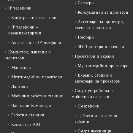
Скенери
IP телефони
Консумативи за принтери
Конферентни телефони
Аксесоари за принтери,
IP телефони –
скенери и плотери
неразпакетирани
Плотери
Аксесоари за IP телефони
3D Принтери и скенери
Компютри, лаптопи и
Проектори и екрани
монитори
Мултимедийни проектори
Монитори
Екрани, стойки и
Мултимедийни проектори
аксесоари за проектори
Лаптопи
Смарт устройства и
Мобилни работни станции
мобилни аксесоари
Настолни Компютри
Смартфони
Работни станции
Таблети и графични
таблети
Компютри AiO
Смарт часовници