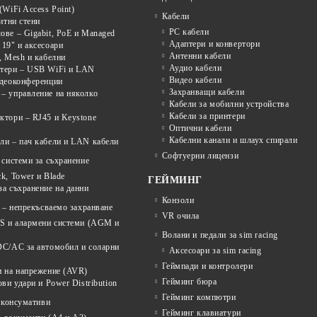
(WiFi Access Point)
Кабели
щитни стени
PC кабели
ве – Gigabit, PoE и Managed
Адаптери и конвертори
19" и аксесоари
Антенни кабели
, Mesh и кабелни
Аудио кабели
тери – USB WiFi и LAN
Видео кабели
идеоконференции
Захранващи кабели
– управление на няколко
Кабели за мобилни устройства
Кабели за принтери
ктори – RJ45 и Keystone
Оптични кабели
Кабелни канали и шлаух спирали
ли – пач кабели и LAN кабели
Софтуерни лицензи
системи за съхранение
k, Tower и Blade
ГЕЙМИНГ
а съхранение на данни
Конзоли
 – непрекъсваемо захранване
VR очила
PS и алармени системи (AGM и
Волани и педали за sim racing
DC/AC за автомобил и соларни
Аксесоари за sim racing
Геймпади и контролери
и на напрежение (AVR)
Гейминг бюра
ови удари и Power Distribution
Гейминг компютри
 консумативи
Гейминг клавиатури