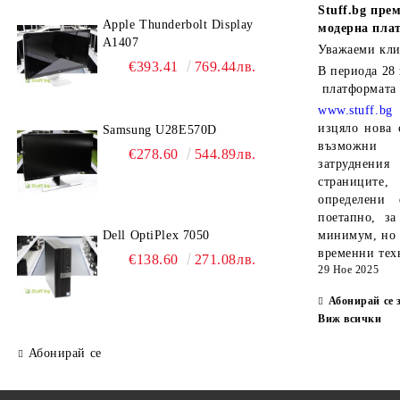
Stuff.bg
прем
Apple Thunderbolt Display
модерна пла
A1407
Уважаеми кли
€393.41
769.44лв.
В периода
28
платформата
www.stuff.bg
изцяло нова 
Samsung U28E570D
възможни 
€278.60
544.89лв.
затруднен
страниците,
определени 
поетапно, за
Dell OptiPlex 7050
минимум, но 
временни тех
€138.60
271.08лв.
29 Ное 2025
Абонирай се 
Виж всички
Абонирай се