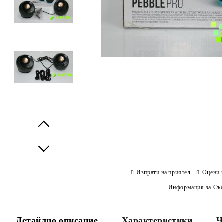
Prev
Next
Изпрати на приятел
Оцени 
Информация за Съо
Детайлно описание
Характеристики
Ч