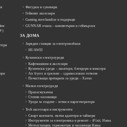
ти
Фигурки и сувенири
Гейминг аксесоари
Gaming merchandise и подаръци
йни
GUNNAR очила – компютърни и геймърски
У)
ЗА ДОМА
Зарядни станции за електромобили
отери
HUAWEI
Кухненски електроуреди
Кафемашини и аксесоари
Кухненски уреди – пасатори, блендери и миксери
ори
Air fryers и грилове – здравословно готвене
Почистващи препарати за уреди – Xavax
Малки електроуреди
Прахосмукачки
Стенни часовници
Уреди за гладене – ютии и парогенератори
Tech аксесоари и инструменти
Смарт контакти, пътни адаптери и таймери
Инструменти за електроника и ремонт – iFixit, Hama
Метеостанции, термометри и часовници Hama