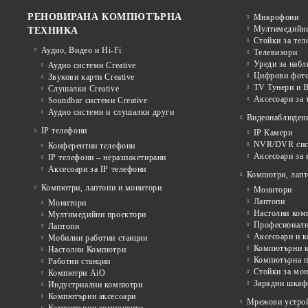
РЕНОВИРАНА КОМПЮТЪРНА
Микрофони
Мултимедийни
ТЕХНИКА
Стойки за тел
Аудио, Видео и Hi-Fi
Телевизори
Уреди за наб
Аудио системи Creative
Цифрови фото
Звукови карти Creative
TV Тунери и В
Слушалки Creative
Аксесоари за 
Soundbar системи Creative
Аудио системи и слушалки други
Видеонаблюден
IP телефони
IP Камери
NVR/DVR сист
Конферентни телефони
Аксесоари за
IP телефони – неразпакетирани
Аксесоари за IP телефони
Компютри, лапт
Компютри, лаптопи и монитори
Монитори
Лаптопи
Монитори
Настолни ком
Мултимедийни проектори
Професионалн
Лаптопи
Аксесоари и к
Мобилни работни станции
Компютърни к
Настолни Компютри
Компютърна п
Работни станции
Стойки за мон
Компютри AiO
Зарядни шкаф
Индустриални компютри
Компютърни аксесоари
Мрежови устрой