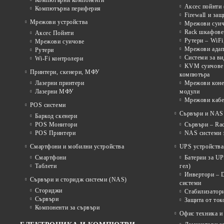
Компютърни компоненти
Аксес пойнти 
Компютърна периферия
Firewall и за
Мрежови устройства
Мрежови суичо
Rack шкафове 
Аксес Пойнти
Рутери – WiFi
Мрежови суичове
Мрежови адап
Рутери
Системи за в
Wi-Fi контролери
KVM суичове 
Принтери, скенери, МФУ
компютъра
Лазерни принтери
Мрежови коне
Лазерни МФУ
модули
Мрежови кабе
POS системи
Сървъри и NAS 
Баркод скенери
POS Монитори
Сървъри – Rac
POS Принтери
NAS системи з
Смартфони и мобилни устройства
UPS устройства
Смартфони
Батерии за U
Таблети
гел)
Инвертори – 
Сървъри и сторидж системи (NAS)
системи
Сториджи
Стабилизатор
Сървъри
Защита от ток
Компоненти за сървъри
Офис техника и