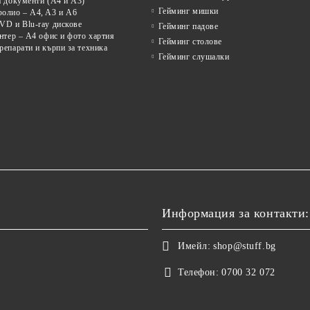
а документи (A4 и A3)
Гейминг мишки
олио – A4, A3 и A6
VD и Blu-ray дискове
Гейминг падове
нтер – A4 офис и фото хартия
Гейминг столове
епарати и кърпи за техника
Гейминг слушалки
Информация за контакти:
Имейл:
shop@stuff.bg
Телефон:
0700 32 072