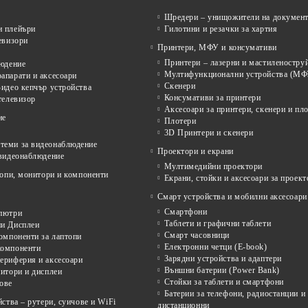
Шредери – унищожители на докумен
 плейъри
Гилотини и резачки за хартия
евизори
Принтери, МФУ и консумативи
Принтери – лазерни и мастиленостру
людение
Мултифункционални устройства (МФ
апарати и аксесоари
Скенери
идео кепчър устройства
Консумативи за принтери
телевизор
Аксесоари за принтери, скенери и пл
ие
Плотери
3D Принтери и скенери
еми за видеонаблюдение
Проектори и екрани
 видеонаблюдение
Мултимедийни проектори
опи, монитори и компоненти
Екрани, стойки и аксесоари за проект
Смарт устройства и мобилни аксесоари
Смартфони
пютри
Таблети и графични таблети
и Дисплеи
Смарт часовници
омпоненти за лаптопи
Електронни четци (E-book)
омпоненти
Зарядни устройства и адаптери
ериферия и аксесоари
Външни батерии (Power Bank)
итори и дисплеи
Стойки за таблети и смартфони
ове
Батерии за телефони, радиостанции и
ства – рутери, суичове и WiFi
дистанционни