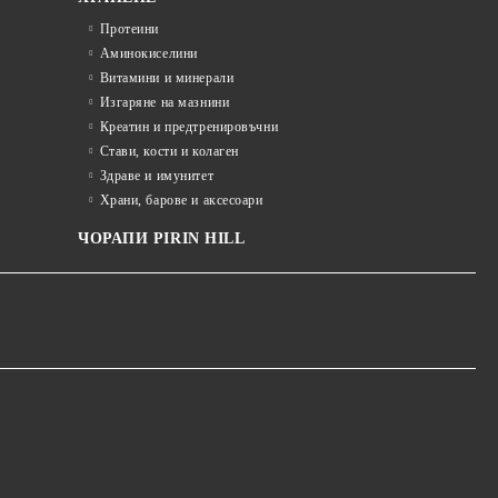
Протеини
Аминокиселини
Витамини и минерали
Изгаряне на мазнини
Креатин и предтренировъчни
Стави, кости и колаген
Здраве и имунитет
Храни, барове и аксесоари
ЧОРАПИ PIRIN HILL