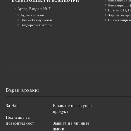
ЕЛЕКТРОНИКА И КОМПЮТРИ
Ламинатори з
Ламиниращо ф
Аудио, Видео и Hi-Fi
Празни CD, D
Аудио системи
Хартия за при
Bluetooth слушалки
Почистващи пр
Видеорегистратори
Бързи връзки:
За Нас
Връщане на закупен
продукт
Политика за
поверителност
Защита на личните
данни