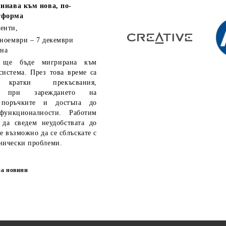
инава към нова, по-
тформа
енти,
 ноември – 7 декември
 на
ще бъде мигрирана към
система. През това време са
кратки прекъсвания,
ия при зареждането на
 поръчките и достъпа до
функционалности. Работим
 да сведем неудобствата до
е възможно да се сблъскате с
нически проблеми.
за новини