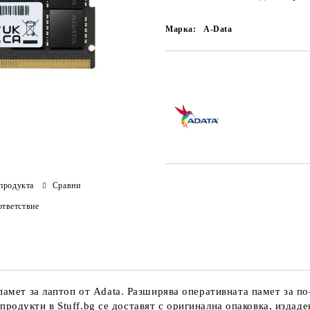
Марка:
A-Data
Добави в желани
продукта
Сравни
тветствие
 за лаптоп от Adata. Разширява оперативната памет за по-
дукти в Stuff.bg се доставят с оригинална опаковка, издаден