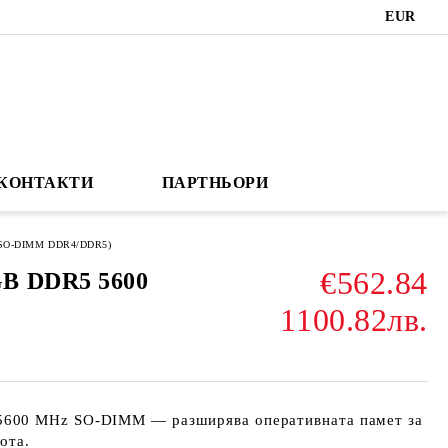
EUR
КОНТАКТИ
ПАРТНЬОРИ
 (SO-DIMM DDR4/DDR5)
€562.84
B DDR5 5600
1100.82лв.
600 MHz SO-DIMM — разширява оперативната памет за
ота.