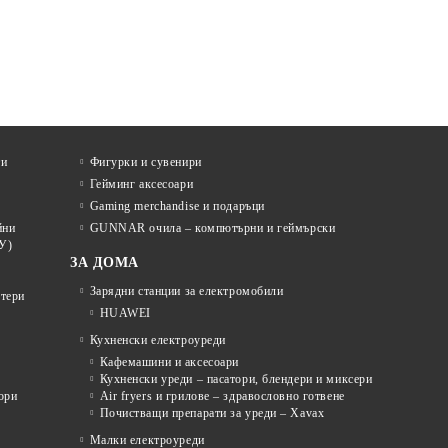
ти
Фигурки и сувенири
Гейминг аксесоари
Gaming merchandise и подаръци
йни
GUNNAR очила – компютърни и геймърски
У)
ЗА ДОМА
Зарядни станции за електромобили
отери
HUAWEI
Кухненски електроуреди
Кафемашини и аксесоари
Кухненски уреди – пасатори, блендери и миксери
ори
Air fryers и грилове – здравословно готвене
Почистващи препарати за уреди – Xavax
Малки електроуреди