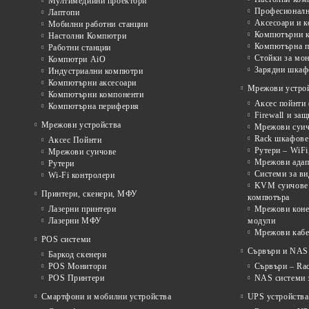
Мултимедийни проектори
Професионалн
Лаптопи
Аксесоари и к
Мобилни работни станции
Компютърни к
Настолни Компютри
Компютърна п
Работни станции
Стойки за мон
Компютри AiO
Зарядни шкаф
Индустриални компютри
Компютърни аксесоари
Мрежови устрой
Компютърни компоненти
Аксес пойнти 
Компютърна периферия
Firewall и за
Мрежови устройства
Мрежови суичо
Rack шкафове 
Аксес Пойнти
Рутери – WiFi
Мрежови суичове
Мрежови адап
Рутери
Системи за в
Wi-Fi контролери
KVM суичове 
Принтери, скенери, МФУ
компютъра
Лазерни принтери
Мрежови коне
Лазерни МФУ
модули
Мрежови кабе
POS системи
Сървъри и NAS 
Баркод скенери
POS Монитори
Сървъри – Rac
POS Принтери
NAS системи з
Смартфони и мобилни устройства
UPS устройства