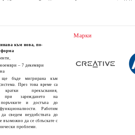
Марки
инава към нова, по-
тформа
енти,
 ноември – 7 декември
 на
ще бъде мигрирана към
система. През това време са
кратки прекъсвания,
ия при зареждането на
 поръчките и достъпа до
функционалности. Работим
 да сведем неудобствата до
е възможно да се сблъскате с
нически проблеми.