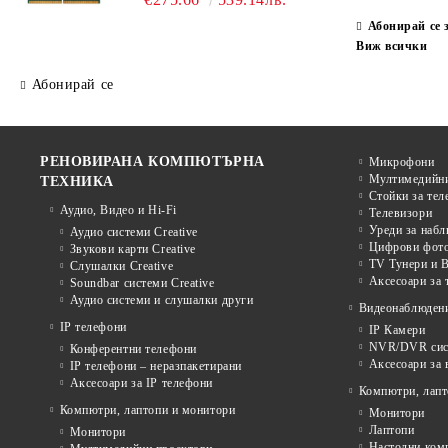
Абонирай се 
Виж всички
Абонирай се
РЕНОВИРАНА КОМПЮТЪРНА
Микрофони
Мултимедийни
ТЕХНИКА
Стойки за тел
Аудио, Видео и Hi-Fi
Телевизори
Уреди за наб
Аудио системи Creative
Цифрови фото
Звукови карти Creative
TV Тунери и В
Слушалки Creative
Аксесоари за 
Soundbar системи Creative
Аудио системи и слушалки други
Видеонаблюден
IP телефони
IP Камери
NVR/DVR сист
Конферентни телефони
Аксесоари за
IP телефони – неразпакетирани
Аксесоари за IP телефони
Компютри, лапт
Компютри, лаптопи и монитори
Монитори
Лаптопи
Монитори
Настолни ком