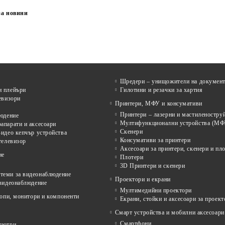
за новини
Шредери – унищожители на докумен
 плейъри
Гилотини и резачки за хартия
евизори
Принтери, МФУ и консумативи
Принтери – лазерни и мастиленостру
людение
Мултифункционални устройства (МФ
апарати и аксесоари
Скенери
идео кепчър устройства
Консумативи за принтери
телевизор
Аксесоари за принтери, скенери и пл
ие
Плотери
3D Принтери и скенери
еми за видеонаблюдение
Проектори и екрани
 видеонаблюдение
Мултимедийни проектори
опи, монитори и компоненти
Екрани, стойки и аксесоари за проект
Смарт устройства и мобилни аксесоари
Смартфони
пютри