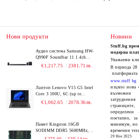
Нови продукти
Новини
Stuff.bg
прем
Аудио система Samsung HW-
модерна пла
Q990F Soundbar 11.1.4ch
Уважаеми кли
Wireless Dolby Atmos Model
€1,217.75
2381.71лв.
В периода
28
2025 Black
платформата
www.stuff.bg
изцяло нова 
Лаптоп Lenovo V15 G5 Intel
възможни 
Core 3 100U, 6C (up to
затруднен
4.7GHz, 10MB), 16GB DDR5-
€1,062.65
2078.36лв.
страниците,
5200, 512GB SSD, 15.6" FHD
определени 
(1920x1080) IPS AG, Intel
поетапно, за
UHD Graphics, HD 720p Cam,
Памет Kingston 16GB
минимум, но 
WLAN, BT, 3 cell, DOS, 3Y
SODIMM DDR5 5600MHz,
временни тех
CCI
29 Ное 2025
CL46, 1Rx8, KCP556SS8-16
€275.66
539.14лв.