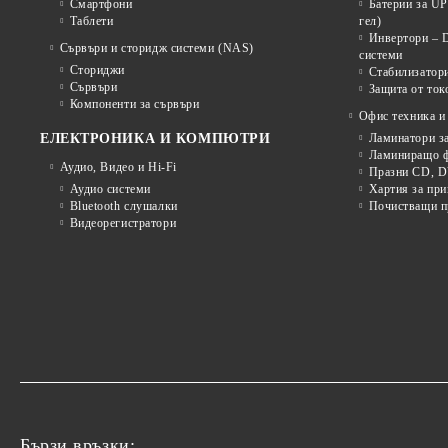
Смартфони
Батерии за U
Таблети
гел)
Инвертори – 
Сървъри и сторидж системи (NAS)
системи
Сториджи
Стабилизатор
Сървъри
Защита от ток
Компоненти за сървъри
Офис техника и
ЕЛЕКТРОНИКА И КОМПЮТРИ
Ламинатори з
Ламиниращо ф
Аудио, Видео и Hi-Fi
Празни CD, D
Аудио системи
Хартия за при
Bluetooth слушалки
Почистващи пр
Видеорегистратори
Бързи връзки: