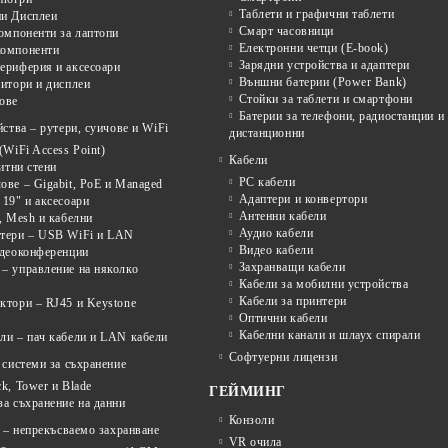
Таблети и графични таблети
и Дисплеи
Смарт часовници
омпоненти за лаптопи
Електронни четци (E-book)
омпоненти
Зарядни устройства и адаптери
ериферия и аксесоари
Външни батерии (Power Bank)
итори и дисплеи
Стойки за таблети и смартфони
ове
Батерии за телефони, радиостанции и
ства – рутери, суичове и WiFi
дистанционни
(WiFi Access Point)
Кабели
щитни стени
PC кабели
ве – Gigabit, PoE и Managed
Адаптери и конвертори
19" и аксесоари
Антенни кабели
, Mesh и кабелни
Аудио кабели
тери – USB WiFi и LAN
Видео кабели
идеоконференции
Захранващи кабели
– управление на няколко
Кабели за мобилни устройства
Кабели за принтери
ктори – RJ45 и Keystone
Оптични кабели
Кабелни канали и шлаух спирали
ли – пач кабели и LAN кабели
Софтуерни лицензи
системи за съхранение
k, Tower и Blade
ГЕЙМИНГ
а съхранение на данни
Конзоли
 – непрекъсваемо захранване
VR очила