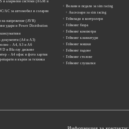
PS и алармени системи (AGM и
Волани и педали за sim racing
DC/AC за автомобил и соларни
Аксесоари за sim racing
Геймпади и контролери
и на напрежение (AVR)
Гейминг бюра
ови удари и Power Distribution
Гейминг компютри
 консумативи
Гейминг клавиатури
а документи (A4 и A3)
Гейминг мишки
олио – A4, A3 и A6
VD и Blu-ray дискове
Гейминг падове
нтер – A4 офис и фото хартия
Гейминг столове
епарати и кърпи за техника
Гейминг слушалки
Информация за контакти: