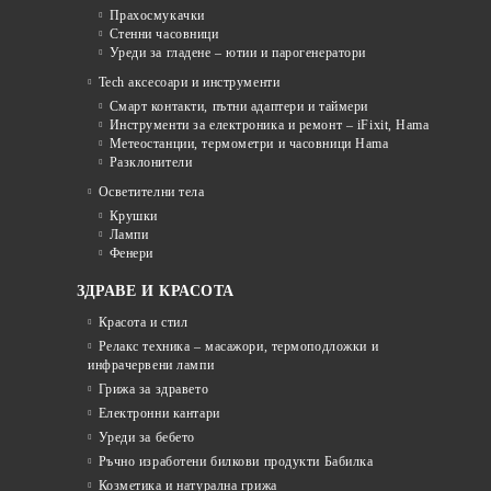
Прахосмукачки
Стенни часовници
Уреди за гладене – ютии и парогенератори
Tech аксесоари и инструменти
Смарт контакти, пътни адаптери и таймери
Инструменти за електроника и ремонт – iFixit, Hama
Метеостанции, термометри и часовници Hama
Разклонители
Осветителни тела
Крушки
Лампи
Фенери
ЗДРАВЕ И КРАСОТА
Красота и стил
Релакс техника – масажори, термоподложки и
инфрачервени лампи
Грижа за здравето
Електронни кантари
Уреди за бебето
Ръчно изработени билкови продукти Бабилка
Козметика и натурална грижа