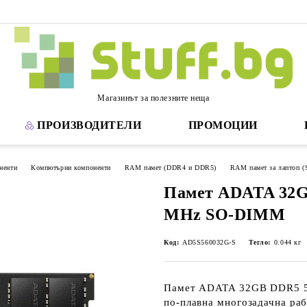
Магазинът за полезните неща
ПРОИЗВОДИТЕЛИ
ПРОМОЦИИ
ненти
Компютърни компоненти
RAM памет (DDR4 и DDR5)
RAM памет за лаптоп
Памет ADATA 32G
MHz SO-DIMM
Код:
AD5S560032G-S
Тегло:
0.044
кг
Памет ADATA 32GB DDR5 5
по-плавна многозадачна раб