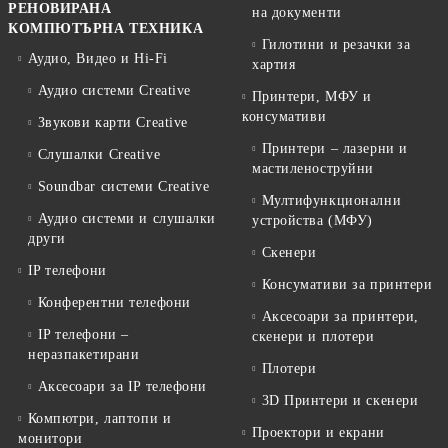
РЕНОВИРАНА
на документи
КОМПЮТЪРНА ТЕХНИКА
Гилотини и резачки за
Аудио, Видео и Hi-Fi
хартия
Аудио системи Creative
Принтери, МФУ и
консумативи
Звукови карти Creative
Принтери – лазерни и
Слушалки Creative
мастиленоструйни
Soundbar системи Creative
Мултифункционални
Аудио системи и слушалки
устройства (МФУ)
други
Скенери
IP телефони
Консумативи за принтери
Конферентни телефони
Аксесоари за принтери,
IP телефони –
скенери и плотери
неразпакетирани
Плотери
Аксесоари за IP телефони
3D Принтери и скенери
Компютри, лаптопи и
Проектори и екрани
монитори