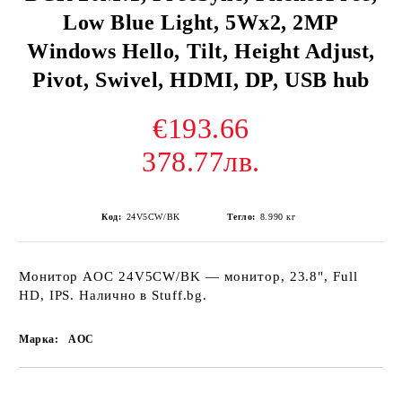
Low Blue Light, 5Wx2, 2MP
Windows Hello, Tilt, Height Adjust,
Pivot, Swivel, HDMI, DP, USB hub
€193.66
378.77лв.
Код:
24V5CW/BK
Тегло:
8.990
кг
Монитор AOC 24V5CW/BK — монитор, 23.8", Full
HD, IPS. Налично в Stuff.bg.
Марка:
AOC
Добави в желани