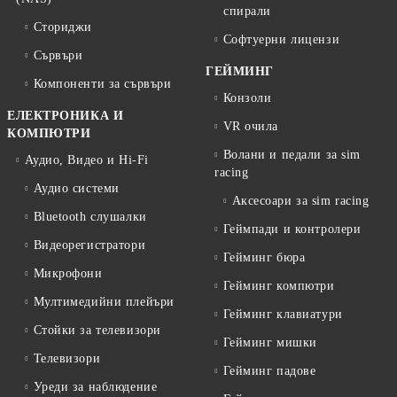
спирали
Сториджи
Софтуерни лицензи
Сървъри
ГЕЙМИНГ
Компоненти за сървъри
Конзоли
ЕЛЕКТРОНИКА И
VR очила
КОМПЮТРИ
Волани и педали за sim
Аудио, Видео и Hi-Fi
racing
Аудио системи
Аксесоари за sim racing
Bluetooth слушалки
Геймпади и контролери
Видеорегистратори
Гейминг бюра
Микрофони
Гейминг компютри
Мултимедийни плейъри
Гейминг клавиатури
Стойки за телевизори
Гейминг мишки
Телевизори
Гейминг падове
Уреди за наблюдение