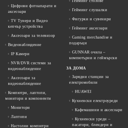
Гейминг столове
Цифрови фотоапарати и
Гейминг слушалки
аксесоари
Фигурки и сувенири
TV Тунери и Видео
кепчър устройства
Гейминг аксесоари
Аксесоари за телевизор
Gaming merchandise и
подаръци
Видеонаблюдение
GUNNAR очила –
IP Камери
компютърни и геймърски
NVR/DVR системи за
ЗА ДОМА
видеонаблюдение
Зарядни станции за
Аксесоари за
електромобили
видеонаблюдение
HUAWEI
Компютри, лаптопи,
монитори и компоненти
Кухненски електроуреди
Монитори
Кафемашини и аксесоари
Лаптопи
Кухненски уреди –
пасатори, блендери и
Настолни компютри