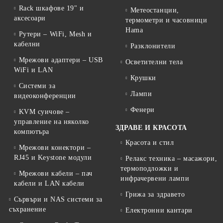
Rack шкафове 19" и
Метеостанции,
аксесоари
термометри и часовници
Hama
Рутери – WiFi, Mesh и
кабелни
Разклонители
Мрежови адаптери – USB
Осветителни тела
WiFi и LAN
Крушки
Системи за
Лампи
видеоконференции
Фенери
KVM суичове –
управление на няколко
ЗДРАВЕ И КРАСОТА
компютъра
Красота и стил
Мрежови конектори –
RJ45 и Keystone модули
Релакс техника – масажори,
термоподложки и
Мрежови кабели – пач
инфрачервени лампи
кабели и LAN кабели
Грижа за здравето
Сървъри и NAS системи за
съхранение
Електронни кантари