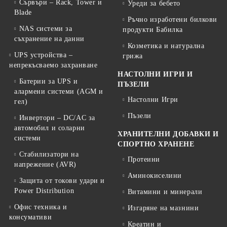
Сървъри – Rack, Tower и
Уреди за бебето
Blade
Ръчно изработени билкови
NAS системи за
продукти Бабилка
съхранение на данни
Козметика и натурална
UPS устройства –
грижа
непрекъсваемо захранване
НАСТОЛНИ ИГРИ И
Батерии за UPS и
ПЪЗЕЛИ
алармени системи (AGM и
Настолни Игри
гел)
Пъзели
Инвертори – DC/AC за
автомобил и соларни
ХРАНИТЕЛНИ ДОБАВКИ И
системи
СПОРТНО ХРАНЕНЕ
Стабилизатори на
Протеини
напрежение (AVR)
Аминокиселини
Защита от токови удари и
Power Distribution
Витамини и минерали
Офис техника и
Изгаряне на мазнини
консумативи
Креатин и