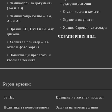
Ламинатори за документи
предтренировъчни
(A4 и A3)
Стави, кости и колаген
Ламиниращо фолио – A4,
Здраве и имунитет
A3 и A6
Храни, барове и аксесоари
Празни CD, DVD и Blu-ray
дискове
ЧОРАПИ PIRIN HILL
Хартия за принтер – A4
офис и фото хартия
Почистващи препарати и
кърпи за техника
Бързи връзки:
За Нас
Връщане на закупен продукт
Политика за поверителност
Защита на личните данни