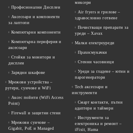
миксери
Професионални Дисплеи
Air fryers и грилове –
Аксесоари и компоненти
здравословно готвене
за лаптопи
Почистващи препарати за
Компютърни компоненти
уреди – Xavax
Компютърна периферия и
Малки електроуреди
аксесоари
Прахосмукачки
Стойки за монитори и
Стенни часовници
дисплеи
Уреди за гладене – ютии и
Зарядни шкафове
парогенератори
Мрежови устройства –
Tech аксесоари и
рутери, суичове и WiFi
инструменти
Аксес пойнти (WiFi Access
Смарт контакти, пътни
Point)
адаптери и таймери
Firewall и защитни стени
Инструменти за
Мрежови суичове –
електроника и ремонт –
Gigabit, PoE и Managed
iFixit, Hama