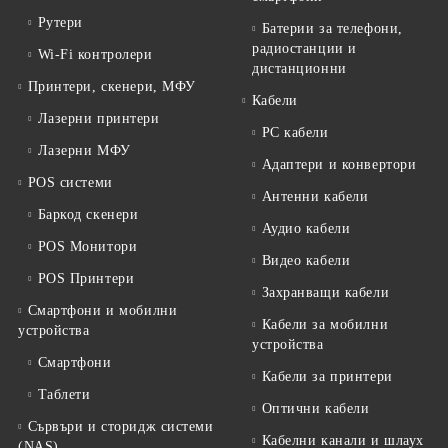
Рутери
Батерии за телефони,
радиостанции и
Wi-Fi контролери
дистанционни
Принтери, скенери, МФУ
Кабели
Лазерни принтери
PC кабели
Лазерни МФУ
Адаптери и конвертори
POS системи
Антенни кабели
Баркод скенери
Аудио кабели
POS Монитори
Видео кабели
POS Принтери
Захранващи кабели
Смартфони и мобилни
Кабели за мобилни
устройства
устройства
Смартфони
Кабели за принтери
Таблети
Оптични кабели
Сървъри и сторидж системи
Кабелни канали и шлаух
(NAS)