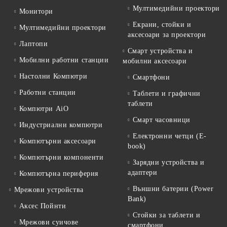
Мултимедийни проектори
Монитори
Екрани, стойки и
Мултимедийни проектори
аксесоари за проектори
Лаптопи
Смарт устройства и
Мобилни работни станции
мобилни аксесоари
Настолни Компютри
Смартфони
Работни станции
Таблети и графични
таблети
Компютри AiO
Смарт часовници
Индустриални компютри
Електронни четци (E-
Компютърни аксесоари
book)
Компютърни компоненти
Зарядни устройства и
адаптери
Компютърна периферия
Външни батерии (Power
Мрежови устройства
Bank)
Аксес Пойнти
Стойки за таблети и
Мрежови суичове
смартфони