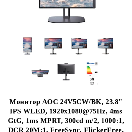
Монитор AOC 24V5CW/BK, 23.8"
IPS WLED, 1920x1080@75Hz, 4ms
GtG, 1ms MPRT, 300cd m/2, 1000:1,
DCR 20M:1, FreeSync, FlickerFree,