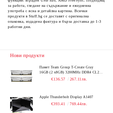
функции: вграден USB хъб, AMD FreeSync. Подходящ
за работа, гледане на съдържание и ежедневна
употреба с ясна и детайлна картина. Всички
продукти в Stuff.bg се доставят с оригинална
опаковка, издадена фактура и бърза доставка до 1-3
работни дни.
Нови продукти
Памет Team Group T-Create Gray
16GB (2 x8GB) 3200MHz DDR4 CL22-
22-22-52 1.2V
€136.57
267.11лв.
Apple Thunderbolt Display A1407
€393.41
769.44лв.