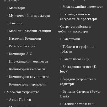
монитори
Мултимедийни проектори
Монитори
Екрани, стойки и
Мултимедийни проектори
аксесоари за проектори
Лаптопи
Смарт устройства и
Мобилни работни станции
мобилни аксесоари
Настолни Компютри
Смартфони
Работни станции
Таблети и графични
таблети
Компютри AiO
Смарт часовници
Индустриални компютри
Електронни четци (E-
Компютърни аксесоари
book)
Компютърни компоненти
Зарядни устройства и
адаптери
Компютърна периферия
Външни батерии (Power
Мрежови устройства
Bank)
Аксес Пойнти
Стойки за таблети и