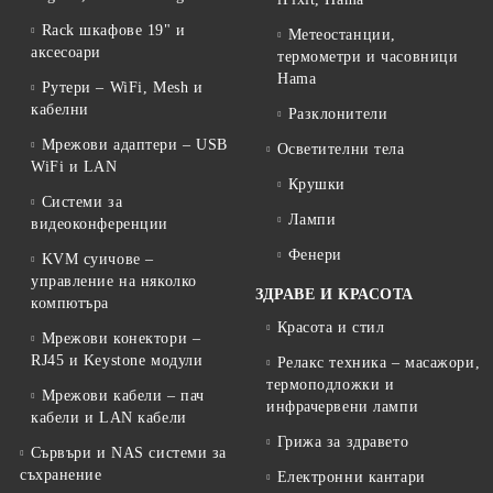
Rack шкафове 19" и
Метеостанции,
аксесоари
термометри и часовници
Hama
Рутери – WiFi, Mesh и
кабелни
Разклонители
Мрежови адаптери – USB
Осветителни тела
WiFi и LAN
Крушки
Системи за
Лампи
видеоконференции
Фенери
KVM суичове –
управление на няколко
ЗДРАВЕ И КРАСОТА
компютъра
Красота и стил
Мрежови конектори –
RJ45 и Keystone модули
Релакс техника – масажори,
термоподложки и
Мрежови кабели – пач
инфрачервени лампи
кабели и LAN кабели
Грижа за здравето
Сървъри и NAS системи за
съхранение
Електронни кантари