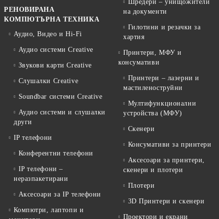
Шредери – унищожители
РЕНОВИРАНА
на документи
КОМПЮТЪРНА ТЕХНИКА
Гилотини и резачки за
Аудио, Видео и Hi-Fi
хартия
Аудио системи Creative
Принтери, МФУ и
консумативи
Звукови карти Creative
Принтери – лазерни и
Слушалки Creative
мастиленоструйни
Soundbar системи Creative
Мултифункционални
Аудио системи и слушалки
устройства (МФУ)
други
Скенери
IP телефони
Консумативи за принтери
Конферентни телефони
Аксесоари за принтери,
IP телефони –
скенери и плотери
неразпакетирани
Плотери
Аксесоари за IP телефони
3D Принтери и скенери
Компютри, лаптопи и
Проектори и екрани