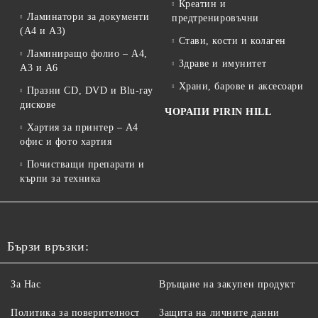
Креатин и
Ламинатори за документи
предтренировъчни
(A4 и A3)
Стави, кости и колаген
Ламиниращо фолио – A4,
Здраве и имунитет
A3 и A6
Храни, барове и аксесоари
Празни CD, DVD и Blu-ray
дискове
ЧОРАПИ PIRIN HILL
Хартия за принтер – A4
офис и фото хартия
Почистващи препарати и
кърпи за техника
Бързи връзки:
За Нас
Връщане на закупен продукт
Политика за поверителност
Защита на личните данни