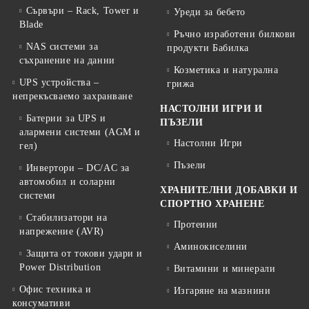
Сървъри – Rack, Tower и
Уреди за бебето
Blade
Ръчно изработени билкови
NAS системи за
продукти Бабилка
съхранение на данни
Козметика и натурална
UPS устройства –
грижа
непрекъсваемо захранване
НАСТОЛНИ ИГРИ И
Батерии за UPS и
ПЪЗЕЛИ
алармени системи (AGM и
Настолни Игри
гел)
Пъзели
Инвертори – DC/AC за
автомобил и соларни
ХРАНИТЕЛНИ ДОБАВКИ И
системи
СПОРТНО ХРАНЕНЕ
Стабилизатори на
Протеини
напрежение (AVR)
Аминокиселини
Защита от токови удари и
Power Distribution
Витамини и минерали
Офис техника и
Изгаряне на мазнини
консумативи