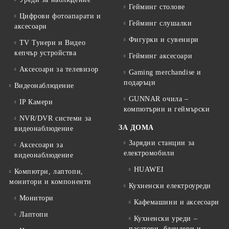
Гейминг столове
Цифрови фотоапарати и
Гейминг слушалки
аксесоари
Фигурки и сувенири
TV Тунери и Видео
кепчър устройства
Гейминг аксесоари
Аксесоари за телевизор
Gaming merchandise и
подаръци
Видеонаблюдение
GUNNAR очила –
IP Камери
компютърни и геймърски
NVR/DVR системи за
ЗА ДОМА
видеонаблюдение
Зарядни станции за
Аксесоари за
електромобили
видеонаблюдение
HUAWEI
Компютри, лаптопи,
монитори и компоненти
Кухненски електроуреди
Монитори
Кафемашини и аксесоари
Лаптопи
Кухненски уреди –
пасатори, блендери и