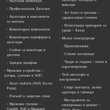
Настолни компютри
миксери
Професионални Дисплеи
Air fryers и грилове –
Аксесоари и компоненти
здравословно готвене
за лаптопи
Почистващи препарати за
Компютърни компоненти
уреди – Xavax
Компютърна периферия и
Малки електроуреди
аксесоари
Прахосмукачки
Стойки за монитори и
Стенни часовници
дисплеи
Уреди за гладене – ютии и
Зарядни шкафове
парогенератори
Мрежови устройства –
Tech аксесоари и
рутери, суичове и WiFi
инструменти
Аксес пойнти (WiFi Access
Смарт контакти, пътни
Point)
адаптери и таймери
Firewall и защитни стени
Инструменти за
Мрежови суичове –
електроника и ремонт –
Gigabit, PoE и Managed
iFixit, Hama