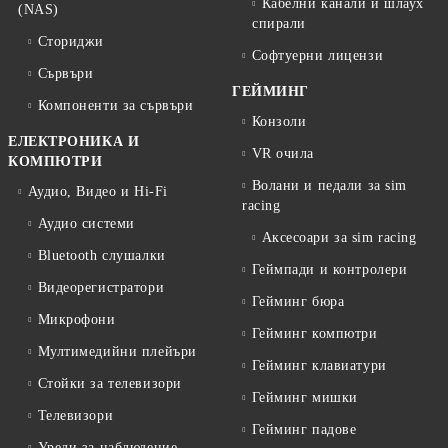
Кабелни канали и шлаух
(NAS)
спирали
Сториджи
Софтуерни лицензи
Сървъри
ГЕЙМИНГ
Компоненти за сървъри
Конзоли
ЕЛЕКТРОНИКА И
VR очила
КОМПЮТРИ
Волани и педали за sim
Аудио, Видео и Hi-Fi
racing
Аудио системи
Аксесоари за sim racing
Bluetooth слушалки
Геймпади и контролери
Видеорегистратори
Гейминг бюра
Микрофони
Гейминг компютри
Мултимедийни плейъри
Гейминг клавиатури
Стойки за телевизори
Гейминг мишки
Телевизори
Гейминг падове
Уреди за наблюдение