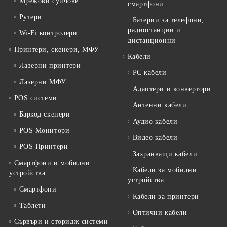
Мрежови суичове
смартфони
Рутери
Батерии за телефони,
радиостанции и
Wi-Fi контролери
дистанционни
Принтери, скенери, МФУ
Кабели
Лазерни принтери
PC кабели
Лазерни МФУ
Адаптери и конвертори
POS системи
Антенни кабели
Баркод скенери
Аудио кабели
POS Монитори
Видео кабели
POS Принтери
Захранващи кабели
Смартфони и мобилни
Кабели за мобилни
устройства
устройства
Смартфони
Кабели за принтери
Таблети
Оптични кабели
Сървъри и сторидж системи