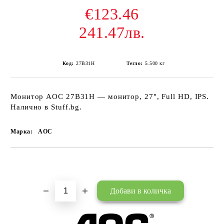
€123.46
241.47лв.
Код:
27B31H
Тегло:
5.500
кг
Монитор AOC 27B31H — монитор, 27", Full HD, IPS.
Налично в Stuff.bg.
Марка:
AOC
Добави в желани