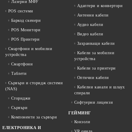
Лазерни МФУ
Адаптери и конвертори
POS системи
Антенни кабели
Баркод скенери
Аудио кабели
POS Монитори
Видео кабели
POS Принтери
Захранващи кабели
Смартфони и мобилни
Кабели за мобилни
устройства
устройства
Смартфони
Кабели за принтери
Таблети
Оптични кабели
Сървъри и сторидж системи
Кабелни канали и шлаух
(NAS)
спирали
Сториджи
Софтуерни лицензи
Сървъри
ГЕЙМИНГ
Компоненти за сървъри
Конзоли
ЕЛЕКТРОНИКА И
VR очила