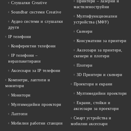
Принтери – лазерни и
Слушалки Creative
мастиленоструйни
Soundbar системи Creative
Мултифункционални
Аудио системи и слушалки
устройства (МФУ)
други
Скенери
IP телефони
Консумативи за принтери
Конферентни телефони
Аксесоари за принтери,
IP телефони –
скенери и плотери
неразпакетирани
Плотери
Аксесоари за IP телефони
3D Принтери и скенери
Компютри, лаптопи и
Проектори и екрани
монитори
Мултимедийни проектори
Монитори
Екрани, стойки и
Мултимедийни проектори
аксесоари за проектори
Лаптопи
Смарт устройства и
Мобилни работни станции
мобилни аксесоари