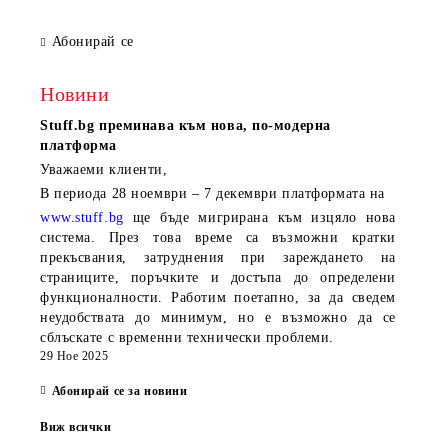
Абонирай се
Новини
Stuff.bg
преминава към нова, по-модерна
платформа
Уважаеми клиенти,
В периода
28 ноември – 7 декември
платформата на
www.stuff.bg
ще бъде мигрирана към изцяло нова
система. През това време са възможни кратки
прекъсвания, затруднения при зареждането на
страниците, поръчките и достъпа до определени
функционалности. Работим поетапно, за да сведем
неудобствата до минимум, но е възможно да се
сблъскате с временни технически проблеми.
29 Ное 2025
Абонирай се за новини
Виж всички