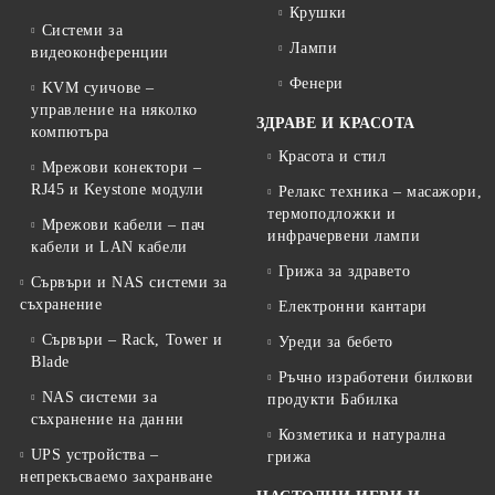
Крушки
Системи за
Лампи
видеоконференции
Фенери
KVM суичове –
управление на няколко
ЗДРАВЕ И КРАСОТА
компютъра
Красота и стил
Мрежови конектори –
RJ45 и Keystone модули
Релакс техника – масажори,
термоподложки и
Мрежови кабели – пач
инфрачервени лампи
кабели и LAN кабели
Грижа за здравето
Сървъри и NAS системи за
съхранение
Електронни кантари
Сървъри – Rack, Tower и
Уреди за бебето
Blade
Ръчно изработени билкови
NAS системи за
продукти Бабилка
съхранение на данни
Козметика и натурална
UPS устройства –
грижа
непрекъсваемо захранване