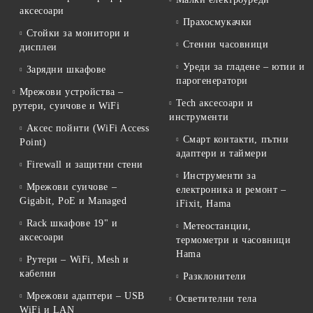
аксесоари
Прахосмукачки
Стойки за монитори и
Стенни часовници
дисплеи
Уреди за гладене – ютии и
Зарядни шкафове
парогенератори
Мрежови устройства –
Tech аксесоари и
рутери, суичове и WiFi
инструменти
Аксес пойнти (WiFi Access
Смарт контакти, пътни
Point)
адаптери и таймери
Firewall и защитни стени
Инструменти за
Мрежови суичове –
електроника и ремонт –
Gigabit, PoE и Managed
iFixit, Hama
Rack шкафове 19" и
Метеостанции,
аксесоари
термометри и часовници
Hama
Рутери – WiFi, Mesh и
кабелни
Разклонители
Мрежови адаптери – USB
Осветителни тела
WiFi и LAN