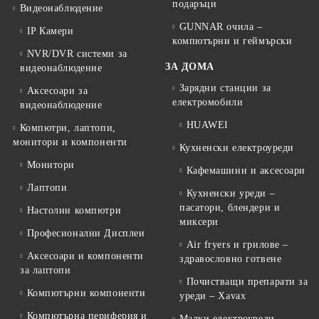
подаръци
Видеонаблюдение
GUNNAR очила –
IP Камери
компютърни и геймърски
NVR/DVR системи за
ЗА ДОМА
видеонаблюдение
Зарядни станции за
Аксесоари за
електромобили
видеонаблюдение
HUAWEI
Компютри, лаптопи,
монитори и компоненти
Кухненски електроуреди
Монитори
Кафемашини и аксесоари
Лаптопи
Кухненски уреди –
пасатори, блендери и
Настолни компютри
миксери
Професионални Дисплеи
Air fryers и грилове –
Аксесоари и компоненти
здравословно готвене
за лаптопи
Почистващи препарати за
Компютърни компоненти
уреди – Xavax
Компютърна периферия и
Малки електроуреди