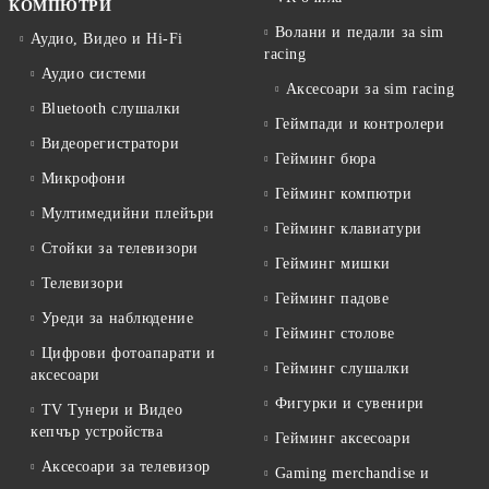
КОМПЮТРИ
Волани и педали за sim
Аудио, Видео и Hi-Fi
racing
Аудио системи
Аксесоари за sim racing
Bluetooth слушалки
Геймпади и контролери
Видеорегистратори
Гейминг бюра
Микрофони
Гейминг компютри
Мултимедийни плейъри
Гейминг клавиатури
Стойки за телевизори
Гейминг мишки
Телевизори
Гейминг падове
Уреди за наблюдение
Гейминг столове
Цифрови фотоапарати и
Гейминг слушалки
аксесоари
Фигурки и сувенири
TV Тунери и Видео
кепчър устройства
Гейминг аксесоари
Аксесоари за телевизор
Gaming merchandise и