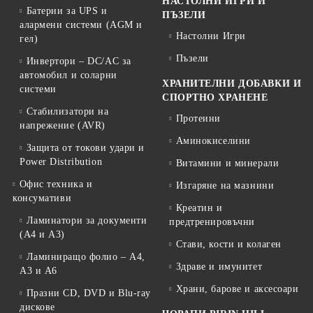
НАСТОЛНИ ИГРИ И
Батерии за UPS и
ПЪЗЕЛИ
алармени системи (AGM и
Настолни Игри
гел)
Пъзели
Инвертори – DC/AC за
автомобил и соларни
ХРАНИТЕЛНИ ДОБАВКИ И
системи
СПОРТНО ХРАНЕНЕ
Стабилизатори на
Протеини
напрежение (AVR)
Аминокиселини
Защита от токови удари и
Power Distribution
Витамини и минерали
Офис техника и
Изгаряне на мазнини
консумативи
Креатин и
Ламинатори за документи
предтренировъчни
(A4 и A3)
Стави, кости и колаген
Ламиниращо фолио – A4,
Здраве и имунитет
A3 и A6
Храни, барове и аксесоари
Празни CD, DVD и Blu-ray
дискове