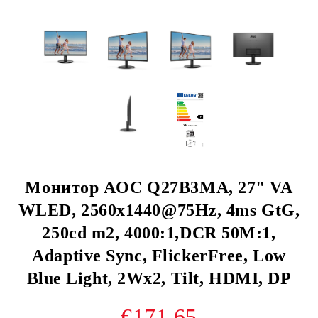
Монитор AOC Q27B3MA, 27" VA
WLED, 2560x1440@75Hz, 4ms GtG,
250cd m2, 4000:1,DCR 50M:1,
Adaptive Sync, FlickerFree, Low
Blue Light, 2Wx2, Tilt, HDMI, DP
€171.65