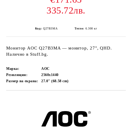
335.72лв.
Код:
Q27B3MA
Тегло:
6.300
кг
Монитор AOC Q27B3MA — монитор, 27", QHD.
Налично в Stuff.bg.
Марка:
AOC
Резюлюция:
2560x1440
Размер на екрана:
27.0" (68.58 cm)
Добави в желани