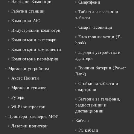
Настолни Компютри
Смартфони
Работни станции
Таблети и графични
таблети
Компютри AiO
Смарт часовници
Индустриални компютри
Електронни четци (E-
Компютърни аксесоари
book)
Компютърни компоненти
Зарядни устройства и
адаптери
Компютърна периферия
Външни батерии (Power
Мрежови устройства
Bank)
Аксес Пойнти
Стойки за таблети и
Мрежови суичове
смартфони
Рутери
Батерии за телефони,
радиостанции и
Wi-Fi контролери
дистанционни
Принтери, скенери, МФУ
Кабели
Лазерни принтери
PC кабели