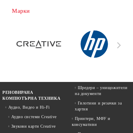
Марки
Шредери – унищожители
РЕНОВИРАНА
на документи
КОМПЮТЪРНА ТЕХНИКА
Гилотини и резачки за
Аудио, Видео и Hi-Fi
хартия
Аудио системи Creative
Принтери, МФУ и
консумативи
Звукови карти Creative