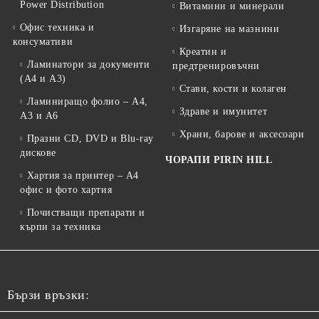
Power Distribution
Витамини и минерали
Офис техника и
Изгаряне на мазнини
консумативи
Креатин и
Ламинатори за документи
предтренировъчни
(A4 и A3)
Стави, кости и колаген
Ламиниращо фолио – A4,
Здраве и имунитет
A3 и A6
Храни, барове и аксесоари
Празни CD, DVD и Blu-ray
дискове
ЧОРАПИ PIRIN HILL
Хартия за принтер – A4
офис и фото хартия
Почистващи препарати и
кърпи за техника
Бързи връзки: