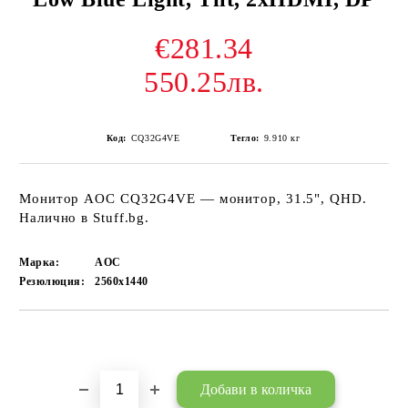
€281.34
550.25лв.
Код:
CQ32G4VE
Тегло:
9.910
кг
Монитор AOC CQ32G4VE — монитор, 31.5", QHD.
Налично в Stuff.bg.
Марка:
AOC
Резюлюция:
2560x1440
Добави в желани