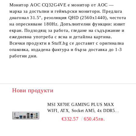
Монитор AOC CQ32G4VE е монитор от AOC —
марка за достъпни и геймърски монитори. Предлага
диагонал 31.5", резолюция QHD (2560x1440), честота
на опресняване 180Hz. Допълнителни функции: извит
екран. Подходящ за работа, гледане на съдържание и
ежедневна употреба с ясна и детайлна картина.
Всички продукти в Stuff.bg се доставят с оригинална
опаковка, издадена фактура и бърза доставка до 1-3
работни дни.
Нови продукти
MSI X870E GAMING PLUS MAX
WIFI, ATX, Socket AM5, 4x DDR5
Dual Channel DDR5 up to
€332.57
650.45лв.
8200(OC)MHz, 3x PCIe x16 slot, 3x
M.2 slot, 4x USB 2.0, 2x USB 5Gbps,
2x USB 10Gbps, 1x 20Gbps Type-C, 1x