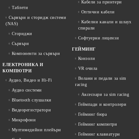
Кабели за принтери
Таблети
Оптични кабели
Сървъри и сторидж системи
Кабелни канали и шлаух
(NAS)
спирали
Сториджи
Софтуерни лицензи
Сървъри
ГЕЙМИНГ
Компоненти за сървъри
Конзоли
ЕЛЕКТРОНИКА И
VR очила
КОМПЮТРИ
Волани и педали за sim
Аудио, Видео и Hi-Fi
racing
Аудио системи
Аксесоари за sim racing
Bluetooth слушалки
Геймпади и контролери
Видеорегистратори
Гейминг бюра
Микрофони
Гейминг компютри
Мултимедийни плейъри
Гейминг клавиатури