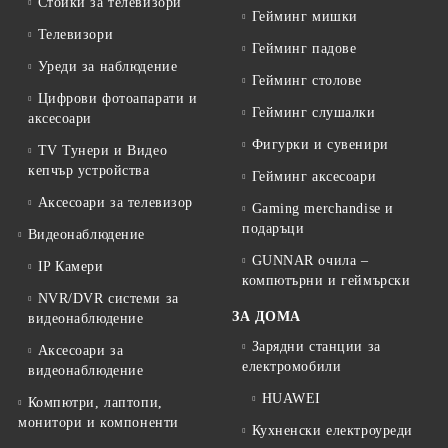
Стойки за телевизори
Гейминг мишки
Телевизори
Гейминг падове
Уреди за наблюдение
Гейминг столове
Цифрови фотоапарати и
Гейминг слушалки
аксесоари
Фигурки и сувенири
TV Тунери и Видео
кепчър устройства
Гейминг аксесоари
Аксесоари за телевизор
Gaming merchandise и
подаръци
Видеонаблюдение
GUNNAR очила –
IP Камери
компютърни и геймърски
NVR/DVR системи за
ЗА ДОМА
видеонаблюдение
Зарядни станции за
Аксесоари за
електромобили
видеонаблюдение
HUAWEI
Компютри, лаптопи,
монитори и компоненти
Кухненски електроуреди