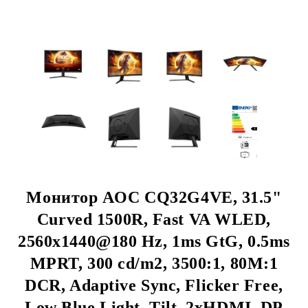
Монитор AOC CQ32G4VE, 31.5"
Curved 1500R, Fast VA WLED,
2560x1440@180 Hz, 1ms GtG, 0.5ms
MPRT, 300 cd/m2, 3500:1, 80M:1
DCR, Adaptive Sync, Flicker Free,
Low Blue Light, Tilt, 2xHDMI, DP