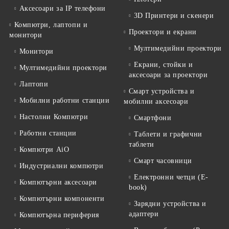
Аксесоари за IP телефони
3D Принтери и скенери
Компютри, лаптопи и
Проектори и екрани
монитори
Мултимедийни проектори
Монитори
Екрани, стойки и
Мултимедийни проектори
аксесоари за проектори
Лаптопи
Смарт устройства и
Мобилни работни станции
мобилни аксесоари
Настолни Компютри
Смартфони
Работни станции
Таблети и графични
таблети
Компютри AiO
Смарт часовници
Индустриални компютри
Електронни четци (E-
Компютърни аксесоари
book)
Компютърни компоненти
Зарядни устройства и
адаптери
Компютърна периферия