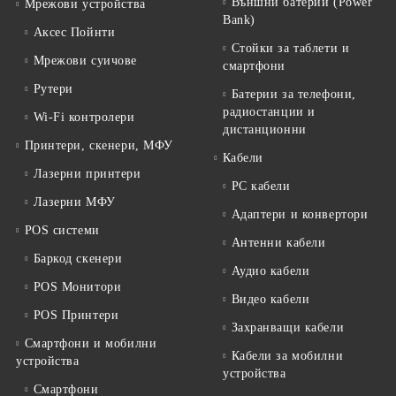
Външни батерии (Power
Мрежови устройства
Bank)
Аксес Пойнти
Стойки за таблети и
Мрежови суичове
смартфони
Рутери
Батерии за телефони,
радиостанции и
Wi-Fi контролери
дистанционни
Принтери, скенери, МФУ
Кабели
Лазерни принтери
PC кабели
Лазерни МФУ
Адаптери и конвертори
POS системи
Антенни кабели
Баркод скенери
Аудио кабели
POS Монитори
Видео кабели
POS Принтери
Захранващи кабели
Смартфони и мобилни
Кабели за мобилни
устройства
устройства
Смартфони