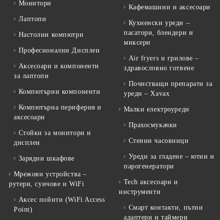
Монитори
Кафемашини и аксесоари
Лаптопи
Кухненски уреди –
пасатори, блендери и
Настолни компютри
миксери
Професионални Дисплеи
Air fryers и грилове –
Аксесоари и компоненти
здравословно готвене
за лаптопи
Почистващи препарати за
Компютърни компоненти
уреди – Xavax
Компютърна периферия и
Малки електроуреди
аксесоари
Прахосмукачки
Стойки за монитори и
Стенни часовници
дисплеи
Уреди за гладене – ютии и
Зарядни шкафове
парогенератори
Мрежови устройства –
Tech аксесоари и
рутери, суичове и WiFi
инструменти
Аксес пойнти (WiFi Access
Смарт контакти, пътни
Point)
адаптери и таймери