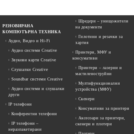
Шредери – унищожители
РЕНОВИРАНА
на документи
КОМПЮТЪРНА ТЕХНИКА
Гилотини и резачки за
Аудио, Видео и Hi-Fi
хартия
Аудио системи Creative
Принтери, МФУ и
консумативи
Звукови карти Creative
Принтери – лазерни и
Слушалки Creative
мастиленоструйни
Soundbar системи Creative
Мултифункционални
Аудио системи и слушалки
устройства (МФУ)
други
Скенери
IP телефони
Консумативи за принтери
Конферентни телефони
Аксесоари за принтери,
IP телефони –
скенери и плотери
неразпакетирани
Плотери