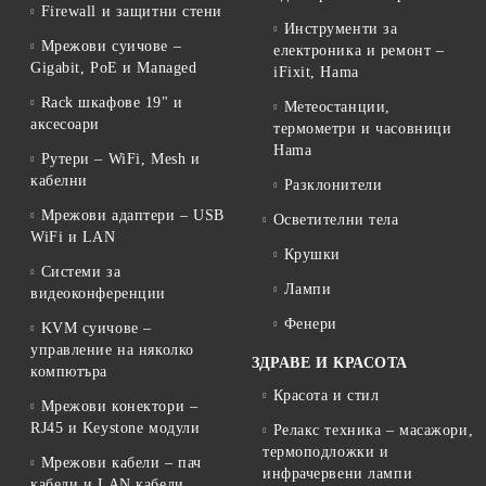
Firewall и защитни стени
Инструменти за
Мрежови суичове –
електроника и ремонт –
Gigabit, PoE и Managed
iFixit, Hama
Rack шкафове 19" и
Метеостанции,
аксесоари
термометри и часовници
Hama
Рутери – WiFi, Mesh и
кабелни
Разклонители
Мрежови адаптери – USB
Осветителни тела
WiFi и LAN
Крушки
Системи за
Лампи
видеоконференции
Фенери
KVM суичове –
управление на няколко
ЗДРАВЕ И КРАСОТА
компютъра
Красота и стил
Мрежови конектори –
RJ45 и Keystone модули
Релакс техника – масажори,
термоподложки и
Мрежови кабели – пач
инфрачервени лампи
кабели и LAN кабели