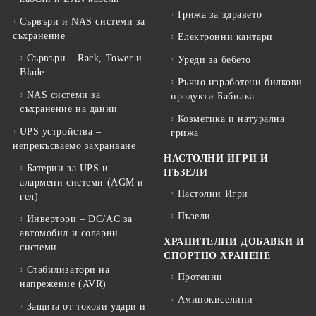
Грижа за здравето
Сървъри и NAS системи за
съхранение
Електронни кантари
Сървъри – Rack, Tower и
Уреди за бебето
Blade
Ръчно изработени билкови
NAS системи за
продукти Бабилка
съхранение на данни
Козметика и натурална
UPS устройства –
грижа
непрекъсваемо захранване
НАСТОЛНИ ИГРИ И
Батерии за UPS и
ПЪЗЕЛИ
алармени системи (AGM и
Настолни Игри
гел)
Пъзели
Инвертори – DC/AC за
автомобил и соларни
ХРАНИТЕЛНИ ДОБАВКИ И
системи
СПОРТНО ХРАНЕНЕ
Стабилизатори на
Протеини
напрежение (AVR)
Аминокиселини
Защита от токови удари и