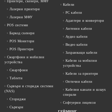
Принтери, скенери, МФУ
Кабели
Лазерни принтери
PC кабели
Лазерни МФУ
Адаптери и конвертори
POS системи
Антенни кабели
Баркод скенери
Аудио кабели
POS Монитори
Видео кабели
POS Принтери
Захранващи кабели
Смартфони и мобилни
Кабели за мобилни
устройства
устройства
Смартфони
Кабели за принтери
Таблети
Оптични кабели
Сървъри и сторидж системи
Кабелни канали и шлаух
(NAS)
спирали
Сториджи
Софтуерни лицензи
Сървъри
ГЕЙМИНГ