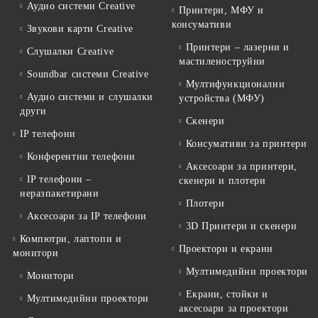
Аудио системи Creative
Принтери, МФУ и
консумативи
Звукови карти Creative
Принтери – лазерни и
Слушалки Creative
мастиленоструйни
Soundbar системи Creative
Мултифункционални
Аудио системи и слушалки
устройства (МФУ)
други
Скенери
IP телефони
Консумативи за принтери
Конферентни телефони
Аксесоари за принтери,
IP телефони –
скенери и плотери
неразпакетирани
Плотери
Аксесоари за IP телефони
3D Принтери и скенери
Компютри, лаптопи и
Проектори и екрани
монитори
Мултимедийни проектори
Монитори
Екрани, стойки и
Мултимедийни проектори
аксесоари за проектори