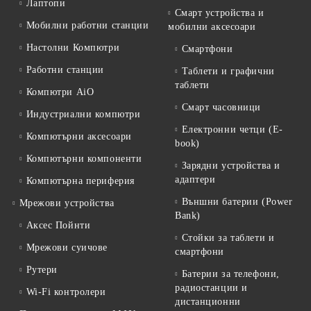
Лаптопи
Смарт устройства и
Мобилни работни станции
мобилни аксесоари
Настолни Компютри
Смартфони
Работни станции
Таблети и графични
таблети
Компютри AiO
Смарт часовници
Индустриални компютри
Електронни четци (E-
Компютърни аксесоари
book)
Компютърни компоненти
Зарядни устройства и
адаптери
Компютърна периферия
Външни батерии (Power
Мрежови устройства
Bank)
Аксес Пойнти
Стойки за таблети и
Мрежови суичове
смартфони
Рутери
Батерии за телефони,
радиостанции и
Wi-Fi контролери
дистанционни