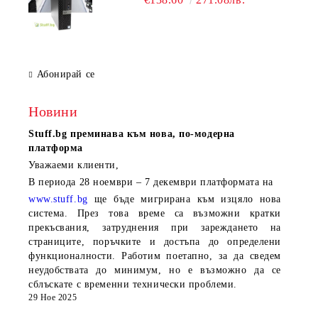
Абонирай се
Новини
Stuff.bg
преминава към нова, по-модерна
платформа
Уважаеми клиенти,
В периода
28 ноември – 7 декември
платформата на
www.stuff.bg
ще бъде мигрирана към изцяло нова
система. През това време са възможни кратки
прекъсвания, затруднения при зареждането на
страниците, поръчките и достъпа до определени
функционалности. Работим поетапно, за да сведем
неудобствата до минимум, но е възможно да се
сблъскате с временни технически проблеми.
29 Ное 2025