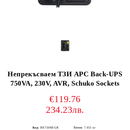
Непрекъсваем ТЗИ APC Back-UPS
750VA, 230V, AVR, Schuko Sockets
€119.76
234.23лв.
Код:
BX750MI-GR
Тегло:
7.051
кг