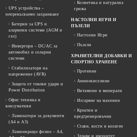
Козметика и натурална
UPS устройства –
грижа
непрекъсваемо захранване
НАСТОЛНИ ИГРИ И
Батерии за UPS и
ПЪЗЕЛИ
алармени системи (AGM и
Настолни Игри
гел)
Пъзели
Инвертори – DC/AC за
автомобил и соларни
ХРАНИТЕЛНИ ДОБАВКИ И
системи
СПОРТНО ХРАНЕНЕ
Стабилизатори на
Протеини
напрежение (AVR)
Аминокиселини
Защита от токови удари и
Power Distribution
Витамини и минерали
Офис техника и
Изгаряне на мазнини
консумативи
Креатин и
Ламинатори за документи
предтренировъчни
(A4 и A3)
Стави, кости и колаген
Ламиниращо фолио – A4,
Здраве и имунитет