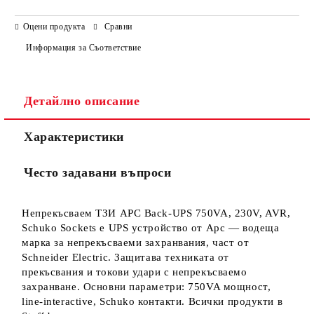
САМО ПОПЪЛНЕТЕ 3 ПОЛЕТА
Оцени продукта
Сравни
Информация за Съответствие
Детайлно описание
Ние ще се свържем с вас в рамките на работния ден.
Характеристики
Често задавани въпроси
Непрекъсваем ТЗИ APC Back-UPS 750VA, 230V, AVR,
Schuko Sockets е UPS устройство от Apc — водеща
марка за непрекъсваеми захранвания, част от
Schneider Electric. Защитава техниката от
прекъсвания и токови удари с непрекъсваемо
захранване. Основни параметри: 750VA мощност,
line-interactive, Schuko контакти. Всички продукти в