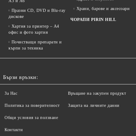
A3 и A6
Храни, барове и аксесоари
Празни CD, DVD и Blu-ray
дискове
ЧОРАПИ PIRIN HILL
Хартия за принтер – A4
офис и фото хартия
Почистващи препарати и
кърпи за техника
Бързи връзки:
За Нас
Връщане на закупен продукт
Политика за поверителност
Защита на личните данни
Общи условия за ползване
Контакти