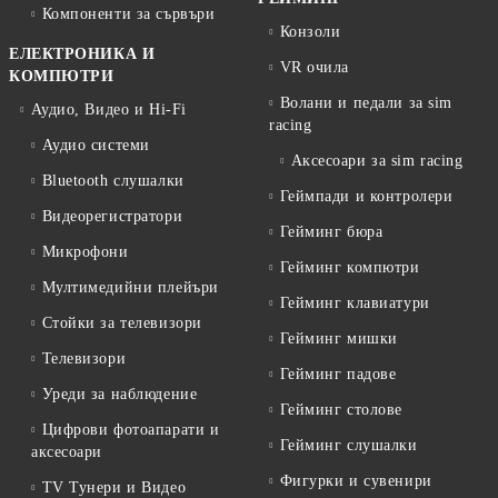
Компоненти за сървъри
Конзоли
ЕЛЕКТРОНИКА И
VR очила
КОМПЮТРИ
Волани и педали за sim
Аудио, Видео и Hi-Fi
racing
Аудио системи
Аксесоари за sim racing
Bluetooth слушалки
Геймпади и контролери
Видеорегистратори
Гейминг бюра
Микрофони
Гейминг компютри
Мултимедийни плейъри
Гейминг клавиатури
Стойки за телевизори
Гейминг мишки
Телевизори
Гейминг падове
Уреди за наблюдение
Гейминг столове
Цифрови фотоапарати и
Гейминг слушалки
аксесоари
Фигурки и сувенири
TV Тунери и Видео