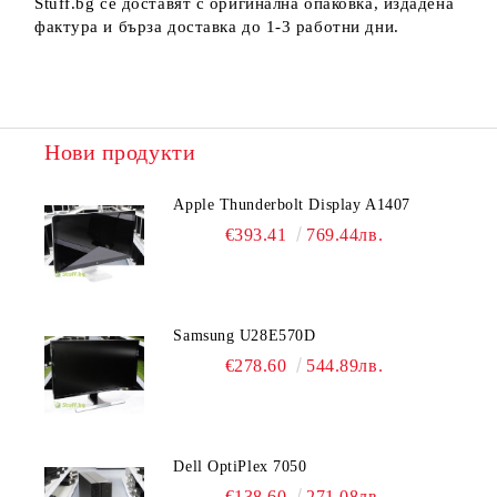
Stuff.bg се доставят с оригинална опаковка, издадена
фактура и бърза доставка до 1-3 работни дни.
Нови продукти
Apple Thunderbolt Display A1407
€393.41
769.44лв.
Samsung U28E570D
€278.60
544.89лв.
Dell OptiPlex 7050
€138.60
271.08лв.