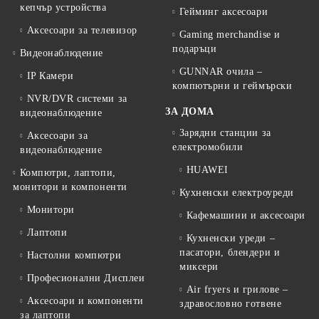
кепчър устройства
Гейминг аксесоари
Аксесоари за телевизор
Gaming merchandise и
подаръци
Видеонаблюдение
GUNNAR очила –
IP Камери
компютърни и геймърски
NVR/DVR системи за
ЗА ДОМА
видеонаблюдение
Зарядни станции за
Аксесоари за
електромобили
видеонаблюдение
HUAWEI
Компютри, лаптопи,
монитори и компоненти
Кухненски електроуреди
Монитори
Кафемашини и аксесоари
Лаптопи
Кухненски уреди –
пасатори, блендери и
Настолни компютри
миксери
Професионални Дисплеи
Air fryers и грилове –
Аксесоари и компоненти
здравословно готвене
за лаптопи