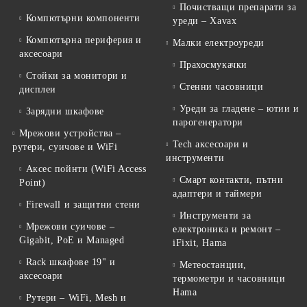
Почистващи препарати за
Компютърни компоненти
уреди – Xavax
Компютърна периферия и
Малки електроуреди
аксесоари
Прахосмукачки
Стойки за монитори и
Стенни часовници
дисплеи
Уреди за гладене – ютии и
Зарядни шкафове
парогенератори
Мрежови устройства –
Tech аксесоари и
рутери, суичове и WiFi
инструменти
Аксес пойнти (WiFi Access
Смарт контакти, пътни
Point)
адаптери и таймери
Firewall и защитни стени
Инструменти за
Мрежови суичове –
електроника и ремонт –
Gigabit, PoE и Managed
iFixit, Hama
Rack шкафове 19" и
Метеостанции,
аксесоари
термометри и часовници
Hama
Рутери – WiFi, Mesh и