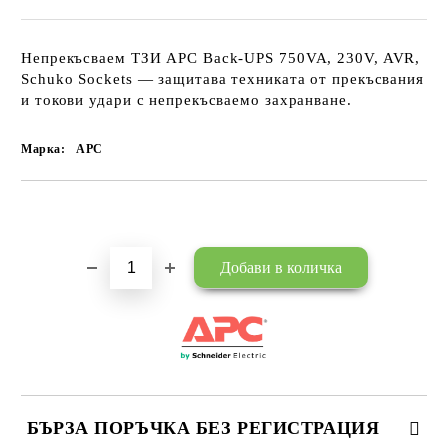
Непрекъсваем ТЗИ APC Back-UPS 750VA, 230V, AVR,
Schuko Sockets — защитава техниката от прекъсвания
и токови удари с непрекъсваемо захранване.
Марка:
APC
Добави в желани
БЪРЗА ПОРЪЧКА БЕЗ РЕГИСТРАЦИЯ