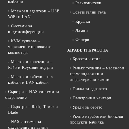
кабелни
Разклонители
Мрежови адаптери – USB
Осветителни тела
WiFi и LAN
Крушки
Системи за
Лампи
видеоконференции
Фенери
KVM суичове –
управление на няколко
ЗДРАВЕ И КРАСОТА
компютъра
Красота и стил
Мрежови конектори –
RJ45 и Keystone модули
Релакс техника – масажори,
термоподложки и
Мрежови кабели – пач
инфрачервени лампи
кабели и LAN кабели
Грижа за здравето
Сървъри и NAS системи за
съхранение
Електронни кантари
Сървъри – Rack, Tower и
Уреди за бебето
Blade
Ръчно изработени билкови
NAS системи за
продукти Бабилка
съхранение на данни