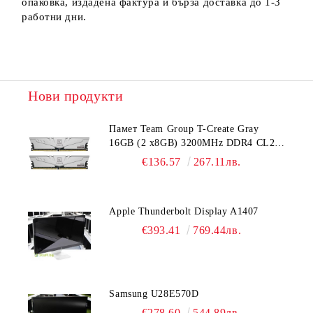
опаковка, издадена фактура и бърза доставка до 1-3
работни дни.
Нови продукти
Памет Team Group T-Create Gray
16GB (2 x8GB) 3200MHz DDR4 CL22-
22-22-52 1.2V
€136.57
267.11лв.
Apple Thunderbolt Display A1407
€393.41
769.44лв.
Samsung U28E570D
€278.60
544.89лв.