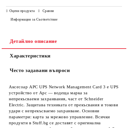
САМО ПОПЪЛНЕТЕ 3 ПОЛЕТА
Оцени продукта
Сравни
Информация за Съответствие
Детайлно описание
Ние ще се свържем с вас в рамките на работния ден.
Характеристики
Често задавани въпроси
Аксесоар APC UPS Network Management Card 3 е UPS
устройство от Apc — водеща марка за
непрекъсваеми захранвания, част от Schneider
Electric. Защитава техниката от прекъсвания и токови
удари с непрекъсваемо захранване. Основни
параметри: карта за мрежово управление. Всички
продукти в Stuff.bg се доставят с оригинална