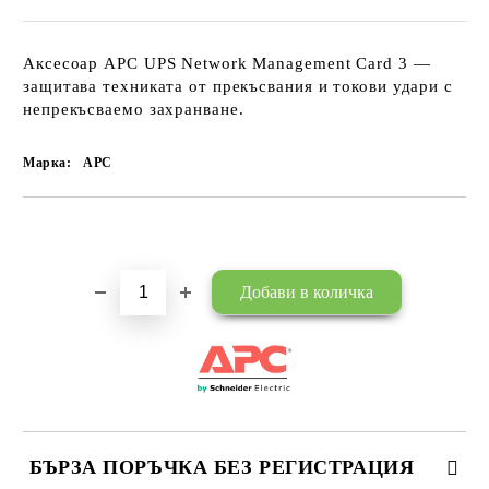
Аксесоар APC UPS Network Management Card 3 —
защитава техниката от прекъсвания и токови удари с
непрекъсваемо захранване.
Марка:
APC
Добави в желани
БЪРЗА ПОРЪЧКА БЕЗ РЕГИСТРАЦИЯ