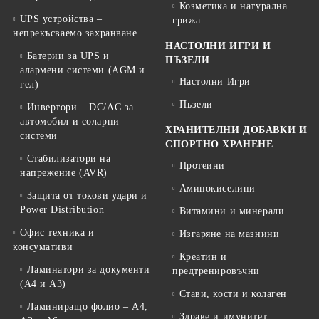
Козметика и натурална
UPS устройства –
грижа
непрекъсваемо захранване
НАСТОЛНИ ИГРИ И
Батерии за UPS и
ПЪЗЕЛИ
алармени системи (AGM и
Настолни Игри
гел)
Пъзели
Инвертори – DC/AC за
автомобил и соларни
ХРАНИТЕЛНИ ДОБАВКИ И
системи
СПОРТНО ХРАНЕНЕ
Стабилизатори на
Протеини
напрежение (AVR)
Аминокиселини
Защита от токови удари и
Power Distribution
Витамини и минерали
Офис техника и
Изгаряне на мазнини
консумативи
Креатин и
Ламинатори за документи
предтренировъчни
(A4 и A3)
Стави, кости и колаген
Ламиниращо фолио – A4,
Здраве и имунитет