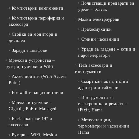
Почистващи препарати за
Компютърни компоненти
уреди – Xavax
Компютърна периферия и
Малки електроуреди
аксесоари
Прахосмукачки
Стойки за монитори и
Стенни часовници
дисплеи
Уреди за гладене – ютии и
Зарядни шкафове
парогенератори
Мрежови устройства –
Tech аксесоари и
рутери, суичове и WiFi
инструменти
Аксес пойнти (WiFi Access
Смарт контакти, пътни
Point)
адаптери и таймери
Firewall и защитни стени
Инструменти за
Мрежови суичове –
електроника и ремонт –
Gigabit, PoE и Managed
iFixit, Hama
Rack шкафове 19" и
Метеостанции,
аксесоари
термометри и часовници
Hama
Рутери – WiFi, Mesh и