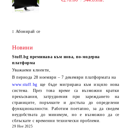
Абонирай се
Новини
Stuff.bg
преминава към нова, по-модерна
платформа
Уважаеми клиенти,
В периода
28 ноември – 7 декември
платформата на
www.stuff.bg
ще бъде мигрирана към изцяло нова
система. През това време са възможни кратки
прекъсвания, затруднения при зареждането на
страниците, поръчките и достъпа до определени
функционалности. Работим поетапно, за да сведем
неудобствата до минимум, но е възможно да се
сблъскате с временни технически проблеми.
29 Ное 2025