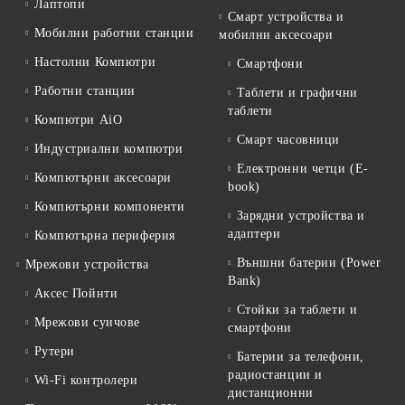
Лаптопи
Смарт устройства и
Мобилни работни станции
мобилни аксесоари
Настолни Компютри
Смартфони
Работни станции
Таблети и графични
таблети
Компютри AiO
Смарт часовници
Индустриални компютри
Електронни четци (E-
Компютърни аксесоари
book)
Компютърни компоненти
Зарядни устройства и
адаптери
Компютърна периферия
Външни батерии (Power
Мрежови устройства
Bank)
Аксес Пойнти
Стойки за таблети и
Мрежови суичове
смартфони
Рутери
Батерии за телефони,
радиостанции и
Wi-Fi контролери
дистанционни