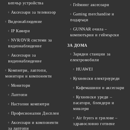
кепчър устройства
Гейминг аксесоари
Аксесоари за телевизор
Gaming merchandise и
подаръци
Видеонаблюдение
GUNNAR очила –
IP Камери
компютърни и геймърски
NVR/DVR системи за
ЗА ДОМА
видеонаблюдение
Зарядни станции за
Аксесоари за
електромобили
видеонаблюдение
HUAWEI
Компютри, лаптопи,
монитори и компоненти
Кухненски електроуреди
Монитори
Кафемашини и аксесоари
Лаптопи
Кухненски уреди –
пасатори, блендери и
Настолни компютри
миксери
Професионални Дисплеи
Air fryers и грилове –
Аксесоари и компоненти
здравословно готвене
за лаптопи