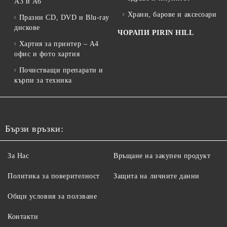
A3 и A6
Храни, барове и аксесоари
Празни CD, DVD и Blu-ray
дискове
ЧОРАПИ PIRIN HILL
Хартия за принтер – A4
офис и фото хартия
Почистващи препарати и
кърпи за техника
Бързи връзки:
За Нас
Връщане на закупен продукт
Политика за поверителност
Защита на личните данни
Общи условия за ползване
Контакти