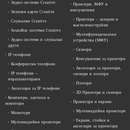
Аудио системи Creative
Принтери, МФУ и
консумативи
Звукови карти Creative
Принтери – лазерни и
Слушалки Creative
мастиленоструйни
Soundbar системи Creative
Мултифункционални
Аудио системи и слушалки
устройства (МФУ)
други
Скенери
IP телефони
Консумативи за принтери
Конферентни телефони
Аксесоари за принтери,
IP телефони –
скенери и плотери
неразпакетирани
Плотери
Аксесоари за IP телефони
3D Принтери и скенери
Компютри, лаптопи и
Проектори и екрани
монитори
Мултимедийни проектори
Монитори
Екрани, стойки и
Мултимедийни проектори
аксесоари за проектори