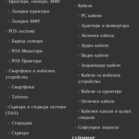
Принтери, скенери, МФУ
Кабели
Лазерни принтери
PC кабели
Лазерни МФУ
Адаптери и конвертори
POS системи
Антенни кабели
Баркод скенери
Аудио кабели
POS Монитори
Видео кабели
POS Принтери
Захранващи кабели
Смартфони и мобилни
Кабели за мобилни
устройства
устройства
Смартфони
Кабели за принтери
Таблети
Оптични кабели
Сървъри и сторидж системи
Кабелни канали и шлаух
(NAS)
спирали
Сториджи
Софтуерни лицензи
Сървъри
ГЕЙМИНГ