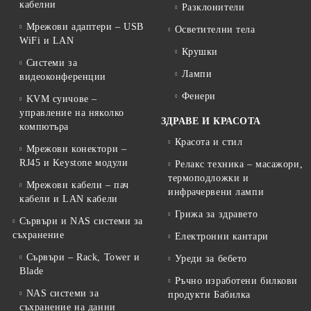
кабелни
Разклонители
Мрежови адаптери – USB
Осветителни тела
WiFi и LAN
Крушки
Системи за
Лампи
видеоконференции
Фенери
KVM суичове –
управление на няколко
ЗДРАВЕ И КРАСОТА
компютъра
Красота и стил
Мрежови конектори –
RJ45 и Keystone модули
Релакс техника – масажори,
термоподложки и
Мрежови кабели – пач
инфрачервени лампи
кабели и LAN кабели
Грижа за здравето
Сървъри и NAS системи за
съхранение
Електронни кантари
Сървъри – Rack, Tower и
Уреди за бебето
Blade
Ръчно изработени билкови
NAS системи за
продукти Бабилка
съхранение на данни