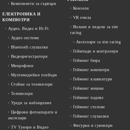
Компоненти за сървъри
Конзоли
ЕЛЕКТРОНИКА И
VR очила
КОМПЮТРИ
Волани и педали за sim
Аудио, Видео и Hi-Fi
racing
Аудио системи
Аксесоари за sim racing
Bluetooth слушалки
Геймпади и контролери
Видеорегистратори
Гейминг бюра
Микрофони
Гейминг компютри
Мултимедийни плейъри
Гейминг клавиатури
Стойки за телевизори
Гейминг мишки
Телевизори
Гейминг падове
Уреди за наблюдение
Гейминг столове
Цифрови фотоапарати и
Гейминг слушалки
аксесоари
Фигурки и сувенири
TV Тунери и Видео