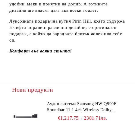
удобни, меки и приятни на допир. А готините
дизайни ще внасят цвят във всеки тоалет.
Луксозната подаръчна кутия Pirin Hill, която съдържа
5 чифта чорапи с различни дизайни, е оригинален
подарък, с който да зарадвате близък човек или себе
си.
Комфорт във всяка стъпка!
Нови продукти
Аудио система Samsung HW-Q990F
Soundbar 11.1.4ch Wireless Dolby
Atmos Model 2025 Black
€1,217.75
2381.71лв.