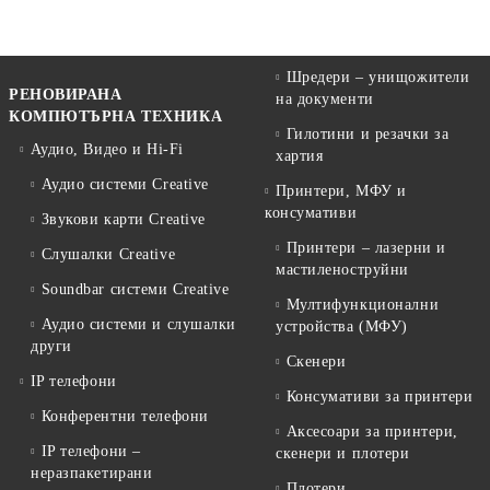
Шредери – унищожители
РЕНОВИРАНА
на документи
КОМПЮТЪРНА ТЕХНИКА
Гилотини и резачки за
Аудио, Видео и Hi-Fi
хартия
Аудио системи Creative
Принтери, МФУ и
консумативи
Звукови карти Creative
Принтери – лазерни и
Слушалки Creative
мастиленоструйни
Soundbar системи Creative
Мултифункционални
Аудио системи и слушалки
устройства (МФУ)
други
Скенери
IP телефони
Консумативи за принтери
Конферентни телефони
Аксесоари за принтери,
IP телефони –
скенери и плотери
неразпакетирани
Плотери