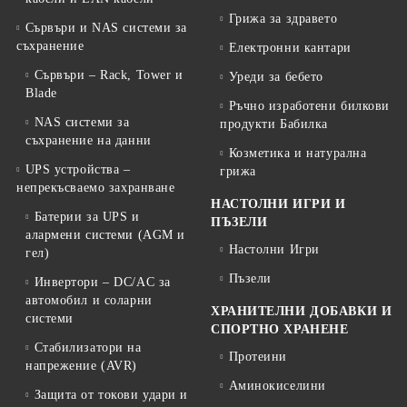
Грижа за здравето
Сървъри и NAS системи за
съхранение
Електронни кантари
Сървъри – Rack, Tower и
Уреди за бебето
Blade
Ръчно изработени билкови
NAS системи за
продукти Бабилка
съхранение на данни
Козметика и натурална
UPS устройства –
грижа
непрекъсваемо захранване
НАСТОЛНИ ИГРИ И
Батерии за UPS и
ПЪЗЕЛИ
алармени системи (AGM и
Настолни Игри
гел)
Пъзели
Инвертори – DC/AC за
автомобил и соларни
ХРАНИТЕЛНИ ДОБАВКИ И
системи
СПОРТНО ХРАНЕНЕ
Стабилизатори на
Протеини
напрежение (AVR)
Аминокиселини
Защита от токови удари и