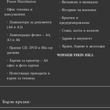
Power Distribution
Витамини и минерали
Офис техника и
Изгаряне на мазнини
консумативи
Креатин и
Ламинатори за документи
предтренировъчни
(A4 и A3)
Стави, кости и колаген
Ламиниращо фолио – A4,
Здраве и имунитет
A3 и A6
Храни, барове и аксесоари
Празни CD, DVD и Blu-ray
дискове
ЧОРАПИ PIRIN HILL
Хартия за принтер – A4
офис и фото хартия
Почистващи препарати и
кърпи за техника
Бързи връзки: