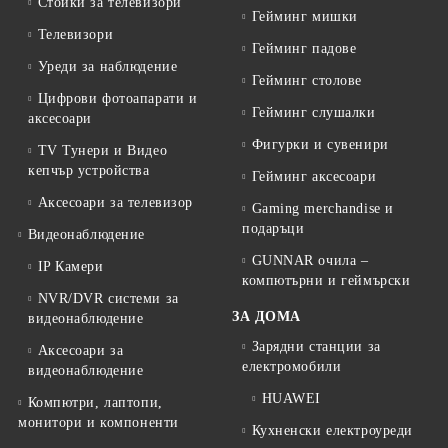
Стойки за телевизори
Гейминг мишки
Телевизори
Гейминг падове
Уреди за наблюдение
Гейминг столове
Цифрови фотоапарати и
Гейминг слушалки
аксесоари
Фигурки и сувенири
TV Тунери и Видео
кепчър устройства
Гейминг аксесоари
Аксесоари за телевизор
Gaming merchandise и
подаръци
Видеонаблюдение
GUNNAR очила –
IP Камери
компютърни и геймърски
NVR/DVR системи за
ЗА ДОМА
видеонаблюдение
Зарядни станции за
Аксесоари за
електромобили
видеонаблюдение
HUAWEI
Компютри, лаптопи,
монитори и компоненти
Кухненски електроуреди