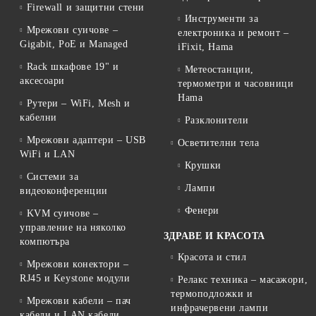
Firewall и защитни стени
Инструменти за
Мрежови суичове –
електроника и ремонт –
Gigabit, PoE и Managed
iFixit, Hama
Rack шкафове 19" и
Метеостанции,
аксесоари
термометри и часовници
Hama
Рутери – WiFi, Mesh и
кабелни
Разклонители
Мрежови адаптери – USB
Осветителни тела
WiFi и LAN
Крушки
Системи за
Лампи
видеоконференции
Фенери
KVM суичове –
управление на няколко
ЗДРАВЕ И КРАСОТА
компютъра
Красота и стил
Мрежови конектори –
RJ45 и Keystone модули
Релакс техника – масажори,
термоподложки и
Мрежови кабели – пач
инфрачервени лампи
кабели и LAN кабели