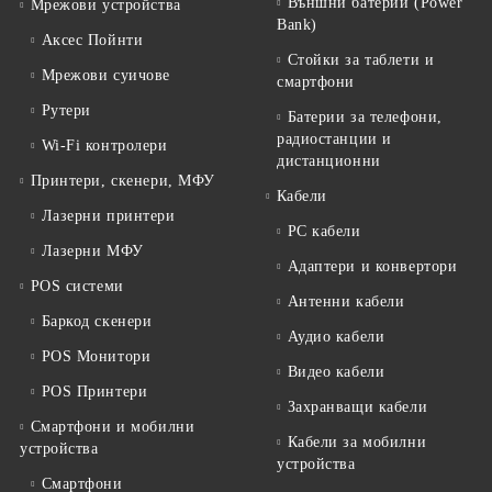
Външни батерии (Power
Мрежови устройства
Bank)
Аксес Пойнти
Стойки за таблети и
Мрежови суичове
смартфони
Рутери
Батерии за телефони,
радиостанции и
Wi-Fi контролери
дистанционни
Принтери, скенери, МФУ
Кабели
Лазерни принтери
PC кабели
Лазерни МФУ
Адаптери и конвертори
POS системи
Антенни кабели
Баркод скенери
Аудио кабели
POS Монитори
Видео кабели
POS Принтери
Захранващи кабели
Смартфони и мобилни
Кабели за мобилни
устройства
устройства
Смартфони