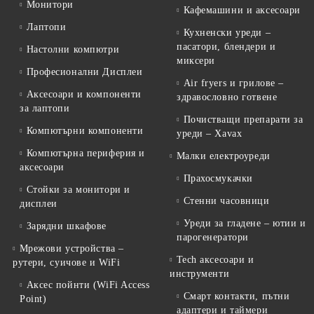
Монитори
Кафемашини и аксесоари
Лаптопи
Кухненски уреди –
пасатори, блендери и
Настолни компютри
миксери
Професионални Дисплеи
Air fryers и грилове –
Аксесоари и компоненти
здравословно готвене
за лаптопи
Почистващи препарати за
Компютърни компоненти
уреди – Xavax
Компютърна периферия и
Малки електроуреди
аксесоари
Прахосмукачки
Стойки за монитори и
Стенни часовници
дисплеи
Уреди за гладене – ютии и
Зарядни шкафове
парогенератори
Мрежови устройства –
Tech аксесоари и
рутери, суичове и WiFi
инструменти
Аксес пойнти (WiFi Access
Смарт контакти, пътни
Point)
адаптери и таймери