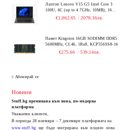
Лаптоп Lenovo V15 G5 Intel Core 3
100U, 6C (up to 4.7GHz, 10MB), 16GB
DDR5-5200, 512GB SSD, 15.6" FHD
€1,062.65
2078.36лв.
(1920x1080) IPS AG, Intel UHD
Graphics, HD 720p Cam, WLAN, BT, 3
cell, DOS, 3Y CCI
Памет Kingston 16GB SODIMM DDR5
5600MHz, CL46, 1Rx8, KCP556SS8-16
€275.66
539.14лв.
Абонирай се
Новини
Stuff.bg
преминава към нова, по-модерна
платформа
Уважаеми клиенти,
В периода
28 ноември – 7 декември
платформата на
www.stuff.bg
ще бъде мигрирана към изцяло нова