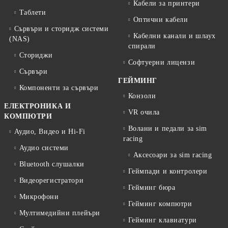
Кабели за принтери
Таблети
Оптични кабели
Сървъри и сторидж системи
Кабелни канали и шлаух
(NAS)
спирали
Сториджи
Софтуерни лицензи
Сървъри
ГЕЙМИНГ
Компоненти за сървъри
Конзоли
ЕЛЕКТРОНИКА И
VR очила
КОМПЮТРИ
Волани и педали за sim
Аудио, Видео и Hi-Fi
racing
Аудио системи
Аксесоари за sim racing
Bluetooth слушалки
Геймпади и контролери
Видеорегистратори
Гейминг бюра
Микрофони
Гейминг компютри
Мултимедийни плейъри
Гейминг клавиатури