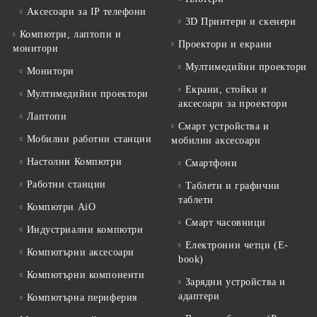
Аксесоари за IP телефони
3D Принтери и скенери
Компютри, лаптопи и
Проектори и екрани
монитори
Мултимедийни проектори
Монитори
Екрани, стойки и
Мултимедийни проектори
аксесоари за проектори
Лаптопи
Смарт устройства и
Мобилни работни станции
мобилни аксесоари
Настолни Компютри
Смартфони
Работни станции
Таблети и графични
таблети
Компютри AiO
Смарт часовници
Индустриални компютри
Електронни четци (E-
Компютърни аксесоари
book)
Компютърни компоненти
Зарядни устройства и
адаптери
Компютърна периферия