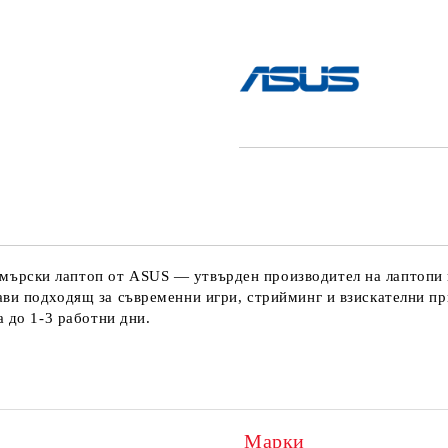
Добави в желани
ърски лаптоп от ASUS — утвърден производител на лаптопи 
ви подходящ за съвременни игри, стрийминг и взискателни при
а до 1-3 работни дни.
Марки