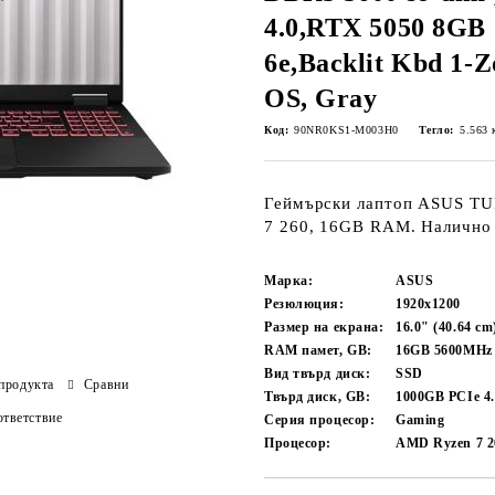
4.0,RTX 5050 8GB
6e,Backlit Kbd 1-
OS, Gray
Код:
90NR0KS1-M003H0
Тегло:
5.563
Геймърски лаптоп ASUS TU
7 260, 16GB RAM. Налично в
Марка:
ASUS
Резюлюция:
1920x1200
Размер на екрана:
16.0" (40.64 cm
RAM памет, GB:
16GB 5600MHz
Вид твърд диск:
SSD
продукта
Сравни
Твърд диск, GB:
1000GB PCIe 4
тветствие
Серия процесор:
Gaming
Процесор:
AMD Ryzen 7 26