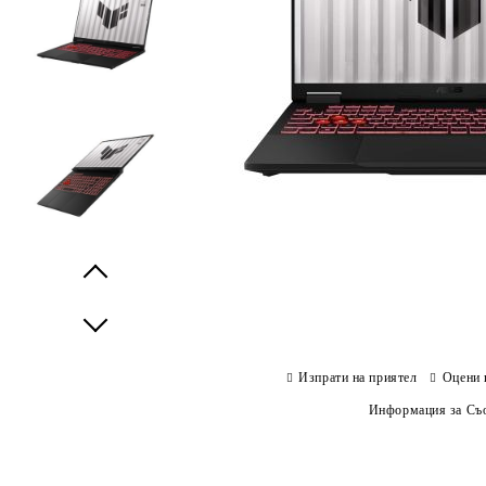
Prev
Next
Изпрати на приятел
Оцени 
Информация за Съо