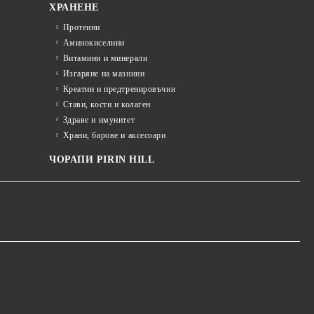
ХРАНЕНЕ
Протеини
Аминокиселини
Витамини и минерали
Изгаряне на мазнини
Креатин и предтренировъчни
Стави, кости и колаген
Здраве и имунитет
Храни, барове и аксесоари
ЧОРАПИ PIRIN HILL