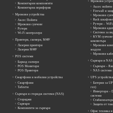
Мрежови устрой
Компютърни компоненти
Аксес пойнти 
Компютърна периферия
Firewall и за
Мрежови устройства
Мрежови суичо
Rack шкафове 
Аксес Пойнти
Рутери – WiFi
Мрежови суичове
Мрежови адап
Рутери
Системи за в
Wi-Fi контролери
KVM суичове 
Принтери, скенери, МФУ
компютъра
Лазерни принтери
Мрежови коне
Лазерни МФУ
модули
Мрежови кабе
POS системи
Сървъри и NAS 
Баркод скенери
POS Монитори
Сървъри – Rac
POS Принтери
NAS системи з
Смартфони и мобилни устройства
UPS устройства
Смартфони
Батерии за U
Таблети
гел)
Инвертори – 
Сървъри и сторидж системи (NAS)
системи
Сториджи
Стабилизатор
Сървъри
Защита от ток
Компоненти за сървъри
Офис техника и