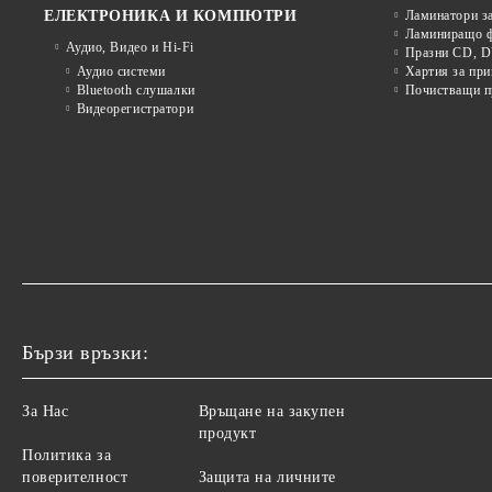
ЕЛЕКТРОНИКА И КОМПЮТРИ
Ламинатори з
Ламиниращо ф
Аудио, Видео и Hi-Fi
Празни CD, D
Аудио системи
Хартия за при
Bluetooth слушалки
Почистващи пр
Видеорегистратори
Бързи връзки:
За Нас
Връщане на закупен
продукт
Политика за
поверителност
Защита на личните