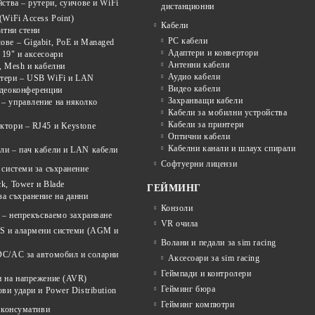
ства – рутери, суичове и WiFi
дистанционни
(WiFi Access Point)
Кабели
щитни стени
PC кабели
ве – Gigabit, PoE и Managed
Адаптери и конвертори
19" и аксесоари
Антенни кабели
, Mesh и кабелни
Аудио кабели
тери – USB WiFi и LAN
Видео кабели
идеоконференции
Захранващи кабели
– управление на няколко
Кабели за мобилни устройства
Кабели за принтери
ктори – RJ45 и Keystone
Оптични кабели
Кабелни канали и шлаух спирали
ли – пач кабели и LAN кабели
Софтуерни лицензи
системи за съхранение
k, Tower и Blade
ГЕЙМИНГ
а съхранение на данни
Конзоли
 – непрекъсваемо захранване
VR очила
PS и алармени системи (AGM и
Волани и педали за sim racing
DC/AC за автомобил и соларни
Аксесоари за sim racing
Геймпади и контролери
и на напрежение (AVR)
Гейминг бюра
ови удари и Power Distribution
Гейминг компютри
 консумативи