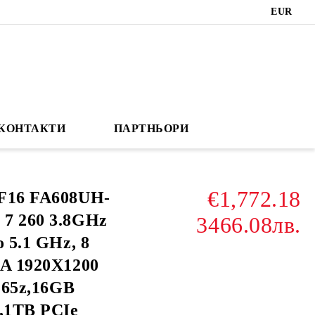
EUR
КОНТАКТИ
ПАРТНЬОРИ
€1,772.18
F16 FA608UH-
7 260 3.8GHz
3466.08лв.
 5.1 GHz, 8
GA 1920X1200
,165z,16GB
 ,1TB PCIe