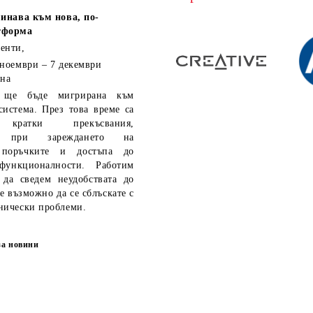
инава към нова, по-
тформа
енти,
 ноември – 7 декември
 на
ще бъде мигрирана към
система. През това време са
кратки прекъсвания,
ия при зареждането на
 поръчките и достъпа до
функционалности. Работим
 да сведем неудобствата до
е възможно да се сблъскате с
нически проблеми.
за новини