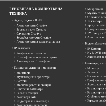
РЕНОВИРАНА КОМПЮТЪРНА
Микрофони
Мултимедийни
ТЕХНИКА
Стойки за тел
Аудио, Видео и Hi-Fi
Телевизори
Уреди за наб
Аудио системи Creative
Цифрови фото
Звукови карти Creative
TV Тунери и В
Слушалки Creative
Аксесоари за 
Soundbar системи Creative
Аудио системи и слушалки други
Видеонаблюден
IP телефони
IP Камери
NVR/DVR сист
Конферентни телефони
Аксесоари за
IP телефони – неразпакетирани
Аксесоари за IP телефони
Компютри, лапт
Компютри, лаптопи и монитори
Монитори
Лаптопи
Монитори
Настолни ком
Мултимедийни проектори
Професионалн
Лаптопи
Аксесоари и к
Мобилни работни станции
Компютърни к
Настолни Компютри
Компютърна п
Работни станции
Стойки за мон
Компютри AiO
Зарядни шкаф
Индустриални компютри
Компютърни аксесоари