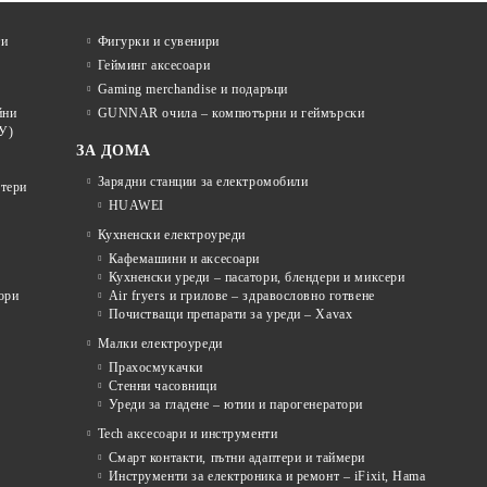
ти
Фигурки и сувенири
Гейминг аксесоари
Gaming merchandise и подаръци
йни
GUNNAR очила – компютърни и геймърски
У)
ЗА ДОМА
Зарядни станции за електромобили
отери
HUAWEI
Кухненски електроуреди
Кафемашини и аксесоари
Кухненски уреди – пасатори, блендери и миксери
ори
Air fryers и грилове – здравословно готвене
Почистващи препарати за уреди – Xavax
Малки електроуреди
Прахосмукачки
Стенни часовници
Уреди за гладене – ютии и парогенератори
Tech аксесоари и инструменти
Смарт контакти, пътни адаптери и таймери
Инструменти за електроника и ремонт – iFixit, Hama