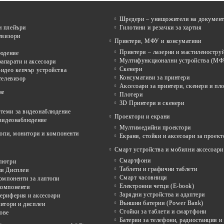
Шредери – унищожители на докумен
 плейъри
Гилотини и резачки за хартия
евизори
Принтери, МФУ и консумативи
Принтери – лазерни и мастиленостру
людение
Мултифункционални устройства (МФ
апарати и аксесоари
Скенери
идео кепчър устройства
Консумативи за принтери
телевизор
Аксесоари за принтери, скенери и пл
ие
Плотери
3D Принтери и скенери
еми за видеонаблюдение
Проектори и екрани
 видеонаблюдение
Мултимедийни проектори
опи, монитори и компоненти
Екрани, стойки и аксесоари за проект
Смарт устройства и мобилни аксесоари
Смартфони
пютри
Таблети и графични таблети
и Дисплеи
Смарт часовници
омпоненти за лаптопи
Електронни четци (E-book)
омпоненти
Зарядни устройства и адаптери
ериферия и аксесоари
Външни батерии (Power Bank)
итори и дисплеи
Стойки за таблети и смартфони
ове
Батерии за телефони, радиостанции и