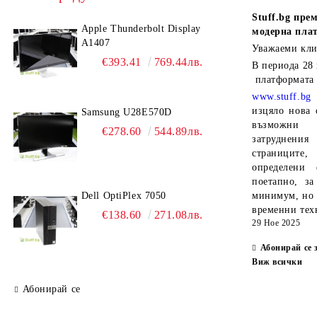
Stuff.bg
прем
Apple Thunderbolt Display
модерна пла
A1407
Уважаеми кли
€393.41
769.44лв.
В периода
28
платформата
www.stuff.bg
изцяло нова 
Samsung U28E570D
възможни 
€278.60
544.89лв.
затруднен
страниците,
определени 
поетапно, за
Dell OptiPlex 7050
минимум, но 
временни тех
€138.60
271.08лв.
29 Ное 2025
Абонирай се 
Виж всички
Абонирай се