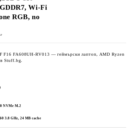
 GDDR7, Wi-Fi
Zone RGB, no
кг
F F16 FA608UH-RV013 — геймърски лаптоп, AMD Ryzen
 Stuff.bg.
)
.0 NVMe M.2
0 3.8 GHz, 24 MB cache