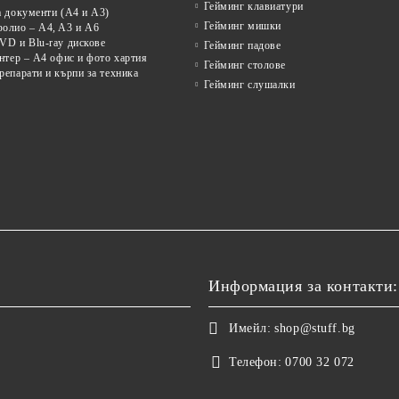
Гейминг клавиатури
а документи (A4 и A3)
Гейминг мишки
олио – A4, A3 и A6
VD и Blu-ray дискове
Гейминг падове
нтер – A4 офис и фото хартия
Гейминг столове
епарати и кърпи за техника
Гейминг слушалки
Информация за контакти:
Имейл:
shop@stuff.bg
Телефон:
0700 32 072