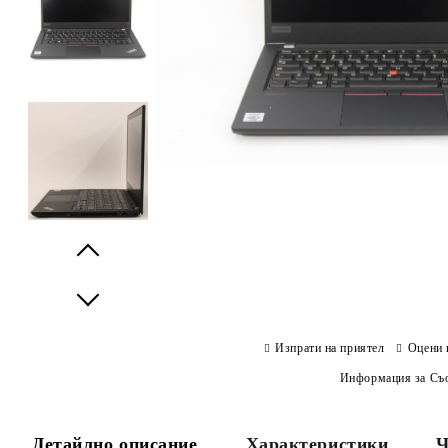
Prev
Next
Изпрати на приятел
Оцени 
Информация за Съо
Детайлно описание
Характеристики
Ч