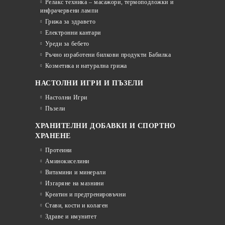
Релакс техника – масажори, термоподложки и
инфрачервени лампи
Грижа за здравето
Електронни кантари
Уреди за бебето
Ръчно изработени билкови продукти Бабилка
Козметика и натурална грижа
НАСТОЛНИ ИГРИ И ПЪЗЕЛИ
Настолни Игри
Пъзели
ХРАНИТЕЛНИ ДОБАВКИ И СПОРТНО
ХРАНЕНЕ
Протеини
Аминокиселини
Витамини и минерали
Изгаряне на мазнини
Креатин и предтренировъчни
Стави, кости и колаген
Здраве и имунитет