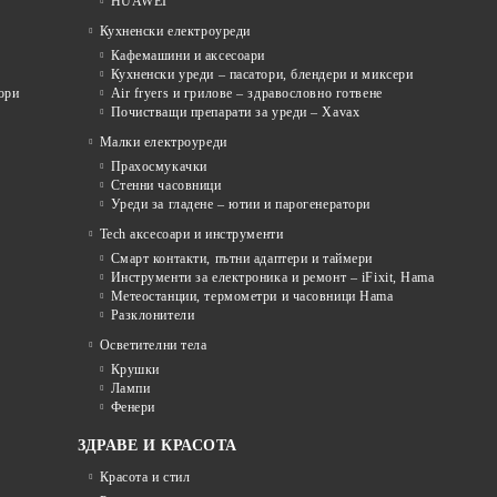
HUAWEI
Кухненски електроуреди
Кафемашини и аксесоари
Кухненски уреди – пасатори, блендери и миксери
ори
Air fryers и грилове – здравословно готвене
Почистващи препарати за уреди – Xavax
Малки електроуреди
Прахосмукачки
Стенни часовници
Уреди за гладене – ютии и парогенератори
Tech аксесоари и инструменти
Смарт контакти, пътни адаптери и таймери
Инструменти за електроника и ремонт – iFixit, Hama
Метеостанции, термометри и часовници Hama
Разклонители
Осветителни тела
Крушки
Лампи
Фенери
ЗДРАВЕ И КРАСОТА
Красота и стил