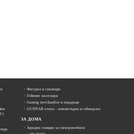
ти
Фигурки и сувенири
Гейминг аксесоари
Gaming merchandise и подаръци
йни
GUNNAR очила – компютърни и геймърски
У)
ЗА ДОМА
Зарядни станции за електромобили
отери