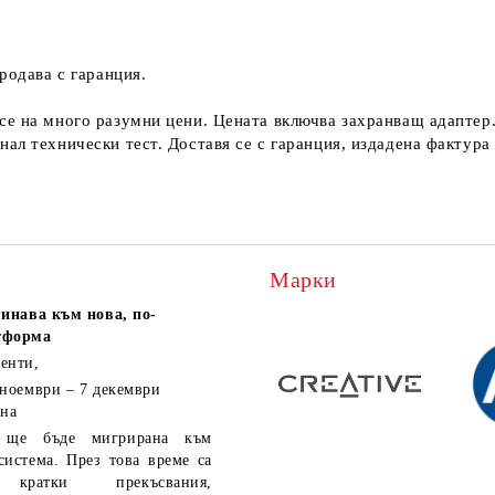
родава с гаранция.
ce на много разумни цени. Цената включва захранващ адаптер
л технически тест. Доставя се с гаранция, издадена фактура и
Марки
инава към нова, по-
тформа
енти,
 ноември – 7 декември
 на
ще бъде мигрирана към
система. През това време са
кратки прекъсвания,