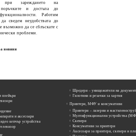
ия при зареждането на
 поръчките и достъпа до
функционалности. Работим
 да сведем неудобствата до
е възможно да се сблъскате с
нически проблеми.
за новини
Шредери – унищожители на докумен
 плейъри
Гилотини и резачки за хартия
евизори
Принтери, МФУ и консумативи
Принтери – лазерни и мастиленостру
людение
Мултифункционални устройства (МФ
апарати и аксесоари
Скенери
идео кепчър устройства
Консумативи за принтери
телевизор
Аксесоари за принтери, скенери и пл
ие