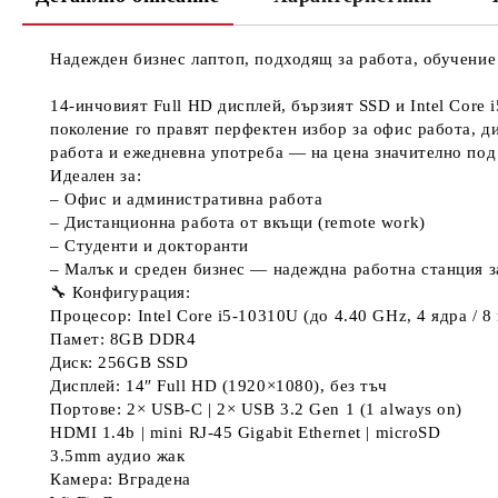
Надежден бизнес лаптоп, подходящ за работа, обучение 
14-инчовият Full HD дисплей, бързият SSD и Intel Core i
поколение го правят перфектен избор за офис работа, 
работа и ежедневна употреба — на цена значително под 
Идеален за:
– Офис и административна работа
– Дистанционна работа от вкъщи (remote work)
– Студенти и докторанти
– Малък и среден бизнес — надеждна работна станция з
🔧 Конфигурация:
Процесор: Intel Core i5-10310U (до 4.40 GHz, 4 ядра / 8
Памет: 8GB DDR4
Диск: 256GB SSD
Дисплей: 14″ Full HD (1920×1080), без тъч
Портове: 2× USB-C | 2× USB 3.2 Gen 1 (1 always on)
HDMI 1.4b | mini RJ-45 Gigabit Ethernet | microSD
3.5mm аудио жак
Камера: Вградена