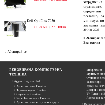
затруднен
страниците,
определени 
поетапно, за
Dell OptiPlex 7050
минимум, но 
временни тех
€138.60
271.08лв.
29 Ное 2025
Абонирай се 
Виж всички
Абонирай се
РЕНОВИРАНА КОМПЮТЪРНА
Микрофони
Мултимедийни
ТЕХНИКА
Стойки за тел
Аудио, Видео и Hi-Fi
Телевизори
Уреди за наб
Аудио системи Creative
Цифрови фото
Звукови карти Creative
TV Тунери и В
Слушалки Creative
Аксесоари за 
Soundbar системи Creative
Аудио системи и слушалки други
Видеонаблюден