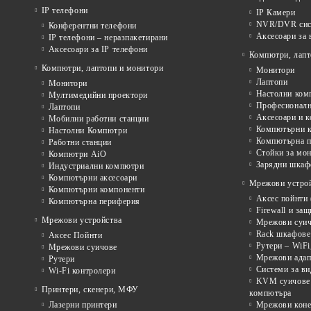
IP телефони
IP Камери
NVR/DVR сист
Конферентни телефони
Аксесоари за
IP телефони – неразпакетирани
Аксесоари за IP телефони
Компютри, лапт
Компютри, лаптопи и монитори
Монитори
Лаптопи
Монитори
Настолни ком
Мултимедийни проектори
Професионалн
Лаптопи
Аксесоари и к
Мобилни работни станции
Компютърни к
Настолни Компютри
Компютърна п
Работни станции
Стойки за мон
Компютри AiO
Зарядни шкаф
Индустриални компютри
Компютърни аксесоари
Мрежови устрой
Компютърни компоненти
Аксес пойнти 
Компютърна периферия
Firewall и за
Мрежови устройства
Мрежови суичо
Rack шкафове 
Аксес Пойнти
Рутери – WiFi
Мрежови суичове
Мрежови адап
Рутери
Системи за в
Wi-Fi контролери
KVM суичове 
Принтери, скенери, МФУ
компютъра
Лазерни принтери
Мрежови коне