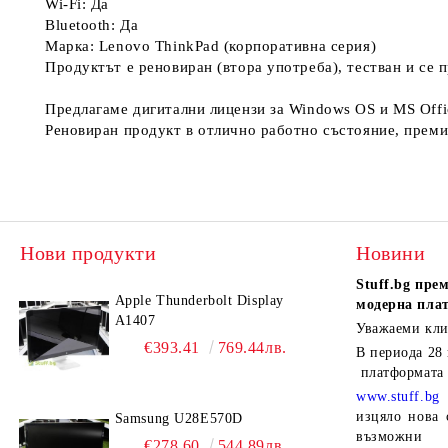
Wi-Fi: Да
Bluetooth: Да
Марка: Lenovo ThinkPad (корпоративна серия)
Продуктът е реновиран (втора употреба), тестван и се п
Предлагаме дигитални лицензи за Windows OS и MS Offi
Реновиран продукт в отлично работно състояние, премина
Нови продукти
Новини
Stuff.bg
прем
Apple Thunderbolt Display
модерна пла
A1407
Уважаеми кли
€393.41
769.44лв.
В периода
28
платформата
www.stuff.bg
изцяло нова 
Samsung U28E570D
възможни 
€278.60
544.89лв.