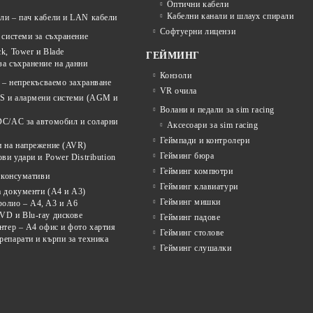
Оптични кабели
Кабелни канали и шлаух спирали
ли – пач кабели и LAN кабели
Софтуерни лицензи
системи за съхранение
k, Tower и Blade
ГЕЙМИНГ
а съхранение на данни
Конзоли
 – непрекъсваемо захранване
VR очила
PS и алармени системи (AGM и
Волани и педали за sim racing
DC/AC за автомобил и соларни
Аксесоари за sim racing
Геймпади и контролери
и на напрежение (AVR)
Гейминг бюра
ови удари и Power Distribution
Гейминг компютри
 консумативи
Гейминг клавиатури
а документи (A4 и A3)
Гейминг мишки
олио – A4, A3 и A6
VD и Blu-ray дискове
Гейминг падове
нтер – A4 офис и фото хартия
Гейминг столове
епарати и кърпи за техника
Гейминг слушалки