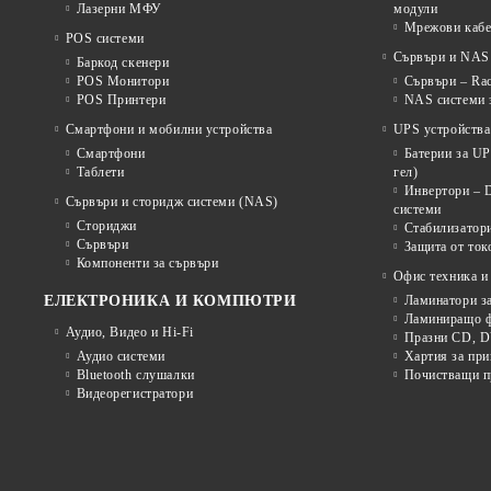
Лазерни МФУ
модули
Мрежови кабе
POS системи
Сървъри и NAS 
Баркод скенери
POS Монитори
Сървъри – Rac
POS Принтери
NAS системи з
Смартфони и мобилни устройства
UPS устройства
Смартфони
Батерии за U
Таблети
гел)
Инвертори – 
Сървъри и сторидж системи (NAS)
системи
Сториджи
Стабилизатор
Сървъри
Защита от ток
Компоненти за сървъри
Офис техника и
ЕЛЕКТРОНИКА И КОМПЮТРИ
Ламинатори з
Ламиниращо ф
Аудио, Видео и Hi-Fi
Празни CD, D
Аудио системи
Хартия за при
Bluetooth слушалки
Почистващи пр
Видеорегистратори