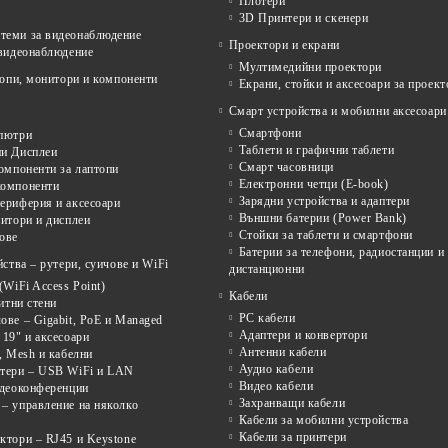
Плотери
3D Принтери и скенери
еми за видеонаблюдение
Проектори и екрани
 видеонаблюдение
Мултимедийни проектори
опи, монитори и компоненти
Екрани, стойки и аксесоари за проект
Смарт устройства и мобилни аксесоари
Смартфони
пютри
Таблети и графични таблети
и Дисплеи
Смарт часовници
омпоненти за лаптопи
Електронни четци (E-book)
омпоненти
Зарядни устройства и адаптери
ериферия и аксесоари
Външни батерии (Power Bank)
итори и дисплеи
Стойки за таблети и смартфони
ове
Батерии за телефони, радиостанции и
ства – рутери, суичове и WiFi
дистанционни
(WiFi Access Point)
Кабели
щитни стени
PC кабели
ве – Gigabit, PoE и Managed
Адаптери и конвертори
19" и аксесоари
Антенни кабели
, Mesh и кабелни
Аудио кабели
тери – USB WiFi и LAN
Видео кабели
идеоконференции
Захранващи кабели
– управление на няколко
Кабели за мобилни устройства
Кабели за принтери
ктори – RJ45 и Keystone