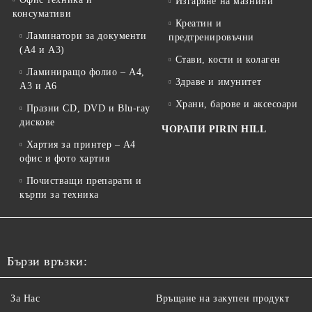
Изгаряне на мазнини
консумативи
Креатин и
Ламинатори за документи
предтренировъчни
(A4 и A3)
Стави, кости и колаген
Ламиниращо фолио – A4,
Здраве и имунитет
A3 и A6
Храни, барове и аксесоари
Празни CD, DVD и Blu-ray
дискове
ЧОРАПИ PIRIN HILL
Хартия за принтер – A4
офис и фото хартия
Почистващи препарати и
кърпи за техника
Бързи връзки:
За Нас
Връщане на закупен продукт