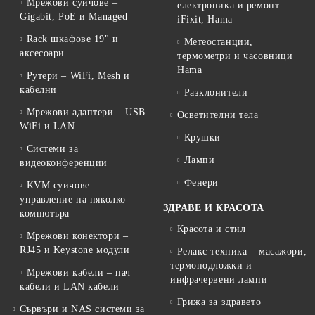
Мрежови суичове –
електроника и ремонт –
Gigabit, PoE и Managed
iFixit, Hama
Rack шкафове 19" и
Метеостанции,
аксесоари
термометри и часовници
Hama
Рутери – WiFi, Mesh и
кабелни
Разклонители
Мрежови адаптери – USB
Осветителни тела
WiFi и LAN
Крушки
Системи за
Лампи
видеоконференции
Фенери
KVM суичове –
управление на няколко
ЗДРАВЕ И КРАСОТА
компютъра
Красота и стил
Мрежови конектори –
RJ45 и Keystone модули
Релакс техника – масажори,
термоподложки и
Мрежови кабели – пач
инфрачервени лампи
кабели и LAN кабели
Грижа за здравето
Сървъри и NAS системи за