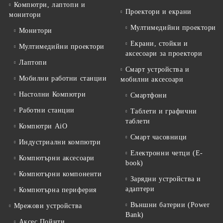
Компютри, лаптопи и
Проектори и екрани
монитори
Мултимедийни проектори
Монитори
Екрани, стойки и
Мултимедийни проектори
аксесоари за проектори
Лаптопи
Смарт устройства и
Мобилни работни станции
мобилни аксесоари
Настолни Компютри
Смартфони
Работни станции
Таблети и графични
таблети
Компютри AiO
Смарт часовници
Индустриални компютри
Електронни четци (E-
Компютърни аксесоари
book)
Компютърни компоненти
Зарядни устройства и
адаптери
Компютърна периферия
Външни батерии (Power
Мрежови устройства
Bank)
Аксес Пойнти