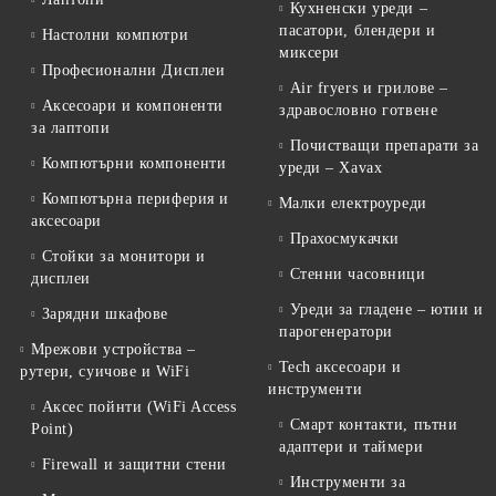
Кухненски уреди –
пасатори, блендери и
Настолни компютри
миксери
Професионални Дисплеи
Air fryers и грилове –
Аксесоари и компоненти
здравословно готвене
за лаптопи
Почистващи препарати за
Компютърни компоненти
уреди – Xavax
Компютърна периферия и
Малки електроуреди
аксесоари
Прахосмукачки
Стойки за монитори и
Стенни часовници
дисплеи
Уреди за гладене – ютии и
Зарядни шкафове
парогенератори
Мрежови устройства –
Tech аксесоари и
рутери, суичове и WiFi
инструменти
Аксес пойнти (WiFi Access
Смарт контакти, пътни
Point)
адаптери и таймери
Firewall и защитни стени
Инструменти за