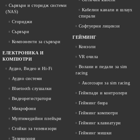
Сървъри и сторидж системи
Кабелни канали и шлаух
(NAS)
спирали
Сториджи
Софтуерни лицензи
Сървъри
ГЕЙМИНГ
Компоненти за сървъри
Конзоли
ЕЛЕКТРОНИКА И
VR очила
КОМПЮТРИ
Волани и педали за sim
Аудио, Видео и Hi-Fi
racing
Аудио системи
Аксесоари за sim racing
Bluetooth слушалки
Геймпади и контролери
Видеорегистратори
Гейминг бюра
Микрофони
Гейминг компютри
Мултимедийни плейъри
Гейминг клавиатури
Стойки за телевизори
Гейминг мишки
Телевизори