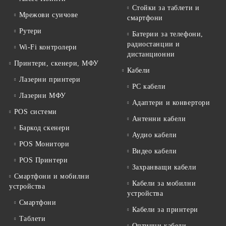
Стойки за таблети и
Мрежови суичове
смартфони
Рутери
Батерии за телефони,
радиостанции и
Wi-Fi контролери
дистанционни
Принтери, скенери, МФУ
Кабели
Лазерни принтери
PC кабели
Лазерни МФУ
Адаптери и конвертори
POS системи
Антенни кабели
Баркод скенери
Аудио кабели
POS Монитори
Видео кабели
POS Принтери
Захранващи кабели
Смартфони и мобилни
Кабели за мобилни
устройства
устройства
Смартфони
Кабели за принтери
Таблети
Оптични кабели