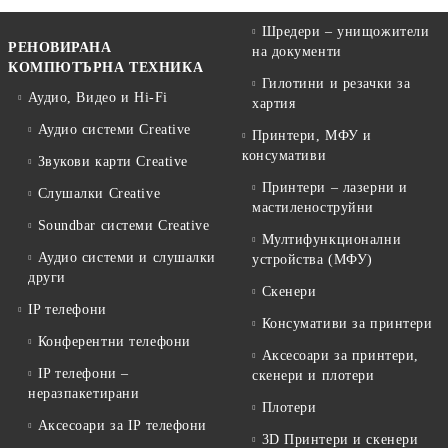
Шредери – унищожители
РЕНОВИРАНА
на документи
КОМПЮТЪРНА ТЕХНИКА
Гилотини и резачки за
Аудио, Видео и Hi-Fi
хартия
Аудио системи Creative
Принтери, МФУ и
консумативи
Звукови карти Creative
Принтери – лазерни и
Слушалки Creative
мастиленоструйни
Soundbar системи Creative
Мултифункционални
Аудио системи и слушалки
устройства (МФУ)
други
Скенери
IP телефони
Консумативи за принтери
Конферентни телефони
Аксесоари за принтери,
IP телефони –
скенери и плотери
неразпакетирани
Плотери
Аксесоари за IP телефони
3D Принтери и скенери