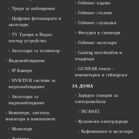
Гейминг падове
Уреди за наблюдение
Гейминг столове
Цифрови фотоапарати и
Гейминг слушалки
аксесоари
Фигурки и сувенири
TV Тунери и Видео
кепчър устройства
Гейминг аксесоари
Аксесоари за телевизор
Gaming merchandise и
подаръци
Видеонаблюдение
GUNNAR очила –
IP Камери
компютърни и геймърски
NVR/DVR системи за
ЗА ДОМА
видеонаблюдение
Зарядни станции за
Аксесоари за
електромобили
видеонаблюдение
HUAWEI
Компютри, лаптопи,
монитори и компоненти
Кухненски електроуреди
Монитори
Кафемашини и аксесоари
Лаптопи