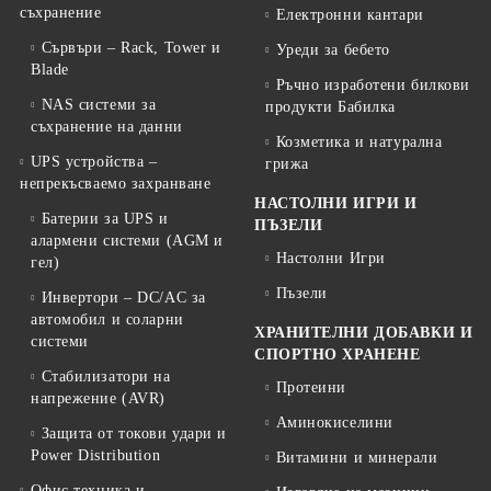
съхранение
Електронни кантари
Сървъри – Rack, Tower и
Уреди за бебето
Blade
Ръчно изработени билкови
NAS системи за
продукти Бабилка
съхранение на данни
Козметика и натурална
UPS устройства –
грижа
непрекъсваемо захранване
НАСТОЛНИ ИГРИ И
Батерии за UPS и
ПЪЗЕЛИ
алармени системи (AGM и
Настолни Игри
гел)
Пъзели
Инвертори – DC/AC за
автомобил и соларни
ХРАНИТЕЛНИ ДОБАВКИ И
системи
СПОРТНО ХРАНЕНЕ
Стабилизатори на
Протеини
напрежение (AVR)
Аминокиселини
Защита от токови удари и
Power Distribution
Витамини и минерали
Офис техника и