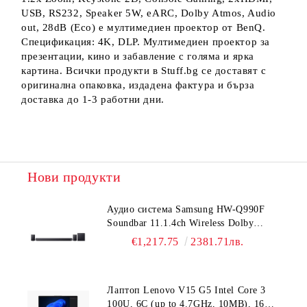
USB, RS232, Speaker 5W, eARC, Dolby Atmos, Audio
out, 28dB (Eco) е мултимедиен проектор от BenQ.
Спецификация: 4K, DLP. Мултимедиен проектор за
презентации, кино и забавление с голяма и ярка
картина. Всички продукти в Stuff.bg се доставят с
оригинална опаковка, издадена фактура и бърза
доставка до 1-3 работни дни.
Нови продукти
Аудио система Samsung HW-Q990F
Soundbar 11.1.4ch Wireless Dolby
Atmos Model 2025 Black
€1,217.75
2381.71лв.
Лаптоп Lenovo V15 G5 Intel Core 3
100U, 6C (up to 4.7GHz, 10MB), 16GB