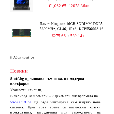
DDR5-5200, 512GB SSD, 15.6" FHD
€1,062.65
2078.36лв.
(1920x1080) IPS AG, Intel UHD
Graphics, HD 720p Cam, WLAN, BT, 3
cell, DOS, 3Y CCI
Памет Kingston 16GB SODIMM DDR5
5600MHz, CL46, 1Rx8, KCP556SS8-16
€275.66
539.14лв.
Абонирай се
Новини
Stuff.bg
преминава към нова, по-модерна
платформа
Уважаеми клиенти,
В периода
28 ноември – 7 декември
платформата на
www.stuff.bg
ще бъде мигрирана към изцяло нова
система. През това време са възможни кратки
прекъсвания, затруднения при зареждането на