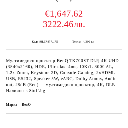
€1,647.62
3222.46лв.
Код:
9H.JP877.17E
Тегло:
4.300
кг
Мултимедиен проектор BenQ TK700ST DLP, 4K UHD
(3840x2160), HDR, Ultra-fast 4ms, 10K:1, 3000 AL,
1.2x Zoom, Keystone 2D, Console Gaming, 2xHDMI,
USB, RS232, Speaker 5W, eARC, Dolby Atmos, Audio
out, 28dB (Eco) — мултимедиен проектор, 4K, DLP.
Налично в Stuff.bg.
Марка:
BenQ
Добави в желани