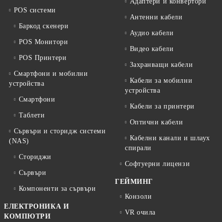
Адаптери и конвертори
POS системи
Антенни кабели
Баркод скенери
Аудио кабели
POS Монитори
Видео кабели
POS Принтери
Захранващи кабели
Смартфони и мобилни
Кабели за мобилни
устройства
устройства
Смартфони
Кабели за принтери
Таблети
Оптични кабели
Сървъри и сторидж системи
Кабелни канали и шлаух
(NAS)
спирали
Сториджи
Софтуерни лицензи
Сървъри
ГЕЙМИНГ
Компоненти за сървъри
Конзоли
ЕЛЕКТРОНИКА И
VR очила
КОМПЮТРИ