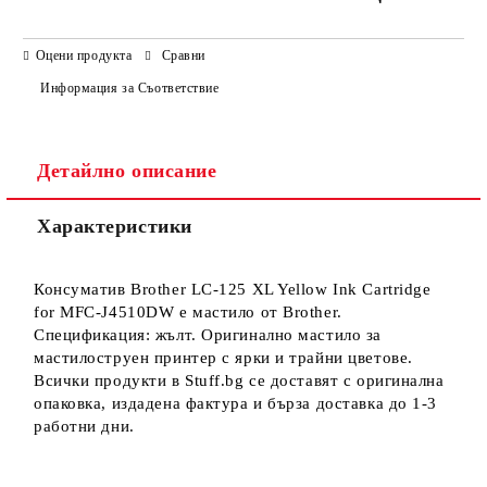
САМО ПОПЪЛНЕТЕ 3 ПОЛЕТА
Оцени продукта
Сравни
Информация за Съответствие
Детайлно описание
Ние ще се свържем с вас в рамките на работния ден.
Характеристики
Консуматив Brother LC-125 XL Yellow Ink Cartridge
for MFC-J4510DW е мастило от Brother.
Спецификация: жълт. Оригинално мастило за
мастилоструен принтер с ярки и трайни цветове.
Всички продукти в Stuff.bg се доставят с оригинална
опаковка, издадена фактура и бърза доставка до 1-3
работни дни.