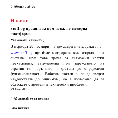
Абонирай се
Новини
Stuff.bg
преминава към нова, по-модерна
платформа
Уважаеми клиенти,
В периода
28 ноември – 7 декември
платформата на
www.stuff.bg
ще бъде мигрирана към изцяло нова
система. През това време са възможни кратки
прекъсвания, затруднения при зареждането на
страниците, поръчките и достъпа до определени
функционалности. Работим поетапно, за да сведем
неудобствата до минимум, но е възможно да се
сблъскате с временни технически проблеми.
29 Ное 2025
Абонирай се за новини
Виж всички