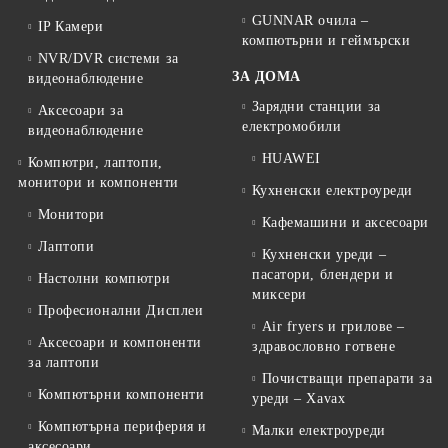
GUNNAR очила –
IP Камери
компютърни и геймърски
NVR/DVR системи за
ЗА ДОМА
видеонаблюдение
Зарядни станции за
Аксесоари за
електромобили
видеонаблюдение
HUAWEI
Компютри, лаптопи,
монитори и компоненти
Кухненски електроуреди
Монитори
Кафемашини и аксесоари
Лаптопи
Кухненски уреди –
пасатори, блендери и
Настолни компютри
миксери
Професионални Дисплеи
Air fryers и грилове –
Аксесоари и компоненти
здравословно готвене
за лаптопи
Почистващи препарати за
Компютърни компоненти
уреди – Xavax
Компютърна периферия и
Малки електроуреди
аксесоари