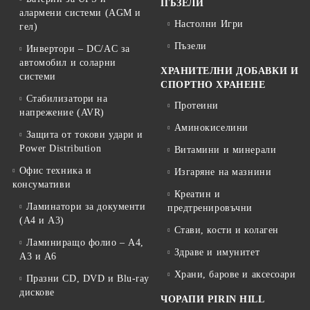
ПЪЗЕЛИ
алармени системи (AGM и
Настолни Игри
гел)
Пъзели
Инвертори – DC/AC за
автомобил и соларни
ХРАНИТЕЛНИ ДОБАВКИ И
системи
СПОРТНО ХРАНЕНЕ
Стабилизатори на
Протеини
напрежение (AVR)
Аминокиселини
Защита от токови удари и
Power Distribution
Витамини и минерали
Офис техника и
Изгаряне на мазнини
консумативи
Креатин и
Ламинатори за документи
предтренировъчни
(A4 и A3)
Стави, кости и колаген
Ламиниращо фолио – A4,
Здраве и имунитет
A3 и A6
Храни, барове и аксесоари
Празни CD, DVD и Blu-ray
дискове
ЧОРАПИ PIRIN HILL