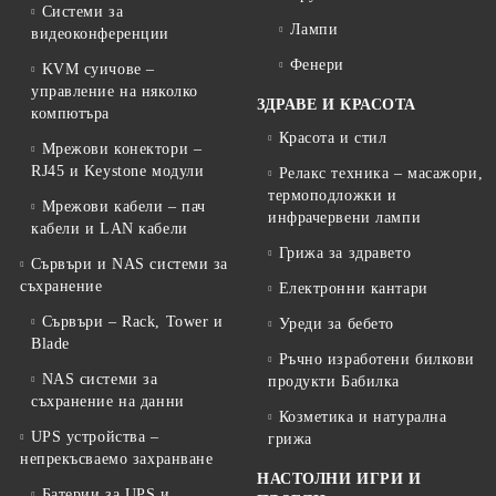
Системи за
Лампи
видеоконференции
Фенери
KVM суичове –
управление на няколко
ЗДРАВЕ И КРАСОТА
компютъра
Красота и стил
Мрежови конектори –
RJ45 и Keystone модули
Релакс техника – масажори,
термоподложки и
Мрежови кабели – пач
инфрачервени лампи
кабели и LAN кабели
Грижа за здравето
Сървъри и NAS системи за
съхранение
Електронни кантари
Сървъри – Rack, Tower и
Уреди за бебето
Blade
Ръчно изработени билкови
NAS системи за
продукти Бабилка
съхранение на данни
Козметика и натурална
UPS устройства –
грижа
непрекъсваемо захранване
НАСТОЛНИ ИГРИ И
Батерии за UPS и