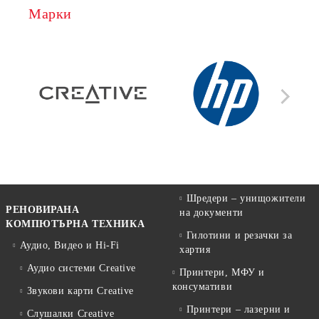
Марки
Шредери – унищожители
РЕНОВИРАНА
на документи
КОМПЮТЪРНА ТЕХНИКА
Гилотини и резачки за
Аудио, Видео и Hi-Fi
хартия
Аудио системи Creative
Принтери, МФУ и
консумативи
Звукови карти Creative
Принтери – лазерни и
Слушалки Creative