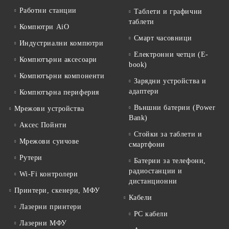
Работни станции
Таблети и графични
таблети
Компютри AiO
Смарт часовници
Индустриални компютри
Електронни четци (E-
Компютърни аксесоари
book)
Компютърни компоненти
Зарядни устройства и
адаптери
Компютърна периферия
Външни батерии (Power
Мрежови устройства
Bank)
Аксес Пойнти
Стойки за таблети и
Мрежови суичове
смартфони
Рутери
Батерии за телефони,
радиостанции и
Wi-Fi контролери
дистанционни
Принтери, скенери, МФУ
Кабели
Лазерни принтери
PC кабели
Лазерни МФУ