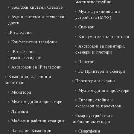
мастиленоструйни
Soundbar системи Creative
Мултифункционални
Аудио системи и слушалки
устройства (МФУ)
други
Скенери
IP телефони
Консумативи за принтери
Конферентни телефони
Аксесоари за принтери,
IP телефони –
скенери и плотери
неразпакетирани
Плотери
Аксесоари за IP телефони
3D Принтери и скенери
Компютри, лаптопи и
Проектори и екрани
монитори
Мултимедийни проектори
Монитори
Екрани, стойки и
Мултимедийни проектори
аксесоари за проектори
Лаптопи
Смарт устройства и
Мобилни работни станции
мобилни аксесоари
Настолни Компютри
Смартфони