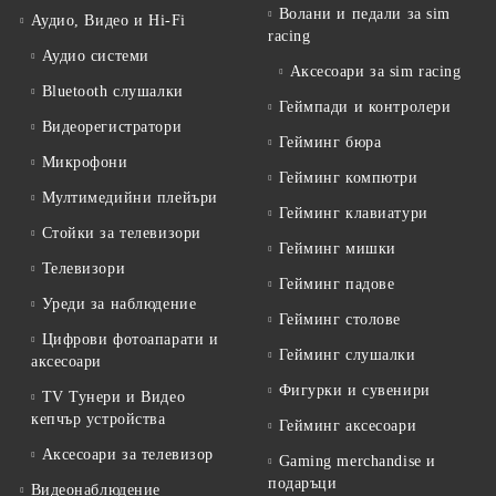
Волани и педали за sim
Аудио, Видео и Hi-Fi
racing
Аудио системи
Аксесоари за sim racing
Bluetooth слушалки
Геймпади и контролери
Видеорегистратори
Гейминг бюра
Микрофони
Гейминг компютри
Мултимедийни плейъри
Гейминг клавиатури
Стойки за телевизори
Гейминг мишки
Телевизори
Гейминг падове
Уреди за наблюдение
Гейминг столове
Цифрови фотоапарати и
Гейминг слушалки
аксесоари
Фигурки и сувенири
TV Тунери и Видео
кепчър устройства
Гейминг аксесоари
Аксесоари за телевизор
Gaming merchandise и
подаръци
Видеонаблюдение