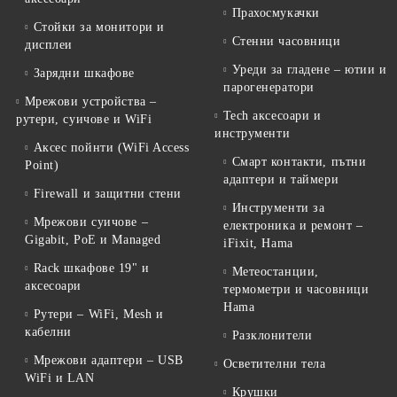
Прахосмукачки
Стойки за монитори и
Стенни часовници
дисплеи
Уреди за гладене – ютии и
Зарядни шкафове
парогенератори
Мрежови устройства –
Tech аксесоари и
рутери, суичове и WiFi
инструменти
Аксес пойнти (WiFi Access
Смарт контакти, пътни
Point)
адаптери и таймери
Firewall и защитни стени
Инструменти за
Мрежови суичове –
електроника и ремонт –
Gigabit, PoE и Managed
iFixit, Hama
Rack шкафове 19" и
Метеостанции,
аксесоари
термометри и часовници
Hama
Рутери – WiFi, Mesh и
кабелни
Разклонители
Мрежови адаптери – USB
Осветителни тела
WiFi и LAN
Крушки