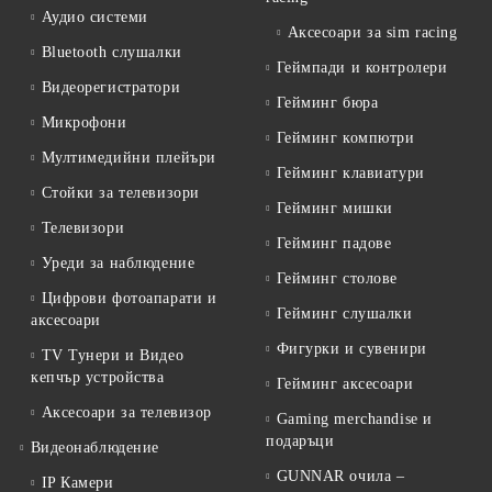
Аудио системи
Аксесоари за sim racing
Bluetooth слушалки
Геймпади и контролери
Видеорегистратори
Гейминг бюра
Микрофони
Гейминг компютри
Мултимедийни плейъри
Гейминг клавиатури
Стойки за телевизори
Гейминг мишки
Телевизори
Гейминг падове
Уреди за наблюдение
Гейминг столове
Цифрови фотоапарати и
Гейминг слушалки
аксесоари
Фигурки и сувенири
TV Тунери и Видео
кепчър устройства
Гейминг аксесоари
Аксесоари за телевизор
Gaming merchandise и
подаръци
Видеонаблюдение
GUNNAR очила –
IP Камери