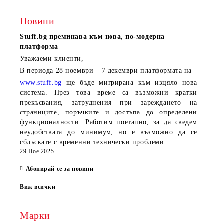
Новини
Stuff.bg
преминава към нова, по-модерна
платформа
Уважаеми клиенти,
В периода
28 ноември – 7 декември
платформата на
www.stuff.bg
ще бъде мигрирана към изцяло нова
система. През това време са възможни кратки
прекъсвания, затруднения при зареждането на
страниците, поръчките и достъпа до определени
функционалности. Работим поетапно, за да сведем
неудобствата до минимум, но е възможно да се
сблъскате с временни технически проблеми.
29 Ное 2025
Абонирай се за новини
Виж всички
Марки