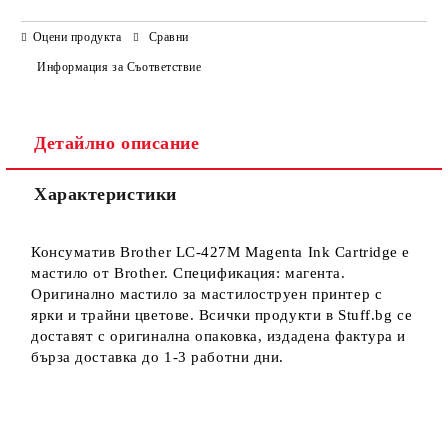
САМО ПОПЪЛНЕТЕ 3 ПОЛЕТА
Оцени продукта
Сравни
Информация за Съответствие
Детайлно описание
Ние ще се свържем с вас в рамките на работния ден.
Характеристики
Консуматив Brother LC-427M Magenta Ink Cartridge е
мастило от Brother. Спецификация: магента.
Оригинално мастило за мастилоструен принтер с
ярки и трайни цветове. Всички продукти в Stuff.bg се
доставят с оригинална опаковка, издадена фактура и
бърза доставка до 1-3 работни дни.