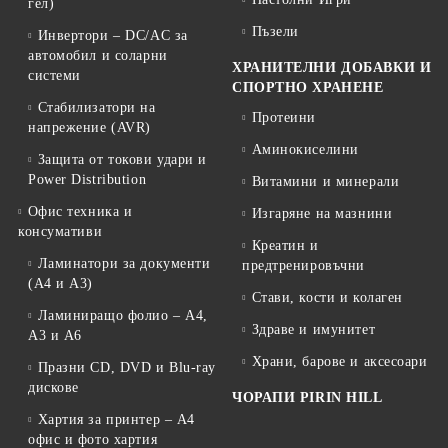
гел)
Пъзели
Инвертори – DC/AC за
автомобил и соларни
ХРАНИТЕЛНИ ДОБАВКИ И
системи
СПОРТНО ХРАНЕНЕ
Стабилизатори на
Протеини
напрежение (AVR)
Аминокиселини
Защита от токови удари и
Power Distribution
Витамини и минерали
Офис техника и
Изгаряне на мазнини
консумативи
Креатин и
Ламинатори за документи
предтренировъчни
(A4 и A3)
Стави, кости и колаген
Ламиниращо фолио – A4,
Здраве и имунитет
A3 и A6
Храни, барове и аксесоари
Празни CD, DVD и Blu-ray
дискове
ЧОРАПИ PIRIN HILL
Хартия за принтер – A4
офис и фото хартия