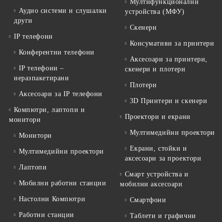
Мултифункционални
Аудио системи и слушалки
устройства (МФУ)
други
Скенери
IP телефони
Консумативи за принтери
Конферентни телефони
Аксесоари за принтери,
IP телефони –
скенери и плотери
неразпакетирани
Плотери
Аксесоари за IP телефони
3D Принтери и скенери
Компютри, лаптопи и
Проектори и екрани
монитори
Мултимедийни проектори
Монитори
Екрани, стойки и
Мултимедийни проектори
аксесоари за проектори
Лаптопи
Смарт устройства и
Мобилни работни станции
мобилни аксесоари
Настолни Компютри
Смартфони
Работни станции
Таблети и графични