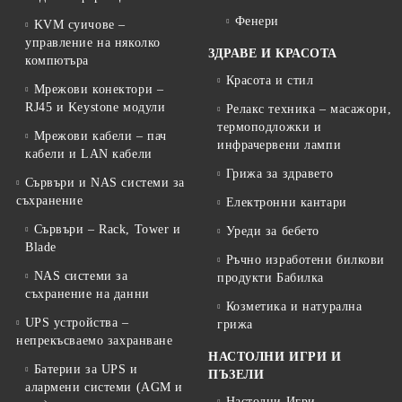
Фенери
KVM суичове –
управление на няколко
ЗДРАВЕ И КРАСОТА
компютъра
Красота и стил
Мрежови конектори –
RJ45 и Keystone модули
Релакс техника – масажори,
термоподложки и
Мрежови кабели – пач
инфрачервени лампи
кабели и LAN кабели
Грижа за здравето
Сървъри и NAS системи за
съхранение
Електронни кантари
Сървъри – Rack, Tower и
Уреди за бебето
Blade
Ръчно изработени билкови
NAS системи за
продукти Бабилка
съхранение на данни
Козметика и натурална
UPS устройства –
грижа
непрекъсваемо захранване
НАСТОЛНИ ИГРИ И
Батерии за UPS и
ПЪЗЕЛИ
алармени системи (AGM и
Настолни Игри