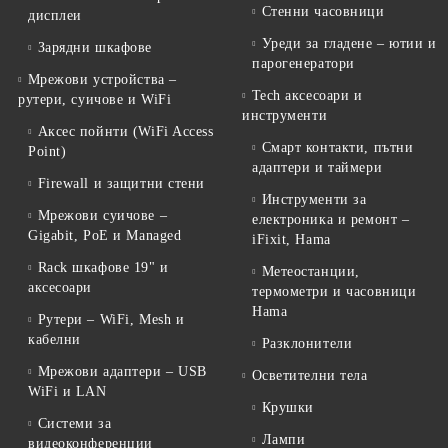
Стенни часовници
дисплеи
Уреди за гладене – ютии и
Зарядни шкафове
парогенератори
Мрежови устройства –
Tech аксесоари и
рутери, суичове и WiFi
инструменти
Аксес пойнти (WiFi Access
Смарт контакти, пътни
Point)
адаптери и таймери
Firewall и защитни стени
Инструменти за
Мрежови суичове –
електроника и ремонт –
Gigabit, PoE и Managed
iFixit, Hama
Rack шкафове 19" и
Метеостанции,
аксесоари
термометри и часовници
Hama
Рутери – WiFi, Mesh и
кабелни
Разклонители
Мрежови адаптери – USB
Осветителни тела
WiFi и LAN
Крушки
Системи за
Лампи
видеоконференции