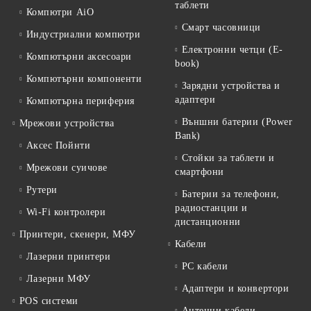
таблети
Компютри AiO
Смарт часовници
Индустриални компютри
Електронни четци (E-
Компютърни аксесоари
book)
Компютърни компоненти
Зарядни устройства и
адаптери
Компютърна периферия
Външни батерии (Power
Мрежови устройства
Bank)
Аксес Пойнти
Стойки за таблети и
Мрежови суичове
смартфони
Рутери
Батерии за телефони,
радиостанции и
Wi-Fi контролери
дистанционни
Принтери, скенери, МФУ
Кабели
Лазерни принтери
PC кабели
Лазерни МФУ
Адаптери и конвертори
POS системи
Антенни кабели