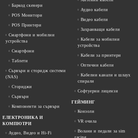
Баркод скенери
Аудио кабели
POS Монитори
Видео кабели
POS Принтери
Захранващи кабели
Смартфони и мобилни
Кабели за мобилни
устройства
устройства
Смартфони
Кабели за принтери
Таблети
Оптични кабели
Сървъри и сторидж системи
Кабелни канали и шлаух
(NAS)
спирали
Сториджи
Софтуерни лицензи
Сървъри
ГЕЙМИНГ
Компоненти за сървъри
Конзоли
ЕЛЕКТРОНИКА И
VR очила
КОМПЮТРИ
Волани и педали за sim
Аудио, Видео и Hi-Fi
racing