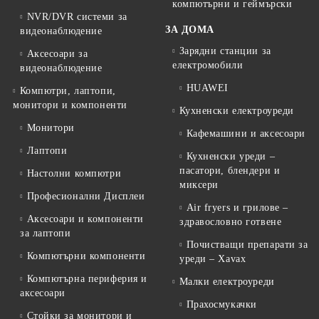
компютърни и геймърски
NVR/DVR системи за
ЗА ДОМА
видеонаблюдение
Зарядни станции за
Аксесоари за
електромобили
видеонаблюдение
HUAWEI
Компютри, лаптопи,
монитори и компоненти
Кухненски електроуреди
Монитори
Кафемашини и аксесоари
Лаптопи
Кухненски уреди –
пасатори, блендери и
Настолни компютри
миксери
Професионални Дисплеи
Air fryers и грилове –
Аксесоари и компоненти
здравословно готвене
за лаптопи
Почистващи препарати за
Компютърни компоненти
уреди – Xavax
Компютърна периферия и
Малки електроуреди
аксесоари
Прахосмукачки
Стойки за монитори и