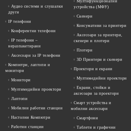
Мултифункционални
Аудио системи и слушалки
устройства (МФУ)
други
Скенери
IP телефони
Консумативи за принтери
Конферентни телефони
Аксесоари за принтери,
IP телефони –
скенери и плотери
неразпакетирани
Плотери
Аксесоари за IP телефони
3D Принтери и скенери
Компютри, лаптопи и
Проектори и екрани
монитори
Мултимедийни проектори
Монитори
Екрани, стойки и
Мултимедийни проектори
аксесоари за проектори
Лаптопи
Смарт устройства и
Мобилни работни станции
мобилни аксесоари
Настолни Компютри
Смартфони
Работни станции
Таблети и графични