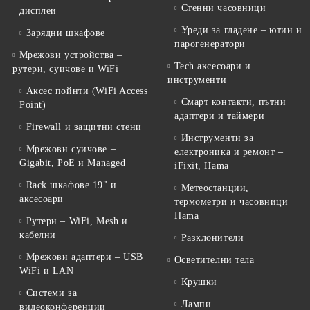
Стенни часовници
дисплеи
Уреди за гладене – ютии и
Зарядни шкафове
парогенератори
Мрежови устройства –
Tech аксесоари и
рутери, суичове и WiFi
инструменти
Аксес пойнти (WiFi Access
Смарт контакти, пътни
Point)
адаптери и таймери
Firewall и защитни стени
Инструменти за
Мрежови суичове –
електроника и ремонт –
Gigabit, PoE и Managed
iFixit, Hama
Rack шкафове 19" и
Метеостанции,
аксесоари
термометри и часовници
Hama
Рутери – WiFi, Mesh и
кабелни
Разклонители
Мрежови адаптери – USB
Осветителни тела
WiFi и LAN
Крушки
Системи за
Лампи
видеоконференции