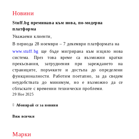
Новини
Stuff.bg
преминава към нова, по-модерна
платформа
Уважаеми клиенти,
В периода
28 ноември – 7 декември
платформата на
www.stuff.bg
ще бъде мигрирана към изцяло нова
система. През това време са възможни кратки
прекъсвания, затруднения при зареждането на
страниците, поръчките и достъпа до определени
функционалности. Работим поетапно, за да сведем
неудобствата до минимум, но е възможно да се
сблъскате с временни технически проблеми.
29 Ное 2025
Абонирай се за новини
Виж всички
Марки