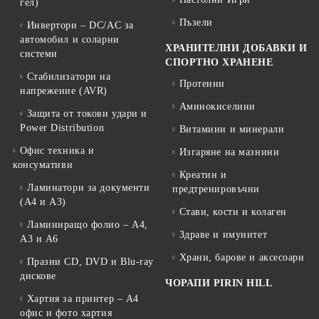
гел)
Пъзели
Инвертори – DC/AC за
автомобил и соларни
ХРАНИТЕЛНИ ДОБАВКИ И
системи
СПОРТНО ХРАНЕНЕ
Стабилизатори на
Протеини
напрежение (AVR)
Аминокиселини
Защита от токови удари и
Power Distribution
Витамини и минерали
Офис техника и
Изгаряне на мазнини
консумативи
Креатин и
Ламинатори за документи
предтренировъчни
(A4 и A3)
Стави, кости и колаген
Ламиниращо фолио – A4,
Здраве и имунитет
A3 и A6
Храни, барове и аксесоари
Празни CD, DVD и Blu-ray
дискове
ЧОРАПИ PIRIN HILL
Хартия за принтер – A4
офис и фото хартия