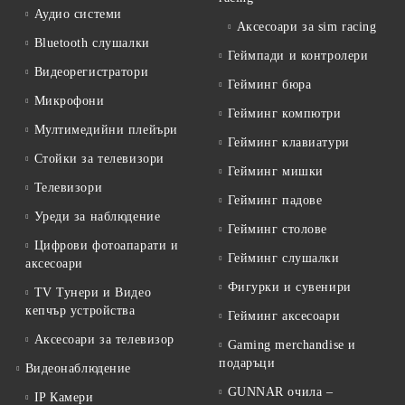
Аудио системи
Аксесоари за sim racing
Bluetooth слушалки
Геймпади и контролери
Видеорегистратори
Гейминг бюра
Микрофони
Гейминг компютри
Мултимедийни плейъри
Гейминг клавиатури
Стойки за телевизори
Гейминг мишки
Телевизори
Гейминг падове
Уреди за наблюдение
Гейминг столове
Цифрови фотоапарати и
Гейминг слушалки
аксесоари
Фигурки и сувенири
TV Тунери и Видео
кепчър устройства
Гейминг аксесоари
Аксесоари за телевизор
Gaming merchandise и
подаръци
Видеонаблюдение
GUNNAR очила –
IP Камери