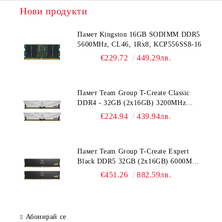
Нови продукти
Памет Kingston 16GB SODIMM DDR5
5600MHz, CL46, 1Rx8, KCP556SS8-16
€229.72
449.29лв.
Памет Team Group T-Create Classic
DDR4 - 32GB (2x16GB) 3200MHz
CL22
€224.94
439.94лв.
Памет Team Group T-Create Expert
Black DDR5 32GB (2x16GB) 6000MHz
CL38
€451.26
882.59лв.
Абонирай се