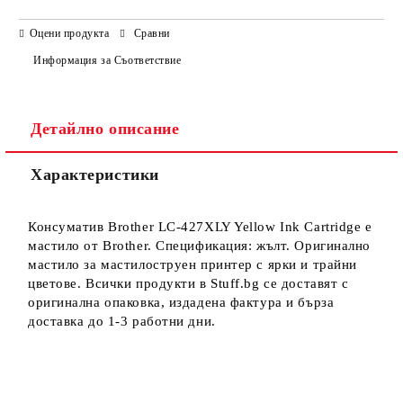
САМО ПОПЪЛНЕТЕ 3 ПОЛЕТА
Оцени продукта
Сравни
Информация за Съответствие
Детайлно описание
Ние ще се свържем с вас в рамките на работния ден.
Характеристики
Консуматив Brother LC-427XLY Yellow Ink Cartridge е
мастило от Brother. Спецификация: жълт. Оригинално
мастило за мастилоструен принтер с ярки и трайни
цветове. Всички продукти в Stuff.bg се доставят с
оригинална опаковка, издадена фактура и бърза
доставка до 1-3 работни дни.