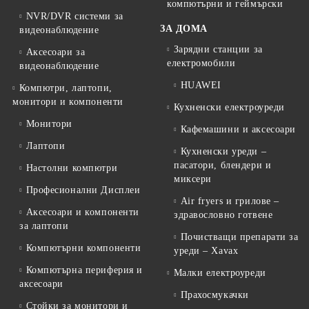
компютърни и геймърски
NVR/DVR системи за
ЗА ДОМА
видеонаблюдение
Зарядни станции за
Аксесоари за
електромобили
видеонаблюдение
HUAWEI
Компютри, лаптопи,
монитори и компоненти
Кухненски електроуреди
Монитори
Кафемашини и аксесоари
Лаптопи
Кухненски уреди –
пасатори, блендери и
Настолни компютри
миксери
Професионални Дисплеи
Air fryers и грилове –
Аксесоари и компоненти
здравословно готвене
за лаптопи
Почистващи препарати за
Компютърни компоненти
уреди – Xavax
Компютърна периферия и
Малки електроуреди
аксесоари
Прахосмукачки
Стойки за монитори и