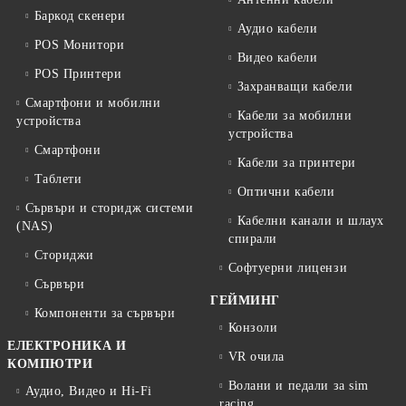
Баркод скенери
Аудио кабели
POS Монитори
Видео кабели
POS Принтери
Захранващи кабели
Смартфони и мобилни
Кабели за мобилни
устройства
устройства
Смартфони
Кабели за принтери
Таблети
Оптични кабели
Сървъри и сторидж системи
Кабелни канали и шлаух
(NAS)
спирали
Сториджи
Софтуерни лицензи
Сървъри
ГЕЙМИНГ
Компоненти за сървъри
Конзоли
ЕЛЕКТРОНИКА И
VR очила
КОМПЮТРИ
Волани и педали за sim
Аудио, Видео и Hi-Fi
racing