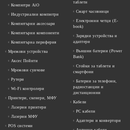
таблети
Компютри AiO
Смарт часовници
Индустриални компютри
Електронни четци (E-
Компютърни аксесоари
book)
Компютърни компоненти
Зарядни устройства и
адаптери
Компютърна периферия
Външни батерии (Power
Мрежови устройства
Bank)
Аксес Пойнти
Стойки за таблети и
Мрежови суичове
смартфони
Рутери
Батерии за телефони,
радиостанции и
Wi-Fi контролери
дистанционни
Принтери, скенери, МФУ
Кабели
Лазерни принтери
PC кабели
Лазерни МФУ
Адаптери и конвертори
POS системи
Антенни кабели