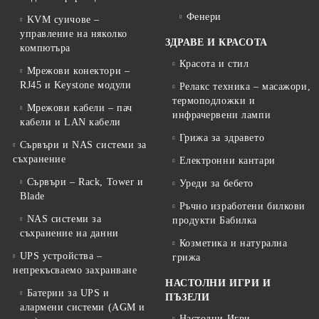
Фенери
KVM суичове –
управление на няколко
ЗДРАВЕ И КРАСОТА
компютъра
Красота и стил
Мрежови конектори –
RJ45 и Keystone модули
Релакс техника – масажори,
термоподложки и
Мрежови кабели – пач
инфрачервени лампи
кабели и LAN кабели
Грижа за здравето
Сървъри и NAS системи за
съхранение
Електронни кантари
Сървъри – Rack, Tower и
Уреди за бебето
Blade
Ръчно изработени билкови
NAS системи за
продукти Бабилка
съхранение на данни
Козметика и натурална
UPS устройства –
грижа
непрекъсваемо захранване
НАСТОЛНИ ИГРИ И
Батерии за UPS и
ПЪЗЕЛИ
алармени системи (AGM и
Настолни Игри